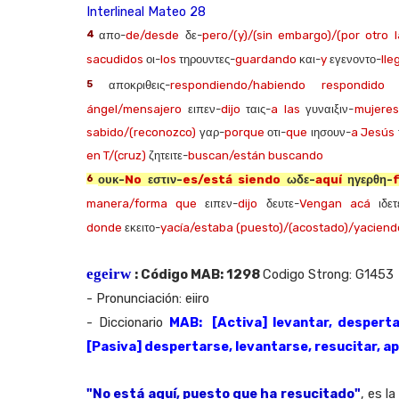
Interlineal Mateo 28
4
απο-
de/desde
δε-
pero/(y)/(sin embargo)/(por otro l
sacudidos
οι-
los
τηρουντες-
guardando
και-
y
εγενοντο-
lle
5
αποκριθεις-
respondiendo/habiendo respondido
δ
ángel/mensajero
ειπεν-
dijo
ταις-
a las
γυναιξιν-
mujeres
sabido/(reconozco)
γαρ-
porque
οτι-
que
ιησουν-
a Jesús
en T/(cruz)
ζητειτε-
buscan/están buscando
6
ουκ-
No
εστιν-
es/está siendo
ωδε-
aquí
ηγερθη-
manera/forma que
ειπεν-
dijo
δευτε-
Vengan acá
ιδετ
donde
εκειτο-
yacía/estaba (puesto)/(acostado)/yaciend
egeirw
: Código MAB: 1298
Codigo Strong: G1453
- Pronunciación: eiiro
- Diccionario
MAB: [Activa] levantar, despertar,
[Pasiva] despertarse, levantarse, resucitar, a
"No está aquí, puesto que ha resucitado"
, es l