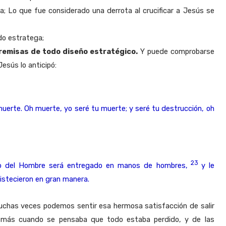
a; Lo que fue considerado una derrota al crucificar a Jesús se
odo estratega;
 premisas de todo diseño estratégico.
Y puede comprobarse
esús lo anticipó:
a muerte. Oh muerte, yo seré tu muerte; y seré tu destrucción, oh
23
 Hijo del Hombre será entregado en manos de hombres,
y le
ristecieron en gran manera.
muchas veces podemos sentir esa hermosa satisfacción de salir
o más cuando se pensaba que todo estaba perdido, y de las