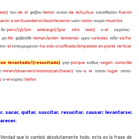
ado)
του-
de el
φοβου-
temor
αυτου-
de él/su/sus
εσεισθησαν-
fueron
garon a ser/sucedieron/acontecieron
ωσει-
como
νεκροι-
muertos
ε-
pero/(y)/(sin embargo)/(por otro lado)
ο-
el
αγγελος-
μη-
No
φοβεισθε-
teman/estén temiendo
υμεις-
ustedes
οιδα-
sé/he
τον-
el
εσταυρωμενον-
ha sido crucificado/empalado en poste vertical
fue levantado/(resucitado)
γαρ-
porque
καθως-
según como/de
ε-
miren/observen/reconozcan/(vean)
τον-
a el
τοπον-
lugar
οπου-
o
ο-
el
κυριος-
Señor
 sacar, quitar, suscitar, resucitar, causar; levantarse;
parecer.
a Verdad que lo cambió absolutamente todo, esta es la frase de