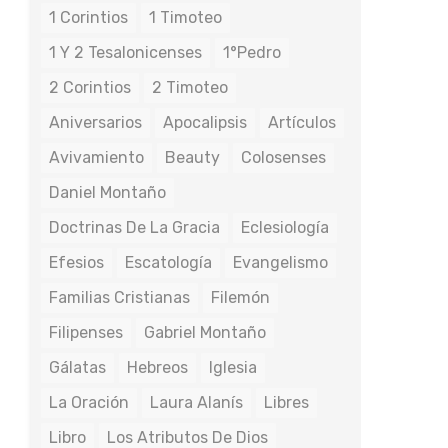
1 Corintios
1 Timoteo
1 Y 2 Tesalonicenses
1°Pedro
2 Corintios
2 Timoteo
Aniversarios
Apocalipsis
Artículos
Avivamiento
Beauty
Colosenses
Daniel Montaño
Doctrinas De La Gracia
Eclesiología
Efesios
Escatología
Evangelismo
Familias Cristianas
Filemón
Filipenses
Gabriel Montaño
Gálatas
Hebreos
Iglesia
La Oración
Laura Alanís
Libres
Libro
Los Atributos De Dios