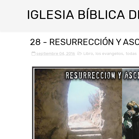
IGLESIA BÍBLICA 
28 - RESURRECCIÓN Y AS
septiembre 04, 2016
Libro
,
los evangelios
,
todas