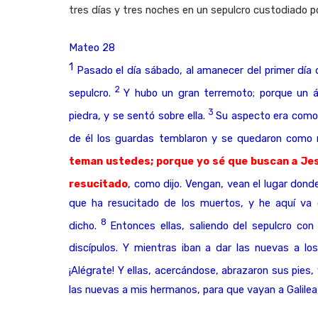
tres días y tres noches en un sepulcro custodiado 
Mateo 28
1
Pasado el día sábado, al amanecer del primer día d
2
sepulcro.
Y hubo un gran terremoto; porque un án
3
piedra, y se sentó sobre ella.
Su aspecto era como 
de él los guardas temblaron y se quedaron como 
teman ustedes; porque yo sé que buscan a Jesú
resucitado
, como dijo. Vengan, vean el lugar dond
que ha resucitado de los muertos, y he aquí va de
8
dicho.
Entonces ellas, saliendo del sepulcro co
discípulos. Y mientras iban a dar las nuevas a los
¡Alégrate! Y ellas, acercándose, abrazaron sus pies, 
las nuevas a mis hermanos, para que vayan a Galilea, 