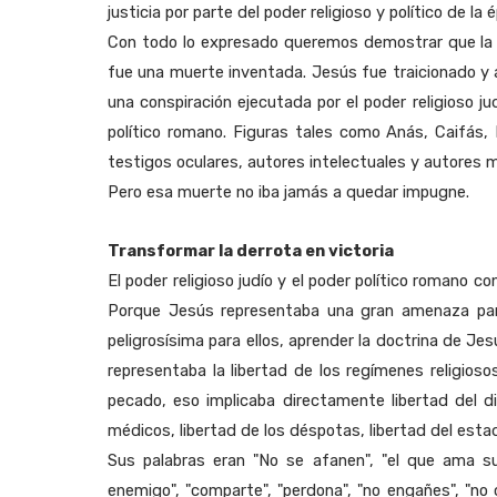
justicia por parte del poder religioso y político de la 
Con todo lo expresado queremos demostrar que la 
fue una muerte inventada. Jesús fue traicionado y a
una conspiración ejecutada por el poder religioso ju
político romano. Figuras tales como Anás, Caifás, 
testigos oculares, autores intelectuales y autores m
Pero esa muerte no iba jamás a quedar impugne.
Transformar la derrota en victoria
El poder religioso judío y el poder político romano 
Porque Jesús representaba una gran amenaza para
peligrosísima para ellos, aprender la doctrina de Je
representaba la libertad de los regímenes religiosos 
pecado, eso implicaba directamente libertad del di
médicos, libertad de los déspotas, libertad del estad
Sus palabras eran "No se afanen", "el que ama s
enemigo", "comparte", "perdona", "no engañes", "no 