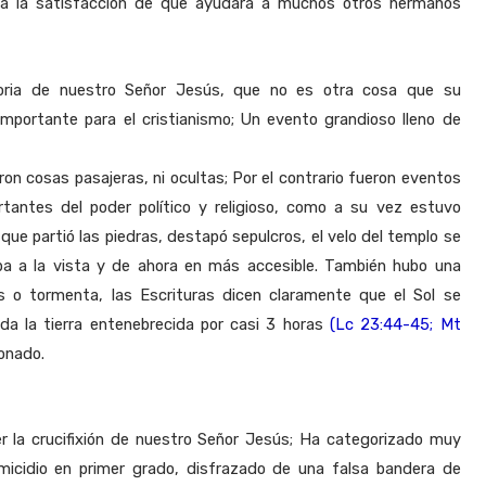
 da la satisfacción de que ayudará a muchos otros hermanos
toria de nuestro Señor Jesús, que no es otra cosa que su
importante para el cristianismo; Un evento grandioso lleno de
on cosas pasajeras, ni ocultas; Por el contrario fueron eventos
rtantes del poder político y religioso, como a su vez estuvo
 partió las piedras, destapó sepulcros, el velo del templo se
ba a la vista y de ahora en más accesible. También hubo una
es o tormenta, las Escrituras dicen claramente que el Sol se
oda la tierra entenebrecida por casi 3 horas
(Lc 23:44-45; Mt
onado.
r la crucifixión de nuestro Señor Jesús; Ha categorizado muy
micidio en primer grado, disfrazado de una falsa bandera de