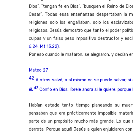
Dios", "tengan fe en Dios", "busquen el Reino de Dios
Cesar"; Todas esas enseñanzas despertaban la me
religiones solo los engañaban, solo los esclaviz
religiosos. Jesús demostró que tanto el poder políti
culpas y un falso peso impositivo destructor y es
6:24; Mt 13:22)
.
Por eso cuando le mataron, se alegraron, y decían en 
Mateo 27
42
A otros salvó, a sí mismo no se puede salvar; si
43
él.
Confió en Dios; líbrele ahora si le quiere; porque
Habían estado tanto tiempo planeando su muert
pensaban que era prácticamente imposible matarle
parte de un propósito mucho más grande. Lo que el
derrota; Porque aquél Jesús a quien enjuiciaron co