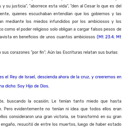
 y su justicia", "aborrece esta vida", "den al Cesar lo que es del
nte, quienes escuchaban entendían que los gobiernos y las
aban mediante los miedos infundidos por los ambiciosos y los
co como el poder religioso solo obligan a cargar falsos pesos de
clavista en beneficios de unos cuantos ambiciosos
(Mt 23:4; Mt
sus corazones "por fin"; Aún las Escrituras relatan sus burlas:
 es el Rey de Israel, descienda ahora de la cruz, y creeremos en
 ha dicho: Soy Hijo de Dios.
e, buscando la ocasión; Le tenían tanto miedo que hasta
. Pero evidentemente no tenían ni idea que todos ellos eran
los consideraron una gran victoria, se transformó en su gran
n engaño, resucitó de entre los muertos, luego de haber estado