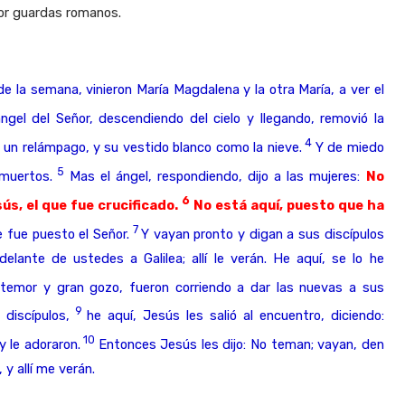
por guardas romanos.
e la semana, vinieron María Magdalena y la otra María, a ver el
gel del Señor, descendiendo del cielo y llegando, removió la
4
un relámpago, y su vestido blanco como la nieve.
Y de miedo
5
muertos.
Mas el ángel, respondiendo, dijo a las mujeres:
No
6
s, el que fue crucificado.
No está aquí, puesto que ha
7
e fue puesto el Señor.
Y vayan pronto y digan a sus discípulos
lante de ustedes a Galilea; allí le verán. He aquí, se lo he
n temor y gran gozo, fueron corriendo a dar las nuevas a sus
9
 discípulos,
he aquí, Jesús les salió al encuentro, diciendo:
10
y le adoraron.
Entonces Jesús les dijo: No teman; vayan, den
y allí me verán.