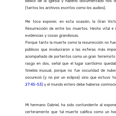
bíblico de la Iglesia y haberlo documentado nos
(tantos los archivos escritos como los audios).
Me toca exponer, en esta ocasión, la Gran Vic
Resurrección de entre los muertos. Hecho vital e 
evidencias y cosas grandiosas.
Porque tanto la muerte como la resurrección no fuer
públicos que involucraron a las esferas más impo
acompañado de portentos como un gran terremoto que
rasgo en dos, señal que el lugar santísimo queda
tiniebla inusual, porque no fue oscuridad de nub
oscureció (y no por un eclipse) sino que estuvo t
27:45-53)
y el mundo entero debe haberse conmoci
Mi hermano Gabriel, ha sido contundente al expone
certeramente que tal muerte califica como un ho