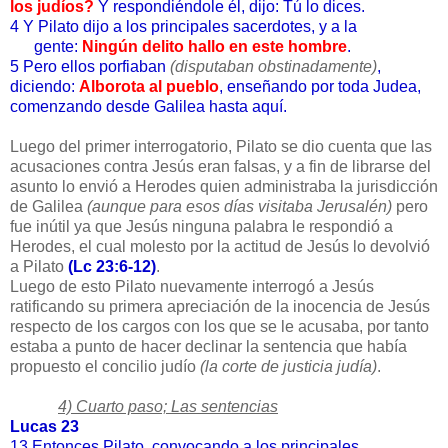
los judíos?
Y respondiéndole él, dijo: Tú lo dices.
4 Y Pilato dijo a los principales sacerdotes, y a la
gente:
Ningún delito hallo en este hombre
.
5
Pero ellos porfiaban
(disputaban obstinadamente)
,
diciendo:
Alborota al pueblo
, enseñando por toda Judea,
comenzando desde Galilea hasta aquí.
Luego del primer interrogatorio, Pilato se dio cuenta que las
acusaciones contra Jesús eran falsas, y a fin de librarse del
asunto lo envió a Herodes quien administraba la jurisdicción
de Galilea
(aunque para esos días visitaba Jerusalén)
pero
fue inútil ya que Jesús ninguna palabra le respondió a
Herodes, el cual molesto por la actitud de Jesús lo devolvió
a Pilato
(Lc 23:6-12)
.
Luego de esto Pilato nuevamente interrogó a Jesús
ratificando su primera apreciación de la inocencia de Jesús
respecto de los cargos con los que se le acusaba, por tanto
estaba a punto de hacer declinar la sentencia que había
propuesto el concilio judío
(la corte de justicia judía)
.
4) Cuarto paso; Las sentencias
Lucas 23
13 Entonces Pilato, convocando a los principales