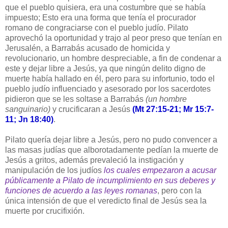
que el pueblo quisiera, era una costumbre que se había
impuesto; Esto era una forma que tenía el procurador
romano de congraciarse con el pueblo judío. Pilato
aprovechó la oportunidad y trajo al peor preso que tenían en
Jerusalén, a Barrabás acusado de homicida y
revolucionario, un hombre despreciable, a fin de condenar a
este y dejar libre a Jesús, ya que ningún delito digno de
muerte había hallado en él, pero para su infortunio, todo el
pueblo judío influenciado y asesorado por los sacerdotes
pidieron que se les soltase a Barrabás
(un hombre
sanguinario)
y crucificaran a Jesús
(Mt 27:15-21; Mr 15:7-
11; Jn 18:40)
.
Pilato quería dejar libre a Jesús, pero no pudo convencer a
las masas judías que alborotadamente pedían la muerte de
Jesús a gritos, además prevaleció la instigación y
manipulación de los judíos
los cuales empezaron a acusar
públicamente a Pilato de incumplimiento en sus deberes y
funciones de acuerdo a las leyes romanas
, pero con la
única intensión de que el veredicto final de Jesús sea la
muerte por crucifixión.