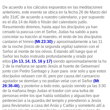
De acuerdo a los cálculos expuestos en las meditaciones
anteriores, este evento se ubica en la fecha 26 de Marzo del
año 31dC de acuerdo a nuestro calendario, y por supuesto
es el día 14 de Abib o Nisán del calendario judío.
Resumiendo diremos, hasta aquí los discípulos ya han
cenado la pascua con el Señor, Judas ha salido a para
concretar su traición al maestro, el resto de los discípulos
cantaron el himno
(Mt 23:30)
y aproximadamente a las 11
de la noche
(inicio de la segunda vigilia)
salieron con el
Señor al monte de los olivos. Estando allí luego que el
Señor les hubo instruido profundamente y orado por
ellos
(Jn 13, 14, 15, 16 y 17)
siendo aproximadamente la hs
2 de la mañana se aparto Jesús al huerto de Getsemaní
junto con Pedro Santiago y Juan para orar solo y que estos
discípulos velasen con él, pero por causa del cansancio
agotador se dormían y no podían velar con el Señor
(Mt
26:36-46)
, y posterior a todo esto, quizás siendo ya las 3:30
de la mañana llego Judas el traidor con una turba de
personas entre los que había soldados y alguaciles que
pertenecían a la guardia del templo y prendieron a Jesús
para llevárselos a casa del Anás y Caifás y someterlo allí a