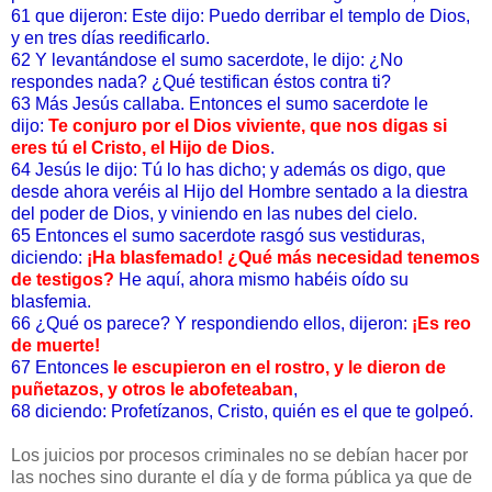
61 que dijeron: Este dijo: Puedo derribar el templo de Dios,
y en tres días reedificarlo.
62 Y levantándose el sumo sacerdote, le dijo: ¿No
respondes nada? ¿Qué testifican éstos contra ti?
63 Más Jesús callaba. Entonces el sumo sacerdote le
dijo:
Te conjuro por el Dios viviente, que nos digas si
eres tú el Cristo, el Hijo de Dios
.
64 Jesús le dijo: Tú lo has dicho; y además os digo, que
desde ahora veréis al Hijo del Hombre sentado a la diestra
del poder de Dios, y viniendo en las nubes del cielo.
65 Entonces el sumo sacerdote rasgó sus vestiduras,
diciendo:
¡Ha blasfemado! ¿Qué más necesidad tenemos
de testigos?
He aquí, ahora mismo habéis oído su
blasfemia.
66 ¿Qué os parece? Y respondiendo ellos, dijeron:
¡Es reo
de muerte!
67 Entonces
le escupieron en el rostro, y le dieron de
puñetazos, y otros le abofeteaban
,
68 diciendo: Profetízanos, Cristo, quién es el que te golpeó.
Los juicios por procesos criminales no se debían hacer por
las noches sino durante el día y de forma pública ya que de