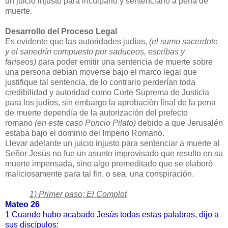
un juicio injusto para inculparlo y sentenciarlo a pena de
muerte.
Desarrollo del Proceso Legal
Es evidente que las autoridades judías,
(el sumo sacerdote
y el sanedrín compuesto por saduceos, escribas y
fariseos)
para poder emitir una sentencia de muerte sobre
una persona debían moverse bajo el marco legal que
justifique tal sentencia, de lo contrario perderían toda
credibilidad y autoridad como Corte Suprema de Justicia
para los judíos, sin embargo la aprobación final de la pena
de muerte dependía de la autorización del prefecto
romano
(en este caso Poncio Pilato)
debido a que Jerusalén
estaba bajo el dominio del Imperio Romano.
Llevar adelante un juicio injusto para sentenciar a muerte al
Señor Jesús no fue un asunto improvisado que resulto en su
muerte impensada, sino algo premeditado que se elaboró
maliciosamente para tal fin, o sea, una conspiración.
1) Primer paso; El Complot
Mateo 26
1
Cuando hubo acabado Jesús todas estas palabras, dijo a
sus discípulos: