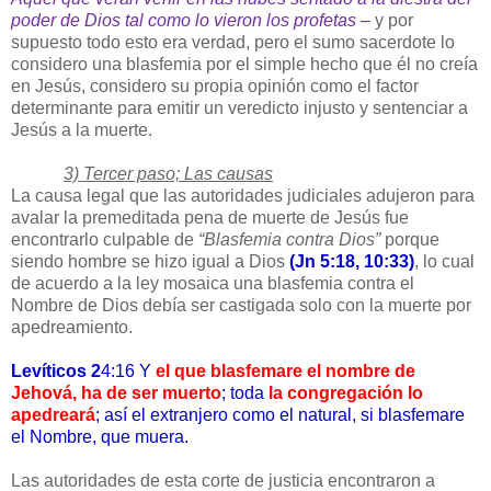
poder de Dios tal como lo vieron los profetas –
y por
supuesto todo esto era verdad, pero el sumo sacerdote lo
considero una blasfemia por el simple hecho que él no creía
en Jesús, considero su propia opinión como el factor
determinante para emitir un veredicto injusto y sentenciar a
Jesús a la muerte.
3) Tercer paso; Las causas
La causa legal que las autoridades judiciales adujeron para
avalar la premeditada pena de muerte de Jesús fue
encontrarlo culpable de
“Blasfemia contra Dios”
porque
siendo hombre se hizo igual a Dios
(Jn 5:18, 10:33)
, lo cual
de acuerdo a la ley mosaica una blasfemia contra el
Nombre de Dios debía ser castigada solo con la muerte por
apedreamiento.
Levíticos 2
4:16 Y
el que blasfemare el nombre de
Jehová, ha de ser muerto
; toda
la congregación lo
apedreará
; así el extranjero como el natural, si blasfemare
el Nombre, que muera.
Las autoridades de esta corte de justicia encontraron a