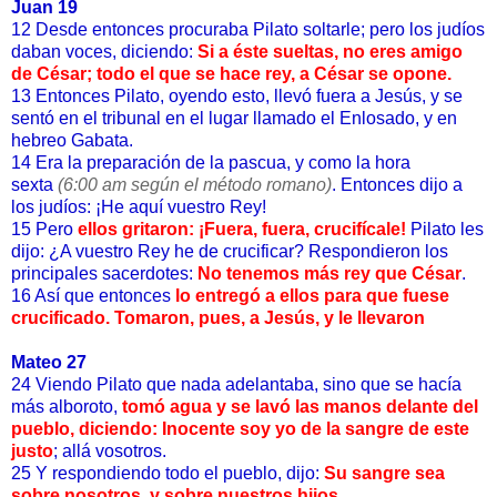
Juan 19
12 Desde entonces procuraba Pilato soltarle; pero los judíos
daban voces, diciendo:
Si a éste sueltas, no eres amigo
de César; todo el que se hace rey, a César se opone.
13 Entonces Pilato, oyendo esto, llevó fuera a Jesús, y se
sentó en el tribunal en el lugar llamado el Enlosado, y en
hebreo Gabata.
14 Era la preparación de la pascua, y como la hora
sexta
(6:00 am según el método romano)
. Entonces dijo a
los judíos: ¡He aquí vuestro Rey!
15 Pero
ellos gritaron: ¡Fuera, fuera, crucifícale!
Pilato les
dijo: ¿A vuestro Rey he de crucificar? Respondieron los
principales sacerdotes:
No tenemos más rey que César
.
16 Así que entonces
lo entregó a ellos para que fuese
crucificado. Tomaron, pues, a Jesús, y le llevaron
Mateo 27
24 Viendo Pilato que nada adelantaba, sino que se hacía
más alboroto,
tomó agua y se lavó las manos delante del
pueblo, diciendo: Inocente soy yo de la sangre de este
justo
; allá vosotros.
25 Y respondiendo todo el pueblo, dijo:
Su sangre sea
sobre nosotros, y sobre nuestros hijos.