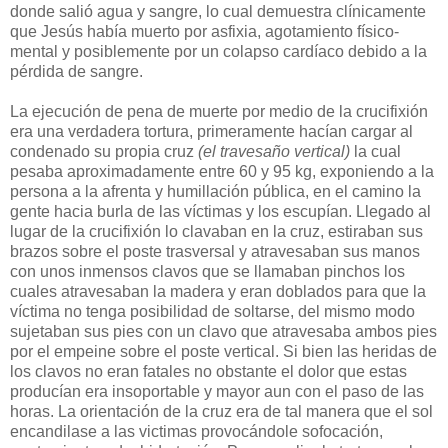
donde salió agua y sangre, lo cual demuestra clínicamente
que Jesús había muerto por asfixia, agotamiento físico-
mental y posiblemente por un colapso cardíaco debido a la
pérdida de sangre.
La ejecución de pena de muerte por medio de la crucifixión
era una verdadera tortura, primeramente hacían cargar al
condenado su propia cruz
(el travesaño vertical)
la cual
pesaba aproximadamente entre 60 y 95 kg, exponiendo a la
persona a la afrenta y humillación pública, en el camino la
gente hacia burla de las víctimas y los escupían. Llegado al
lugar de la crucifixión lo clavaban en la cruz, estiraban sus
brazos sobre el poste trasversal y atravesaban sus manos
con unos inmensos clavos que se llamaban pinchos los
cuales atravesaban la madera y eran doblados para que la
víctima no tenga posibilidad de soltarse, del mismo modo
sujetaban sus pies con un clavo que atravesaba ambos pies
por el empeine sobre el poste vertical. Si bien las heridas de
los clavos no eran fatales no obstante el dolor que estas
producían era insoportable y mayor aun con el paso de las
horas. La orientación de la cruz era de tal manera que el sol
encandilase a las victimas provocándole sofocación,