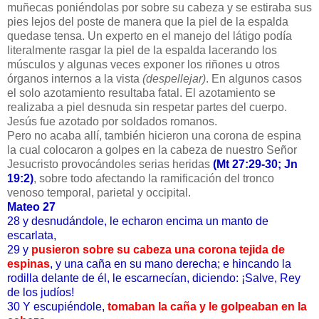
muñecas poniéndolas por sobre su cabeza y se estiraba sus
pies lejos del poste de manera que la piel de la espalda
quedase tensa. Un experto en el manejo del látigo podía
literalmente rasgar la piel de la espalda lacerando los
músculos y algunas veces exponer los riñones u otros
órganos internos a la vista
(despellejar)
. En algunos casos
el solo azotamiento resultaba fatal. El azotamiento se
realizaba a piel desnuda sin respetar partes del cuerpo.
Jesús fue azotado por soldados romanos.
Pero no acaba allí, también hicieron una corona de espina
la cual colocaron a golpes en la cabeza de nuestro Señor
Jesucristo provocándoles serias heridas
(Mt 27:29-30; Jn
19:2)
, sobre todo afectando la ramificación del tronco
venoso temporal, parietal y occipital.
Mateo 27
28 y desnudándole, le echaron encima un manto de
escarlata,
29 y
pusieron sobre su cabeza una corona tejida de
espinas
, y una caña en su mano derecha; e hincando la
rodilla delante de él, le escarnecían, diciendo: ¡Salve, Rey
de los judíos!
30 Y escupiéndole,
tomaban la caña y le golpeaban en la