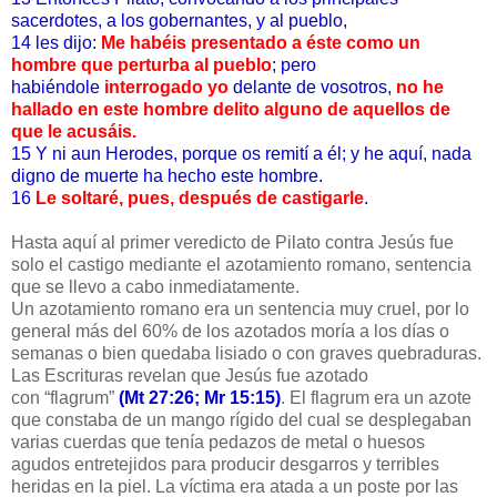
sacerdotes, a los gobernantes, y al pueblo,
14 les dijo:
Me habéis presentado a éste como un
hombre que perturba al pueblo
; pero
habiéndole
interrogado yo
delante de vosotros,
no he
hallado en este hombre delito alguno de aquellos de
que le acusáis.
15 Y ni aun Herodes, porque os remití a él; y he aquí, nada
digno de muerte ha hecho este hombre.
16
Le soltaré, pues, después de castigarle
.
Hasta aquí al primer veredicto de Pilato contra Jesús fue
solo el castigo mediante el azotamiento romano, sentencia
que se llevo a cabo inmediatamente.
Un azotamiento romano era un sentencia muy cruel, por lo
general más del 60% de los azotados moría a los días o
semanas o bien quedaba lisiado o con graves quebraduras.
Las Escrituras revelan que Jesús fue azotado
con “flagrum”
(Mt 27:26; Mr 15:15)
. El flagrum era un azote
que constaba de un mango rígido del cual se desplegaban
varias cuerdas que tenía pedazos de metal o huesos
agudos entretejidos para producir desgarros y terribles
heridas en la piel. La víctima era atada a un poste por las