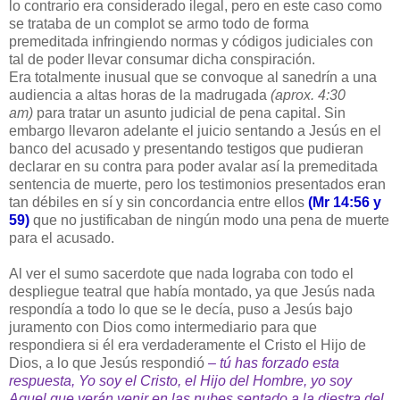
lo contrario era considerado ilegal, pero en este caso como
se trataba de un complot se armo todo de forma
premeditada infringiendo normas y códigos judiciales con
tal de poder llevar consumar dicha conspiración.
Era totalmente inusual que se convoque al sanedrín a una
audiencia a altas horas de la madrugada
(aprox. 4:30
am)
para tratar un asunto judicial de pena capital. Sin
embargo llevaron adelante el juicio sentando a Jesús en el
banco del acusado y presentando testigos que pudieran
declarar en su contra para poder avalar así la premeditada
sentencia de muerte, pero los testimonios presentados eran
tan débiles en sí y sin concordancia entre ellos
(Mr 14:56 y
59)
que no justificaban de ningún modo una pena de muerte
para el acusado.
Al ver el sumo sacerdote que nada lograba con todo el
despliegue teatral que había montado, ya que Jesús nada
respondía a todo lo que se le decía, puso a Jesús bajo
juramento con Dios como intermediario para que
respondiera si él era verdaderamente el Cristo el Hijo de
Dios, a lo que Jesús respondió
– tú has forzado esta
respuesta, Yo soy el Cristo, el Hijo del Hombre, yo soy
Aquel que verán venir en las nubes sentado a la diestra del