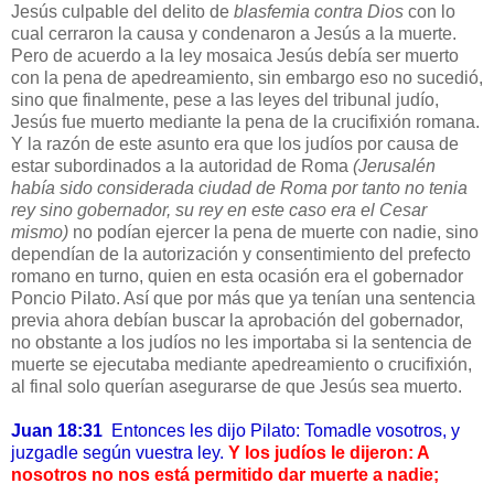
Jesús culpable del delito de
blasfemia contra Dios
con lo
cual cerraron la causa y condenaron a Jesús a la muerte.
Pero de acuerdo a la ley mosaica Jesús debía ser muerto
con la pena de apedreamiento, sin embargo eso no sucedió,
sino que finalmente, pese a las leyes del tribunal judío,
Jesús fue muerto mediante la pena de la crucifixión romana.
Y la razón de este asunto era que los judíos por causa de
estar subordinados a la autoridad de Roma
(Jerusalén
había sido considerada ciudad de Roma por tanto no tenia
rey sino gobernador, su rey en este caso era el Cesar
mismo)
no podían ejercer la pena de muerte con nadie, sino
dependían de la autorización y consentimiento del prefecto
romano en turno, quien en esta ocasión era el gobernador
Poncio Pilato. Así que por más que ya tenían una sentencia
previa ahora debían buscar la aprobación del gobernador,
no obstante a los judíos no les importaba si la sentencia de
muerte se ejecutaba mediante apedreamiento o crucifixión,
al final solo querían asegurarse de que Jesús sea muerto.
Juan 18:31
Entonces les dijo Pilato: Tomadle vosotros, y
juzgadle según vuestra ley.
Y los judíos le dijeron: A
nosotros no nos está permitido dar muerte a nadie;