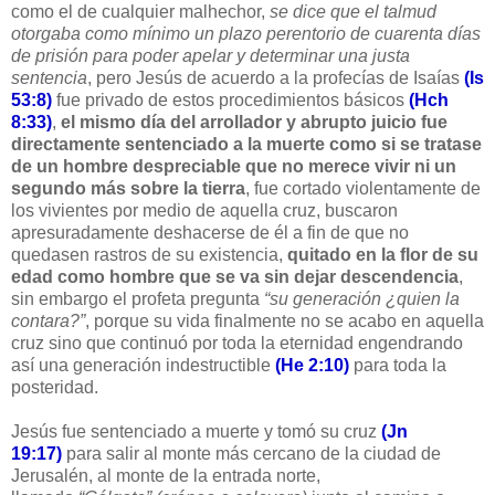
como el de cualquier malhechor,
se dice que el talmud
otorgaba como mínimo un plazo perentorio de cuarenta días
de prisión para poder apelar y determinar una justa
sentencia
, pero Jesús de acuerdo a la profecías de Isaías
(Is
53:8)
fue privado de estos procedimientos básicos
(Hch
8:33)
,
el mismo día del arrollador y abrupto juicio fue
directamente sentenciado a la muerte como si se tratase
de un hombre despreciable que no merece vivir ni un
segundo más sobre la tierra
, fue cortado violentamente de
los vivientes por medio de aquella cruz, buscaron
apresuradamente deshacerse de él a fin de que no
quedasen rastros de su existencia,
quitado en la flor de su
edad como hombre que se va sin dejar descendencia
,
sin embargo el profeta pregunta
“su generación ¿quien la
contara?”
, porque su vida finalmente no se acabo en aquella
cruz sino que continuó por toda la eternidad engendrando
así una generación indestructible
(He 2:10)
para toda la
posteridad.
Jesús fue sentenciado a muerte y tomó su cruz
(Jn
19:17)
para salir al monte más cercano de la ciudad de
Jerusalén, al monte de la entrada norte,