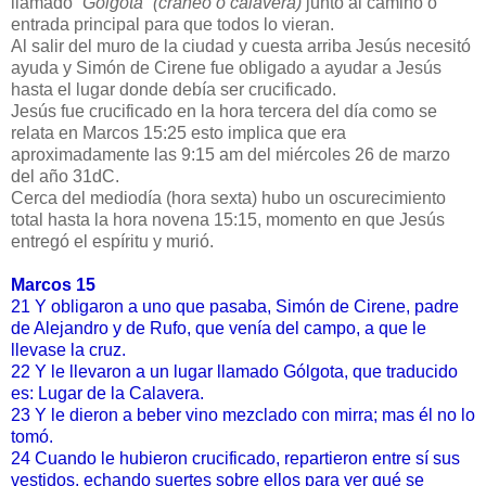
llamado
“Gólgota”
(cráneo o calavera)
junto al camino o
entrada principal para que todos lo vieran.
Al salir del muro de la ciudad y cuesta arriba Jesús necesitó
ayuda y Simón de Cirene fue obligado a ayudar a Jesús
hasta el lugar donde debía ser crucificado.
Jesús fue crucificado en la hora tercera del día como se
relata en Marcos 15:25 esto implica que era
aproximadamente las 9:15 am del miércoles 26 de marzo
del año 31dC.
Cerca del mediodía (hora sexta) hubo un oscurecimiento
total hasta la hora novena 15:15, momento en que Jesús
entregó el espíritu y murió.
Marcos 15
21 Y obligaron a uno que pasaba, Simón de Cirene, padre
de Alejandro y de Rufo, que venía del campo, a que le
llevase la cruz.
22 Y le llevaron a un lugar llamado Gólgota, que traducido
es: Lugar de la Calavera.
23 Y le dieron a beber vino mezclado con mirra; mas él no lo
tomó.
24 Cuando le hubieron crucificado, repartieron entre sí sus
vestidos, echando suertes sobre ellos para ver qué se