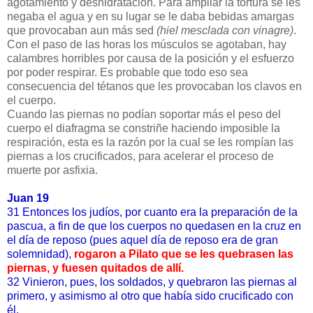
agotamiento y deshidratación. Para ampliar la tortura se les
negaba el agua y en su lugar se le daba bebidas amargas
que provocaban aun más sed
(hiel mesclada con vinagre)
.
Con el paso de las horas los músculos se agotaban, hay
calambres horribles por causa de la posición y el esfuerzo
por poder respirar. Es probable que todo eso sea
consecuencia del tétanos que les provocaban los clavos en
el cuerpo.
Cuando las piernas no podían soportar más el peso del
cuerpo el diafragma se constriñe haciendo imposible la
respiración, esta es la razón por la cual se les rompían las
piernas a los crucificados, para acelerar el proceso de
muerte por asfixia.
Juan 19
31 Entonces los judíos, por cuanto era la preparación de la
pascua, a fin de que los cuerpos no quedasen en la cruz en
el día de reposo (pues aquel día de reposo era de gran
solemnidad),
rogaron a Pilato que se les quebrasen las
piernas, y fuesen quitados de allí.
32 Vinieron, pues, los soldados, y quebraron las piernas al
primero, y asimismo al otro que había sido crucificado con
él.