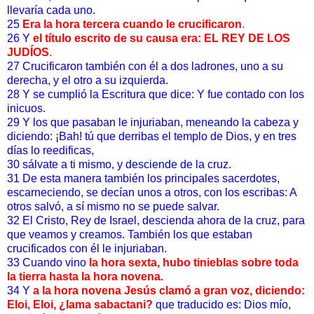
llevaría cada uno.
25
Era la hora tercera cuando le crucificaron
.
26 Y
el título escrito de su causa era: EL REY DE LOS
JUDÍOS
.
27 Crucificaron también con él a dos ladrones, uno a su
derecha, y el otro a su izquierda.
28 Y se cumplió la Escritura que dice: Y fue contado con los
inicuos.
29 Y los que pasaban le injuriaban, meneando la cabeza y
diciendo: ¡Bah! tú que derribas el templo de Dios, y en tres
días lo reedificas,
30 sálvate a ti mismo, y desciende de la cruz.
31 De esta manera también los principales sacerdotes,
escarneciendo, se decían unos a otros, con los escribas: A
otros salvó, a sí mismo no se puede salvar.
32 El Cristo, Rey de Israel, descienda ahora de la cruz, para
que veamos y creamos. También los que estaban
crucificados con él le injuriaban.
33 Cuando vino
la hora sexta, hubo tinieblas sobre toda
la tierra hasta la hora novena.
34 Y
a la hora novena Jesús clamó a gran voz, diciendo:
Eloi, Eloi, ¿lama sabactani?
que traducido es: Dios mío,