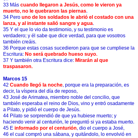
33 Más
cuando llegaron a Jesús, como le vieron ya
muerto, no le quebraron las piernas
.
34 Pero
uno de los soldados le abrió el costado con una
lanza, y al instante salió sangre y agua
.
35 Y el que lo vio da testimonio, y su testimonio es
verdadero; y él sabe que dice verdad, para que vosotros
también creáis.
36 Porque estas cosas sucedieron para que se cumpliese la
Escritura:
No será quebrado hueso suyo.
37 Y también otra Escritura dice:
Mirarán al que
traspasaron.
Marcos 15
42
Cuando llegó la noche
, porque era la preparación, es
decir, la víspera del día de reposo,
43 José de Arimatea, miembro noble del concilio, que
también esperaba el reino de Dios, vino y entró osadamente
a Pilato, y pidió el cuerpo de Jesús.
44 Pilato se sorprendió de que ya hubiese muerto; y
haciendo venir al centurión, le preguntó si ya estaba muerto.
45 E
informado por el centurión
, dio el cuerpo a José,
46 el cual compró una sábana, y quitándolo, lo envolvió en