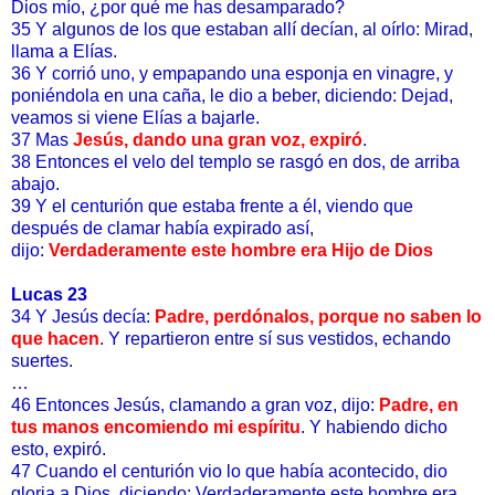
Dios mío, ¿por qué me has desamparado?
35 Y algunos de los que estaban allí decían, al oírlo: Mirad,
llama a Elías.
36 Y corrió uno, y empapando una esponja en vinagre, y
poniéndola en una caña, le dio a beber, diciendo: Dejad,
veamos si viene Elías a bajarle.
37 Mas
Jesús, dando una gran voz, expiró
.
38 Entonces el velo del templo se rasgó en dos, de arriba
abajo.
39 Y el centurión que estaba frente a él, viendo que
después de clamar había expirado así,
dijo:
Verdaderamente este hombre era Hijo de Dios
Lucas 23
34 Y Jesús decía:
Padre, perdónalos, porque no saben lo
que hacen
. Y repartieron entre sí sus vestidos, echando
suertes.
…
46 Entonces Jesús, clamando a gran voz, dijo:
Padre, en
tus manos encomiendo mi espíritu
. Y habiendo dicho
esto, expiró.
47 Cuando el centurión vio lo que había acontecido, dio
gloria a Dios, diciendo: Verdaderamente este hombre era