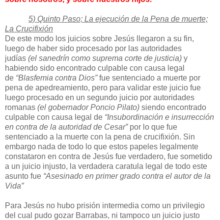
5) Quinto Paso; La ejecución de la Pena de muerte;
La Crucifixión
De este modo los juicios sobre Jesús llegaron a su fin,
luego de haber sido procesado por las autoridades
judías
(el sanedrín como suprema corte de justicia)
y
habiendo sido encontrado culpable con causa legal
de
“Blasfemia contra Dios”
fue sentenciado a muerte por
pena de apedreamiento, pero para validar este juicio fue
luego procesado en un segundo juicio por autoridades
romanas
(el gobernador Poncio Pilato)
siendo encontrado
culpable con causa legal de
“Insubordinación e insurrección
en contra de la autoridad de Cesar”
por lo que fue
sentenciado a la muerte con la pena de crucifixión. Sin
embargo nada de todo lo que estos papeles legalmente
constataron en contra de Jesús fue verdadero, fue sometido
a un juicio injusto, la verdadera caratula legal de todo este
asunto fue
“Asesinado en primer grado contra el autor de la
Vida”
Para Jesús no hubo prisión intermedia como un privilegio
del cual pudo gozar Barrabas, ni tampoco un juicio justo