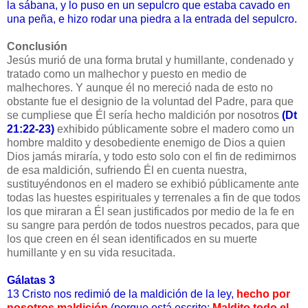
la sábana, y lo puso en un sepulcro que estaba cavado en
una peña, e hizo rodar una piedra a la entrada del sepulcro.
Conclusión
Jesús murió de una forma brutal y humillante, condenado y
tratado como un malhechor y puesto en medio de
malhechores. Y aunque él no mereció nada de esto no
obstante fue el designio de la voluntad del Padre, para que
se cumpliese que Él sería hecho maldición por nosotros
(Dt
21:22-23)
exhibido públicamente sobre el madero como un
hombre maldito y desobediente enemigo de Dios a quien
Dios jamás miraría, y todo esto solo con el fin de redimirnos
de esa maldición, sufriendo Él en cuenta nuestra,
sustituyéndonos en el madero se exhibió públicamente ante
todas las huestes espirituales y terrenales a fin de que todos
los que miraran a Él sean justificados por medio de la fe en
su sangre para perdón de todos nuestros pecados, para que
los que creen en él sean identificados en su muerte
humillante y en su vida resucitada.
Gálatas 3
13
Cristo nos redimió de la maldición de la ley,
hecho por
nosotros maldición
(porque está escrito:
Maldito todo el