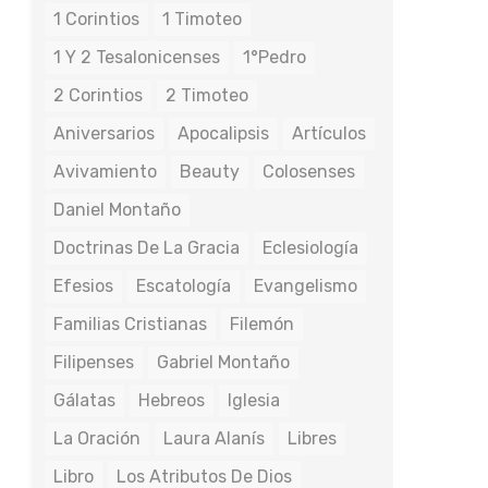
1 Corintios
1 Timoteo
1 Y 2 Tesalonicenses
1°Pedro
2 Corintios
2 Timoteo
Aniversarios
Apocalipsis
Artículos
Avivamiento
Beauty
Colosenses
Daniel Montaño
Doctrinas De La Gracia
Eclesiología
Efesios
Escatología
Evangelismo
Familias Cristianas
Filemón
Filipenses
Gabriel Montaño
Gálatas
Hebreos
Iglesia
La Oración
Laura Alanís
Libres
Libro
Los Atributos De Dios