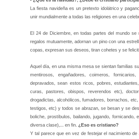
La fiesta navideña es un pretexto idolátrico y pagan
unir mundialmente a todas las religiones en una cele
El 24 de Diciembre, en todas partes del mundo se r
regalos mutuamente, adornan un pino con una estrella
copas, expresan sus deseos, tiran cohetes y se felicita
Aquel día, en una misma mesa se sientan familias su
mentirosos, engañadores, coimeros, fornicarios,
depravados, sean estos ricos, pobres, estudiantes, 
curas, pastores, obispos, reverendos etc), docto
drogadictas, alcohólicos, fumadores, borrachos, etc,
testigos, etc) y todos se abrazan, se besan y se des
boliche, prostíbulos, bailando, jugando, fornicando
diversa clase),... en fin.
¿Eso es cristiano?
Y tal parece que en vez de festejar el nacimiento de 