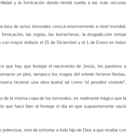
ertilidad y la fornicación dando rienda suelta a las más oscuras
 la tasa de actos inmorales crezca enormemente a nivel mundial.
fornicación, las orgías, las borracheras, la drogadicción rompe
n con mayor énfasis el 25 de Diciembre y el 1 de Enero en todos
ice que hay que festejar el nacimiento de Jesús, los pastores a
dornaron un pino, tampoco los magos del oriente hicieron fiestas,
unca hicieron una obra teatral tal como “el pesebre viviente”,
 de la misma copa de los inmorales, es realmente trágico que la
do que hace bien al festejar el día en que supuestamente nació
e polemizar, sino de exhortar a todo hijo de Dios a que evalúe con