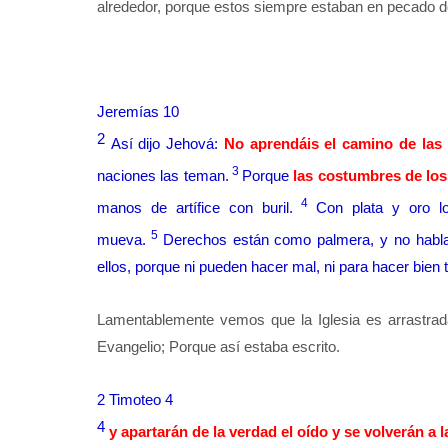
alrededor, porque estos siempre estaban en pecado de 
Jeremías 10
2
Así dijo Jehová:
No aprendáis el camino de las
3
naciones las teman.
Porque
las costumbres de lo
4
manos de artífice con buril.
Con plata y oro l
5
mueva.
Derechos están como palmera, y no habla
ellos, porque ni pueden hacer mal, ni para hacer bien 
Lamentablemente vemos que la Iglesia es arrastrada
Evangelio; Porque así estaba escrito.
2 Timoteo 4
4
y apartarán de la verdad el oído y se volverán a l