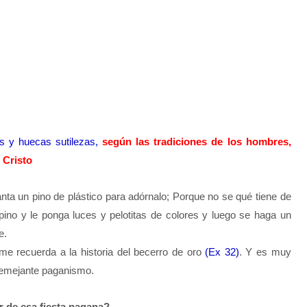
as y huecas sutilezas,
según las tradiciones de los hombres,
 Cristo
anta un pino de plástico para adórnalo; Porque no se qué tiene de
 pino y le ponga luces y pelotitas de colores y luego se haga un
e.
me recuerda a la historia del becerro de oro
(Ex 32)
. Y es muy
 semejante paganismo.
ar de esa fiesta pagana?