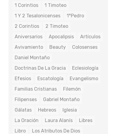
1 Corintios
1 Timoteo
1 Y 2 Tesalonicenses
1°Pedro
2 Corintios
2 Timoteo
Aniversarios
Apocalipsis
Artículos
Avivamiento
Beauty
Colosenses
Daniel Montaño
Doctrinas De La Gracia
Eclesiología
Efesios
Escatología
Evangelismo
Familias Cristianas
Filemón
Filipenses
Gabriel Montaño
Gálatas
Hebreos
Iglesia
La Oración
Laura Alanís
Libres
Libro
Los Atributos De Dios