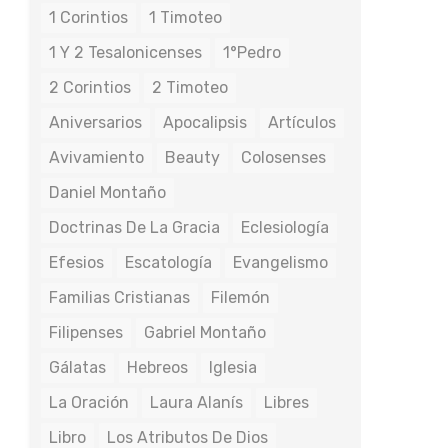
1 Corintios
1 Timoteo
1 Y 2 Tesalonicenses
1°Pedro
2 Corintios
2 Timoteo
Aniversarios
Apocalipsis
Artículos
Avivamiento
Beauty
Colosenses
Daniel Montaño
Doctrinas De La Gracia
Eclesiología
Efesios
Escatología
Evangelismo
Familias Cristianas
Filemón
Filipenses
Gabriel Montaño
Gálatas
Hebreos
Iglesia
La Oración
Laura Alanís
Libres
Libro
Los Atributos De Dios