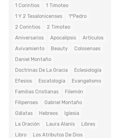
1 Corintios
1 Timoteo
1 Y 2 Tesalonicenses
1°Pedro
2 Corintios
2 Timoteo
Aniversarios
Apocalipsis
Artículos
Avivamiento
Beauty
Colosenses
Daniel Montaño
Doctrinas De La Gracia
Eclesiología
Efesios
Escatología
Evangelismo
Familias Cristianas
Filemón
Filipenses
Gabriel Montaño
Gálatas
Hebreos
Iglesia
La Oración
Laura Alanís
Libres
Libro
Los Atributos De Dios