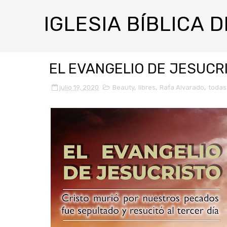
IGLESIA BÍBLICA 
EL EVANGELIO DE JESUCR
julio 19, 2020
Beauty
,
libres
,
Rafa Alvarado
,
todas