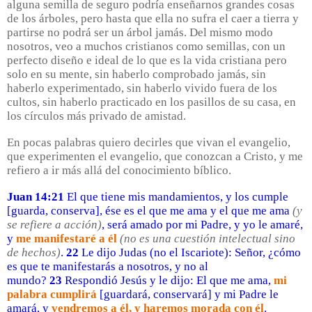
alguna semilla de seguro podría enseñarnos grandes cosas
de los árboles, pero hasta que ella no sufra el caer a tierra y
partirse no podrá ser un árbol jamás. Del mismo modo
nosotros, veo a muchos cristianos como semillas, con un
perfecto diseño e ideal de lo que es la vida cristiana pero
solo en su mente, sin haberlo comprobado jamás, sin
haberlo experimentado, sin haberlo vivido fuera de los
cultos, sin haberlo practicado en los pasillos de su casa, en
los círculos más privado de amistad.
En pocas palabras quiero decirles que vivan el evangelio,
que experimenten el evangelio, que conozcan a Cristo, y me
refiero a ir más allá del conocimiento bíblico.
Juan 14:21
El que tiene mis mandamientos, y los cumple
[guarda, conserva], ése es el que me ama y el que me ama
(y
se refiere a acción)
, será amado por mi Padre, y yo le amaré,
y
me manifestaré a él
(no es una cuestión intelectual sino
de hechos)
.
22
Le dijo Judas (no el Iscariote): Señor, ¿cómo
es que te manifestarás a nosotros, y no al
mundo?
23
Respondió Jesús y le dijo: El que me ama,
mi
palabra cumplirá
[guardará, conservará] y mi Padre le
amará, y
vendremos a él, y haremos morada con él
.