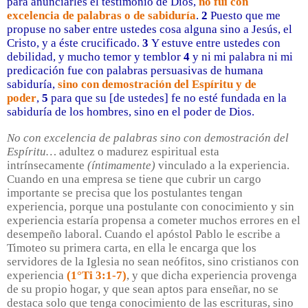
para anunciarles el testimonio de Dios,
no fui con
excelencia de palabras o de sabiduría
.
2
Puesto que me
propuse no saber entre ustedes cosa alguna sino a Jesús, el
Cristo, y a éste crucificado.
3
Y estuve entre ustedes con
debilidad, y mucho temor y temblor
4
y ni mi palabra ni mi
predicación fue con palabras persuasivas de humana
sabiduría,
sino con demostración del Espíritu y de
poder
,
5
para que su [de ustedes] fe no esté fundada en la
sabiduría de los hombres, sino en el poder de Dios.
No con excelencia de palabras sino con demostración del
Espíritu…
adultez o madurez espiritual esta
intrínsecamente
(íntimamente)
vinculado a la experiencia.
Cuando en una empresa se tiene que cubrir un cargo
importante se precisa que los postulantes tengan
experiencia, porque una postulante con conocimiento y sin
experiencia estaría propensa a cometer muchos errores en el
desempeño laboral. Cuando el apóstol Pablo le escribe a
Timoteo su primera carta, en ella le encarga que los
servidores de la Iglesia no sean neófitos, sino cristianos con
experiencia
(1°Ti 3:1-7)
, y que dicha experiencia provenga
de su propio hogar, y que sean aptos para enseñar, no se
destaca solo que tenga conocimiento de las escrituras, sino