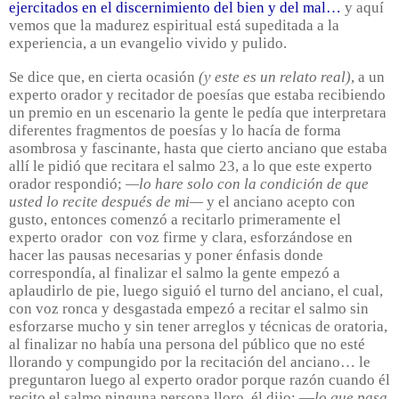
ejercitados en el discernimiento del bien y del mal…
y aquí
vemos que la madurez espiritual está supeditada a la
experiencia, a un evangelio vivido y pulido.
Se dice que, en cierta ocasión
(y este es un relato real)
, a un
experto orador y recitador de poesías que estaba recibiendo
un premio en un escenario la gente le pedía que interpretara
diferentes fragmentos de poesías y lo hacía de forma
asombrosa y fascinante, hasta que cierto anciano que estaba
allí le pidió que recitara el salmo 23, a lo que este experto
orador respondió;
—lo hare solo con la condición de que
usted lo recite después de mi—
y el anciano acepto con
gusto, entonces comenzó a recitarlo primeramente el
experto orador
con voz firme y clara, esforzándose en
hacer las pausas necesarias y poner énfasis donde
correspondía, al finalizar el salmo la gente empezó a
aplaudirlo de pie, luego siguió el turno del anciano, el cual,
con voz ronca y desgastada empezó a recitar el salmo sin
esforzarse mucho y sin tener arreglos y técnicas de oratoria,
al finalizar no había una persona del público que no esté
llorando y compungido por la recitación del anciano… le
preguntaron luego al experto orador porque razón cuando él
recito el salmo ninguna persona lloro, él dijo; —
lo que pasa