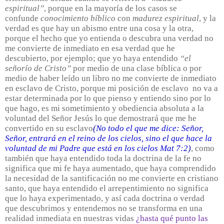
espiritual”
, porque en la mayoría de los casos se
confunde
conocimiento bíblico
con
madurez espiritual
, y la
verdad es que hay un abismo entre una cosa y la otra,
porque el hecho que yo entienda o descubra una verdad no
me convierte de inmediato en esa verdad que he
descubierto, por ejemplo; que yo haya entendido
“el
señorío de Cristo”
por medio de una clase bíblica o por
medio de haber leído un libro no me convierte de inmediato
en esclavo de Cristo, porque mi posición de esclavo
no va a
estar determinada por lo que pienso y entiendo sino por lo
que hago, es mi sometimiento y obediencia absoluta a la
voluntad del Señor Jesús lo que demostrará que me he
convertido en su esclavo
(
No todo el que me dice: Señor,
Señor, entrará en el reino de los cielos, sino el que hace la
voluntad de mi Padre que está en los cielos Mat 7:2
)
, como
también que haya entendido toda la doctrina de la fe no
significa que mi fe haya aumentado, que haya comprendido
la necesidad de la santificación no me convierte en cristiano
santo, que haya entendido el arrepentimiento no significa
que lo haya experimentado, y así cada doctrina o verdad
que descubrimos y entendemos no se transforma en una
realidad inmediata en nuestras vidas
¿hasta qué punto las