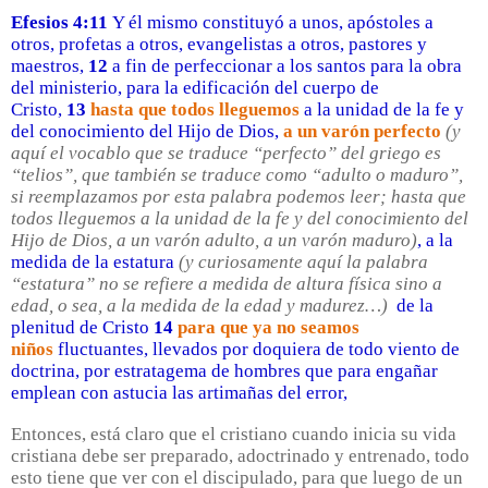
Efesios 4:11
Y él mismo constituyó a unos, apóstoles a
otros, profetas a otros, evangelistas a otros, pastores y
maestros,
12
a fin de perfeccionar a los santos para la obra
del ministerio, para la edificación del cuerpo de
Cristo,
13
hasta que todos lleguemos
a la unidad de la fe y
del conocimiento del Hijo de Dios,
a un varón perfecto
(y
aquí el vocablo que se traduce “perfecto” del griego es
“telios”, que también se traduce como “adulto o maduro”,
si reemplazamos por esta palabra podemos leer; hasta que
todos lleguemos a la unidad de la fe y del conocimiento del
Hijo de Dios, a un varón adulto, a un varón maduro)
, a la
medida de la estatura
(y curiosamente aquí la palabra
“estatura” no se refiere a medida de altura física sino a
edad, o sea, a la medida de la edad y madurez…)
de la
plenitud de Cristo
14
para que ya no seamos
niños
fluctuantes, llevados por doquiera de todo viento de
doctrina, por estratagema de hombres que para engañar
emplean con astucia las artimañas del error,
Entonces, está claro que el cristiano cuando inicia su vida
cristiana debe ser preparado, adoctrinado y entrenado, todo
esto tiene que ver con el discipulado, para que luego de un