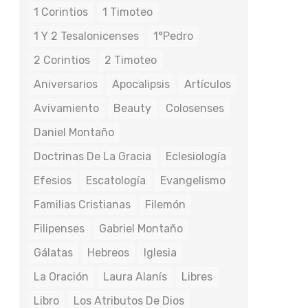
1 Corintios
1 Timoteo
1 Y 2 Tesalonicenses
1°Pedro
2 Corintios
2 Timoteo
Aniversarios
Apocalipsis
Artículos
Avivamiento
Beauty
Colosenses
Daniel Montaño
Doctrinas De La Gracia
Eclesiología
Efesios
Escatología
Evangelismo
Familias Cristianas
Filemón
Filipenses
Gabriel Montaño
Gálatas
Hebreos
Iglesia
La Oración
Laura Alanís
Libres
Libro
Los Atributos De Dios