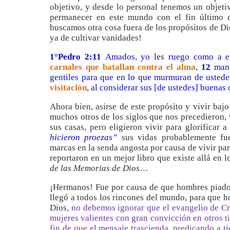
objetivo, y desde lo personal tenemos un objeti
permanecer en este mundo con el fin último d
buscamos otra cosa fuera de los propósitos de D
ya de cultivar vanidades!
1°Pedro 2:11
Amados, yo les ruego como a ex
carnales que batallan contra el alma
,
12
mant
gentiles para que en lo que murmuran de usted
visitación
, al considerar sus [de ustedes] buenas 
Ahora bien, asirse de este propósito y vivir bajo
muchos otros de los siglos que nos precedieron, vi
sus casas, pero eligieron vivir para glorificar 
hicieron proezas”
sus vidas probablemente fuer
marcas en la senda angosta por causa de vivir pa
reportaron en un mejor libro que existe allá en l
de las Memorias de Dios
…
¡Hermanos! Fue por causa de que hombres piadoso
llegó a todos los rincones del mundo, para que 
Dios,
no debemos ignorar que el evangelio de Cri
mujeres valientes con gran convicción en otros t
fin de que el mensaje trascienda, predicando a 