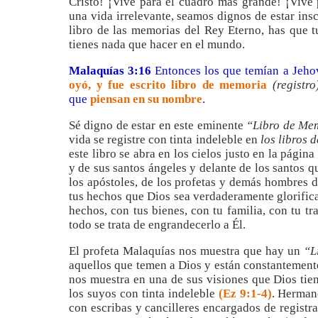
Cristo! ¡Vive para el cuadro más grande! ¡Vive 
una vida irrelevante, seamos dignos de estar inscr
libro de las memorias del Rey Eterno, has que t
tienes nada que hacer en el mundo.
Malaquías 3:
16
Entonces los que temían a Jeho
oyó, y fue escrito libro de memoria
(registro
que
piensan en su nombre
.
Sé digno de estar en este eminente
“Libro de Me
vida se registre con tinta indeleble en
los libros 
este libro se abra en los cielos justo en la págin
y de sus santos ángeles y delante de los santos 
los apóstoles, de los profetas y demás hombres 
tus hechos que Dios sea verdaderamente glorifica
hechos, con tus bienes, con tu familia, con tu tr
todo se trata de engrandecerlo a Él.
El profeta Malaquías nos muestra que hay un
“L
aquellos que temen a Dios y están constantement
nos muestra en una de sus visiones que Dios tien
los suyos con tinta indeleble
(Ez 9:1-4)
. Herman
con escribas y cancilleres encargados de registra