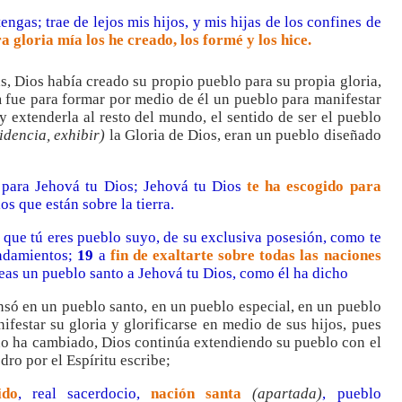
engas; trae de lejos mis hijos, y mis hijas de los confines de
 gloria mía los he creado, los formé y los hice.
as, Dios había creado su propio pueblo para su propia gloria,
m fue para formar por medio de él un pueblo para manifestar
 y extenderla al resto del mundo, el sentido de ser el pueblo
idencia, exhibir)
la Gloria de Dios, eran un pueblo diseñado
 para Jehová tu Dios; Jehová tu Dios
te ha escogido para
os que están sobre la tierra.
que tú eres pueblo suyo, de su exclusiva posesión, como te
andamientos;
19
a
fin de exaltarte sobre todas las naciones
seas un pueblo santo a Jehová tu Dios, como él ha dicho
só en un pueblo santo, en un pueblo especial, en un pueblo
ifestar su gloria y glorificarse en medio de sus hijos, pues
a no ha cambiado, Dios continúa extendiendo su pueblo con el
dro por el Espíritu escribe;
ido
, real sacerdocio,
nación santa
(apartada)
, pueblo