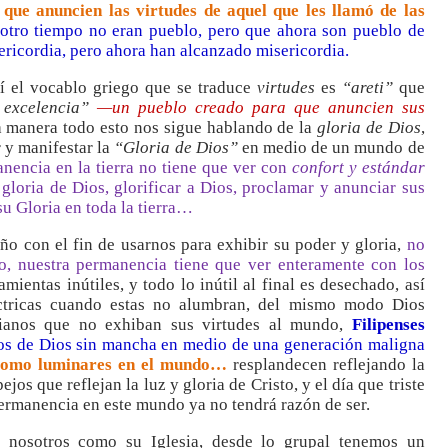
 que anuncien las virtudes de aquel que les llamó de las
otro tiempo no eran pueblo, pero que ahora son pueblo de
ricordia, pero ahora han alcanzado misericordia.
í el vocablo griego que se traduce
virtudes
es
“areti”
que
 excelencia”
—un pueblo creado para que anuncien sus
a manera todo esto nos sigue hablando de la
gloria de Dios
,
 y manifestar la
“Gloria de Dios”
en medio de un mundo de
anencia en la tierra no tiene que ver con
confort y estándar
gloria de Dios, glorificar a Dios, proclamar y anunciar sus
 su Gloria en toda la tierra…
o con el fin de usarnos para exhibir su poder y gloria,
no
o, nuestra permanencia tiene que ver enteramente con los
amientas inútiles, y todo lo inútil al final es desechado, así
éctricas cuando estas no alumbran, del mismo modo Dios
stianos que no exhiban sus virtudes al mundo,
Filipenses
ijos de Dios sin mancha en medio de una generación maligna
n como luminares en el mundo…
resplandecen reflejando la
s que reflejan la luz y gloria de Cristo, y el día que triste
rmanencia en este mundo ya no tendrá razón de ser.
a nosotros como su Iglesia, desde lo grupal tenemos un