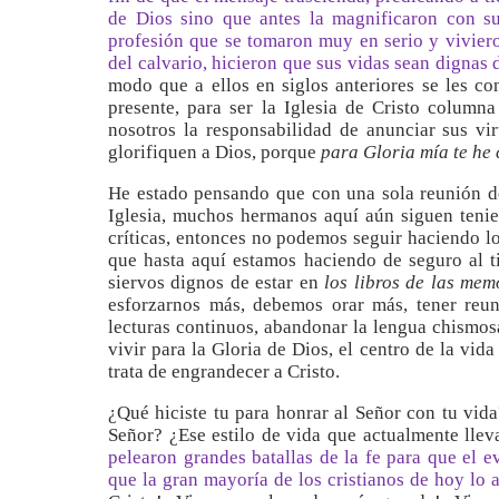
de Dios sino que antes la magnificaron con sus
profesión que se tomaron muy en serio y vivier
del calvario, hicieron que sus vidas sean dignas
modo que a ellos en siglos anteriores se les co
presente, para ser la Iglesia de Cristo column
nosotros la responsabilidad de anunciar sus vi
glorifiquen a Dios, porque
para Gloria mía te he
He estado pensando que con una sola reunión de
Iglesia, muchos hermanos aquí aún siguen tenie
críticas, entonces no podemos seguir haciendo l
que hasta aquí estamos haciendo de seguro al 
siervos dignos de estar en
los libros de las mem
esforzarnos más, debemos orar más, tener reun
lecturas continuos, abandonar la lengua chismosa
vivir para la Gloria de Dios, el centro de la vida 
trata de engrandecer a Cristo.
¿Qué hiciste tu para honrar al Señor con tu vid
Señor? ¿Ese estilo de vida que actualmente llev
pelearon grandes batallas de la fe para que el 
que la gran mayoría de los cristianos de hoy lo