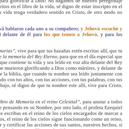
para glorificar a Dios! No hagamos de nuestro peregrinaje
itos en el libro de la vida, sé digno de estar inscripto en el
u vida tenga verdadero sentido en Cristo, de otro modo no
vá hablaron cada uno a su compañero;
y Jehová escuchó y
)
delante de él para
los que temen a Jehová
, y para los
morias”
, vive para que tus hazañas estén escritas allí, que tu
de la memoria del Rey Eterno
, para que en el día especial que
a que contiene tu vida y sea leído en voz alta delante del Rey
que murieron glorificando a Dios como mártires, y delante de
de la biblia, que cuando tu nombre sea leído juntamente con
do con tus años, con tus acciones, con tus palabras, con tus
abajo, sé digno de que tu nombre este allí, vive para Cristo,
ibro de Memoria en el reino Celestial”
, para anotar a todos
e pensando en su Nombre, por otro lado, el profeta Ezequiel
e escribas en el reino de los cielos encargados de marcar a
os, el reino de los cielos sigue funcionando como un reino,
r y certificar las acciones de sus santos, nuestros hechos,
si