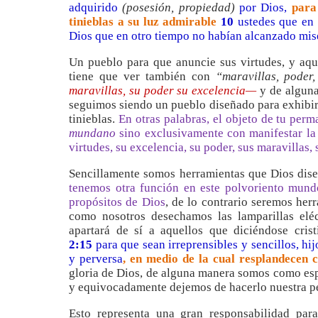
adquirido
(posesión, propiedad)
por Dios,
para
tinieblas a su luz admirable
10
ustedes que en 
Dios que en otro tiempo no habían alcanzado mise
Un pueblo para que anuncie sus virtudes, y aqu
tiene que ver también con
“maravillas, poder,
maravillas, su poder su excelencia—
y de algun
seguimos siendo un pueblo diseñado para exhibir
tinieblas.
En otras palabras, el objeto de tu perm
mundano
sino exclusivamente con manifestar la 
virtudes, su excelencia, su poder, sus maravillas,
Sencillamente somos herramientas que Dios diseñ
tenemos otra función en este polvoriento mund
propósitos de Dios
, de lo contrario seremos herr
como nosotros desechamos las lamparillas el
apartará de sí a aquellos que diciéndose cri
2:15
para que sean irreprensibles y sencillos, h
y perversa
, en medio de la cual resplandece
gloria de Dios, de alguna manera somos como espejo
y equivocadamente dejemos de hacerlo nuestra pe
Esto representa una gran responsabilidad par