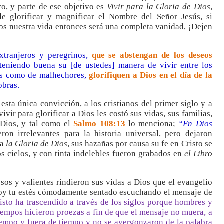
vo, y parte de ese objetivo es
Vivir para la Gloria de Dios
,
e glorificar y magnificar el Nombre del Señor Jesús, si
ios nuestra vida entonces será una completa vanidad, ¡Dejen
tranjeros y peregrinos,
que se abstengan de los deseos
eniendo buena su [de ustedes] manera de vivir entre los
es como de malhechores,
glorifiquen a Dios en el día de la
obras.
 esta única convicción, a los cristianos del primer siglo y a
vir para glorificar a Dios les costó sus vidas, sus familias,
a Dios, y tal como el
Salmo 108:13
lo menciona;
“En Dios
on irrelevantes para la historia universal, pero dejaron
ra
la Gloria de Dios
, sus hazañas por causa su fe en Cristo se
os cielos, y con tinta indelebles fueron grabados en
el Libro
s y valientes rindieron sus vidas a Dios que el evangelio
hoy tu estés cómodamente sentado escuchando el mensaje de
sto ha trascendido a través de los siglos porque hombres y
iempos hicieron proezas a fin de que el mensaje no muera, a
tiempo y fuera de tiempo y no se avergonzaron de la palabra