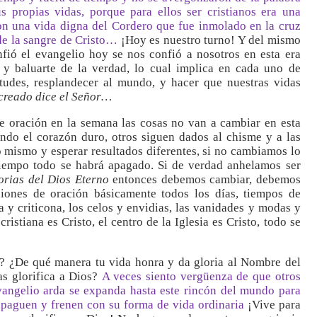
 propias vidas, porque para ellos ser cristianos era una
on una vida digna del Cordero que fue inmolado en la cruz
 de la sangre de Cristo…
¡Hoy es nuestro turno! Y del mismo
nfió el evangelio hoy se nos confió a nosotros en esta era
a y baluarte de la verdad, lo cual implica en cada uno de
rtudes, resplandecer al mundo, y hacer que nuestras vidas
 creado dice el Señor…
 oración en la semana las cosas no van a cambiar en esta
ndo el corazón duro, otros siguen dados al chisme y a las
o mismo y esperar resultados diferentes, si no cambiamos lo
tiempo todo se habrá apagado. Si de verdad anhelamos ser
orias del Dios Eterno
entonces debemos cambiar, debemos
iones de oración básicamente todos los días, tiempos de
 y criticona, los celos y envidias, las vanidades y modas y
cristiana es Cristo, el centro de la Iglesia es Cristo, todo se
a? ¿De qué manera tu vida honra y da gloria al Nombre del
as glorifica a Dios?
A veces siento vergüenza de que otros
evangelio arda se expanda hasta este rincón del mundo para
 apaguen y frenen con su forma de vida ordinaria
¡Vive para