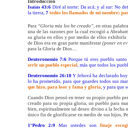
Introducción
Isaías 43:6
Diré al norte: Da acá; y al sur: No det
la tierra,
7
todos los llamados de mi nombre; para
Para
“Gloria mía los he creado”
, en otras palabr
una de las razones por la cual escogió a Abraha
su gloria en ellos y por medio de ellos exhibirla
de Dios era en gran parte manifestar
(poner en ev
para la Gloria de Dios…
Deuteronomio 7:6
Porque tú eres pueblo santo
serle un pueblo especial
, más que todos los puebl
Deuteronomio 26:18
Y Jehová ha declarado hoy 
lo ha prometido, para que guardes todos sus m
que hizo, para loor y fama y gloria
, y para que 
Cuando Dios pensó en tener su propio pueblo pen
creado para su propia gloria, un pueblo para man
bien, espiritualmente tal deseo divino a la fech
único fin de glorificarse en medio de sus hijos, Pe
1°Pedro 2:9
Mas ustedes son
linaje escog