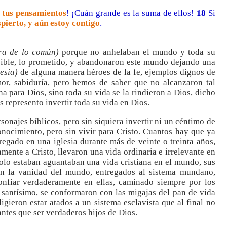
 tus pensamientos
! ¡Cuán grande es la suma de ellos!
18
Si
pierto, y aún estoy contigo
.
era de lo común)
porque no anhelaban el mundo y toda su
isible, lo prometido, y abandonaron este mundo dejando una
lesia)
de alguna manera héroes de la fe, ejemplos dignos de
amor, sabiduría, pero hemos de saber que no alcanzaron tal
na para Dios, sino toda su vida se la rindieron a Dios, dicho
s represento invertir toda su vida en Dios.
onajes bíblicos, pero sin siquiera invertir ni un céntimo de
conocimiento, pero sin vivir para Cristo. Cuantos hay que ya
gado en una iglesia durante más de veinte o treinta años,
mente a Cristo, llevaron una vida ordinaria e irrelevante en
solo estaban aguantaban una vida cristiana en el mundo, sus
en la vanidad del mundo, entregados al sistema mundano,
onfiar verdaderamente en ellas, caminado siempre por los
r santísimo, se conformaron con las migajas del pan de vida
ligieron estar atados a un sistema esclavista que al final no
antes que ser verdaderos hijos de Dios.