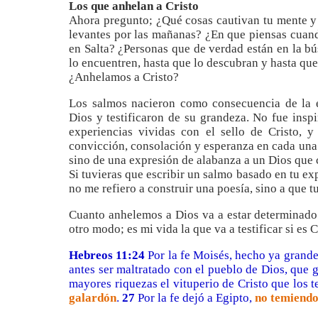
Los que anhelan a Cristo
Ahora pregunto; ¿Qué cosas cautivan tu mente y 
levantes por las mañanas? ¿En que piensas cuando
en Salta? ¿Personas que de verdad están en la bú
lo encuentren, hasta que lo descubran y hasta qu
¿Anhelamos a Cristo?
Los salmos nacieron como consecuencia de la 
Dios y testificaron de su grandeza. No fue inspi
experiencias vividas con el sello de Cristo, 
convicción, consolación y esperanza en cada una 
sino de una expresión de alabanza a un Dios que
Si tuvieras que escribir un salmo basado en tu e
no me refiero a construir una poesía, sino a que t
Cuanto anhelemos a Dios va a estar determinado 
otro modo; es mi vida la que va a testificar si es
Hebreos 11:24
Por la fe Moisés, hecho ya grand
antes ser maltratado con el pueblo de Dios, que 
mayores riquezas el vituperio de Cristo que los t
galardón
.
27
Por la fe dejó a Egipto,
no temiend