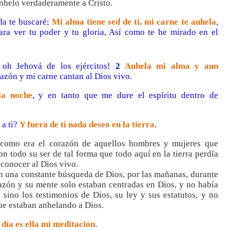
 anhelo verdaderamente a Cristo.
da te buscaré;
Mi alma tiene sed de ti, mi carne te anhela
,
ra ver tu poder y tu gloria, Así como te he mirado en el
oh Jehová de los ejércitos!
2
Anhela mi alma y aun
razón y mi carne cantan al Dios vivo.
la noche
, y en tanto que me dure el espíritu dentro de
 a ti?
Y fuera de ti nada deseo en la tierra
.
 como era el corazón de aquellos hombres y mujeres que
 todo su ser de tal forma que todo aquí en la tierra perdía
 conocer al Dios vivo.
en una constante búsqueda de Dios, por las mañanas, durante
razón y su mente solo estaban centradas en Dios, y no había
 sino los testimonios de Dios, su ley y sus estatutos, y no
que estaban anhelando a Dios.
 día es ella mi meditación
.