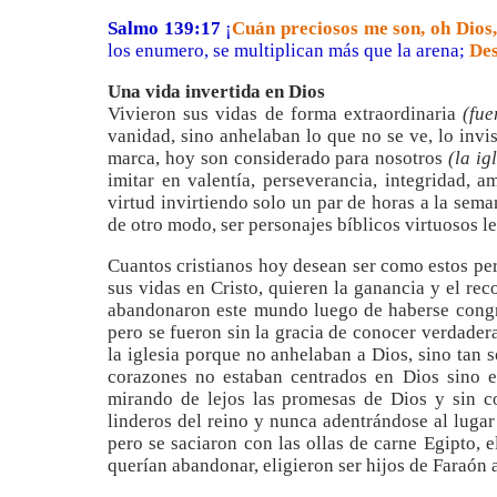
Sal
mo
139:17
¡
Cuán preciosos me son, oh Dios,
los enumero, se multiplican más que la arena;
Des
Una vida invertida en Dios
Vivieron sus vidas de forma extraordinaria
(fu
vanidad, sino anhelaban lo que no se ve, lo inv
marca, hoy son considerado para nosotros
(la ig
imitar en valentía, perseverancia, integridad, 
virtud invirtiendo solo un par de horas a la sema
de otro modo, ser personajes bíblicos virtuosos le
Cuantos cristianos hoy desean ser como estos pers
sus vidas en Cristo, quieren la ganancia y el re
abandonaron este mundo luego de haberse congre
pero se fueron sin la gracia de conocer verdadera
la iglesia porque no anhelaban a Dios, sino tan 
corazones no estaban centrados en Dios sino 
mirando de lejos las promesas de Dios y sin c
linderos del reino y nunca adentrándose al luga
pero se saciaron con las ollas de carne Egipto, e
querían abandonar, eligieron ser hijos de Faraón 