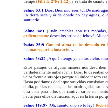
tiempo
(Fil 3:1, 2°Pe 1:12)
, y se trata de cuanto
Sal
mo
63:1
Dios, Dios mío eres tú; De madruga
En tierra seca y árida donde no hay aguas,
2
Pa
santuario.
Sal
mo
84:1
¡Cuán amables son tus moradas, 
ardientemente
desea los atrios de Jehová; Mi co
Isaías 26:9
Con mi alma te he deseado en 
mí,
madrugaré a buscarte
…
Sal
mo
73:25
¿A quién tengo yo en los cielos sino
Estos pasajes de alguna manera nos describen
verdaderamente anhelaban a Dios, lo deseaban con
valor frente a sus ojos porque su único tesoro era
Hasta podríamos decir que sus vidas consistían 
el día, por las noches, en las madrugadas, su co
otra cosa para ellos que cautive su pensamiento
había para ellos distracción aquí en la tierra por
Sal
mo
119:97
¡Oh, cuánto amo yo tu ley!
Todo el