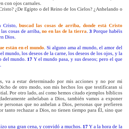
en con ojos carnales.
e Cristo? ¿De Egipto o del Reino de los Cielos? ¿Anhelando o
n Cristo,
buscad las cosas de arriba, donde está Cristo
las cosas de arriba,
no en las de la tierra
.
3
Porque habéis
en Dios.
que están en el mundo
. Si alguno ama al mundo, el amor del
l mundo, los deseos de la carne, los deseos de los ojos, y la
no del mundo.
17
Y el mundo pasa, y sus deseos; pero el que
.
s, va a estar determinado por mis acciones y no por mi
icho de otro modo, son mis hechos los que testificaran si
stial. Por otro lado, así como hemos citado ejemplos bíblicos
erdaderamente anhelaban a Dios, también vamos a exponer
e personas que no anhelan a Dios, personas que prefieren
or tanto rechazar a Dios, no tienen tiempo para Él, sino que
hizo una gran cena, y convidó a muchos.
17
Y a la hora de la