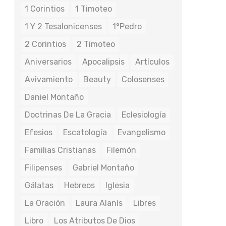
1 Corintios
1 Timoteo
1 Y 2 Tesalonicenses
1°Pedro
2 Corintios
2 Timoteo
Aniversarios
Apocalipsis
Artículos
Avivamiento
Beauty
Colosenses
Daniel Montaño
Doctrinas De La Gracia
Eclesiología
Efesios
Escatología
Evangelismo
Familias Cristianas
Filemón
Filipenses
Gabriel Montaño
Gálatas
Hebreos
Iglesia
La Oración
Laura Alanís
Libres
Libro
Los Atributos De Dios