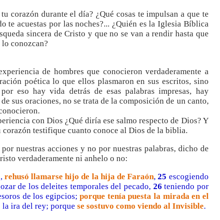
tu corazón durante el día? ¿Qué cosas te impulsan a que te
 te acuestas por las noches?... ¿Quién es la Iglesia Bíblica
squeda sincera de Cristo y que no se van a rendir hasta que
e lo conozcan?
experiencia de hombres que conocieron verdaderamente a
ración poética lo que ellos plasmaron en sus escritos, sino
y por eso hay vida detrás de esas palabras impresas, hay
de sus oraciones, no se trata de la composición de un canto,
 conocieron.
xperiencia con Dios ¿Qué diría ese salmo respecto de Dios? Y
u corazón testifique cuanto conoce al Dios de la biblia.
por nuestras acciones y no por nuestras palabras, dicho de
 Cristo verdaderamente ni anhelo o no:
e,
rehusó llamarse hijo de la hija de Faraón
,
25
escogiendo
gozar de los deleites temporales del pecado,
26
teniendo por
esoros de los egipcios;
porque tenía puesta la mirada en el
o
la ira del rey; porque
se sostuvo como viendo al Invisible
.