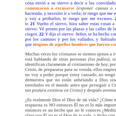
cena envió a su siervo a decir a los convidad
comenzaron a excusarse
(exponer causas o 
hacienda, y necesito ir a verla; te ruego que me 
y voy a probarlos; te ruego que me excuses.
ir.
21
Vuelto el siervo, hizo saber estas cosas a
siervo: Vé pronto por las plazas y las calles de l
ciegos.
22
Y dijo el siervo: Señor, se ha hecho c
por los caminos y por los vallados, y fuérzalo
que
ninguno de aquellos hombres que fueron co
Muchas veces los cristianos se sienten ajenos a es
está hablando de otras personas
(los judíos)
, s
identifican claramente al cristianismo de hoy, por
Cristo, de prepararse para su venida, ellos emp
no voy a poder porque estoy cansado, no tengo 
demuestra que no están anhelando a Dios sino
enredados en el mundo antes que perseguir a Cr
tan postura existiese en Cristo)
y después aventur
¿Es realmente Dios el Dios de mi vida? ¿Cómo m
respuesta es NO entonces Él no es lo más import
entonces es un hecho que no le conoces ¿Meditas
claro que Él no es el Dios de tu vida, o dicho con