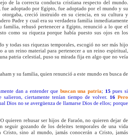
ejo de la correcta conducta cristiana respecto del mundo.
 fue adoptado por Egipto, fue adoptado por el mundo y su
e otorgaba, creció instruido en su ciencia, en su cultura y
dero Padre y cual era su verdadera familia inmediatamente
u familia, rehusó pertenecer a Egipto, renunció a lo que el
isto como su riqueza porque había puesto sus ojos en los
do y todas sus riquezas temporales, escogió no ser más hijo
o a un reino material para pertenecer a un reino espiritual,
una patria celestial, puso su mirada fija en algo que no veía
ham y su familia, quien renunció a este mundo en busca de
ramente dan a entender que
buscan una patria
;
15
pues si
 salieron, ciertamente tenían tiempo de volver.
16
Pero
ual Dios no se avergüenza de llamarse Dios de ellos; porque
NO quieren rehusar ser hijos de Faraón, no quieren dejar de
ren seguir gozando de los deleites temporales de una vida
a Cristo, sino al mundo, jamás conocerán a Cristo, jamás