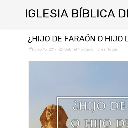
IGLESIA BÍBLICA 
¿HIJO DE FARAÓN O HIJO D
junio 18, 2017
Gabriel Montaño
,
libres
,
todas