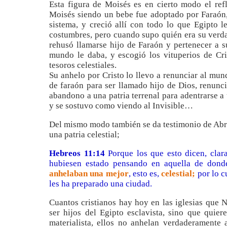
Esta figura de Moisés es en cierto modo el refl
Moisés siendo un bebe fue adoptado por Faraón,
sistema, y creció allí con todo lo que Egipto l
costumbres, pero cuando supo quién era su verda
rehusó llamarse hijo de Faraón y pertenecer a s
mundo le daba, y escogió los vituperios de Cr
tesoros celestiales.
Su anhelo por Cristo lo llevo a renunciar al mun
de faraón para ser llamado hijo de Dios, renunci
abandono a una patria terrenal para adentrarse a 
y se sostuvo como viendo al Invisible…
Del mismo modo también se da testimonio de Abra
una patria celestial;
Heb
reos
11:
1
4
Porque los que esto dicen, cla
hubiesen estado pensando en aquella de donde
anhelaban una mejor
, esto es,
celestial;
por lo c
les ha preparado una ciudad.
Cuantos cristianos hay hoy en las iglesias que 
ser hijos del Egipto esclavista, sino que quie
materialista, ellos no anhelan verdaderamente 