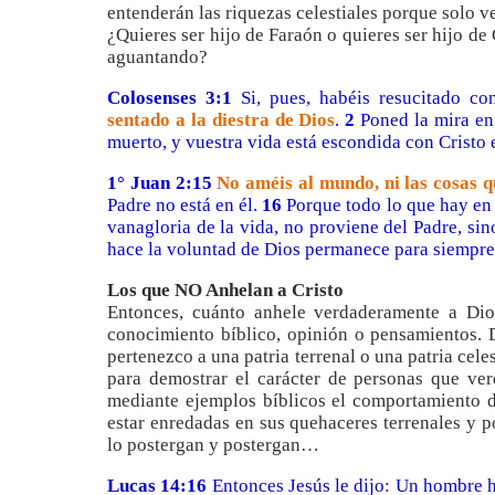
entenderán las riquezas celestiales porque solo v
¿Quieres ser hijo de Faraón o quieres ser hijo d
aguantando?
Colosenses 3:
1
Si, pues, habéis resucitado co
sentado a la diestra de Dios
.
2
Poned la mira en 
muerto, y vuestra vida está escondida con Cristo 
1° Juan 2:15
No améis al mundo, ni las cosas 
Padre no está en él.
16
Porque todo lo que hay en e
vanagloria de la vida, no proviene del Padre, si
hace la voluntad de Dios permanece para siempre
Los que NO Anhelan a Cristo
Entonces, cuánto anhele verdaderamente a Dio
conocimiento bíblico, opinión o pensamientos. D
pertenezco a una patria terrenal o una patria cele
para demostrar el carácter de personas que v
mediante ejemplos bíblicos el comportamiento d
estar enredadas en sus quehaceres terrenales y p
lo postergan y postergan…
Luc
as
14:
1
6
Entonces Jesús le dijo: Un hombre 