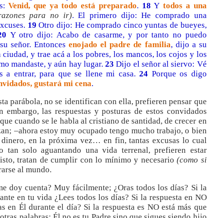
os:
Venid, que ya todo está preparado
.
18
Y
todos a una
razones para no ir)
. El primero dijo: He comprado una
excuses.
19
Otro dijo: He comprado cinco yuntas de bueyes,
20
Y otro dijo: Acabo de casarme, y por tanto no puedo
 su señor. Entonces
enojado el padre de familia
, dijo a su
a ciudad, y trae acá a los pobres, los mancos, los cojos y los
omo mandaste, y aún hay lugar.
23
Dijo el señor al siervo: Vé
s a entrar, para que se llene mi casa.
24
Porque os digo
nvidados, gustará mi cena
.
ta parábola, no se identifican con ella, prefieren pensar que
in embargo, las respuestas y posturas de estos convidados
que cuando se le habla al cristiano de santidad, de crecer en
iezan; –ahora estoy muy ocupado tengo mucho trabajo, o bien
dinero, en la próxima vez… en fin, tantas excusas lo cual
 tan solo aguantando una vida terrenal, prefieren estar
isto, tratan de cumplir con lo mínimo y necesario
(como si
arse al mundo.
e doy cuenta? Muy fácilmente; ¿Oras todos los días? Si la
ante en tu vida ¿Lees todos los días? Si la respuesta en NO
 en Él durante el día? Si la respuesta es NO está más que
 otras palabras; Él no es tu Padre sino que sigues siendo hijo