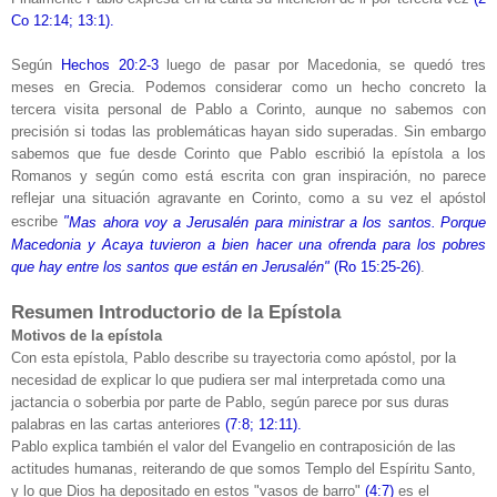
Co 12:14; 13:1).
Según
Hechos 20:2-3
luego de pasar por Macedonia, se quedó tres
meses en Grecia. Podemos considerar como un hecho concreto la
tercera visita personal de Pablo a Corinto, aunque no sabemos con
precisión si todas las problemáticas hayan sido superadas. Sin embargo
sabemos que fue desde Corinto que Pablo escribió la epístola a los
Romanos y según como está escrita con gran inspiración, no parece
reflejar una situación agravante en Corinto, como a su vez el apóstol
escribe
"
Mas ahora voy a Jerusalén para ministrar a los santos.
Porque
Macedonia y Acaya tuvieron a bien hacer una ofrenda para los pobres
que hay entre los santos que están en Jerusalén"
(Ro 15:25-26)
.
Resumen Introductorio de la Epístola
Motivos de la epístola
Con esta epístola, Pablo describe su trayectoria como apóstol, por la
necesidad de explicar lo que pudiera ser mal interpretada como una
jactancia o soberbia por parte de Pablo, según parece por sus duras
palabras en las cartas anteriores
(7:8; 12:11).
Pablo explica también el valor del Evangelio en contraposición de las
actitudes humanas, reiterando de que somos Templo del Espíritu Santo,
y lo que Dios ha depositado en estos "vasos de barro"
(4:7)
es el