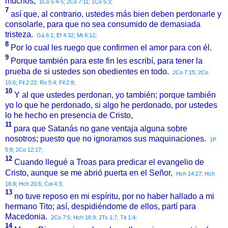
muchos;
1Co 5:4-5;
2Co 7:11;
1Co 5:3;
7
así que, al contrario, ustedes más bien deben perdonarle y
consolarle, para que no sea consumido de demasiada
tristeza.
Gá 6:1;
Ef 4:32;
Mt 6:12;
8
Por lo cual les ruego que confirmen el amor para con él.
9
Porque también para este fin les escribí, para tener la
prueba de si ustedes son obedientes en todo.
2Co 7:15;
2Co
10:6;
Fil 2:22;
Ro 5:4;
Fil 2:8;
10
Y al que ustedes perdonan, yo también; porque también
yo lo que he perdonado, si algo he perdonado, por ustedes
lo he hecho en presencia de Cristo,
11
para que Satanás no gane ventaja alguna sobre
nosotros; puesto que no ignoramos sus maquinaciones.
1P
5:8;
2Co 12:17;
12
Cuando llegué a Troas para predicar el evangelio de
Cristo, aunque se me abrió puerta en el Señor,
Hch 14:27;
Hch
16:8;
Hch 20:6;
Col 4:3;
13
no tuve reposo en mi espíritu, por no haber hallado a mi
hermano Tito; así, despidiéndome de ellos, partí para
Macedonia.
2Co 7:5;
Hch 16:9;
2Ts 1:7;
Tit 1:4;
14