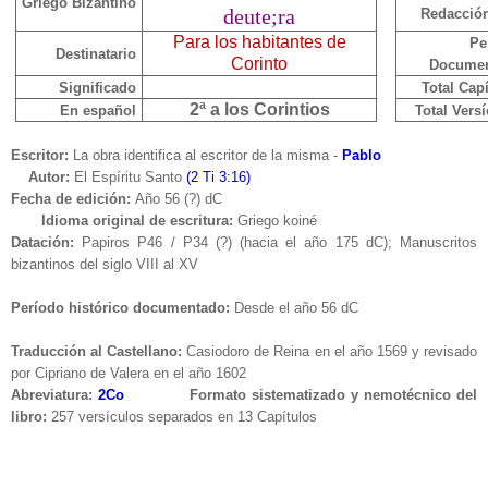
Griego Bizantino
deute;ra
Redacció
Para los habitantes de
Pe
Destinatario
Corinto
Docume
Significado
Total Cap
2ª a los Corintios
En español
Total Vers
Escritor:
La obra identifica al escritor de la misma -
Pablo
Autor:
El Espíritu Santo
(2 Ti 3:16)
Fecha de edición:
Año 56 (?) dC
Idioma original de escritura:
Griego koiné
Datación:
Papiros P46 / P34 (?) (hacia el año 175 dC); Manuscritos
bizantinos del siglo VIII al XV
Período histórico documentado:
Desde el año 56 dC
Traducción al Castellano:
Casiodoro de Reina en el año 1569 y revisado
por Cipriano de Valera en el año 1602
Abreviatura:
2Co
Formato sistematizado y nemotécnico del
libro:
257 versículos separados en 13 Capítulos