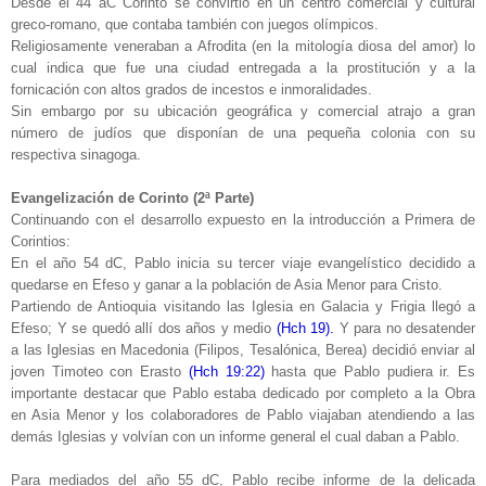
Desde el 44 aC Corinto se convirtió en un centro comercial y cultural
greco-romano, que contaba también con juegos olímpicos.
Religiosamente veneraban a Afrodita (en la mitología diosa del amor) lo
cual indica que fue una ciudad entregada a la prostitución y a la
fornicación con altos grados de incestos e inmoralidades.
Sin embargo por su ubicación geográfica y comercial atrajo a gran
número de judíos que disponían de una pequeña colonia con su
respectiva sinagoga.
Evangelización de Corinto (2ª Parte)
Continuando con el desarrollo expuesto en la introducción a Primera de
Corintios:
En el año 54 dC, Pablo inicia su tercer viaje evangelístico decidido a
quedarse en Efeso y ganar a la población de Asia Menor para Cristo.
Partiendo de Antioquia visitando las Iglesia en Galacia y Frigia llegó a
Efeso; Y se quedó allí dos años y medio
(Hch 19).
Y para no desatender
a las Iglesias en Macedonia (Filipos, Tesalónica, Berea) decidió enviar al
joven Timoteo con Erasto
(Hch 19:22)
hasta que Pablo pudiera ir. Es
importante destacar que Pablo estaba dedicado por completo a la Obra
en Asia Menor y los colaboradores de Pablo viajaban atendiendo a las
demás Iglesias y volvían con un informe general el cual daban a Pablo.
Para mediados del año 55 dC, Pablo recibe informe de la delicada