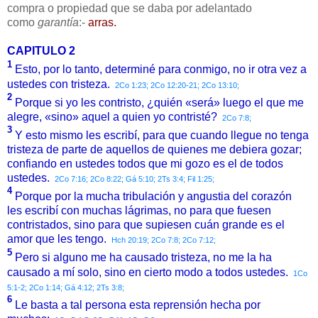
compra o propiedad que se daba por adelantado
como
garantía
:-
arras.
CAPITULO 2
1
Esto, por lo tanto, determiné para conmigo, no ir otra vez a
ustedes con tristeza.
2Co 1:23;
2Co 12:20-21;
2Co 13:10;
2
Porque si yo les contristo, ¿quién «será» luego el que me
alegre, «sino» aquel a quien yo contristé?
2Co 7:8;
3
Y esto mismo les escribí, para que cuando llegue no tenga
tristeza de parte de aquellos de quienes me debiera gozar;
confiando en ustedes todos que mi gozo es el de todos
ustedes.
2Co 7:16;
2Co 8:22;
Gá 5:10;
2Ts 3:4;
Fil 1:25;
4
Porque por la mucha tribulación y angustia del corazón
les escribí con muchas lágrimas, no para que fuesen
contristados, sino para que supiesen cuán grande es el
amor que les tengo.
Hch 20:19;
2Co 7:8;
2Co 7:12;
5
Pero si alguno me ha causado tristeza, no me la ha
causado a mí solo, sino en cierto modo a todos ustedes.
1Co
5:1-2;
2Co 1:14;
Gá 4:12;
2Ts 3:8;
6
Le basta a tal persona esta reprensión hecha por