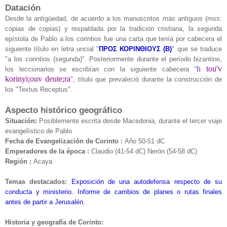
Datación
Desde la antigüedad, de acuerdo a los manuscritos más antiguos (mss:
copias de copias) y respaldada por la tradición cristiana, la segunda
epístola de Pablo a los corintios fue una carta que tenía por cabecera el
siguiente título en letra uncial "
ΠΡΟΣ ΚΟΡΙΝΘΙΟΥΣ (B)
" que se traduce
"a los corintios (segunda)". Posteriormente durante el período bizantino,
h
tou'v
los leccionarios se escribían con la siguiente cabecera "
korinyi;ouv deute;ra
", título que prevaleció durante la construcción de
los "Textus Receptus".
Aspecto histórico geográfico
Situación:
Posiblemente escrita desde Macedonia, durante el tercer viaje
evangelístico de Pablo
Fecha de Evangelización de Corinto :
Año 50-51 dC
Emperadores de la época :
Claudio (41-54 dC) Nerón (54-58 dC)
Región :
Acaya
Temas destacados:
Exposición de una autodefensa respecto de su
conducta y ministerio. Informe de cambios de planes o rutas finales
antes de partir a Jerusalén.
Historia y geografía de Corinto: