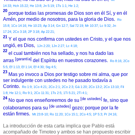
14:33;
Hch 15:22;
He 13:8;
Jn 5:19;
1Ts 1:1;
He 1:2;
20
porque todas las promesas de Dios son en él Sí, y en él
Amén, por medio de nosotros, para la gloria de Dios.
Ro
15:8;
1Co 14:16;
He 10:23;
Ap 3:14;
Gn 12:7;
Sal 72:19;
Mr 10:37;
Lc 9:32;
Jn
17:24;
2Co 3:18;
2P 3:18;
Ap 22:21;
21
Y el que nos confirma con ustedes en Cristo, y el que nos
ungió, es Dios,
1Jn 2:20;
1Jn 2:27;
Lc 4:18;
22
el cual también nos ha sellado, y nos ha dado las
[garantía]
arras
del Espíritu en nuestros corazones.
Ro 8:16;
2Co
5:5;
Ef 1:13;
Ef 1:14;
Ef 4:30;
Stg 4:5;
23
Mas yo invoco a Dios por testigo sobre mi alma, que por
ser indulgente con ustedes no he pasado todavía a
Corinto.
Ro 1:9;
1Co 4:21;
2Co 2:1;
2Co 2:3;
Gá 1:20;
2Co 13:2;
2Co 13:10;
Fil
1:8;
He 12:1;
Ro 9:1;
2Co 11:31;
1Ts 2:5;
1Ti 5:21;
2Ti 4:1;
24
[de ustedes]
No que nos enseñoreemos de su
fe, sino que
[de ustedes]
colaboramos para su
gozo; porque por la fe
están firmes.
Mt 23:8-10;
Ro 11:20;
1Co 15:1;
2Co 4:5;
1P 5:3;
Pr 24:16;
La introducción de esta carta implica que Pablo está
acompañado de Timoteo y ambos se han propuesto escribir