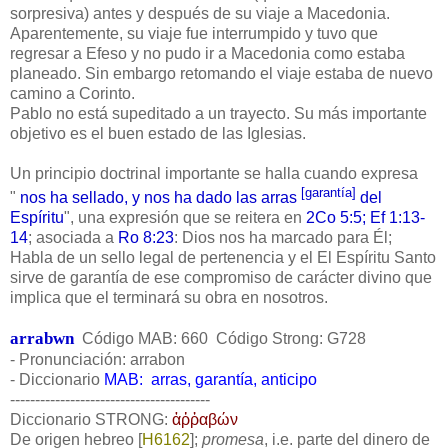
sorpresiva) antes y después de su viaje a Macedonia.
Aparentemente, su viaje fue interrumpido y tuvo que
regresar a Efeso y no pudo ir a Macedonia como estaba
planeado. Sin embargo retomando el viaje estaba de nuevo
camino a Corinto.
Pablo no está supeditado a un trayecto. Su más importante
objetivo es el buen estado de las Iglesias.
Un principio doctrinal importante se halla cuando expresa
[garantía]
"
nos ha sellado, y nos ha dado las arras
del
Espíritu
", una expresión que se reitera en
2Co 5:5; Ef 1:13-
14
; asociada a
Ro 8:23
: Dios nos ha marcado para Él;
Habla de un sello legal de pertenencia y el El Espíritu Santo
sirve de garantía de ese compromiso de carácter divino que
implica que el terminará su obra en nosotros.
arrabwn
Código MAB: 660
Código Strong: G728
- Pronunciación: arrabon
- Diccionario
MAB: arras, garantía, anticipo
----------------------------------------
Diccionario STRONG:
ἀῤῥαβών
De origen hebreo [
H6162
];
promesa
, i.e. parte del dinero de