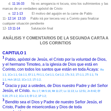
d.
11:16-33
No es arrogancia ni locura, sino los sufrimientos y las
marcas de un verdadero apóstol de Cristo
e.
12:1-13
El motivo del aguijón en la carne de Pablo
11-
12:14 13:10
Pablo irá por tercera vez a Corinto para finalizar
cualquier situación pendiente
12-
13:11-14
Salutación final
ANÁLISIS Y COMENTARIOS DE LA SEGUNDA CARTA A
LOS CORINTIOS
CAPITULO 1
1
Pablo, apóstol de Jesús, el Cristo por la voluntad de Dios,
y el hermano Timoteo, a la iglesia de Dios que está en
Corinto, con todos los santos que están en toda Acaya:
Ro
1:1;
1Co 1:1;
Gá 1:1;
Ef 1:1;
Fil 1:1;
Col 1:1;
Col 1:2;
1Ts 3:2;
1Ti 1:1;
2Ti 1:1;
Tit
1:1;
Hch 18:12;
1Co 1:2;
1Ti 1:2;
2
Gracia y paz a ustedes, de Dios nuestro Padre y del Señor
Jesús, el Cristo.
Ro 1:7;
Mt 5:16;
Mt 11:27;
Lc 11:13;
Lc 12:51;
Jn 8:42;
Ef
5:20;
2Ti 1:2;
1Co 1:3;
Ef 1:2;
1P 1:2;
3
Bendito sea el Dios y Padre de nuestro Señor Jesús, el
Cristo, Padre de misericordias y Dios de toda