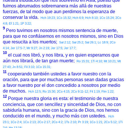
nuestra tribulación que nos sobrevino en Asia; puesto que
fuimos abrumados sobremanera más allá de nuestras
fuerzas, de tal modo que aun perdimos la esperanza de
conservar la vida.
Hch 19:23;
1Co 15:32;
Hch 6:9;
Hch 8:10;
1Co 15:24;
2Co
4:8;
Ef 1:21;
1P 3:22;
9
Pero tuvimos en nosotros mismos sentencia de muerte,
para que no confiásemos en nosotros mismos, sino en Dios
que resucita a los muertos;
Sal 2:12;
Sal 25:2;
Sal 26:1;
Lc 18:9;
2Co
4:14;
Jer 17:5-7;
Mr 9:27;
Jn 2:19;
Jer 17:5;
Jer 17:7;
10
el cual nos libró, y nos libra, y en quien esperamos que
aún nos librará, de tan gran muerte;
Ro 15:31;
1Ti 4:10;
Mt 10:21;
Mt
27:43;
Jn 8:51;
Fil 3:10;
1Co 15:31;
11
cooperando también ustedes a favor nuestro con la
oración, para que por muchas personas sean dadas gracias
a favor nuestro por el don concedido a nosotros por medio
de muchos.
Hch 12:5;
Ro 15:30;
2Co 4:15;
2Co 9:11-12;
Fil 1:19;
Flm 1:22;
12
Porque nuestra gloria es esta: el testimonio de nuestra
conciencia, que con sencillez y sinceridad de Dios, no con
sabiduría humana, sino con la gracia de Dios, nos hemos
conducido en el mundo, y mucho más con ustedes.
Hch
23:1;
1Co 2:4;
1Co 2:13;
2Co 2:17;
2Co 4:2;
1Ts 2:10;
Pr 3:19;
1Co 1:21;
2Co 5:12;
1Ti
2:6;
He 13:18;