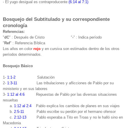
- El yugo desigual es contraproducente
(6:14 al 7:1)
Bosquejo del Subtitulado y su correspondiente
cronología
Referencias:
"
dC
" : Después de Cristo "
-
" : Indica período
"
Ref
" : Referencia Bíblica
Los años en color
rojo
y en cursiva son estimados dentro de los otros
períodos determinados.
Bosquejo Básico
1-
1:1-2
Salutación
2-
1:3-11
Las tribulaciones y aflicciones de Pablo por su
ministerio y en sus labores
3-
1:12 al 4:6
Repuestas de Pablo por las diversas situaciones
resueltas
a.
1:12 al 2:4
Pablo explica los cambios de planes en sus viajes
b.
2:5-11
Pablo escribe su perdón por el hermano ofensor
c.
2:12-13
Pablo esperaba a Tito en Troas y no le halló sino en
Macedonia