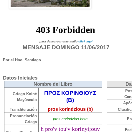
para descargar este audio
click aquí
MENSAJE DOMINGO 11/06/2017
Por el Hno. Santiago
Datos
Iniciales
Nombre del Libro
Da
Pos
ΠΡΟΣ ΚΟΡΙΝΘΙΟΥΣ
Griego Koiné
Can
(B)
Mayúsculo
Apó
pros korindzious (b)
Transliteración
Clasifi
Pronunciación
pros corindzius beta
Es
Griega
h pro'v tou'v korinyi;ouv
Fec