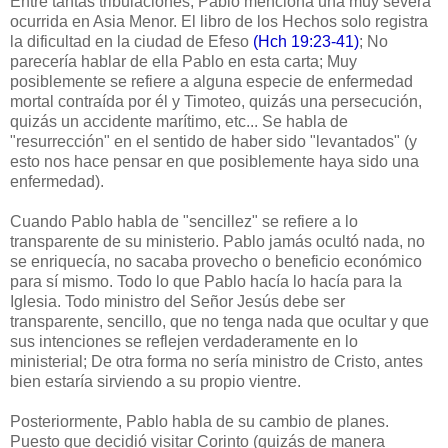
Entre tantas tribulaciones, Pablo menciona una muy severa
ocurrida en Asia Menor. El libro de los Hechos solo registra
la dificultad en la ciudad de Efeso
(Hch 19:23-41)
; No
parecería hablar de ella Pablo en esta carta; Muy
posiblemente se refiere a alguna especie de enfermedad
mortal contraída por él y Timoteo, quizás una persecución,
quizás un accidente marítimo, etc... Se habla de
"resurrección" en el sentido de haber sido "levantados" (y
esto nos hace pensar en que posiblemente haya sido una
enfermedad).
Cuando Pablo habla de "sencillez" se refiere a lo
transparente de su ministerio. Pablo jamás ocultó nada, no
se enriquecía, no sacaba provecho o beneficio económico
para sí mismo. Todo lo que Pablo hacía lo hacía para la
Iglesia. Todo ministro del Señor Jesús debe ser
transparente, sencillo, que no tenga nada que ocultar y que
sus intenciones se reflejen verdaderamente en lo
ministerial; De otra forma no sería ministro de Cristo, antes
bien estaría sirviendo a su propio vientre.
Posteriormente, Pablo habla de su cambio de planes.
Puesto que decidió visitar Corinto (quizás de manera