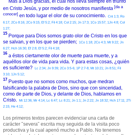
Mas a Dios gracias, el cual nos lleva siempre en triunfo
[da a
en Cristo Jesús, y por medio de nosotros manifiesta
conocer]
en todo lugar el olor de su conocimiento.
Cnt 1:3;
Ro
6:17;
2Co 8:16;
2Co 9:15;
Ef 5:2;
Fil 4:18;
Col 2:15;
Jn 17:3;
1Co 15:57;
1Jn 4:8;
Col
1:27;
15
Porque para Dios somos grato olor de Cristo en los que
se salvan, y en los que se pierden;
1Co 1:18;
2Co 4:3;
Mt 9:22;
Jn
6:27;
Hch 16:30;
Ef 2:8;
Ef 5:2;
Fil 4:18;
16
a éstos ciertamente olor de muerte para muerte, y a
aquéllos olor de vida para vida. Y para estas cosas, ¿quién
es suficiente?
Lc 2:34;
Jn 9:39;
2Co 3:5-6;
1P 2:7-8;
Mt 10:21;
Jn 8:51;
Fil
3:10;
1Jn 5:12;
17
Puesto que no somos como muchos, que medran
falsificando la palabra de Dios, sino que con sinceridad,
como de parte de Dios, y delante de Dios, hablamos en
Cristo.
Mt 12:36;
Mr 4:14;
Lc 6:47;
Lc 8:21;
Jn 1:1;
Jn 2:22;
Jn 18:32;
Hch 17:11;
2Ti
2:15;
He 4:12;
Los primeros textos parecen evidenciar una carta de
carácter "severa" escrita muy seguida de la visita poco
productiva y la cual apenó mucho a Pablo. No tenemos