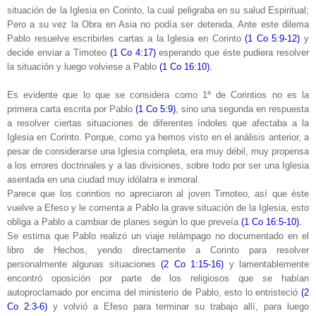
situación de la Iglesia en Corinto, la cual peligraba en su salud Espiritual;
Pero a su vez la Obra en Asia no podía ser detenida. Ante este dilema
Pablo resuelve escribirles cartas a la Iglesia en Corinto
(1 Co 5:9-12)
y
decide enviar a Timoteo
(1 Co 4:17)
esperando que éste pudiera resolver
la situación y luego volviese a Pablo
(1 Co 16:10).
Es evidente que lo que se considera como 1ª de Corintios no es la
primera carta escrita por Pablo
(1 Co 5:9)
, sino una segunda en respuesta
a resolver ciertas situaciones de diferentes índoles que afectaba a la
Iglesia en Corinto. Porque, como ya hemos visto en el análisis anterior, a
pesar de considerarse una Iglesia completa, era muy débil, muy propensa
a los errores doctrinales y a las divisiones, sobre todo por ser una Iglesia
asentada en una ciudad muy idólatra e inmoral.
Parece que los corintios no apreciaron al joven Timoteo, así que éste
vuelve a Efeso y le comenta a Pablo la grave situación de la Iglesia, esto
obliga a Pablo a cambiar de planes según lo que preveía
(1 Co 16:5-10).
Se estima que Pablo realizó un viaje relámpago no documentado en el
libro de Hechos, yendo directamente a Corinto para resolver
personalmente algunas situaciones
(2 Co 1:15-16)
y lamentablemente
encontró oposición por parte de los religiosos que se habían
autoproclamado por encima del ministerio de Pablo, esto lo entristeció
(2
Co 2:3-6)
y volvió a Efeso para terminar su trabajo allí, para luego