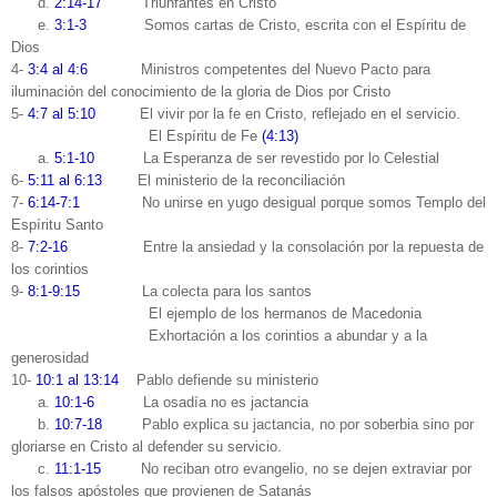
d.
2:14-17
Triunfantes en Cristo
e.
3:1-3
Somos cartas de Cristo, escrita con el Espíritu de
Dios
4-
3:4 al 4:6
Ministros competentes del Nuevo Pacto para
iluminación del conocimiento de la gloria de Dios por Cristo
5-
4:7 al 5:10
El vivir por la fe en Cristo, reflejado en el servicio.
El Espíritu de Fe
(4:13)
a.
5:1-10
La Esperanza de ser revestido por lo Celestial
6-
5:11 al 6:13
El ministerio de la reconciliación
7-
6:14-7:1
No unirse en yugo desigual porque somos Templo del
Espíritu Santo
8-
7:2-16
Entre la ansiedad y la consolación por la repuesta de
los corintios
9-
8:1-9:15
La colecta para los santos
El ejemplo de los hermanos de Macedonia
Exhortación a los corintios a abundar y a la
generosidad
10-
10:1 al 13:14
Pablo defiende su ministerio
a.
10:1-6
La osadía no es jactancia
b.
10:7-18
Pablo explica su jactancia, no por soberbia sino por
gloriarse en Cristo al defender su servicio.
c.
11:1-15
No reciban otro evangelio, no se dejen extraviar por
los falsos apóstoles que provienen de Satanás