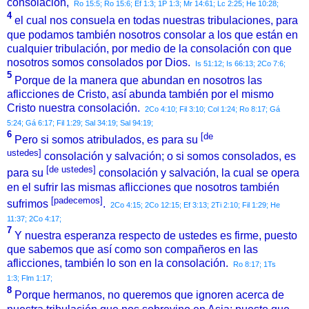
consolación,
Ro 15:5;
Ro 15:6;
Ef 1:3;
1P 1:3;
Mr 14:61;
Lc 2:25;
He 10:28;
4
el cual nos consuela en todas nuestras tribulaciones, para
que podamos también nosotros consolar a los que están en
cualquier tribulación, por medio de la consolación con que
nosotros somos consolados por Dios.
Is 51:12;
Is 66:13;
2Co 7:6;
5
Porque de la manera que abundan en nosotros las
aflicciones de Cristo, así abunda también por el mismo
Cristo nuestra consolación.
2Co 4:10;
Fil 3:10;
Col 1:24;
Ro 8:17;
Gá
5:24;
Gá 6:17;
Fil 1:29;
Sal 34:19;
Sal 94:19;
6
[de
Pero si somos atribulados, es para su
ustedes]
consolación y salvación; o si somos consolados, es
[de ustedes]
para su
consolación y salvación, la cual se opera
en el sufrir las mismas aflicciones que nosotros también
[padecemos]
sufrimos
.
2Co 4:15;
2Co 12:15;
Ef 3:13;
2Ti 2:10;
Fil 1:29;
He
11:37;
2Co 4:17;
7
Y nuestra esperanza respecto de ustedes es firme, puesto
que sabemos que así como son compañeros en las
aflicciones, también lo son en la consolación.
Ro 8:17;
1Ts
1:3;
Flm 1:17;
8
Porque hermanos, no queremos que ignoren acerca de