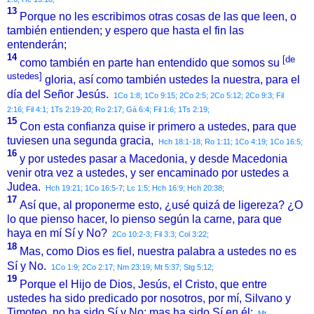
13
Porque no les escribimos otras cosas de las que leen, o
también entienden; y espero que hasta el fin las
entenderán;
14
[de
como también en parte han entendido que somos su
ustedes]
gloria, así como también ustedes la nuestra, para el
día del Señor Jesús.
1Co 1:8;
1Co 9:15;
2Co 2:5;
2Co 5:12;
2Co 9:3;
Fil
2:16;
Fil 4:1;
1Ts 2:19-20;
Ro 2:17;
Gá 6:4;
Fil 1:6;
1Ts 2:19;
15
Con esta confianza quise ir primero a ustedes, para que
tuviesen una segunda gracia,
Hch 18:1-18;
Ro 1:11;
1Co 4:19;
1Co 16:5;
16
y por ustedes pasar a Macedonia, y desde Macedonia
venir otra vez a ustedes, y ser encaminado por ustedes a
Judea.
Hch 19:21;
1Co 16:5-7;
Lc 1:5;
Hch 16:9;
Hch 20:38;
17
Así que, al proponerme esto, ¿usé quizá de ligereza? ¿O
lo que pienso hacer, lo pienso según la carne, para que
haya en mí Sí y No?
2Co 10:2-3;
Fil 3:3;
Col 3:22;
18
Mas, como Dios es fiel, nuestra palabra a ustedes no es
Sí y No.
1Co 1:9;
2Co 2:17;
Nm 23:19;
Mt 5:37;
Stg 5:12;
19
Porque el Hijo de Dios, Jesús, el Cristo, que entre
ustedes ha sido predicado por nosotros, por mí, Silvano y
Timoteo, no ha sido Sí y No; mas ha sido Sí en él;
Mt