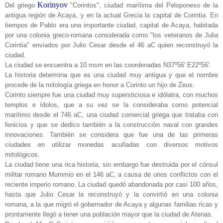
Korinyov
Del griego
"Corintos", ciudad marítima del Peloponeso de la
antigua región de Acaya, y en la actual Grecia la capital de Corintia. En
tiempos de Pablo era una importante ciudad, capital de Acaya, habitada
por una colonia greco-romana considerada como "los veteranos de Julia
Corintia" enviados por Julio Cesar desde el 46 aC quien reconstruyó la
ciudad.
La ciudad se encuentra a 10 msm en las coordenadas N37º56' E22º56'.
La historia determina que es una ciudad muy antigua y que el nombre
procede de la mitología griega en honor a Corinto un hijo de Zeus.
Corinto siempre fue una ciudad muy supersticiosa e idólatra, con muchos
templos e ídolos, que a su vez se la consideraba como potencial
marítimo desde el 746 aC, una ciudad comercial griega que trataba con
fenicios y que se dedico también a la construcción naval con grandes
innovaciones. También se considera que fue una de las primeras
ciudades en utilizar monedas acuñadas con diversos motivos
mitológicos.
La ciudad tiene una rica historia, sin embargo fue destruida por el cónsul
militar romano Mummio en el 146 aC, a causa de unos conflictos con el
reciente imperio romano. La ciudad quedó abandonada por casi 100 años,
hasta que Julio Cesar la reconstruyó y la convirtió en una colonia
romana, a la que migró el gobernador de Acaya y algunas familias ricas y
prontamente llegó a tener una población mayor que la ciudad de Atenas.