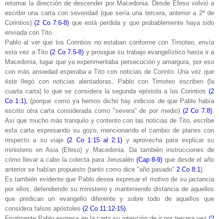
retomar la dirección de descender por Macedonia. Desde Efeso volvió a
escribir una carta con severidad (que sería una tercera, anterior a 2ª de
Corintios)
(2 Co 7:6-8)
que está perdida y que probablemente haya sido
enviada con Tito.
Pablo al ver que los Corintios no estaban conforme con Timoteo, envía
esta vez a Tito
(2 Co 7:5-8)
y prosigue su trabajo evangelístico hasta ir a
Macedonia, lugar que ya experimentaba persecución y amargura, por eso
con más ansiedad esperaba a Tito con noticias de Corinto. Una vez que
éste llegó con noticias alentadoras, Pablo con Timoteo escriben (la
cuarta carta) lo que se considera la segunda epístola a los Corintios
(2
Co 1:1),
(porque como ya hemos dicho hay indicios de que Pablo había
escrito otra carta considerada como "severa" de por medio)
(2 Co 7:8)
.
Así que mucho más tranquilo y contento con las noticias de Tito, escribe
esta carta expresando su gozo, mencionando el cambio de planes con
respecto a su viaje
(2 Co 1:15 al 2:1)
y aprovecha para explicar su
ministerio en Asia (Efeso) y Macedonia. Da también instrucciones de
cómo llevar a cabo la colecta para Jerusalén
(Cap 8-9)
que desde el año
anterior se habían propuesto (tanto como dice "año pasado"
2 Co 8:1
).
Es también evidente que Pablo desea expresar el motivo de su jactancia
por ellos, defendiendo su ministerio y manteniendo distancia de aquellos
que predican un evangelio diferente y sobre todo de aquellos que
considera falsos apóstoles
(2 Co 11:12-15)
.
Finalmente Pablo expresa en la carta su intención de ir por tercera vez
(2