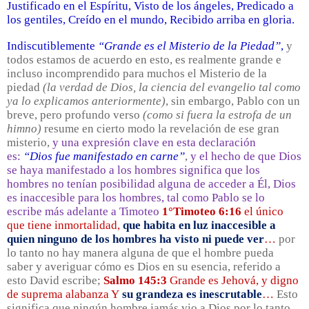
Justificado en el Espíritu, Visto de los ángeles, Predicado a
los gentiles, Creído en el mundo, Recibido arriba en gloria.
Indiscutiblemente
“Grande es el Misterio de la Piedad”
,
y
todos estamos de acuerdo en esto, es realmente grande e
incluso incomprendido para muchos el Misterio de la
piedad
(la verdad de Dios, la ciencia del evangelio tal como
ya lo explicamos anteriormente)
, sin embargo, Pablo con un
breve, pero profundo verso
(como si fuera la estrofa de un
himno)
resume en cierto modo la revelación de ese gran
misterio,
y una expresión clave en esta declaración
es:
“Dios fue manifestado en carne”
,
y el hecho de que Dios
se haya manifestado a los hombres significa que los
hombres no tenían posibilidad alguna de acceder a Él, Dios
es inaccesible para los hombres, tal como Pablo se lo
escribe más adelante a Timoteo
1°Timoteo 6:16
el único
que tiene inmortalidad,
que habita en luz inaccesible a
quien ninguno de los hombres ha visto ni puede ver
…
por
lo tanto no hay manera alguna de que el hombre pueda
saber y averiguar cómo es Dios en su esencia, referido a
esto David escribe;
Salmo 145:3
Grande es Jehová, y digno
de suprema alabanza Y
su grandeza es inescrutable
…
Esto
significa que ningún hombre jamás vio a Dios por lo tanto