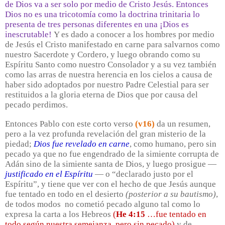
de Dios va a ser solo por medio de Cristo Jesús. Entonces
Dios no es una tricotomía como la doctrina trinitaria lo
presenta de tres personas diferentes en una ¡Dios es
inescrutable!
Y es dado a conocer a los hombres por medio
de Jesús el Cristo manifestado en carne para salvarnos como
nuestro Sacerdote y Cordero, y luego obrando como su
Espíritu Santo como nuestro Consolador y a su vez también
como las arras de nuestra herencia en los cielos a causa de
haber sido adoptados por nuestro Padre Celestial para ser
restituidos a la gloria eterna de Dios que por causa del
pecado perdimos.
Entonces Pablo con este corto verso
(v16)
da un resumen,
pero a la vez profunda revelación del gran misterio de la
piedad;
Dios fue revelado en carne
, como humano, pero sin
pecado ya que no fue engendrado de la simiente corrupta de
Adán sino de la simiente santa de Dios, y luego prosigue —
justificado en el Espíritu
— o “declarado justo por el
Espíritu”, y tiene que ver con el hecho de que Jesús aunque
fue tentado en todo en el desierto
(posterior a su bautismo)
,
de todos modos
no cometió pecado alguno tal como lo
expresa la carta a los Hebreos
(
He 4:15
…fue tentado en
todo según nuestra semejanza, pero sin pecado)
y de