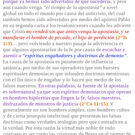
porque ya hemos sido advertidos de que sucedería
, y peor
aun cuando venga
“el tiempo de la apostasía”
a nivel
global en todo el mundo por causa del anticristo, del cual
también hemos sido advertidos por medio del apóstol Pablo
en su segunda carta a los tesalonicenses cuando les advierte
que Cristo
no vendrá sin que antes venga la apostasía, y se
manifieste el hombre de pecado, el hijo de perdición
(2°Ts
2:3)
… pero volviendo a nuestro pasaje la advertencia es
que algunos apostatarían de la fe por causa de
escuchar y
asentir a
“espíritus engañadores y doctrinas de demonio”
.
La causa de la apostasía es puramente de influencia
satánica, por medio de sus operadores que son huestes
espirituales demoníacas que infunden doctrinas mentirosas
con el fin único de engañar y lo hacen por medio de los
falsos maestros.
En otras palabras, la fuente de la apostasía
es sobrenatural ya que son espíritus demoniacos que operan
en hombres hipócritas que fingen la fe, falsos maestros,
disfrazados de ministros de justicia
(2°Co 11:15)
. Y
generalmente no son hombres simples, sino hombres cultos
y de cierta jerarquía intelectual que presentan las falsas
doctrinas como verdades teologías pero que contradicen a
la verdad. Por esta razón la virtud más noble de todo
cristiano es ser como los cristianos de Berea en el tiempo de