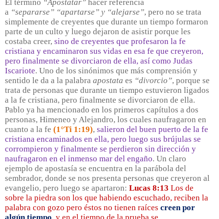
El término
“Apostatar”
hacer referencia
a
“separarse”
“apartarse” y “alejarse”
, pero no se trata
simplemente de creyentes que durante un tiempo formaron
parte de un culto y luego dejaron de asistir porque les
costaba creer,
sino de creyentes que profesaron la fe
cristiana y encaminaron sus vidas en esa fe que creyeron,
pero finalmente se divorciaron de ella, así como Judas
Iscariote
. Uno de los sinónimos que más comprensión y
sentido le da a la palabra
apostata
es
“divorcio”
, porque se
trata de personas que durante un tiempo estuvieron ligados
a la fe cristiana, pero finalmente se divorciaron de ella.
Pablo ya ha mencionado en los primeros capítulos a dos
personas, Himeneo y Alejandro, los cuales naufragaron en
cuanto a la fe
(1°Ti 1:19)
,
salieron del buen puerto de la fe
cristiana encaminados en ella, pero luego sus brújulas se
corrompieron y finalmente se perdieron sin dirección y
naufragaron en el inmenso mar del engaño
. Un claro
ejemplo de apostasía se encuentra en la parábola del
sembrador, donde se nos presenta personas que creyeron al
evangelio, pero luego se apartaron:
Lucas 8:13
Los de
sobre la piedra son los que habiendo escuchado, reciben la
palabra con gozo pero éstos no tienen raíces
creen por
algún tiempo
, y en el tiempo de la prueba se