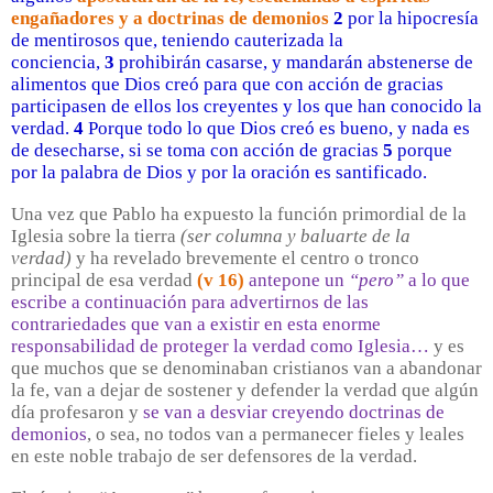
engañadores y a doctrinas de demonios
2
por la hipocresía
de mentirosos que, teniendo cauterizada la
conciencia,
3
prohibirán casarse, y mandarán abstenerse de
alimentos que Dios creó para que con acción de gracias
participasen de ellos los creyentes y los que han conocido la
verdad.
4
Porque todo lo que Dios creó es bueno, y nada es
de desecharse, si se toma con acción de gracias
5
porque
por la palabra de Dios y por la oración es santificado.
Una vez que Pablo ha expuesto la función primordial de la
Iglesia sobre la tierra
(ser columna y baluarte de la
verdad)
y ha revelado brevemente el centro o tronco
principal de esa verdad
(v 16)
antepone un
“pero”
a lo que
escribe a continuación para advertirnos de las
contrariedades que van a existir en esta enorme
responsabilidad de proteger la verdad como Iglesia…
y es
que muchos que se denominaban cristianos van a abandonar
la fe, van a dejar de sostener y defender la verdad que algún
día profesaron y
se van a desviar creyendo doctrinas de
demonios
, o sea, no todos van a permanecer fieles y leales
en este noble trabajo de ser defensores de la verdad.