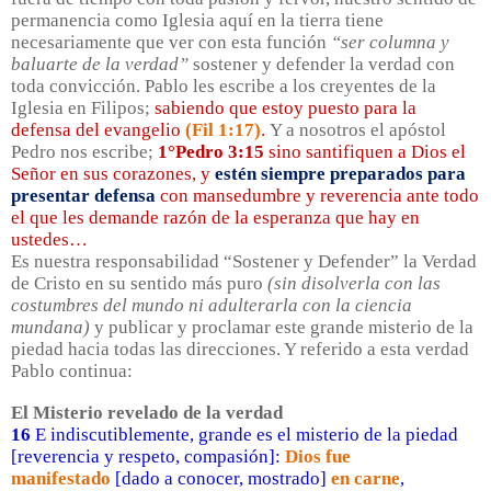
permanencia como Iglesia aquí en la tierra tiene
necesariamente que ver con esta función
“ser columna y
baluarte de la verdad”
sostener y defender la verdad con
toda convicción. Pablo les escribe a los creyentes de la
Iglesia en Filipos;
sabiendo que estoy puesto para la
defensa del evangelio
(Fil 1:17)
.
Y a nosotros el apóstol
Pedro nos escribe;
1°Pedro 3:15
sino santifiquen a Dios el
Señor en sus corazones, y
estén siempre preparados para
presentar defensa
con mansedumbre y reverencia ante todo
el que les demande razón de la esperanza que hay en
ustedes…
Es nuestra responsabilidad “Sostener y Defender” la Verdad
de Cristo en su sentido más puro
(sin disolverla con las
costumbres del mundo ni adulterarla con la ciencia
mundana)
y publicar y proclamar este grande misterio de la
piedad hacia todas las direcciones. Y referido a esta verdad
Pablo continua:
El Misterio revelado de la verdad
16
E indiscutiblemente, grande es el misterio de la piedad
[reverencia y respeto, compasión]:
Dios fue
manifestado
[dado a conocer, mostrado]
en carne
,