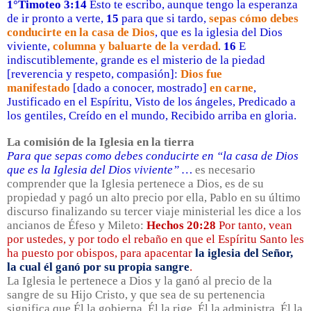
1°Timoteo 3:14
Esto te escribo, aunque tengo la esperanza
de ir pronto a verte,
15
para que si tardo,
sepas cómo debes
conducirte en la casa de Dios
, que es la iglesia del Dios
viviente,
columna y baluarte de la verdad
.
16
E
indiscutiblemente, grande es el misterio de la piedad
[reverencia y respeto, compasión]:
Dios fue
manifestado
[dado a conocer, mostrado]
en carne
,
Justificado en el Espíritu, Visto de los ángeles, Predicado a
los gentiles, Creído en el mundo, Recibido arriba en gloria.
La comisión de la Iglesia en la tierra
Para que sepas como debes conducirte en “la casa de Dios
que es la Iglesia del Dios viviente” …
es necesario
comprender que la Iglesia pertenece a Dios, es de su
propiedad y pagó un alto precio por ella, Pablo en su último
discurso finalizando su tercer viaje ministerial les dice a los
ancianos de Éfeso y Mileto:
Hechos 20:28
Por tanto, vean
por ustedes, y por todo el rebaño en que el Espíritu Santo les
ha puesto por obispos, para apacentar
la iglesia del Señor,
la cual él ganó por su propia sangre
.
La Iglesia le pertenece a Dios y la ganó al precio de la
sangre de su Hijo Cristo, y que sea de su pertenencia
significa que Él la gobierna, Él la rige, Él la administra, Él la