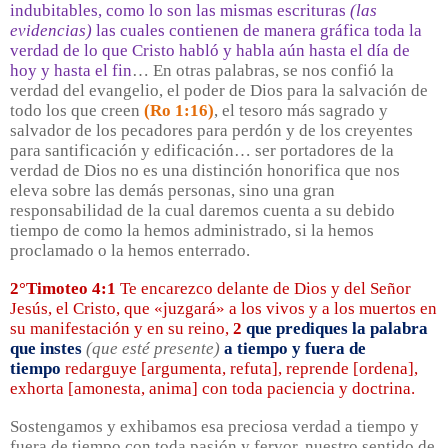
indubitables, como lo son las mismas escrituras
(las
evidencias)
las cuales contienen de manera gráfica toda la
verdad de lo que Cristo habló y habla aún hasta el día de
hoy y hasta el fin
… En otras palabras, se nos confió la
verdad del evangelio, el poder de Dios para la salvación de
todo los que creen
(Ro 1:16)
, el tesoro más sagrado y
salvador de los pecadores para perdón y de los creyentes
para santificación y edificación… ser portadores de la
verdad de Dios no es una distinción honorifica que nos
eleva sobre las demás personas, sino una gran
responsabilidad de la cual daremos cuenta a su debido
tiempo de como la hemos administrado, si la hemos
proclamado o la hemos enterrado.
2°Timoteo 4:1
Te encarezco delante de Dios y del Señor
Jesús, el Cristo, que «juzgará» a los vivos y a los muertos en
su manifestación y en su reino,
2
que prediques la palabra
que instes
(que esté presente)
a tiempo y fuera de
tiempo
redarguye [argumenta, refuta], reprende [ordena],
exhorta [amonesta, anima] con toda paciencia y doctrina.
Sostengamos y exhibamos esa preciosa verdad a tiempo y
fuera de tiempo con toda pasión y fervor, nuestro sentido de