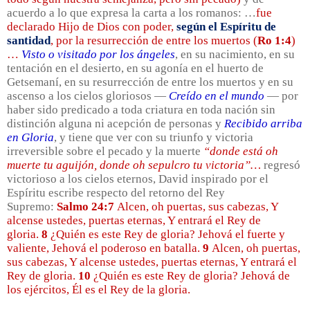
acuerdo a lo que expresa la carta a los romanos: …
fue
declarado Hijo de Dios con poder,
según el Espíritu de
santidad
, por la resurrección de entre los muertos (
Ro 1:4
)
…
Visto o visitado por los ángeles
, en su nacimiento, en su
tentación en el desierto, en su agonía en el huerto de
Getsemaní, en su resurrección de entre los muertos y en su
ascenso a los cielos gloriosos —
Creído en el mundo
— por
haber sido predicado a toda criatura en toda nación sin
distinción alguna ni acepción de personas y
Recibido arriba
en Gloria
, y tiene que ver con su triunfo y victoria
irreversible sobre el pecado y la muerte
“donde está oh
muerte tu aguijón, donde oh sepulcro tu victoria”…
regresó
victorioso a los cielos eternos, David inspirado por el
Espíritu escribe respecto del retorno del Rey
Supremo:
Salmo 24:7
Alcen, oh puertas, sus cabezas, Y
alcense ustedes, puertas eternas, Y entrará el Rey de
gloria.
8
¿Quién es este Rey de gloria? Jehová el fuerte y
valiente, Jehová el poderoso en batalla.
9
Alcen, oh puertas,
sus cabezas, Y alcense ustedes, puertas eternas, Y entrará el
Rey de gloria.
10
¿Quién es este Rey de gloria? Jehová de
los ejércitos, Él es el Rey de la gloria.