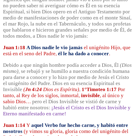
no pueden saber ni averiguar cómo es Él en su esencia
Espiritual, si bien Dios opero en el Antiguo Testamento por
medio de manifestaciones de poder como en el monte Sinaí,
el mar Rojo, la nube en el Tabernáculo, y todos sus profetas
que hablaron e hicieron grandes señales por medio de Él, de
todos modos, a Dios nadie le vio jamás:
Juan 1:18
A Dios nadie le vio jamás
el unigénito Hijo, que
está en el seno del Padre,
él le ha dado a conocer
.
Debido a que ningún hombre podía acceder a Dios, Él
(Dios
mismo),
se rebajó y se humillo a nuestra condición humana
para darse a conocer y lo hizo por medio de Jesús el Cristo
el unigénito del Padre. Dios en su esencia Espiritual es
Invisible
(
Jn 4:24
Dios es Espíritu)
,
1°Timoteo 1:17
Por
tanto, al Rey de los siglos, inmortal,
invisible
, al único y
sabio Dios…
pero el Dios Invisible se vistió de carne y
habitó entre nosotros:
¡Jesús el Cristo es el Dios Invisible y
Eterno manifestado en carne!
Juan 1:14
Y
aquel Verbo fue hecho carne, y habitó entre
nosotros
(y vimos su gloria, gloria como del unigénito del