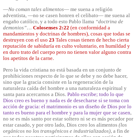
—
No coman tales alimentos
— me suena a religión
adventista, —no se casen honren el celibato— me suena al
engaño católico, y a todo esto Pablo llama
“doctrina de
demonios”
…
Colosenses 2:22
(en conformidad a
mandamientos y doctrinas de hombres), cosas que todas se
destruyen con el uso
23
Tales cosas tienen de hecho cierta
reputación de sabiduría en culto voluntario, en humildad y
en duro trato del cuerpo pero no tienen valor alguno contra
los apetitos de la carne.
Pero la vida cristiana no está basada en un conjunto de
prohibiciones respecto de lo que se debe y no debe hacer,
sino que la gracia consiste en la regeneración de la
naturaleza caída del hombre a una naturaleza espiritual y
santa para acercarnos a Dios.
Pablo escribe; todo lo que
Dios creo es bueno y nada es de desecharse si se toma con
acción de gracia: el matrimonio es un diseño de Dios por lo
tanto es bueno para el hombre y para la mujer que se casen
,
no se es más santo por estar soltero ni se es más pecador por
estar casado, y por otro lado, Dios creo los alimentos
(los
orgánicos no los transgénicos e industrializados)
, a fin de