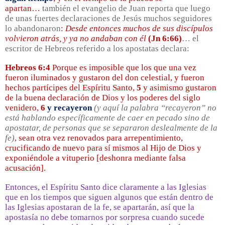
apartan…
también el evangelio de Juan reporta que luego
de unas fuertes declaraciones de Jesús muchos seguidores
lo abandonaron
:
Desde entonces muchos de sus discípulos
volvieron atrás, y ya no andaban con él
(Jn 6:66)
… el
escritor de Hebreos referido a los apostatas declara:
Hebreos 6:4
Porque es imposible que los que una vez
fueron iluminados y gustaron del don celestial, y fueron
hechos partícipes del Espíritu Santo,
5
y asimismo gustaron
de la buena declaración de Dios y los poderes del siglo
venidero,
6
y recayeron
(y aquí la palabra “recayeron” no
está hablando específicamente de caer en pecado sino de
apostatar, de personas que se separaron deslealmente de la
fe)
, sean otra vez renovados para arrepentimiento,
crucificando de nuevo para sí mismos al Hijo de Dios y
exponiéndole a vituperio [deshonra mediante falsa
acusación].
Entonces, el Espíritu Santo dice claramente a las Iglesias
que en los tiempos que siguen algunos que están dentro de
las Iglesias apostaran de la fe, se apartarán, así que la
apostasía no debe tomarnos por sorpresa cuando sucede