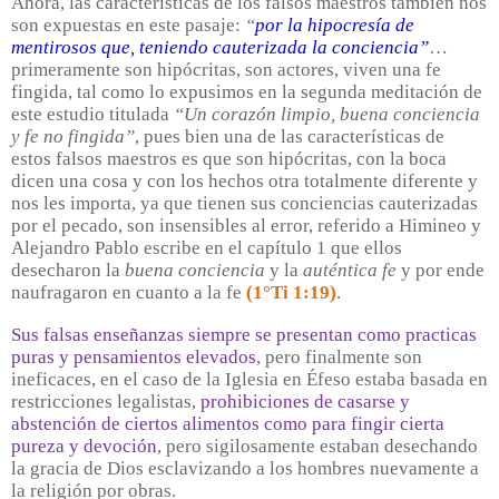
Ahora, las características de los falsos maestros también nos
son expuestas en este pasaje:
“
por la hipocresía de
mentirosos que, teniendo cauterizada la conciencia”
…
primeramente son hipócritas, son actores, viven una fe
fingida, tal como lo expusimos en la segunda meditación de
este estudio titulada
“Un corazón limpio, buena conciencia
y fe no fingida”
, pues bien una de las características de
estos falsos maestros es que son hipócritas, con la boca
dicen una cosa y con los hechos otra totalmente diferente y
nos les importa, ya que tienen sus conciencias cauterizadas
por el pecado, son insensibles al error, referido a Himineo y
Alejandro Pablo escribe en el capítulo 1 que ellos
desecharon la
buena conciencia
y la
auténtica fe
y por ende
naufragaron en cuanto a la fe
(1°Ti 1:19)
.
Sus falsas enseñanzas siempre se presentan como practicas
puras y pensamientos elevados
, pero finalmente son
ineficaces, en el caso de la Iglesia en Éfeso estaba basada en
restricciones legalistas,
prohibiciones de casarse y
abstención de ciertos alimentos como para fingir cierta
pureza y devoción
, pero sigilosamente estaban desechando
la gracia de Dios esclavizando a los hombres nuevamente a
la religión por obras.