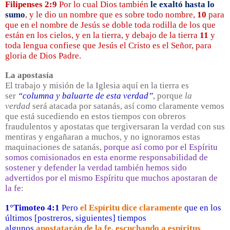
Filipenses 2:9
Por lo cual Dios también
le exaltó hasta lo
sumo
, y le dio un nombre que es sobre todo nombre,
10
para
que en el nombre de Jesús se doble toda rodilla de los que
están en los cielos, y en la tierra, y debajo de la tierra
11
y
toda lengua confiese que Jesús el Cristo es el Señor, para
gloria de Dios Padre.
La apostasía
El trabajo y misión de la Iglesia aquí en la tierra es
ser
“columna y baluarte de esta verdad”
, porque
la
verdad
será atacada por satanás, así como claramente vemos
que está sucediendo en estos tiempos con obreros
fraudulentos y apostatas que tergiversaran la verdad con sus
mentiras y engañaran a muchos, y no ignoramos estas
maquinaciones de satanás,
porque así como por el Espíritu
somos comisionados en esta enorme responsabilidad de
sostener y defender la verdad también hemos sido
advertidos por el mismo Espíritu que muchos apostaran de
la fe
:
1°Timoteo 4:1
Pero
el Espíritu dice claramente
que en los
últimos [postreros, siguientes] tiempos
algunos
apostatarán de la fe, escuchando a espíritus