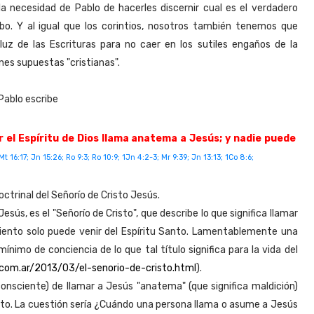
 la necesidad de Pablo de hacerles discernir cual es el verdadero
abo. Y al igual que los corintios, nosotros también tenemos que
uz de las Escrituras para no caer en los sutiles engaños de la
ones supuestas "cristianas".
 Pablo escribe
r el Espíritu de Dios llama anatema a Jesús; y nadie puede
t 16:17; Jn 15:26; Ro 9:3; Ro 10:9; 1Jn 4:2-3; Mr 9:39; Jn 13:13; 1Co 8:6;
trinal del Señorío de Cristo Jesús.
Jesús, es el "Señorío de Cristo", que describe lo que significa llamar
ento solo puede venir del Espíritu Santo. Lamentablemente una
ínimo de conciencia de lo que tal título significa para la vida del
.com.ar/2013/03/el-senorio-de-cristo.html
).
consciente) de llamar a Jesús "anatema" (que significa maldición)
to. La cuestión sería ¿Cuándo una persona llama o asume a Jesús