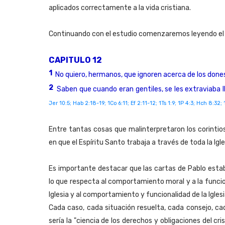
aplicados correctamente a la vida cristiana.
Continuando con el estudio comenzaremos leyendo el
CAPITULO 12
1
No quiero, hermanos, que ignoren acerca de los dones
2
Saben que cuando eran gentiles, se les extraviaba ll
Jer 10:5; Hab 2:18-19; 1Co 6:11; Ef 2:11-12; 1Ts 1:9; 1P 4:3; Hch 8:32;
Entre tantas cosas que malinterpretaron los corintio
en que el Espíritu Santo trabaja a través de toda la Igle
Es importante destacar que las cartas de Pablo est
lo que respecta al comportamiento moral y a la funcio
Iglesia y al comportamiento y funcionalidad de la Igle
Cada caso, cada situación resuelta, cada consejo, c
sería la "ciencia de los derechos y obligaciones del cri