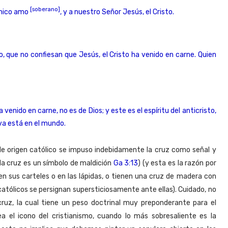
[soberano]
único amo
, y a nuestro Señor Jesús, el Cristo.
 que no confiesan que Jesús, el Cristo ha venido en carne. Quien
 venido en carne, no es de Dios; y este es el espíritu del anticristo,
ya está en el mundo.
a de origen católico se impuso indebidamente la cruz como señal y
 la cruz es un símbolo de maldición
Ga 3:13
) (y esta es la razón por
 en sus carteles o en las lápidas, o tienen una cruz de madera con
católicos se persignan supersticiosamente ante ellas). Cuidado, no
uz, la cual tiene un peso doctrinal muy preponderante para el
a el icono del cristianismo, cuando lo más sobresaliente es la