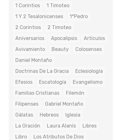
1 Corintios
1 Timoteo
1 Y 2 Tesalonicenses
1°Pedro
2 Corintios
2 Timoteo
Aniversarios
Apocalipsis
Artículos
Avivamiento
Beauty
Colosenses
Daniel Montaño
Doctrinas De La Gracia
Eclesiología
Efesios
Escatología
Evangelismo
Familias Cristianas
Filemón
Filipenses
Gabriel Montaño
Gálatas
Hebreos
Iglesia
La Oración
Laura Alanís
Libres
Libro
Los Atributos De Dios