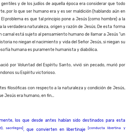
s gentiles y de los judíos de aquella época era considerar que todo
te, por lo que ser humano era y es ser maldición (hablando aún en
); El problema es que tal principio pone a Jesús (como hombre) a la
a la verdadera naturaleza, origen y razón de Jesús; De esta forma
n carnal está sujeto al pensamiento humano de llamar a Jesús "un
historia no niegan el nacimiento y vida del Señor Jesús, si niegan su
filosofía humana es puramente humanista y diabólica.
ió por Voluntad del Espíritu Santo, vivió sin pecado, murió por
ndonos su Espíritu victorioso.
ntes filosóficas con respecto a la naturaleza y condición de Jesús,
e Jesús era humano, en fin...
mente, los que desde antes habían sido destinados para esta
d), sacrílegos]
[conducta libertina y
, que convierten en libertinaje