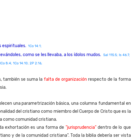
 espirituales.
1Co 14:1;
evándoles, como se les llevaba, a los ídolos mudos.
Sal 115:5; Is 46:7;
 1Co 8:4; 1Co 14:10; 2P 2:16;
s, también se suma la
falta de organización
respecto de la forma
sia.
ablecen una parametrización básica, una columna fundamental en
nalidad del cristiano como miembro del Cuerpo de Cristo que es la
sia como comunidad cristiana.
ada exhortación es una forma de
"jurisprudencia"
dentro de lo que
stiano y de la comunidad cristiana". Toda la biblia debería ser vista