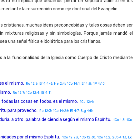
 esto no implica que debamos pintar un sepulcro abierto en los
a mediante la resurrección como eje doctrinal del Evangelio.
es cristianas, muchas ideas preconcebidas y tales cosas deben ser
n mixturas religiosas y sin simbologías. Porque jamás mandó el
ea una señal física e idolátrica para los cristianos.
s a la funcionalidad de la Iglesia como Cuerpo de Cristo mediante
 es el mismo.
Ro 12:6; Ef 4:4-6; He 2:4; 1Co 14:1; Ef 4:8; 1P 4:10;
mismo.
Ro 12:7; 1Co 12:4; Ef 4:11;
 todas las cosas en todos, es el mismo.
1Co 12:4;
ritu para provecho.
Ro 12:3; 1Co 14:26; Ef 4:7; Stg 4:5;
duría; a otro, palabra de ciencia según el mismo Espíritu;
1Co 1:5; 1Co
sanidades por el mismo Espíritu.
1Co 12:28; 1Co 12:30; 1Co 13:2; 2Co 4:13; Lc