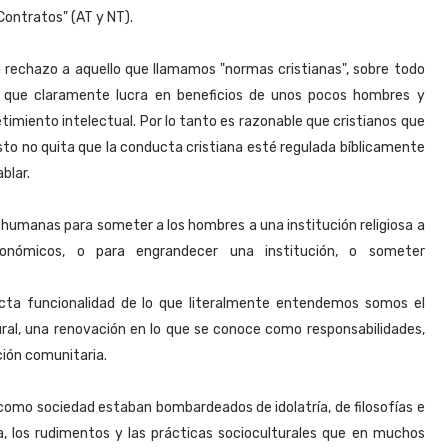
Contratos" (AT y NT).
n rechazo a aquello que llamamos "normas cristianas", sobre todo
a, que claramente lucra en beneficios de unos pocos hombres y
timiento intelectual. Por lo tanto es razonable que cristianos que
esto no quita que la conducta cristiana esté regulada bíblicamente
blar.
humanas para someter a los hombres a una institución religiosa a
onómicos, o para engrandecer una institución, o someter
cta funcionalidad de lo que literalmente entendemos somos el
ural, una renovación en lo que se conoce como responsabilidades,
ción comunitaria.
e como sociedad estaban bombardeados de idolatría, de filosofías e
a, los rudimentos y las prácticas socioculturales que en muchos