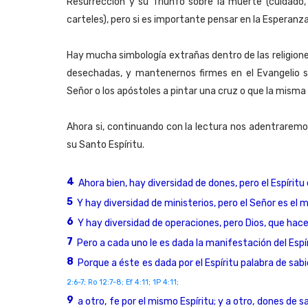
Resurrección y su Triunfo sobre la muerte (cuidado,
carteles), pero si es importante pensar en la Esperanz
Hay mucha simbología extrañas dentro de las religion
desechadas, y mantenernos firmes en el Evangelio si
Señor o los apóstoles a pintar una cruz o que la misma s
Ahora si, continuando con la lectura nos adentraremo
su Santo Espíritu.
4
Ahora bien, hay diversidad de dones, pero el Espíritu
5
Y hay diversidad de ministerios, pero el Señor es el 
6
Y hay diversidad de operaciones, pero Dios, que hace
7
Pero a cada uno le es dada la manifestación del Espí
8
Porque a éste es dada por el Espíritu palabra de sabi
2:6-7; Ro 12:7-8; Ef 4:11; 1P 4:11;
9
a otro, fe por el mismo Espíritu; y a otro, dones de 