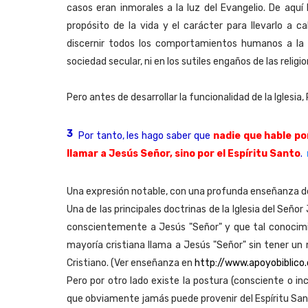
casos eran inmorales a la luz del Evangelio. De aquí
propósito de la vida y el carácter para llevarlo a c
discernir todos los comportamientos humanos a la l
sociedad secular, ni en los sutiles engaños de las religi
Pero antes de desarrollar la funcionalidad de la Iglesia,
3
Por tanto, les hago saber que
nadie que hable po
llamar a Jesús Señor, sino por el Espíritu Santo
.
M
Una expresión notable, con una profunda enseñanza doc
Una de las principales doctrinas de la Iglesia del Señor 
conscientemente a Jesús "Señor" y que tal conocimi
mayoría cristiana llama a Jesús "Señor" sin tener un m
Cristiano. (Ver enseñanza en
http://www.apoyobiblico
Pero por otro lado existe la postura (consciente o in
que obviamente jamás puede provenir del Espíritu San