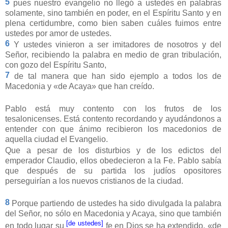
5
pues nuestro evangelio no llegó a ustedes en palabras
solamente, sino también en poder, en el Espíritu Santo y en
plena certidumbre, como bien saben cuáles fuimos entre
ustedes por amor de ustedes.
6
Y ustedes vinieron a ser imitadores de nosotros y del
Señor, recibiendo la palabra en medio de gran tribulación,
con gozo del Espíritu Santo,
7
de tal manera que han sido ejemplo a todos los de
Macedonia y «de Acaya» que han creído.
Pablo está muy contento con los frutos de los
tesalonicenses. Está contento recordando y ayudándonos a
entender con que ánimo recibieron los macedonios de
aquella ciudad el Evangelio.
Que a pesar de los disturbios y de los edictos del
emperador Claudio, ellos obedecieron a la Fe. Pablo sabía
que después de su partida los judíos opositores
perseguirían a los nuevos cristianos de la ciudad.
8
Porque partiendo de ustedes ha sido divulgada la palabra
del Señor, no sólo en Macedonia y Acaya, sino que también
[de ustedes]
en todo lugar su
fe en Dios se ha extendido, «de