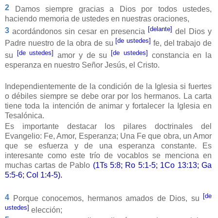
2
Damos siempre gracias a Dios por todos ustedes,
haciendo memoria de ustedes en nuestras oraciones,
[delante]
3
acordándonos sin cesar en presencia
del Dios y
[de ustedes]
Padre nuestro de la obra de su
fe, del trabajo de
[de ustedes]
[de ustedes]
su
amor y de su
constancia en la
esperanza en nuestro Señor Jesús, el Cristo.
Independientemente de la condición de la Iglesia si fuertes
o débiles siempre se debe orar por los hermanos. La carta
tiene toda la intención de animar y fortalecer la Iglesia en
Tesalónica.
Es importante destacar los pilares doctrinales del
Evangelio: Fe, Amor, Esperanza; Una Fe que obra, un Amor
que se esfuerza y de una esperanza constante. Es
interesante como este trío de vocablos se menciona en
muchas cartas de Pablo
(1Ts 5:8;
Ro 5:1-5; 1Co 13:13; Ga
5:5-6; Col 1:4-5).
[de
4
Porque conocemos, hermanos amados de Dios, su
ustedes]
elección;