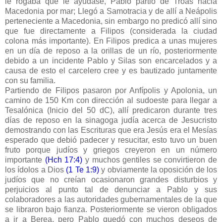
le rogaba que le ayudase, Pablo partió de Troas hacia
Macedonia por mar; Llegó a Samotracia y de allí a Neápolis
perteneciente a Macedonia, sin embargo no predicó allí sino
que fue directamente a Filipos (considerada la ciudad
colona más importante). En Filipos predica a unas mujeres
en un día de reposo a la orillas de un río, posteriormente
debido a un incidente Pablo y Silas son encarcelados y a
causa de esto el carcelero cree y es bautizado juntamente
con su familia.
Partiendo de Filipos pasaron por Anfípolis y Apolonia, un
camino de 150 Km con dirección al sudoeste para llegar a
Tesalónica (Inicio del 50 dC), allí predicaron durante tres
días de reposo en la sinagoga judía acerca de Jesucristo
demostrando con las Escrituras que era Jesús era el Mesías
esperado que debió padecer y resucitar, esto tuvo un buen
fruto porque judíos y griegos creyeron en un número
importante
(Hch 17:4)
y muchos gentiles se convirtieron de
los ídolos a Dios
(1 Te 1:9)
y obviamente la oposición de los
judíos que no creían ocasionaron grandes disturbios y
perjuicios al punto tal de denunciar a Pablo y sus
colaboradores a las autoridades gubernamentales de la que
se libraron bajo fianza. Posteriormente se vieron obligados
a ir a Berea, pero Pablo quedó con muchos deseos de