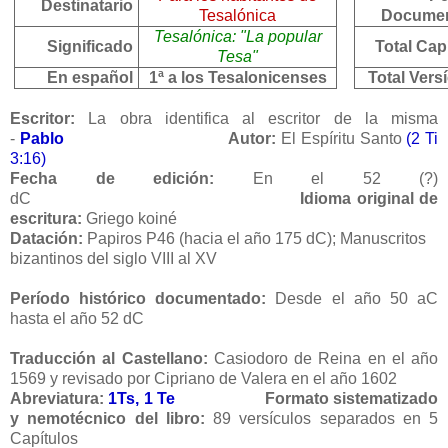
Destinatario
Tesalónica
Docume
Tesalónica: "La popular
Significado
Total Cap
Tesa"
En español
1ª a los Tesalonicenses
Total Vers
Escritor:
La obra identifica al escritor de la misma
-
Pablo
Autor:
El Espíritu Santo
(2 Ti
3:16)
Fecha de edición:
En el 52 (?)
dC
Idioma original de
escritura:
Griego koiné
Datación:
Papiros P46 (hacia el año 175 dC); Manuscritos
bizantinos del siglo VIII al XV
Período histórico documentado:
Desde el año 50 aC
hasta el año 52 dC
Traducción al Castellano:
Casiodoro de Reina en el año
1569 y revisado por Cipriano de Valera en el año 1602
Abreviatura:
1Ts, 1 Te
Formato sistematizado
y nemotécnico del libro:
89 versículos separados en 5
Capítulos