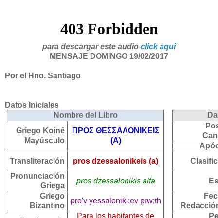
para descargar este audio
click aquí
MENSAJE DOMINGO 19/02/2017
Por el Hno. Santiago
Datos
Iniciales
Nombre del Libro
Da
Pos
Griego Koiné
ΠΡΟΣ ΘΕΣΣΑΛΟΝΙΚΕΙΣ
Can
Mayúsculo
(Α)
Apó
Transliteración
pros dzessalonikeis (a)
Clasifi
Pronunciación
pros dzessalonikis alfa
Es
Griega
Griego
Fec
pro'v yessaloniki;ev prw;th
Bizantino
Redacció
Para los habitantes de
Pe