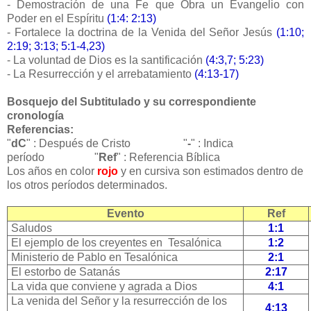
- Demostración de una Fe que Obra un Evangelio con
Poder en el Espíritu
(1:4: 2:13)
- Fortalece la doctrina de la Venida del Señor Jesús
(1:10;
2:19; 3:13; 5:1-4,23)
- La voluntad de Dios es la santificación
(4:3,7; 5:23)
- La Resurrección y el arrebatamiento
(4:13-17)
Bosquejo del Subtitulado y su correspondiente
cronología
Referencias:
"
dC
" : Después de Cristo "
-
" : Indica
período "
Ref
" : Referencia Bíblica
Los años en color
rojo
y en cursiva son estimados dentro de
los otros períodos determinados.
Evento
Ref
Saludos
1:1
El ejemplo de los creyentes en Tesalónica
1:2
Ministerio de Pablo en Tesalónica
2:1
El estorbo de Satanás
2:17
La vida que conviene y agrada a Dios
4:1
La venida del Señor y la resurrección de los
4:13