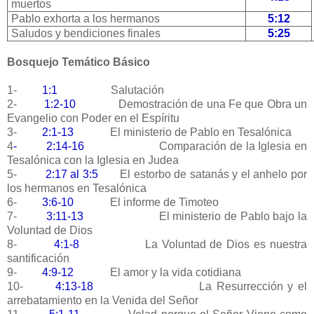
muertos
Pablo exhorta a los hermanos
5:12
Saludos y bendiciones finales
5:25
Bosquejo Temático Básico
1-
1:1
Salutación
2-
1:2-10
Demostración de una Fe que Obra un
Evangelio con Poder en el Espíritu
3-
2:1-13
El ministerio de Pablo en Tesalónica
4
- 2:14-16
Comparación de la Iglesia en
Tesalónica con la Iglesia en Judea
5-
2:17 al 3:5
El estorbo de satanás y el anhelo por
los hermanos en Tesalónica
6-
3:6-10
El informe de Timoteo
7-
3:11-13
El ministerio de Pablo bajo la
Voluntad de Dios
8-
4:1-8
La Voluntad de Dios es nuestra
santificación
9-
4:9-12
El amor y la vida cotidiana
10-
4:13-18
La Resurrección y el
arrebatamiento en la Venida del Señor