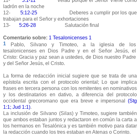
11-
5:1-11
Velad porque el Señor Viene como
ladrón en la noche
12-
5:12-25
Deberes a cumplir por los que
trabajan para el Señor y exhortaciones
13-
5:26-28
Salutación final
Comentario sobre:
1 Tesalonicenses 1
1
Pablo, Silvano y Timoteo, a la iglesia de los
tesalonicenses en Dios Padre y en el Señor Jesús, el
Cristo: Gracia y paz sean a ustedes, de Dios nuestro Padre
y del Señor Jesús, el Cristo.
La forma de redacción inicial sugiere que se trata de una
epístola escrita con el protocolo oriental; Lo que implica
frases en tercera persona con los remitentes en nominativos
y los destinatarios en dativo, a diferencia del protocolo
occidental grecoromano que era breve e impersonal
(Stg
1:1; Jud 1:1)
.
La inclusión de Silvano (Silas) y Timoteo, sugiere también
que ambos estaban juntos y redactaron en común la carta a
los hermanos en Tesalónica y es también motivo para datar
la redacción cuando los tres estaban en Atenas o Corinto.