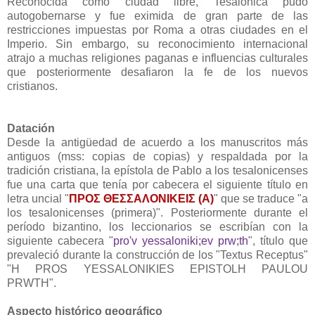
Reconocida como ciudad libre, Tesalónica pudo
autogobernarse y fue eximida de gran parte de las
restricciones impuestas por Roma a otras ciudades en el
Imperio. Sin embargo, su reconocimiento internacional
atrajo a muchas religiones paganas e influencias culturales
que posteriormente desafiaron la fe de los nuevos
cristianos.
Datación
Desde la antigüedad de acuerdo a los manuscritos más
antiguos (mss: copias de copias) y respaldada por la
tradición cristiana, la epístola de Pablo a los tesalonicenses
fue una carta que tenía por cabecera el siguiente título en
letra uncial "
ΠΡΟΣ ΘΕΣΣΑΛΟΝΙΚΕΙΣ (Α)
" que se traduce "a
los tesalonicenses (primera)". Posteriormente durante el
período bizantino, los leccionarios se escribían con la
siguiente cabecera "
pro'v yessaloniki;ev prw;th
", título que
prevaleció durante la construcción de los "Textus Receptus"
"H PROS YESSALONIKIES EPISTOLH PAULOU
PRWTH".
Aspecto histórico geográfico