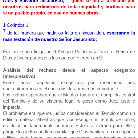
Dios y Salvador Jesucristo,
quien se dio a sí mismo por
nosotros para redimirnos de toda iniquidad y purificar para
sí un pueblo propio, celoso de buenas obras.
1 Corintios 1
7
de tal manera que nada os falta en ningún don,
esperando la
manifestación de nuestro Señor Jesucristo;
Era necesario finiquitar el Antiguo Pacto para traer el Reino de
Dios y hacer partícipe a los que por fe creen en Él.
Análisis del rechazo desde el aspecto exegético
(interpretativo)
Entre tantos aspectos exegéticos por mencionar, nos
concentraremos en el que consideramos más importante.
Los judíos esperaban que el Mesías tomara el completo control
del Templo y de su sistema legal religioso como Juez justo e
imparcial.
El problema era que los judíos consideraban al Templo como un
edificio material. Mientras que Dios escogió un Templo de carne,
es decir un tabernáculo humano. Esto era extraño para ellos,
porque los judíos podían asimilar que Dios habitara en un espacio
edilicio inerte hecho por manos pecadoras, pero irracionalmente