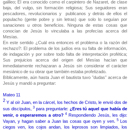
galileo; Él era conocido como el carpintero de Nazaret, de clase
baja, del vulgo, sin formación religiosa; Sus seguidores eran
pescadores, revolucionarios y publicanos y detrás de ellos el
populacho (gente pobre y sin letras) que solo lo seguían por
sanaciones u otros beneficios. Ninguna de estas cosas que
conocían de Jesús lo vinculaba a las profecías acerca del
Mesías.
En este sentido ¿Cuál era entonces el problema o la razón del
rechazo?: El problema de los judíos era su falta de información,
de indagación y por sobre todo falta de interpretación profética;
Sus prejuicios acerca del origen del Mesías hacían que
inmediatamente rechazaran a Jesús sin considerar el carácter
mesiánico de su obrar que también estaba profetizado.
Bíblicamente, aún hasta Juan el bautista tuvo "dudas" acerca de
Jesús y mandó a preguntar:
Mateo 11
2
Y al oír Juan, en la cárcel, los hechos de Cristo, le envió dos de
3
sus discípulos,
para preguntarle:
¿Eres tú aquel que había de
4
venir, o esperaremos a otro?
Respondiendo Jesús, les dijo:
5
Vayan, y hagan saber a Juan las cosas que oyen y ven.
Los
ciegos ven, los cojos andan, los leprosos son limpiados, los