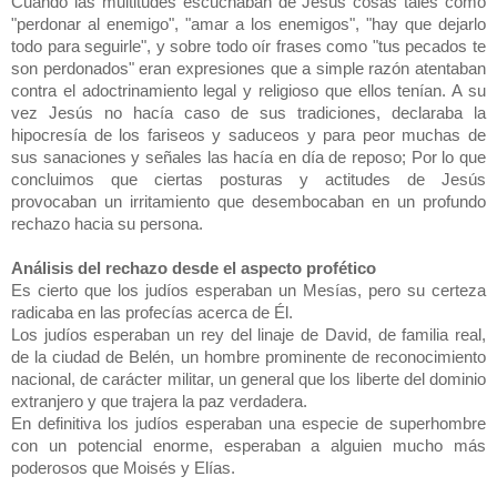
Cuando las multitudes escuchaban de Jesús cosas tales como
"perdonar al enemigo", "amar a los enemigos", "hay que dejarlo
todo para seguirle", y sobre todo oír frases como "tus pecados te
son perdonados" eran expresiones que a simple razón atentaban
contra el adoctrinamiento legal y religioso que ellos tenían. A su
vez Jesús no hacía caso de sus tradiciones, declaraba la
hipocresía de los fariseos y saduceos y para peor muchas de
sus sanaciones y señales las hacía en día de reposo; Por lo que
concluimos que ciertas posturas y actitudes de Jesús
provocaban un irritamiento que desembocaban en un profundo
rechazo hacia su persona.
Análisis del rechazo desde el aspecto profético
Es cierto que los judíos esperaban un Mesías, pero su certeza
radicaba en las profecías acerca de Él.
Los judíos esperaban un rey del linaje de David, de familia real,
de la ciudad de Belén, un hombre prominente de reconocimiento
nacional, de carácter militar, un general que los liberte del dominio
extranjero y que trajera la paz verdadera.
En definitiva los judíos esperaban una especie de superhombre
con un potencial enorme, esperaban a alguien mucho más
poderosos que Moisés y Elías.