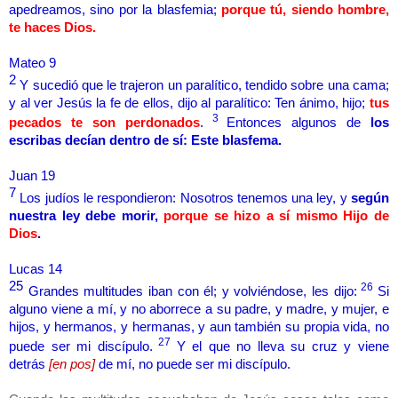
apedreamos, sino por la blasfemia;
porque tú, siendo hombre,
te haces Dios.
Mateo 9
2
Y sucedió que le trajeron un paralítico, tendido sobre una cama;
y al ver Jesús la fe de ellos, dijo al paralítico: Ten ánimo, hijo;
tus
3
pecados te son perdonados
.
Entonces algunos de
los
escribas decían dentro de sí: Este blasfema.
Juan 19
7
Los judíos le respondieron: Nosotros tenemos una ley, y
según
nuestra ley debe morir,
porque se hizo a sí mismo Hijo de
Dios
.
Lucas 14
25
26
Grandes multitudes iban con él; y volviéndose, les dijo:
Si
alguno viene a mí, y no aborrece a su padre, y madre, y mujer, e
hijos, y hermanos, y hermanas, y aun también su propia vida, no
27
puede ser mi discípulo.
Y el que no lleva su cruz y viene
detrás
[en pos]
de mí, no puede ser mi discípulo.