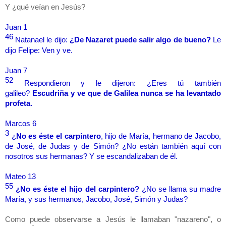
Y ¿qué veían en Jesús?
Juan 1
46
Natanael le dijo:
¿De Nazaret puede salir algo de bueno?
Le
dijo Felipe: Ven y ve.
Juan 7
52
Respondieron y le dijeron: ¿Eres tú también
galileo?
Escudriña y ve que de Galilea nunca se ha levantado
profeta.
Marcos 6
3
¿
No es éste el carpintero
, hijo de María, hermano de Jacobo,
de José, de Judas y de Simón? ¿No están también aquí con
nosotros sus hermanas? Y se escandalizaban de él.
Mateo 13
55
¿No es éste el hijo del carpintero?
¿No se llama su madre
María, y sus hermanos, Jacobo, José, Simón y Judas?
Como puede observarse a Jesús le llamaban "nazareno", o