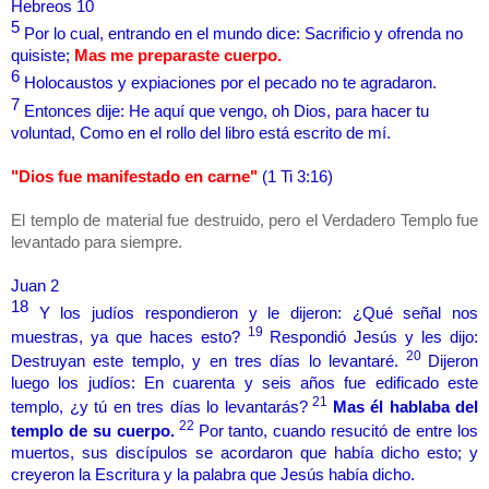
Hebreos 10
5
Por lo cual, entrando en el mundo dice: Sacrificio y ofrenda no
quisiste;
Mas me preparaste cuerpo.
6
Holocaustos y expiaciones por el pecado no te agradaron.
7
Entonces dije: He aquí que vengo, oh Dios, para hacer tu
voluntad, Como en el rollo del libro está escrito de mí.
"Dios fue manifestado en carne"
(1 Ti 3:16)
El templo de material fue destruido, pero el Verdadero Templo fue
levantado para siempre.
Juan 2
18
Y los judíos respondieron y le dijeron: ¿Qué señal nos
19
muestras, ya que haces esto?
Respondió Jesús y les dijo:
20
Destruyan este templo, y en tres días lo levantaré.
Dijeron
luego los judíos: En cuarenta y seis años fue edificado este
21
templo, ¿y tú en tres días lo levantarás?
Mas él hablaba del
22
templo de su cuerpo.
Por tanto, cuando resucitó de entre los
muertos, sus discípulos se acordaron que había dicho esto; y
creyeron la Escritura y la palabra que Jesús había dicho.