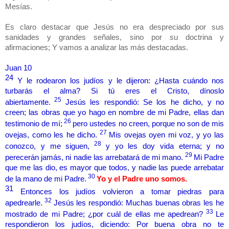
Mesías.
Es claro destacar que Jesús no era despreciado por sus
sanidades y grandes señales, sino por su doctrina y
afirmaciones; Y vamos a analizar las más destacadas.
Juan 10
24
Y le rodearon los judíos y le dijeron: ¿Hasta cuándo nos
turbarás el alma? Si tú eres el Cristo, dínoslo
25
abiertamente.
Jesús les respondió: Se los he dicho, y no
creen; las obras que yo hago en nombre de mi Padre, ellas dan
26
testimonio de mí;
pero ustedes no creen, porque no son de mis
27
ovejas, como les he dicho.
Mis ovejas oyen mi voz, y yo las
28
conozco, y me siguen,
y yo les doy vida eterna; y no
29
perecerán jamás, ni nadie las arrebatará de mi mano.
Mi Padre
que me las dio, es mayor que todos, y nadie las puede arrebatar
30
de la mano de mi Padre.
Yo y el Padre uno somos.
31
Entonces los judíos volvieron a tomar piedras para
32
apedrearle.
Jesús les respondió: Muchas buenas obras les he
33
mostrado de mi Padre; ¿por cuál de ellas me apedrean?
Le
respondieron los judíos, diciendo: Por buena obra no te