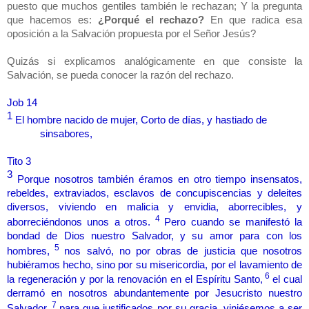
puesto que muchos gentiles también le rechazan; Y la pregunta
que hacemos es:
¿Porqué el rechazo?
En que radica esa
oposición a la Salvación propuesta por el Señor Jesús?
Quizás si explicamos analógicamente en que consiste la
Salvación, se pueda conocer la razón del rechazo.
Job 14
1
El hombre nacido de mujer, Corto de días, y hastiado de
sinsabores,
Tito 3
3
Porque nosotros también éramos en otro tiempo insensatos,
rebeldes, extraviados, esclavos de concupiscencias y deleites
diversos, viviendo en malicia y envidia, aborrecibles, y
4
aborreciéndonos unos a otros.
Pero cuando se manifestó la
bondad de Dios nuestro Salvador, y su amor para con los
5
hombres,
nos salvó, no por obras de justicia que nosotros
hubiéramos hecho, sino por su misericordia, por el lavamiento de
6
la regeneración y por la renovación en el Espíritu Santo,
el cual
derramó en nosotros abundantemente por Jesucristo nuestro
7
Salvador,
para que justificados por su gracia, viniésemos a ser