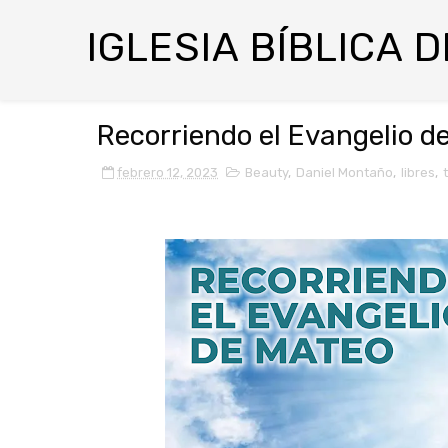
IGLESIA BÍBLICA 
Recorriendo el Evangelio d
febrero 12, 2023
Beauty
,
Daniel Montaño
,
libres
,