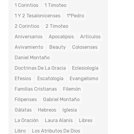
1 Corintios
1 Timoteo
1 Y 2 Tesalonicenses
1°Pedro
2 Corintios
2 Timoteo
Aniversarios
Apocalipsis
Artículos
Avivamiento
Beauty
Colosenses
Daniel Montaño
Doctrinas De La Gracia
Eclesiología
Efesios
Escatología
Evangelismo
Familias Cristianas
Filemón
Filipenses
Gabriel Montaño
Gálatas
Hebreos
Iglesia
La Oración
Laura Alanís
Libres
Libro
Los Atributos De Dios