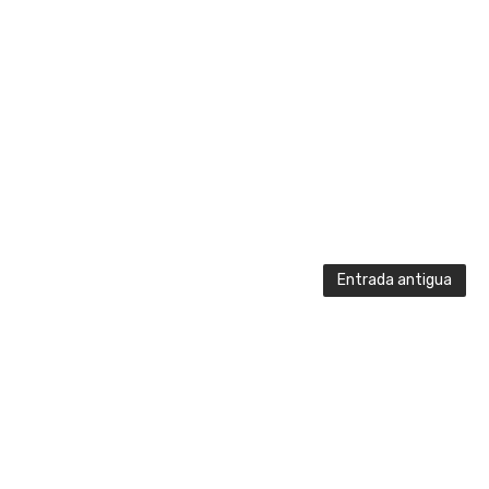
Entrada antigua
Created By
SoraTemplates
|
GraphiCad
| Distributed By
GraphiCad