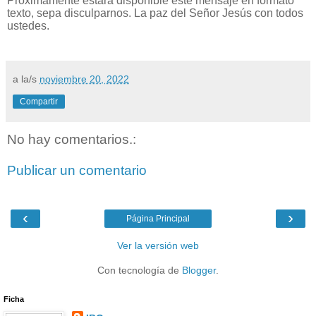
Próximamente estará disponible este mensaje en formato
texto, sepa disculparnos. La paz del Señor Jesús con todos
ustedes.
a la/s
noviembre 20, 2022
Compartir
No hay comentarios.:
Publicar un comentario
‹
›
Página Principal
Ver la versión web
Con tecnología de
Blogger
.
Ficha