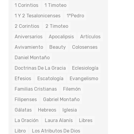
1 Corintios
1 Timoteo
1 Y 2 Tesalonicenses
1°Pedro
2 Corintios
2 Timoteo
Aniversarios
Apocalipsis
Artículos
Avivamiento
Beauty
Colosenses
Daniel Montaño
Doctrinas De La Gracia
Eclesiología
Efesios
Escatología
Evangelismo
Familias Cristianas
Filemón
Filipenses
Gabriel Montaño
Gálatas
Hebreos
Iglesia
La Oración
Laura Alanís
Libres
Libro
Los Atributos De Dios