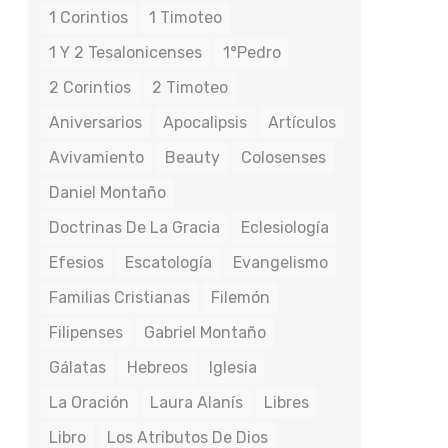
1 Corintios
1 Timoteo
1 Y 2 Tesalonicenses
1°Pedro
2 Corintios
2 Timoteo
Aniversarios
Apocalipsis
Artículos
Avivamiento
Beauty
Colosenses
Daniel Montaño
Doctrinas De La Gracia
Eclesiología
Efesios
Escatología
Evangelismo
Familias Cristianas
Filemón
Filipenses
Gabriel Montaño
Gálatas
Hebreos
Iglesia
La Oración
Laura Alanís
Libres
Libro
Los Atributos De Dios