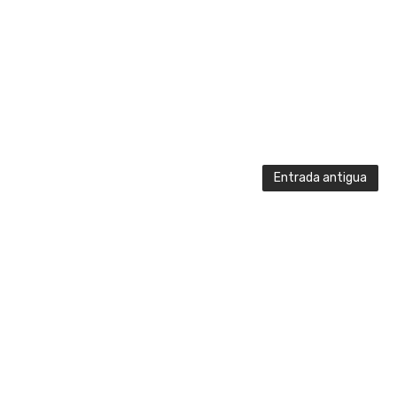
Entrada antigua
Created By
SoraTemplates
|
GraphiCad
| Distributed By
GraphiCad