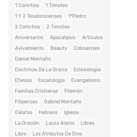
1 Corintios
1 Timoteo
1 Y 2 Tesalonicenses
1°Pedro
2 Corintios
2 Timoteo
Aniversarios
Apocalipsis
Artículos
Avivamiento
Beauty
Colosenses
Daniel Montaño
Doctrinas De La Gracia
Eclesiología
Efesios
Escatología
Evangelismo
Familias Cristianas
Filemón
Filipenses
Gabriel Montaño
Gálatas
Hebreos
Iglesia
La Oración
Laura Alanís
Libres
Libro
Los Atributos De Dios