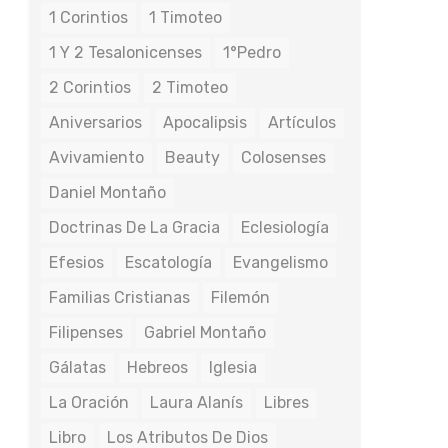
1 Corintios
1 Timoteo
1 Y 2 Tesalonicenses
1°Pedro
2 Corintios
2 Timoteo
Aniversarios
Apocalipsis
Artículos
Avivamiento
Beauty
Colosenses
Daniel Montaño
Doctrinas De La Gracia
Eclesiología
Efesios
Escatología
Evangelismo
Familias Cristianas
Filemón
Filipenses
Gabriel Montaño
Gálatas
Hebreos
Iglesia
La Oración
Laura Alanís
Libres
Libro
Los Atributos De Dios