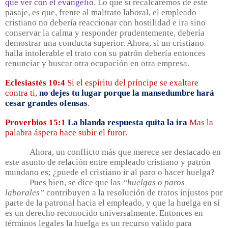
que ver con el evangelio
. Lo que si recalcaremos de este
pasaje, es que, frente al maltrato laboral, el empleado
cristiano no debería reaccionar con hostilidad e ira sino
conservar la calma y responder prudentemente, debería
demostrar una conducta superior. Ahora, si un cristiano
halla intolerable el trato con su patrón debería entonces
renunciar y buscar otra ocupación en otra empresa.
Eclesiastés 10:4
Si el espíritu del príncipe se exaltare
contra ti,
no dejes tu lugar porque la mansedumbre hará
cesar grandes ofensas
.
Proverbios 15:1
La blanda respuesta quita la ira
Mas la
palabra áspera hace subir el furor.
Ahora, un conflicto más que merece ser destacado en
este asunto de relación entre empleado cristiano y patrón
mundano es; ¿puede el cristiano ir al paro o hacer huelga?
Pues bien, se dice que las
“huelgas o paros
laborales”
contribuyen a la resolución de tratos injustos por
parte de la patronal hacia el empleado, y que la huelga en sí
es un derecho reconocido universalmente. Entonces en
términos legales la huelga es un recurso valido para