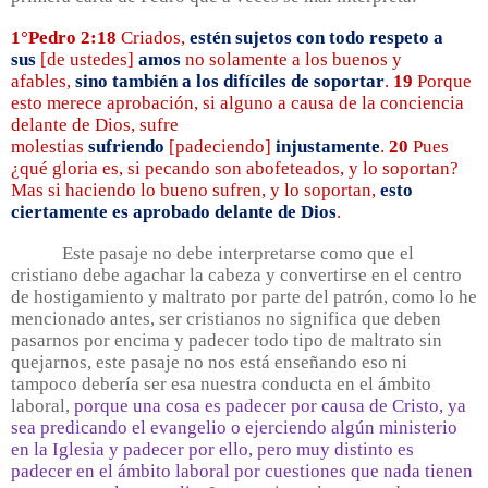
1°Pedro 2:18
Criados,
estén sujetos con todo respeto a
sus
[de ustedes]
amos
no solamente a los buenos y
afables,
sino también a los difíciles de soportar
.
19
Porque
esto merece aprobación, si alguno a causa de la conciencia
delante de Dios, sufre
molestias
sufriendo
[padeciendo]
injustamente
.
20
Pues
¿qué gloria es, si pecando son abofeteados, y lo soportan?
Mas si haciendo lo bueno sufren, y lo soportan,
esto
ciertamente es aprobado delante de Dios
.
Este pasaje no debe interpretarse como que el
cristiano debe agachar la cabeza y convertirse en el centro
de hostigamiento y maltrato por parte del patrón, como lo he
mencionado antes, ser cristianos no significa que deben
pasarnos por encima y padecer todo tipo de maltrato sin
quejarnos, este pasaje no nos está enseñando eso ni
tampoco debería ser esa nuestra conducta en el ámbito
laboral,
porque una cosa es padecer por causa de Cristo, ya
sea predicando el evangelio o ejerciendo algún ministerio
en la Iglesia y padecer por ello, pero muy distinto es
padecer en el ámbito laboral por cuestiones que nada tienen