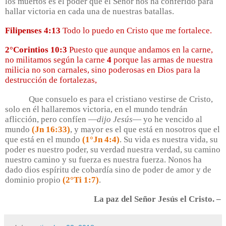
los muertos es el poder que el Señor nos ha conferido para
hallar victoria en cada una de nuestras batallas.
Filipenses 4:13
Todo lo puedo en Cristo que me fortalece.
2°Corintios 10:3
Puesto que aunque andamos en la carne,
no militamos según la carne
4
porque las armas de nuestra
milicia no son carnales, sino poderosas en Dios para la
destrucción de fortalezas,
Que consuelo es para el cristiano vestirse de Cristo,
solo en él hallaremos victoria, en el mundo tendrán
aflicción, pero confíen —
dijo Jesús
— yo he vencido al
mundo
(Jn 16:33)
, y mayor es el que está en nosotros que el
que está en el mundo
(1°Jn 4:4)
. Su vida es nuestra vida, su
poder es nuestro poder, su verdad nuestra verdad, su camino
nuestro camino y su fuerza es nuestra fuerza. Nonos ha
dado dios espíritu de cobardía sino de poder de amor y de
dominio propio
(2°Ti 1:7)
.
La paz del Señor Jesús el Cristo. –