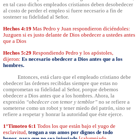
en tal caso dichos empleados cristianos deben desobedecer
al costo de perder el empleo si fuere necesario a fin de
sostener su fidelidad al Señor.
Hechos 4:19
Mas Pedro y Juan respondieron diciéndoles:
Juzguen si es justo delante de Dios obedecer a ustedes antes
que a Dios
Hechos 5:29
Respondiendo Pedro y los apóstoles,
dijeron:
Es necesario obedecer a Dios antes que a los
hombres.
Entonces, está claro que el empleado cristiano debe
obedecer las órdenes recibidas siempre que estas no
comprometan su fidelidad al Señor, porque debemos
obedecer a Dios antes que a los hombres. Ahora, la
expresión
“obedecer con temor y temblor”
no se refiere a
someterse como un robot y tener miedo del patrón, sino se
refiere a respetar y honrar la autoridad que éste ejerce.
1°Timoteo 6:1
Todos los que están bajo el yugo de
esclavitud,
tengan a sus amos por dignos de todo
honor
,
para que no sea injuriado
[calumniado,