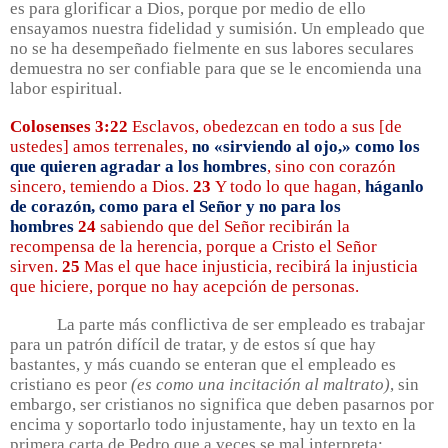
es para glorificar a Dios, porque por medio de ello
ensayamos nuestra fidelidad y sumisión. Un empleado que
no se ha desempeñado fielmente en sus labores seculares
demuestra no ser confiable para que se le encomienda una
labor espiritual.
Colosenses 3:22
Esclavos, obedezcan en todo a sus [de
ustedes] amos terrenales,
no «sirviendo al ojo,» como los
que quieren agradar a los hombres
, sino con corazón
sincero, temiendo a Dios.
23
Y todo lo que hagan,
háganlo
de corazón, como para el Señor y no para los
hombres
24
sabiendo que del Señor recibirán la
recompensa de la herencia, porque a Cristo el Señor
sirven.
25
Mas el que hace injusticia, recibirá la injusticia
que hiciere, porque no hay acepción de personas.
La parte más conflictiva de ser empleado es trabajar
para un patrón difícil de tratar, y de estos sí que hay
bastantes, y más cuando se enteran que el empleado es
cristiano es peor
(es como una incitación al maltrato)
, sin
embargo, ser cristianos no significa que deben pasarnos por
encima y soportarlo todo injustamente, hay un texto en la
primera carta de Pedro que a veces se mal interpreta: