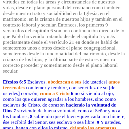
virtudes en todas las áreas y circunstancias de nuestras
vidas, desde el plano personal del cristiano como también
desde nuestro trato y sociabilidad en la Iglesia, en el
matrimonio, en la crianza de nuestros hijos y también en el
contexto laboral y secular. Entonces, los primeros 9
versículos del capítulo 6 son una continuación directa de lo
que Pablo ha venido tratando desde el capítulo 5 y más
precisamente desde el versículo 21 en donde se habló de
someternos unos a otros desde el plano congregacional,
someternos desde la funcionalidad del matrimonio, desde la
crianza de los hijos, y la última parte de esto es nuestro
correcto proceder y sometimiento desde el plano laboral
secular.
Efesios 6:5
Esclavos,
obedezcan a sus
[de ustedes]
amos
terrenales
con temor y temblor, con sencillez de su [de
ustedes] corazón,
como a Cristo
6
no sirviendo al ojo,
como los que quieren agradar a los hombres, sino como
esclavos de Cristo, de corazón
haciendo la voluntad de
Dios
7
sirviendo de buena voluntad, como al Señor y no a
los hombres,
8
sabiendo que el bien «que» cada uno hiciere,
ése recibirá del Señor, sea esclavo o sea libre.
9
Y ustedes,
amos, hagan con ellos lo mismo,
dejando las amenazas
,