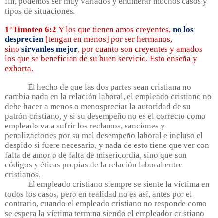
fin, podemos ser muy variados y enumerar muchos casos y
tipos de situaciones.
1°Timoteo 6:2
Y los que tienen amos creyentes,
no los
desprecien
[tengan en menos] por ser hermanos,
sino
sírvanles mejor
, por cuanto son creyentes y amados
los que se benefician de su buen servicio. Esto enseña y
exhorta.
El hecho de que las dos partes sean cristiana no
cambia nada en la relación laboral, el empleado cristiano no
debe hacer a menos o menospreciar la autoridad de su
patrón cristiano, y si su desempeño no es el correcto como
empleado va a sufrir los reclamos, sanciones y
penalizaciones por su mal desempeño laboral e incluso el
despido si fuere necesario, y nada de esto tiene que ver con
falta de amor o de falta de misericordia, sino que son
códigos y éticas propias de la relación laboral entre
cristianos.
El empleado cristiano siempre se siente la víctima en
todos los casos, pero en realidad no es así, antes por el
contrario, cuando el empleado cristiano no responde como
se espera la víctima termina siendo el empleador cristiano