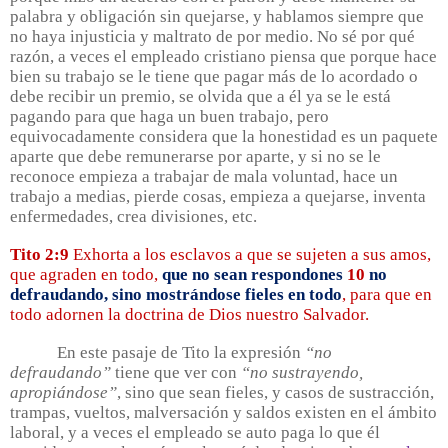
palabra y obligación sin quejarse, y hablamos siempre que
no haya injusticia y maltrato de por medio. No sé por qué
razón, a veces el empleado cristiano piensa que porque hace
bien su trabajo se le tiene que pagar más de lo acordado o
debe recibir un premio, se olvida que a él ya se le está
pagando para que haga un buen trabajo, pero
equivocadamente considera que la honestidad es un paquete
aparte que debe remunerarse por aparte, y si no se le
reconoce empieza a trabajar de mala voluntad, hace un
trabajo a medias, pierde cosas, empieza a quejarse, inventa
enfermedades, crea divisiones, etc.
Tito 2:9
Exhorta a los esclavos a que se sujeten a sus amos,
que agraden en todo,
que no sean respondones
10
no
defraudando, sino mostrándose fieles en todo
, para que en
todo adornen la doctrina de Dios nuestro Salvador.
En este pasaje de Tito la expresión
“no
defraudando”
tiene que ver con
“no sustrayendo,
apropiándose”
, sino que sean fieles, y casos de sustracción,
trampas, vueltos, malversación y saldos existen en el ámbito
laboral, y a veces el empleado se auto paga lo que él