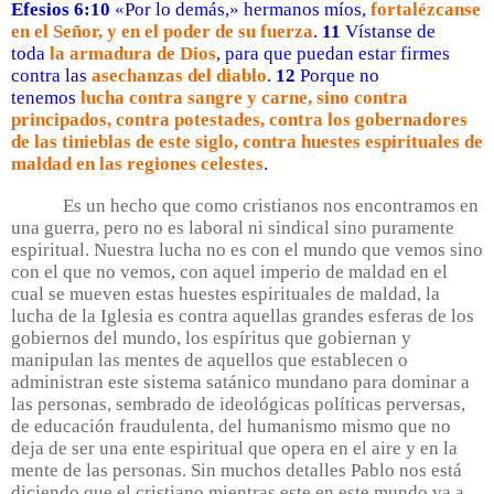
Efesios 6:10
«Por lo demás,» hermanos míos,
fortalézcanse
en el Señor, y en el poder de su fuerza
.
11
Vístanse de
toda
la armadura de Dios
, para que puedan estar firmes
contra las
asechanzas del diablo
.
12
Porque no
tenemos
lucha contra sangre y carne, sino contra
principados, contra potestades, contra los gobernadores
de las tinieblas de este siglo, contra huestes espirituales de
maldad en las regiones celestes
.
Es un hecho que como cristianos nos encontramos en
una guerra, pero no es laboral ni sindical sino puramente
espiritual. Nuestra lucha no es con el mundo que vemos sino
con el que no vemos, con aquel imperio de maldad en el
cual se mueven estas huestes espirituales de maldad, la
lucha de la Iglesia es contra aquellas grandes esferas de los
gobiernos del mundo, los espíritus que gobiernan y
manipulan las mentes de aquellos que establecen o
administran este sistema satánico mundano para dominar a
las personas, sembrado de ideológicas políticas perversas,
de educación fraudulenta, del humanismo mismo que no
deja de ser una ente espiritual que opera en el aire y en la
mente de las personas. Sin muchos detalles Pablo nos está
diciendo que el cristiano mientras este en este mundo va a