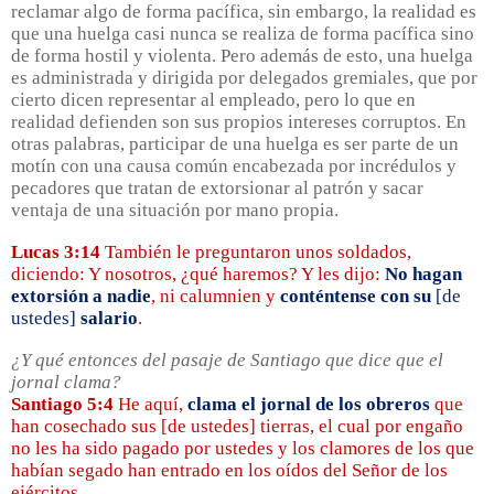
reclamar algo de forma pacífica, sin embargo, la realidad es
que una huelga casi nunca se realiza de forma pacífica sino
de forma hostil y violenta. Pero además de esto, una huelga
es administrada y dirigida por delegados gremiales, que por
cierto dicen representar al empleado, pero lo que en
realidad defienden son sus propios intereses corruptos. En
otras palabras, participar de una huelga es ser parte de un
motín con una causa común encabezada por incrédulos y
pecadores que tratan de extorsionar al patrón y sacar
ventaja de una situación por mano propia.
Lucas 3:14
También le preguntaron unos soldados,
diciendo: Y nosotros, ¿qué haremos? Y les dijo:
No hagan
extorsión a nadie
, ni calumnien y
conténtense con su
[de
ustedes]
salario
.
¿Y qué entonces del pasaje de Santiago que dice que el
jornal clama?
Santiago 5:4
He aquí,
clama el jornal de los obreros
que
han cosechado sus [de ustedes] tierras, el cual por engaño
no les ha sido pagado por ustedes y los clamores de los que
habían segado han entrado en los oídos del Señor de los
ejércitos.