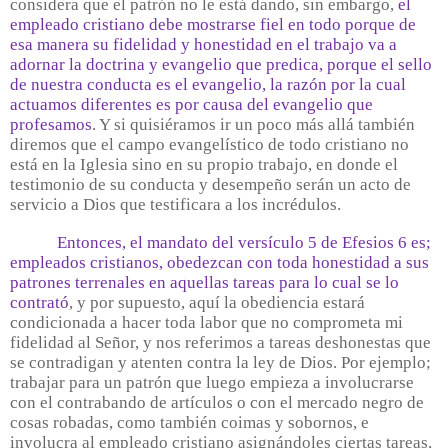
considera que el patrón no le está dando, sin embargo,
el
empleado cristiano debe mostrarse fiel en todo porque de
esa manera su fidelidad y honestidad en el trabajo va a
adornar la doctrina y evangelio que predica, porque el sello
de nuestra conducta es el evangelio, la razón por la cual
actuamos diferentes es por causa del evangelio que
profesamos
. Y si quisiéramos ir un poco más allá también
diremos que el campo evangelístico de todo cristiano no
está en la Iglesia sino en su propio trabajo, en donde el
testimonio de su conducta y desempeño serán un acto de
servicio a Dios que testificara a los incrédulos.
Entonces, el mandato del versículo 5 de Efesios 6 es;
empleados cristianos, obedezcan con toda honestidad a sus
patrones terrenales en aquellas tareas para lo cual se lo
contrató
, y por supuesto, aquí la obediencia estará
condicionada a hacer toda labor que no comprometa mi
fidelidad al Señor, y nos referimos a tareas deshonestas que
se contradigan y atenten contra la ley de Dios. Por ejemplo;
trabajar para un patrón que luego empieza a involucrarse
con el contrabando de artículos o con el mercado negro de
cosas robadas, como también coimas y sobornos, e
involucra al empleado cristiano asignándoles ciertas tareas,