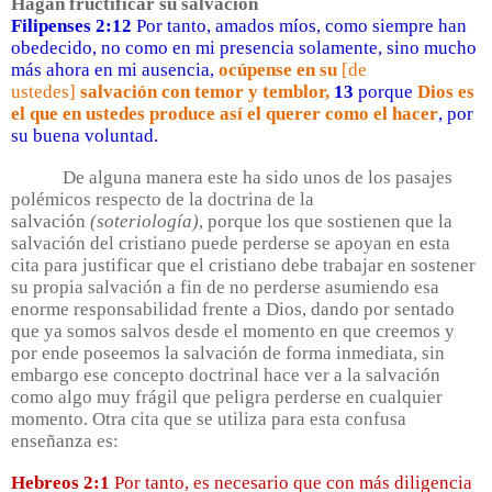
Hagan fructificar su salvación
Filipenses 2:12
Por tanto, amados míos, como siempre han
obedecido, no como en mi presencia solamente, sino mucho
más ahora en mi ausencia,
ocúpense en su
[de
ustedes]
salvación con temor y temblor,
13
porque
Dios es
el que en ustedes produce así el querer como el hacer
, por
su buena voluntad.
De alguna manera este ha sido unos de los pasajes
polémicos respecto de la doctrina de la
salvación
(soteriología)
, porque los que sostienen que la
salvación del cristiano puede perderse se apoyan en esta
cita para justificar que el cristiano debe trabajar en sostener
su propia salvación a fin de no perderse asumiendo esa
enorme responsabilidad frente a Dios, dando por sentado
que ya somos salvos desde el momento en que creemos y
por ende poseemos la salvación de forma inmediata, sin
embargo ese concepto doctrinal hace ver a la salvación
como algo muy frágil que peligra perderse en cualquier
momento. Otra cita que se utiliza para esta confusa
enseñanza es:
Hebreos 2:1
Por tanto, es necesario que con más diligencia