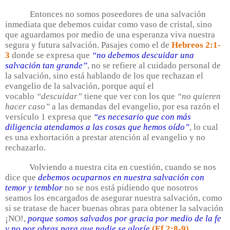
Entonces no somos poseedores de una salvación
inmediata que debemos cuidar como vaso de cristal, sino
que aguardamos por medio de una esperanza viva nuestra
segura y futura salvación. Pasajes como el de
Hebreos 2:1-
3
donde se expresa que
“no debemos descuidar una
salvación tan grande”
, no se refiere al cuidado personal de
la salvación, sino está hablando de los que rechazan el
evangelio de la salvación, porque aquí el
vocablo
“descuidar”
tiene que ver con los que
“no quieren
hacer caso”
a las demandas del evangelio, por esa razón el
versículo 1 expresa que
“es necesario que con más
diligencia atendamos a las cosas que hemos oído”
, lo cual
es una exhortación a prestar atención al evangelio y no
rechazarlo.
Volviendo a nuestra cita en cuestión, cuando se nos
dice que
debemos ocuparnos en nuestra salvación con
temor y temblor
no se nos está pidiendo que nosotros
seamos los encargados de asegurar nuestra salvación, como
si se tratase de hacer buenas obras para obtener la salvación
¡NO!,
porque somos salvados por gracia por medio de la fe
y no por obras para que nadie se gloríe
(Ef 2:8-9)
,