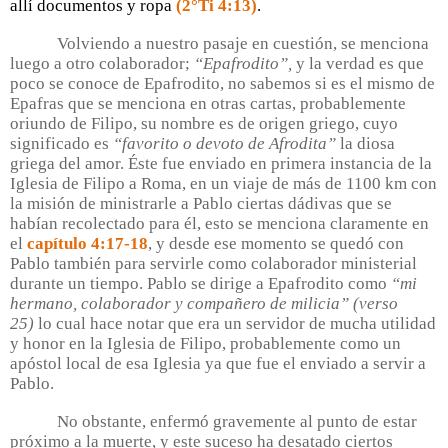
allí documentos y ropa
(2°Ti 4:13)
.
Volviendo a nuestro pasaje en cuestión, se menciona
luego a otro colaborador;
“Epafrodito”,
y la verdad es que
poco se conoce de Epafrodito, no sabemos si es el mismo de
Epafras que se menciona en otras cartas, probablemente
oriundo de Filipo, su nombre es de origen griego, cuyo
significado es
“favorito o devoto de Afrodita”
la diosa
griega del amor. Éste fue enviado en primera instancia de la
Iglesia de Filipo a Roma, en un viaje de más de 1100 km con
la misión de ministrarle a Pablo ciertas dádivas que se
habían recolectado para él, esto se menciona claramente en
el
capítulo 4:17-18
, y desde ese momento se quedó con
Pablo también para servirle como colaborador ministerial
durante un tiempo. Pablo se dirige a Epafrodito como
“mi
hermano, colaborador y compañero de milicia”
(verso
25)
lo cual hace notar que era un servidor de mucha utilidad
y honor en la Iglesia de Filipo, probablemente como un
apóstol local de esa Iglesia ya que fue el enviado a servir a
Pablo.
No obstante, enfermó gravemente al punto de estar
próximo a la muerte, y este suceso ha desatado ciertos