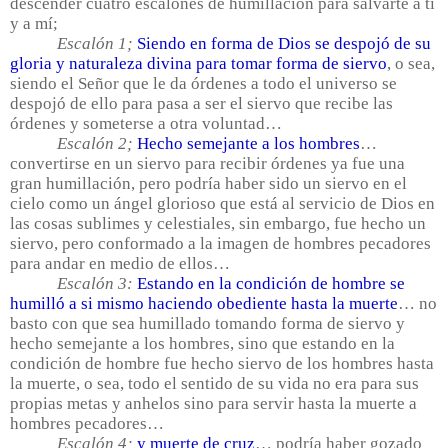
descender cuatro escalones de humillación para salvarte a ti
y a mí;
Escalón 1;
Siendo en forma de Dios se despojó de su
gloria y naturaleza divina para tomar forma de siervo
, o sea,
siendo el Señor que le da órdenes a todo el universo se
despojó de ello para pasa a ser el siervo que recibe las
órdenes y someterse a otra voluntad…
Escalón 2;
Hecho semejante a los hombres
…
convertirse en un siervo para recibir órdenes ya fue una
gran humillación, pero podría haber sido un siervo en el
cielo como un ángel glorioso que está al servicio de Dios en
las cosas sublimes y celestiales, sin embargo, fue hecho un
siervo, pero conformado a la imagen de hombres pecadores
para andar en medio de ellos…
Escalón 3:
Estando en la condición de hombre se
humilló a si mismo haciendo obediente hasta la muerte
… no
basto con que sea humillado tomando forma de siervo y
hecho semejante a los hombres, sino que estando en la
condición de hombre fue hecho siervo de los hombres hasta
la muerte, o sea, todo el sentido de su vida no era para sus
propias metas y anhelos sino para servir hasta la muerte a
hombres pecadores…
Escalón 4;
y muerte de cruz
… podría haber gozado