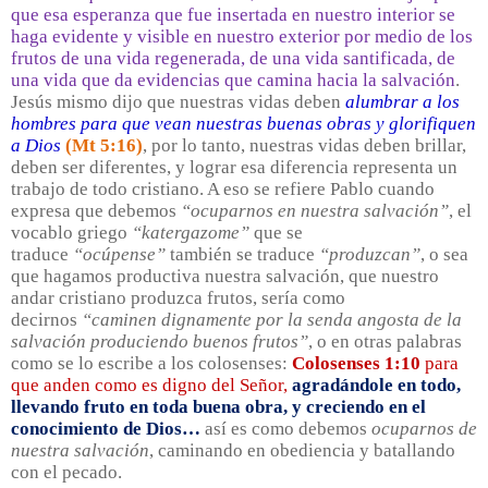
que esa esperanza que fue insertada en nuestro interior se
haga evidente y visible en nuestro exterior por medio de los
frutos de una vida regenerada, de una vida santificada, de
una vida que da evidencias que camina hacia la salvación
.
Jesús mismo dijo que nuestras vidas deben
alumbrar a los
hombres para que vean nuestras buenas obras y glorifiquen
a Dios
(Mt 5:16)
, por lo tanto, nuestras vidas deben brillar,
deben ser diferentes, y lograr esa diferencia representa un
trabajo de todo cristiano. A eso se refiere Pablo cuando
expresa que debemos
“ocuparnos en nuestra salvación”
, el
vocablo griego
“katergazome”
que se
traduce
“ocúpense”
también se traduce
“produzcan”
, o sea
que hagamos productiva nuestra salvación, que nuestro
andar cristiano produzca frutos, sería como
decirnos
“caminen dignamente por la senda angosta de la
salvación produciendo buenos frutos”
, o en otras palabras
como se lo escribe a los colosenses:
Colosenses 1:10
para
que anden como es digno del Señor,
agradándole en todo,
llevando fruto en toda buena obra, y creciendo en el
conocimiento de Dios…
así es como debemos
ocuparnos de
nuestra salvación
, caminando en obediencia y batallando
con el pecado.