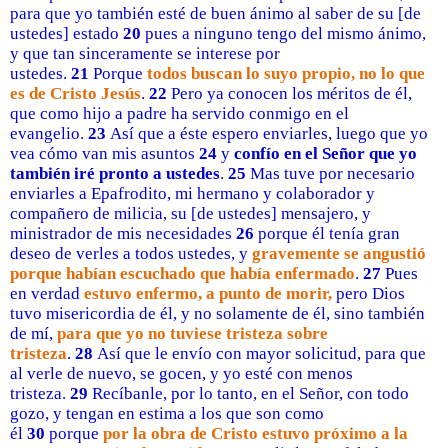
para que yo también esté de buen ánimo al saber de su [de
ustedes] estado
20
pues a ninguno tengo del mismo ánimo,
y que tan sinceramente se interese por
ustedes.
21
Porque
todos buscan lo suyo propio, no lo que
es de Cristo Jesús
.
22
Pero ya conocen los méritos de él,
que como hijo a padre ha servido conmigo en el
evangelio.
23
Así que a éste espero enviarles, luego que yo
vea cómo van mis asuntos
24
y
confío en el Señor que yo
también iré pronto a ustedes
.
25
Mas tuve por necesario
enviarles a Epafrodito, mi hermano y colaborador y
compañero de milicia, su [de ustedes] mensajero, y
ministrador de mis necesidades
26
porque él tenía gran
deseo de verles a todos ustedes, y
gravemente se angustió
porque habían escuchado que había enfermado
.
27
Pues
en verdad
estuvo enfermo, a punto de morir,
pero Dios
tuvo misericordia de él, y no solamente de él, sino también
de mí,
para que yo no tuviese tristeza sobre
tristeza
.
28
Así que le envío con mayor solicitud, para que
al verle de nuevo, se gocen, y yo esté con menos
tristeza.
29
Recíbanle, por lo tanto, en el Señor, con todo
gozo, y tengan en estima a los que son como
él
30
porque
por la obra de Cristo estuvo próximo a la