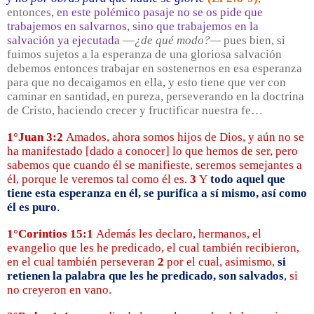
entonces
, en este polémico pasaje no se os pide que
trabajemos en salvarnos, sino que trabajemos en la
salvación ya ejecutada
—
¿de qué modo?—
pues bien, si
fuimos sujetos a la esperanza de una gloriosa salvación
debemos entonces trabajar en sostenernos en esa esperanza
para que no decaigamos en ella, y esto tiene que ver con
caminar en santidad, en pureza, perseverando en la doctrina
de Cristo, haciendo crecer y fructificar nuestra fe…
1°Juan 3:2
Amados, ahora somos hijos de Dios, y aún no se
ha manifestado [dado a conocer] lo que hemos de ser, pero
sabemos que cuando él se manifieste, seremos semejantes a
él, porque le veremos tal como él es.
3
Y
todo aquel que
tiene esta esperanza en él, se purifica a sí mismo, así como
él es puro
.
1°Corintios 15:1
Además les declaro, hermanos, el
evangelio que les he predicado, el cual también recibieron,
en el cual también perseveran
2
por el cual, asimismo,
si
retienen la palabra que les he predicado, son salvados
,
si
no creyeron en vano.