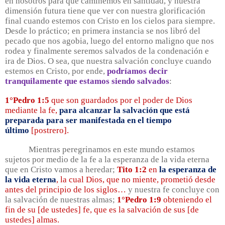
en nosotros para que caminemos en santidad, y nuestra
dimensión futura tiene que ver con nuestra glorificación
final cuando estemos con Cristo en los cielos para siempre.
Desde lo práctico; en primera instancia se nos libró del
pecado que nos agobia, luego del entorno maligno que nos
rodea y finalmente seremos salvados de la condenación e
ira de Dios. O sea, que nuestra salvación concluye cuando
estemos en Cristo, por ende,
podríamos decir
tranquilamente que estamos siendo salvados
:
1°Pedro 1:5
que son guardados por el poder de Dios
mediante la fe,
para alcanzar la salvación que está
preparada para ser manifestada en el tiempo
último
[postrero].
Mientras peregrinamos en este mundo estamos
sujetos por medio de la fe a la esperanza de la vida eterna
que en Cristo vamos a heredar;
Tito 1:2
en
la esperanza de
la vida eterna
, la cual Dios, que no miente, prometió desde
antes del principio de los siglos…
y nuestra fe concluye con
la salvación de nuestras almas;
1°Pedro 1:9
obteniendo el
fin de su [de ustedes] fe, que es la salvación de sus [de
ustedes] almas.