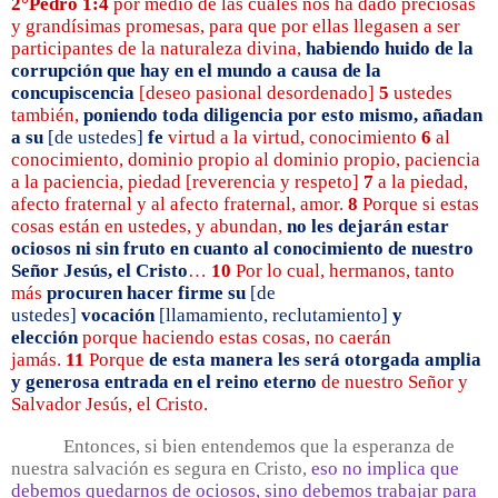
2°Pedro 1:4
por medio de las cuales nos ha dado preciosas
y grandísimas promesas, para que por ellas llegasen a ser
participantes de la naturaleza divina,
habiendo huido de la
corrupción que hay en el mundo a causa de la
concupiscencia
[deseo pasional desordenado]
5
ustedes
también,
poniendo toda diligencia por esto mismo, añadan
a su
[de ustedes]
fe
virtud a la virtud, conocimiento
6
al
conocimiento, dominio propio al dominio propio, paciencia
a la paciencia, piedad [reverencia y respeto]
7
a la piedad,
afecto fraternal y al afecto fraternal, amor.
8
Porque si estas
cosas están en ustedes, y abundan,
no les dejarán estar
ociosos ni sin fruto en cuanto al conocimiento de nuestro
Señor Jesús, el Cristo
…
10
Por lo cual, hermanos, tanto
más
procuren hacer firme su
[de
ustedes]
vocación
[llamamiento, reclutamiento]
y
elección
porque haciendo estas cosas, no caerán
jamás.
11
Porque
de esta manera les será otorgada amplia
y generosa entrada en el reino eterno
de nuestro Señor y
Salvador Jesús, el Cristo.
Entonces, si bien entendemos que la esperanza de
nuestra salvación es segura en Cristo,
eso no implica que
debemos quedarnos de ociosos, sino debemos trabajar para