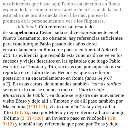
no olvidemos que hasta aquí Pablo está detenido en Roma
esperando la resolución de su apelación a Cesar, de la cual
estimaba que pronto quedaría en libertad, por eso la
promesa de ir personalmente a ver a los filipenses.
Adicional:
Con referencia al resultado
de su
apelación a César
nada se dice expresamente en el
Nuevo Testamento, no obstante, hay referencias suficientes
para concluir que Pablo pasado dos años de su
encarcelamiento en Roma fue puesto en libertad
(año 63
dC)
. La evidencia que respalda esta conclusión se ve en los
sucesos y viajes descritos en las epístolas que luego Pablo
escribiría a Timoteo y Tito, sucesos que por supuesto no se
reportan en el Libro de los Hechos ya que sucedieron
posterior a su encarcelamiento en Roma
(años 64 y 67
dC).
En estas cartas, denominadas también
“cartas tardías”
,
se reporta lo que se conoce como el
“Cuarto viaje
Ministerial de Pablo”
, en donde se registra que nuevamente
visito Éfeso y dejo allí a Timoteo y de allí paso también por
Macedonia
(1°Ti 1:3)
, visito también Creta y dejo allí a
Tito
(Ti 1:5)
, paso por Mileto y dejo enfermo allí a su amigo
Trófimo
(2°Ti 4:20)
, un invierno paso en Nicópolis
(Tit
3:12)
y también hay referencia que paso por Troas y dejo