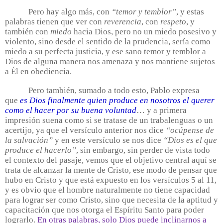
Pero hay algo más, con
“temor y temblor”
, y estas
palabras tienen que ver con
reverencia
, con
respeto
, y
también con
miedo
hacia Dios, pero no un miedo posesivo y
violento, sino desde el sentido de la prudencia, sería como
miedo a su perfecta justicia, y ese sano temor y temblor a
Dios de alguna manera nos amenaza y nos mantiene sujetos
a Él en obediencia.
Pero también, sumado a todo esto, Pablo expresa
que
es Dios finalmente quien produce en nosotros el querer
como el hacer por su buena voluntad
… y a primera
impresión suena como si se tratase de un trabalenguas o un
acertijo, ya que el versículo anterior nos dice
“ocúpense de
la salvación”
y en este versículo se nos dice
“Dios es el que
produce el hacerlo”
, sin embargo, sin perder de vista todo
el contexto del pasaje, vemos que el objetivo central aquí se
trata de alcanzar la mente de Cristo, ese modo de pensar que
hubo en Cristo y que está expuesto en los versículos 5 al 11,
y es obvio que el hombre naturalmente no tiene capacidad
para lograr ser como Cristo, sino que necesita de la aptitud y
capacitación que nos otorga el Espíritu Santo para poder
lograrlo.
En otras palabras, solo Dios puede inclinarnos a