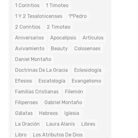
1 Corintios
1 Timoteo
1 Y 2 Tesalonicenses
1°Pedro
2 Corintios
2 Timoteo
Aniversarios
Apocalipsis
Artículos
Avivamiento
Beauty
Colosenses
Daniel Montaño
Doctrinas De La Gracia
Eclesiología
Efesios
Escatología
Evangelismo
Familias Cristianas
Filemón
Filipenses
Gabriel Montaño
Gálatas
Hebreos
Iglesia
La Oración
Laura Alanís
Libres
Libro
Los Atributos De Dios