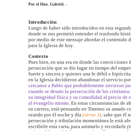
Por el Hno. Gabriel. -
Introducción
Luego de haber sido introducidos en esta segunda
donde se nos permitió entender el trasfondo histó
por medio de este mensaje abordar el contenido d
para la Iglesia de hoy.
Contexto
Pues bien, en una era en donde las convicciones d
persecución que se dio lugar en tiempo del emper
fuerte y sincera y quienes una fe débil e hipócri
en la Iglesia decidieron abandonar el servicio p
cercanos a Pablo que probablemente sirvieron jun
cuando se desato la persecución de los cristiano
su integridad física y su comodidad al precio de 
al evangelio mismo
. En estas circunstancias de a
su carrera, está pensando en Timoteo su amado com
orando por él noche y día
(verso 3)
, sabe que él 
persecución y tribulación momentánea le está afec
escribirle esta carta, para animarlo y recordarle
(