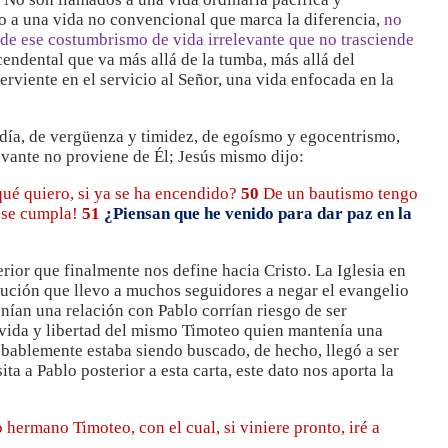
o a una vida no convencional que marca la diferencia,
no
de ese costumbrismo de vida irrelevante que no trasciende
cendental que va más allá de la tumba, más allá del
erviente en el servicio al Señor, una vida enfocada en la
día, de vergüenza y timidez, de egoísmo y egocentrismo,
levante no proviene de Él; Jesús mismo dijo:
qué quiero, si ya se ha encendido?
50
De un bautismo tengo
 se cumpla!
51
¿Piensan que he venido para dar paz en la
erior que finalmente nos define hacia Cristo. La Iglesia en
ución que llevo a muchos seguidores a negar el evangelio
nían una relación con Pablo corrían riesgo de ser
 vida y libertad del mismo Timoteo quien mantenía una
obablemente estaba siendo buscado, de hecho, llegó a ser
ta a Pablo posterior a esta carta, este dato nos aporta la
 hermano Timoteo, con el cual, si viniere pronto, iré a