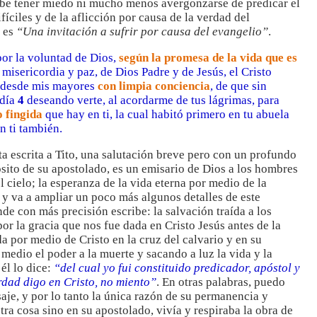
debe tener miedo ni mucho menos avergonzarse de predicar el
fíciles y de la aflicción por causa de la verdad del
o es
“Una invitación a sufrir por causa del evangelio”
.
por la voluntad de Dios,
según la promesa de la vida que es
misericordia y paz, de Dios Padre y de Jesús, el Cristo
o desde mis mayores
con limpia conciencia
, de que sin
 día
4
deseando verte, al acordarme de tus lágrimas, para
o fingida
que hay en ti, la cual habitó primero en tu abuela
n ti también.
rta escrita a Tito, una salutación breve pero con un profundo
ósito de su apostolado, es un emisario de Dios a los hombres
 cielo; la esperanza de la vida eterna por medio de la
 y va a ampliar un poco más algunos detalles de este
de con más precisión escribe: la salvación traída a los
r la gracia que nos fue dada en Cristo Jesús antes de la
 por medio de Cristo en la cruz del calvario y en su
medio el poder a la muerte y sacando a luz la vida y la
él lo dice:
“del cual yo fui constituido predicador, apóstol y
dad digo en Cristo, no miento”
. En otras palabras, puedo
saje, y por lo tanto la única razón de su permanencia y
ra cosa sino en su apostolado, vivía y respiraba la obra de