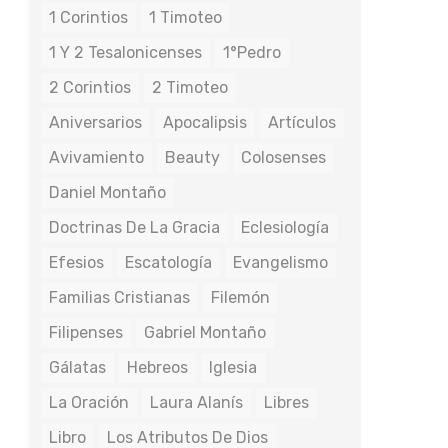
1 Corintios
1 Timoteo
1 Y 2 Tesalonicenses
1°Pedro
2 Corintios
2 Timoteo
Aniversarios
Apocalipsis
Artículos
Avivamiento
Beauty
Colosenses
Daniel Montaño
Doctrinas De La Gracia
Eclesiología
Efesios
Escatología
Evangelismo
Familias Cristianas
Filemón
Filipenses
Gabriel Montaño
Gálatas
Hebreos
Iglesia
La Oración
Laura Alanís
Libres
Libro
Los Atributos De Dios