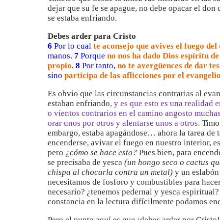
dejar que su fe se apague, no debe opacar el don 
se estaba enfriando.
Debes arder para Cristo
6
Por lo cual
te aconsejo que avives el fuego del 
manos.
7
Porque
no nos ha dado Dios espíritu de
propio
.
8
Por tanto,
no te avergüences de dar te
sino
participa de las aflicciones por el evangeli
Es obvio que las circunstancias contrarias al eva
estaban enfriando
, y es que esto es una realidad 
o vientos contrarios en el camino angosto muchas
orar unos por otros y alentarse unos a otros.
Timot
embargo, estaba apagándose… ahora la tarea de to
encenderse, avivar el fuego en nuestro interior, es
pero
¿cómo se hace esto?
Pues bien, para encende
se precisaba de yesca
(un hongo seco o cactus qu
chispa al chocarla contra un metal)
y un eslabó
necesitamos de fosforo y combustibles para hacer 
necesario? ¿tenemos pedernal y yesca espiritual?
constancia en la lectura difícilmente podamos en
Pero el punto aquí es que ¡debes arder por Cristo