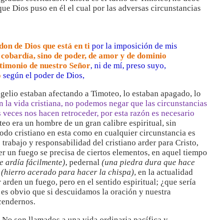
que Dios puso en él el cual por las adversas circunstancias
don de Dios que está en ti
por la imposición de mis
 cobardía, sino de poder, de amor y de dominio
stimonio de nuestro Señor
, ni de mí, preso suyo,
o
según el poder de Dios,
ngelio estaban afectando a Timoteo, lo estaban apagado, lo
en la vida cristiana, no podemos negar que las circunstancias
 veces nos hacen retroceder, por esta razón es necesario
eo era un hombre de un gran calibre espiritual, sin
do cristiano en esta como en cualquier circunstancia es
 trabajo y responsabilidad del cristiano arder para Cristo,
r un fuego se precisa de ciertos elementos, en aquel tiempo
e ardía fácilmente)
, pedernal
(una piedra dura que hace
n
(hierro acerado para hacer la chispa)
, en la actualidad
arden un fuego, pero en el sentido espiritual; ¿que sería
 es obvio que si descuidamos la oración y nuestra
cendernos.
! No son llamados a una vida ordinaria pacífica y