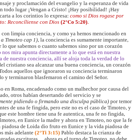
ensaje y proclamación del evangelio y la esperanza de vida
n todo lugar ¡Vengan a Cristo! ¡Hay posibilidad! ¡Hay
arta a los corintios lo expresa:
como si Dios rogase por
to: Reconcíliense con Dios
(2°Co 5:20)
.
)
con limpia conciencia, y como ya hemos mencionado en
 a Timoteo cap 1)
, la conciencia es sumamente importante,
por lo que sabemos o cuanto sabemos sino por un corazón
nos mira apunta directamente a lo que está en nuestra
de nuestra conciencia, allí se aloja toda la verdad de lo
del cristiano sea alcanzar una buena conciencia, un corazón
 Todos aquellos que ignoraron su conciencia terminaron
do y terminaron blasfemaron el camino del Señor.
reso en Roma, encadenado como un malhechor por causa del
do, otros habían desertando del servicio y se
mente pidiendo o firmando una disculpa pública)
por temor
tes de una fe fingida, pero este no es el caso de Timoteo, y
ue este hombre tiene una fe autentica, una fe no fingida,
Timoteo, en Eunice la madre y ahora en Timoteo, no que la fe
a piadosa de Loida dio fruto en Eunice y la vida piadosa de
sos más adelante
(2°Ti 3:15)
Pablo destaca la crianza de
agradas escrituras… ahora es el turno de Timoteo, no debe