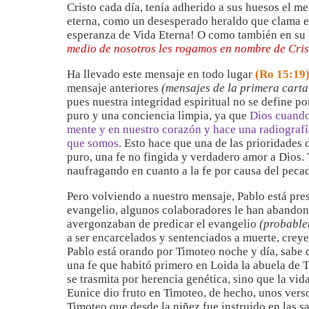
Cristo cada día, tenía adherido a sus huesos el m
eterna, como un desesperado heraldo que clama e
esperanza de Vida Eterna! O como también en su c
medio de nosotros les rogamos en nombre de Cris
Ha llevado este mensaje en todo lugar
(Ro 15:19
mensaje anteriores
(mensajes de la primera carta
pues nuestra integridad espiritual no se define 
puro y una conciencia limpia, ya que
Dios cuando 
mente y en nuestro corazón y hace una radiografía 
que somos.
Esto hace que una de las prioridades 
puro, una fe no fingida y verdadero amor a Dios.
naufragando en cuanto a la fe por causa del peca
Pero volviendo a nuestro mensaje, Pablo está p
evangelio, algunos colaboradores le han abandona
avergonzaban de predicar el evangelio
(probable
a ser encarcelados y sentenciados a muerte, creyen
Pablo está orando por Timoteo noche y día, sabe q
una fe que habitó primero en Loida la abuela de 
se trasmita por herencia genética, sino que la vid
Eunice dio fruto en Timoteo, de hecho, unos ver
Timoteo que desde la niñez fue instruido en las s