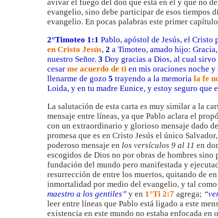
avivar el fuego del don que está en él y que no 
evangelio, sino debe participar de esos tiempos di
evangelio. En pocas palabras este primer capítul
2°Timoteo 1:1
Pablo, apóstol de Jesús, el Cristo 
en Cristo Jesús
,
2
a Timoteo, amado hijo: Gracia, 
nuestro Señor.
3
Doy gracias a Dios, al cual sirv
cesar
me acuerdo de ti
en mis oraciones noche y
llenarme de gozo
5
trayendo a la memoria
la fe n
Loida, y en tu madre Eunice, y estoy seguro que e
La salutación de esta carta es muy similar a la ca
mensaje entre líneas, ya que Pablo aclara el prop
con un extraordinario y glorioso mensaje dado del
promesa que es en Cristo Jesús el único Salvador,
poderoso mensaje en
los versículos 9 al 11
en don
escogidos de Dios no por obras de hombres sino po
fundación del mundo pero manifestada y ejecutada
resurrección de entre los muertos, quitando de en 
inmortalidad por medio del evangelio, y tal como 
maestro a los gentiles”
y en
1°Ti 2:7
agrega;
“ver
leer entre líneas que Pablo está ligado a este men
existencia en este mundo no estaba enfocada en ot