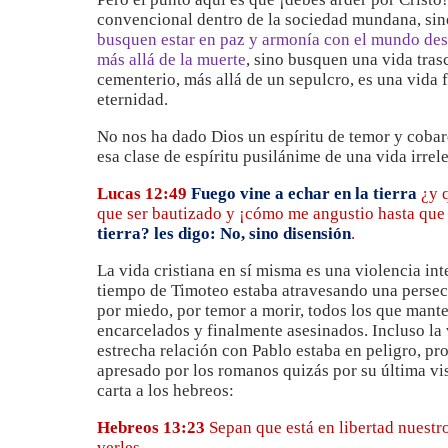
convencional dentro de la sociedad mundana, sin
busquen estar en paz y armonía con el mundo des
más allá de la muerte
, sino busquen una vida tras
cementerio, más allá de un sepulcro, es una vida f
eternidad.
No nos ha dado Dios un espíritu de temor y cobar
esa clase de espíritu pusilánime de una vida irre
Lucas 12:49
Fuego vine a echar en la tierra
¿y 
que ser bautizado y ¡cómo me angustio hasta que
tierra? les digo: No, sino disensión
.
La vida cristiana en sí misma es una violencia int
tiempo de Timoteo estaba atravesando una persec
por miedo, por temor a morir, todos los que mante
encarcelados y finalmente asesinados. Incluso la
estrecha relación con Pablo estaba en peligro, pr
apresado por los romanos quizás por su última visi
carta a los hebreos:
Hebreos 13:23
Sepan que está en libertad nuestro
verles.