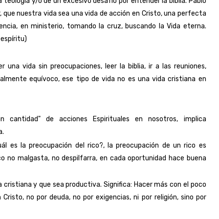
a teología y/o de un excesivo desafío por entender la biblia. Pablo
, que nuestra vida sea una vida de acción en Cristo, una perfecta
iencia, en ministerio, tomando la cruz, buscando la Vida eterna.
espíritu)
er una vida sin preocupaciones, leer la biblia, ir a las reuniones,
lmente equívoco, ese tipo de vida no es una vida cristiana en
an cantidad" de acciones Espirituales en nosotros, implica
a.
l es la preocupación del rico?, la preocupación de un rico es
ico no malgasta, no despilfarra, en cada oportunidad hace buena
cristiana y que sea productiva. Significa: Hacer más con el poco
isto, no por deuda, no por exigencias, ni por religión, sino por