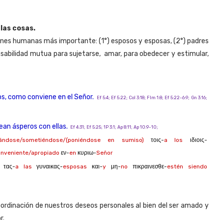
las cosas.
ciones humanas más importante: (1°) esposos y esposas, (2°) padres
onsabilidad mutua para sujetarse,
amar, para obedecer y estimular,
s, como conviene en el Señor.
Ef 5:4; Ef 5:22; Col 3:18; Flm 1:8; Ef 5:22-6:9; Gn 3:16;
ean ásperos con ellas.
Ef 4:31; Ef 5:25; 1P 3:1; Ap 8:11; Ap 10:9-10;
ándose/sometiéndose/(poniéndose en sumiso)
τοις-
a los
ιδιοις-
onveniente/apropiado
εν-
en
κυριω-
Señor
τας-
a las
γυναικας-
esposas
και-
y
μη-
no
πικραινεσθε-
estén siendo
bordinación de nuestros deseos personales al bien del ser amado y
r.