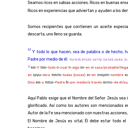
Seamos ricos en sabias acciones. Ricos en buenas enseñ
Ricos en experiencias que adviertan y ayuden a los de
Somos recipientes que contienen un aceite especia
descarta, uno lleno se guarda.
17
Y todo lo que hacen, sea de palabra o de hecho, h
Padre por medio de él.
1Co 10:31; Ef 5:20; Col 1:12; Col 3:23; Col 4:2; Jn 
17
και-
Y
παν-
todo
ο-
cual
τι-
algo
αν-
en el caso/probable/lleg
en
εργω-
obra
παντα-
todas (cosas)
εν-
en
ονοματι-
nombre
κυ
Dios
και-
y
πατρι-
Padre
δι-
por medio/a través
αυτου-
de él/su
Aquí Pablo exige que el Nombre del Señor Jesús sea 
glorificado. Así como los autores son mencionados en l
Autor de la Fe sea mencionado con nuestras acciones, 
El Nombre de Jesús es vital, Él debe estar todo e