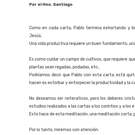
Por el Hno. Santiago
Como en cada carta, Pablo termina exhortando y bri
Jesús.
Una vida productiva requiere un buen fundamento, una
Es como cuidar un campo de cultivos, que requiere que
plantas sean regadas, podadas, etc..
Podríamos decir que Pablo con esta carta, está quit
hacen es estorbar y entorpecer la productividad y la cal
No deseamos ser reiterativos, pero los deberes cris
estudios realizados a las cartas a los corintios y a los 
Esto hace de esta meditación, una meditación corta, 
Por lo tanto, miremos con atención.