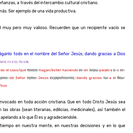
anzas, a través del intercambio cultural cristiano.
más. Ser ejemplo de una vida productiva.
l muy pero muy valioso. Recuerden que un recipiente vacío se
áganlo todo en el nombre del Señor Jesús, dando gracias a Dios
14:13; Fil 2:10; 1Ts 5:18;
ado el caso/que
ποιητε-
hagan/estén haciendo
εν-
en
λογω-
palabra
η-
o
εν-
ριου-
de Señor
ιησου-
Jesús
ευχαριστουντες-
dando gracias
τω-
a el
θεω-
/sus
invocado en toda acción cristiana. Que en todo Cristo Jesús sea
as obras (sean literarias, edilicias, medicinales), así también el
apelando a lo que Él es y agradeciendole.
l tiempo en nuestra mente, en nuestras decisiones y en lo que