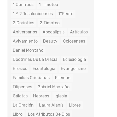
1 Corintios
1 Timoteo
1 Y 2 Tesalonicenses
1°Pedro
2 Corintios
2 Timoteo
Aniversarios
Apocalipsis
Artículos
Avivamiento
Beauty
Colosenses
Daniel Montaño
Doctrinas De La Gracia
Eclesiología
Efesios
Escatología
Evangelismo
Familias Cristianas
Filemón
Filipenses
Gabriel Montaño
Gálatas
Hebreos
Iglesia
La Oración
Laura Alanís
Libres
Libro
Los Atributos De Dios