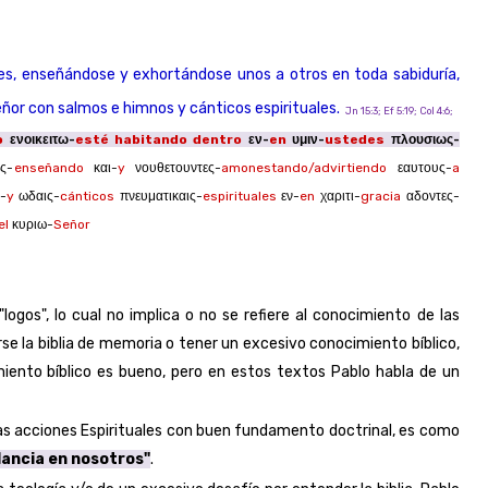
es, enseñándose y exhortándose unos a otros en toda sabiduría,
ñor con salmos e himnos y cánticos espirituales.
Jn 15:3; Ef 5:19; Col 4:6;
o
ενοικειτω-
esté habitando dentro
εν-
en
υμιν-
ustedes
πλουσιως-
ς-
enseñando
και-
y
νουθετουντες-
amonestando/advirtiendo
εαυτους-
a
-
y
ωδαις-
cánticos
πνευματικαις-
espirituales
εν-
en
χαριτι-
gracia
αδοντες-
el
κυριω-
Señor
ogos", lo cual no implica o no se refiere al conocimiento de las
erse la biblia de memoria o tener un excesivo conocimiento bíblico,
iento bíblico es bueno, pero en estos textos Pablo habla de un
a las acciones Espirituales con buen fundamento doctrinal, es como
dancia en nosotros"
.