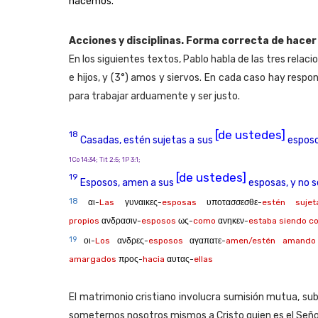
hacemos.
Acciones y disciplinas. Forma correcta de hacer 
En los siguientes textos, Pablo habla de las tres rela
e hijos, y (3°) amos y siervos. En cada caso hay resp
para trabajar arduamente y ser justo.
[de ustedes]
1
8
Casadas, estén sujetas a sus
esposo
1Co 14:34; Tit 2:5; 1P 3:1;
[de ustedes]
19
Esposos, amen a sus
esposas, y no s
18
αι-
Las
γυναικες-
esposas
υποτασσεσθε-
estén sujet
propios
ανδρασιν-
esposos
ως-
como
ανηκεν-
estaba siendo c
19
οι-
Los
ανδρες-
esposos
αγαπατε-
amen/estén amando
amargados
προς-
hacia
αυτας-
ellas
El matrimonio cristiano involucra sumisión mutua, su
someternos nosotros mismos a Cristo quien es el Seño