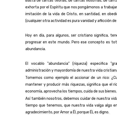
Basta de tantas teorías, de tantas filosofías, de tant
exhorta por el Espíritu que nos pongámonos a trabajar
imitación de la vida de Cristo, en santidad, en obed
(cualquier otra actividad es pura vanidad y aflicción de 
Hoy en día, para algunos, ser cristiano significa, ten
progresar en este mundo. Pero ese concepto es tota
abundancia.
El vocablo "abundancia" (riqueza) especifica "gr
administración y mayordomía de nuestra vida cristian
Tomemos como ejemplo el accionar de un rico: ¿Cuá
mantener y producir más riquezas, significa que el r
economía, aprovecha los tiempos, cuida de sus bienes.
Así también nosotros, debemos cuidar de nuestra vida 
tiempo que tenemos, que nuestra vida valga algo en Cr
agradecimiento, por Amor a Él, porque ÉL es digno.