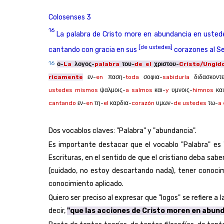
Colosenses 3
16
La palabra de Cristo more en abundancia en usted
[de ustedes]
cantando con gracia en sus
corazones al Se
16
ο-
La
λογος-
palabra
του-
de el
χριστου-
Cristo/Ungid
ricamente
εν-
en
παση-
toda
σοφια-
sabiduría
διδασκοντε
ustedes mismos
ψαλμοις-
a salmos
και-
y
υμνοις-
himnos
και
cantando
εν-
en
τη-
el
καρδια-
corazón
υμων-
de ustedes
τω-
a 
Dos vocablos claves: "Palabra" y "abundancia".
Es importante destacar que el vocablo "Palabra" es "l
Escrituras, en el sentido de que el cristiano deba sab
(cuidado, no estoy descartando nada), tener conocim
conocimiento aplicado.
Quiero ser preciso al expresar que "logos" se refiere 
decir,
"que las acciones de Cristo moren en abun