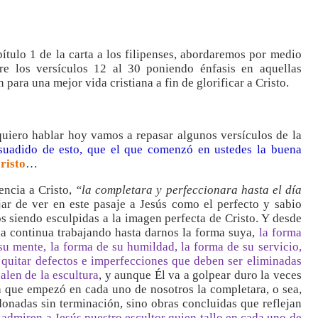
tulo 1 de la carta a los filipenses, abordaremos por medio
e los versículos 12 al 30 poniendo énfasis en aquellas
para una mejor vida cristiana a fin de glorificar a Cristo.
uiero hablar hoy vamos a repasar algunos versículos de la
suadido de esto, que el que comenzó en ustedes la buena
Cristo
…
encia a Cristo,
“la completara y perfeccionara hasta el día
ar de ver en este pasaje a Jesús como el perfecto y sabio
s siendo esculpidas a la imagen perfecta de Cristo. Y desde
a continua trabajando hasta darnos la forma suya,
la forma
 su mente, la forma de su humildad, la forma de su servicio,
 quitar defectos e imperfecciones que deben ser eliminadas
len de la escultura
, y aunque Él va a golpear duro la veces
a que empezó en cada uno de nosotros la completara, o sea,
nadas sin terminación, sino obras concluidas que reflejan
 admiren a Jesús nuestro escultor quien tallo en cada uno de