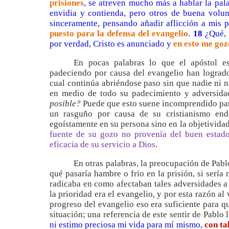
prisiones
, se atreven mucho más a hablar la pal
envidia y contienda, pero otros de buena volu
sinceramente, pensando añadir aflicción a mis 
puesto para la defensa del evangelio
.
18
¿Qué, p
por verdad, Cristo es anunciado y
en esto me goz
En pocas palabras lo que el apóstol es
padeciendo por causa del evangelio han logrado 
cual continúa abriéndose paso sin que nadie ni 
en medio de todo su padecimiento y adversid
posible?
Puede que esto suene incomprendido para
un rasguño por causa de su cristianismo end
egoístamente en su persona sino en la objetivida
fuente de su gozo no provenía del buen estado
eficacia de su servicio a Dios
.
En otras palabras, la preocupación de Pabl
qué pasaría hambre o frio en la prisión, si serí
radicaba en como afectaban tales adversidades a 
la prioridad era el evangelio, y por esta razón al
progreso del evangelio eso era suficiente para q
situación; una referencia de este sentir de Pablo
ni estimo preciosa mi vida para mí mismo,
con ta