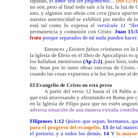
tapadas,
el amor sea sin fingimiento…
(Ro 12:9)
no son, pero al final todo sale a la luz, la luz d
uno, y algunos son obras
con cera
(pura aparie
nuestra autenticidad se exhibirá por medio de lo
está tal como lo expresa el
versículo 11 “lle
permanencia y comunión con Cristo:
Juan 15:5
fruto
porque separados de mí nada pueden hacer
.
Entonces
¿Existen falsos cristianos en la 
la Iglesia de Éfeso en el libro de Apocalipsis es 
los hallaban mentirosos
(Ap 2:2)
, pues bien, todo
luz. Sean por lo tanto obras sinceras de Cristo,
cuando las cosas expuestas a la luz los pone al de
El Evangelio de Cristo no está preso
A partir del verso 12 hasta el 18 Pablo a
que está atravesando y afrontando en Roma por ca
en la Iglesia de Filipo para que no estén angus
adversa situación de una manera extraña contribu
Filipenses 1:12
Quiero que sepan, hermanos, qu
para el progreso del evangelio
,
13
de tal manera
el pretorio, y a todos los demás.
14
Y
la mayor