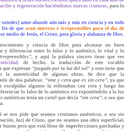
rmación y regeneración haciéndonos nuevas criaturas
, para lo
e ustedes] amor abunde aún más y más en ciencia y en todo
a fin de que
sean sinceros e irreprensibles para el día de
or medio de Jesús, el Cristo, para gloria y alabanza de Dios.
ocimiento y ciencia de Dios para alcanzar un buen
 y diferenciar entre lo falso y lo auténtico, lo vital y lo
irreprensibles”
, y aquí la palabra
sincero
tiene que ver
nticidad
, de hecho, la traducción de este vocablo
as que expresan
“juzgado por la luz del sol”
y esto tiene que
n la autenticidad de algunas obras. Se dice que la
atín de dos palabras;
“sine y cera que es sin cera”
, ya que
s esculpidas algunos la rellenaban con cera y luego las
ferenciar lo falso de lo auténtico era exponiéndolo a la luz
as auténticas tenía un cartel que decía
“sin cera”
, o sea que
a.
uí se nos pide que seamos cristianos auténticos, o sea sin
nación, luz)
de Cristo, que no seamos una obra superficial,
r bueno pero que está lleno de imperfecciones parchadas y