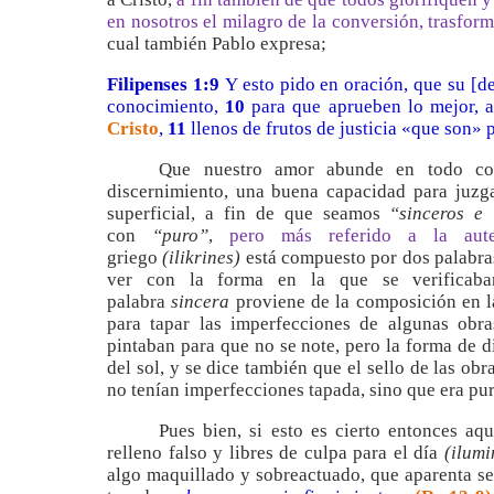
en nosotros el milagro de la conversión, trasfo
cual también Pablo expresa;
Filipenses 1:9
Y esto pido en oración, que su [d
conocimiento,
10
para que aprueben lo mejor, 
Cristo
,
11
llenos de frutos de justicia «que son» p
Que nuestro amor abunde en todo con
discernimiento, una buena capacidad para juzgar
superficial, a fin de que seamos
“sinceros e 
con
“puro”
,
pero más referido a la aute
griego
(ilikrines)
está compuesto por dos palabr
ver con la forma en la que se verificaba
palabra
sincera
proviene de la composición en l
para tapar las imperfecciones de algunas obra
pintaban para que no se note, pero la forma de di
del sol, y se dice también que el sello de las obr
no tenían imperfecciones tapada, sino que era pur
Pues bien, si esto es cierto entonces aq
relleno falso y libres de culpa para el día
(ilumi
algo maquillado y sobreactuado, que aparenta se