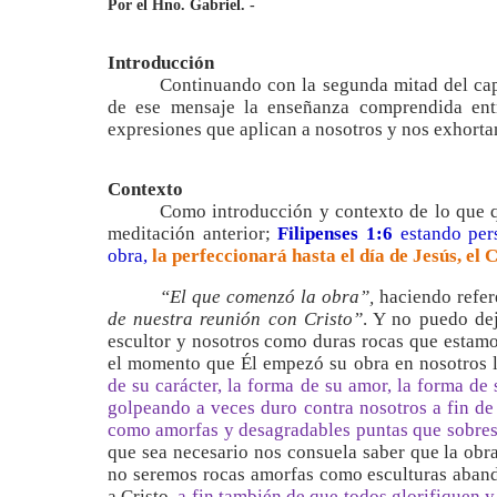
Por el Hno. Gabriel. -
Introducción
Continuando con la segunda mitad del capí
de ese mensaje la enseñanza comprendida entr
expresiones que aplican a nosotros y nos exhortan 
Contexto
Como introducción y contexto de lo que q
meditación anterior;
Filipenses 1:6
estando per
obra,
la perfeccionará hasta el día de Jesús, el 
“El que comenzó la obra”,
haciendo refer
de nuestra reunión con Cristo”
. Y no puedo dej
escultor y nosotros como duras rocas que estamo
el momento que Él empezó su obra en nosotros l
de su carácter, la forma de su amor, la forma de
golpeando a veces duro contra nosotros a fin de
como amorfas y desagradables puntas que sobresa
que sea necesario nos consuela saber que la obr
no seremos rocas amorfas como esculturas abando
a Cristo,
a fin también de que todos glorifiquen y