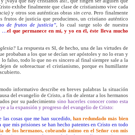
y ¡vaya que hay cristianos así!, que fingen ser alguien que
e Cristo exhibe finalmente que clase de cristianismo vive cada
ncia)
y otros son auténticas obras
sin cera
. Pero finalmente
s frutos de justicia que producimos, un cristiano auténtico
no de frutos de justicia”
, lo cual surge solo de nuestra
…
el que permanece en mí, y yo en él, éste lleva mucho
Iglesia?
La respuesta es SI, de hecho, una de las virtudes de
que probaban a los que se decían ser apóstoles y no lo eran y
 lo falso, todo lo que no es sincero al final siempre sale a la
 dejen de sobreactuar el cristianismo, porque es humillante
scubierto.
 modo informativo describe en breves palabras la situación
usa del evangelio de Cristo, a fin de alentar a los hermanos
tiados por su padecimiento
sino hacerles conocer como esta
ye a la expansión y progreso del evangelio de Cristo:
e las cosas que me han sucedido,
han redundado más bien
 que mis prisiones se han hecho patentes en Cristo en todo
ía de los hermanos, cobrando ánimo en el Señor con mis