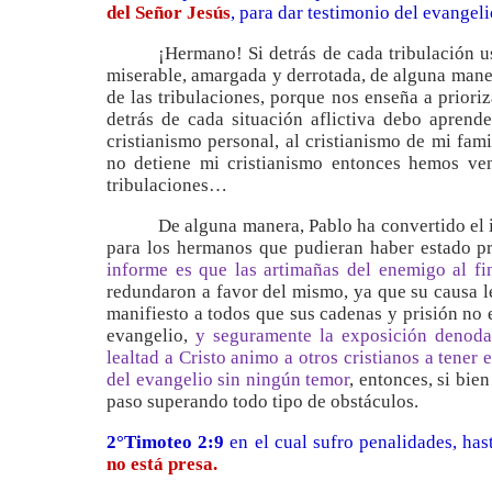
del Señor Jesús
, para dar testimonio del evangeli
¡Hermano! Si detrás de cada tribulación u
miserable, amargada y derrotada, de alguna mane
de las tribulaciones, porque nos enseña a priori
detrás de cada situación aflictiva debo aprend
cristianismo personal, al cristianismo de mi famil
no detiene mi cristianismo entonces hemos ve
tribulaciones…
De alguna manera, Pablo ha convertido el i
para los hermanos que pudieran haber estado p
informe es que las artimañas del enemigo al fi
redundaron a favor del mismo, ya que su causa l
manifiesto a todos que sus cadenas y prisión no 
evangelio,
y seguramente la exposición denoda
lealtad a Cristo animo a otros cristianos a tene
del evangelio sin ningún temor
, entonces, si bie
paso superando todo tipo de obstáculos.
2°Timoteo 2:9
en el cual sufro penalidades, ha
no está presa.