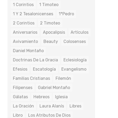
1 Corintios
1 Timoteo
1 Y 2 Tesalonicenses
1°Pedro
2 Corintios
2 Timoteo
Aniversarios
Apocalipsis
Artículos
Avivamiento
Beauty
Colosenses
Daniel Montaño
Doctrinas De La Gracia
Eclesiología
Efesios
Escatología
Evangelismo
Familias Cristianas
Filemón
Filipenses
Gabriel Montaño
Gálatas
Hebreos
Iglesia
La Oración
Laura Alanís
Libres
Libro
Los Atributos De Dios