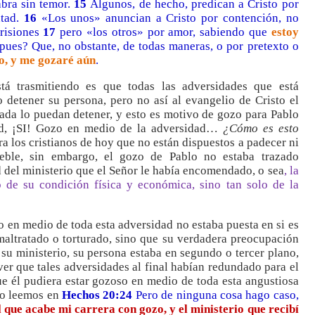
abra sin temor.
15
Algunos, de hecho, predican a Cristo por
ntad.
16
«Los unos» anuncian a Cristo por contención, no
prisiones
17
pero «los otros» por amor, sabiendo que
estoy
ues? Que, no obstante, de todas maneras, o por pretexto o
o, y me gozaré aún
.
tá trasmitiendo es que todas las adversidades que está
detener su persona, pero no así al evangelio de Cristo el
nada lo puedan detener, y esto es motivo de gozo para Pablo
ad, ¡SI! Gozo en medio de la adversidad…
¿Cómo es esto
 los cristianos de hoy que no están dispuestos a padecer ni
eble, sin embargo, el gozo de Pablo no estaba trazado
d del ministerio que el Señor le había encomendado, o sea
, la
 de su condición física y económica, sino tan solo de la
o en medio de toda esta adversidad no estaba puesta en si es
a maltratado o torturado, sino que su verdadera preocupación
su ministerio, su persona estaba en segundo o tercer plano,
 ver que tales adversidades al final habían redundado para el
ue él pudiera estar gozoso en medio de toda esta angustiosa
 lo leemos en
Hechos 20:24
Pero de ninguna cosa hago caso,
l que acabe mi carrera con gozo, y el ministerio que recibí