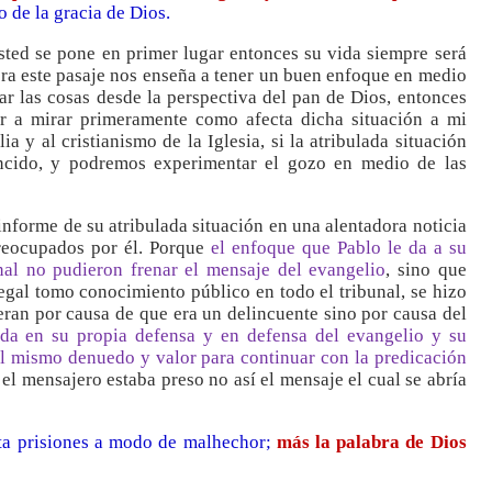
o de la gracia de Dios.
sted se pone en primer lugar entonces su vida siempre será
ra este pasaje nos enseña a tener un buen enfoque en medio
zar las cosas desde la perspectiva del pan de Dios, entonces
er a mirar primeramente como afecta dicha situación a mi
ia y al cristianismo de la Iglesia, si la atribulada situación
ncido, y podremos experimentar el gozo en medio de las
nforme de su atribulada situación en una alentadora noticia
reocupados por él. Porque
el enfoque que Pablo le da a su
nal no pudieron frenar el mensaje del evangelio
, sino que
egal tomo conocimiento público en todo el tribunal, se hizo
eran por causa de que era un delincuente sino por causa del
da en su propia defensa y en defensa del evangelio y su
r el mismo denuedo y valor para continuar con la predicación
n el mensajero estaba preso no así el mensaje el cual se abría
sta prisiones a modo de malhechor;
más la palabra de Dios