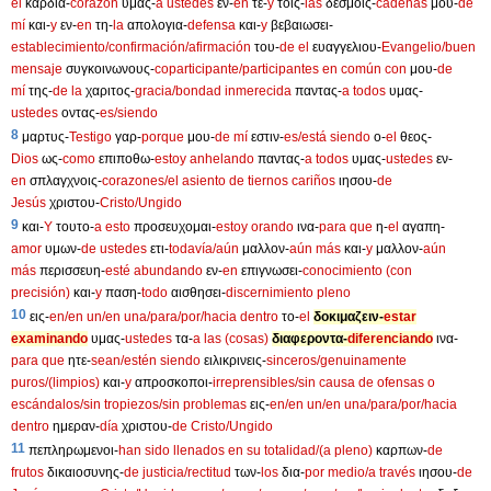
el
καρδια-
corazón
υμας-
a ustedes
εν-
en
τε-
y
τοις-
las
δεσμοις-
cadenas
μου-
de
mí
και-
y
εν-
en
τη-
la
απολογια-
defensa
και-
y
βεβαιωσει-
establecimiento/confirmación/afirmación
του-
de el
ευαγγελιου-
Evangelio/buen
mensaje
συγκοινωνους-
coparticipante/participantes en común con
μου-
de
mí
της-
de la
χαριτος-
gracia/bondad inmerecida
παντας-
a todos
υμας-
ustedes
οντας-
es/siendo
8
μαρτυς-
Testigo
γαρ-
porque
μου-
de mí
εστιν-
es/está siendo
ο-
el
θεος-
Dios
ως-
como
επιποθω-
estoy anhelando
παντας-
a todos
υμας-
ustedes
εν-
en
σπλαγχνοις-
corazones/el asiento de tiernos cariños
ιησου-
de
Jesús
χριστου-
Cristo/Ungido
9
και-
Y
τουτο-
a esto
προσευχομαι-
estoy orando
ινα-
para que
η-
el
αγαπη-
amor
υμων-
de ustedes
ετι-
todavía/aún
μαλλον-
aún más
και-
y
μαλλον-
aún
más
περισσευη-
esté abundando
εν-
en
επιγνωσει-
conocimiento (con
precisión)
και-
y
παση-
todo
αισθησει-
discernimiento pleno
10
εις-
en/en un/en una/para/por/hacia dentro
το-
el
δοκιμαζειν-
estar
examinando
υμας-
ustedes
τα-
a las (cosas)
διαφεροντα-
diferenciando
ινα-
para que
ητε-
sean/estén siendo
ειλικρινεις-
sinceros/genuinamente
puros/(limpios)
και-
y
απροσκοποι-
irreprensibles/sin causa de ofensas o
escándalos/sin tropiezos/sin problemas
εις-
en/en un/en una/para/por/hacia
dentro
ημεραν-
día
χριστου-
de Cristo/Ungido
11
πεπληρωμενοι-
han sido llenados en su totalidad/(a pleno)
καρπων-
de
frutos
δικαιοσυνης-
de justicia/rectitud
των-
los
δια-
por medio/a través
ιησου-
de