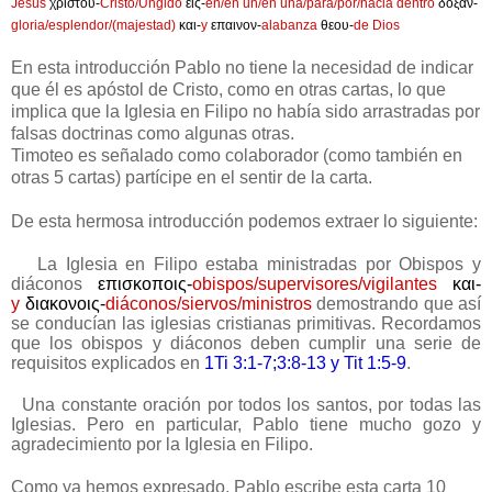
Jesús
χριστου-
Cristo/Ungido
εις-
en/en un/en una/para/por/hacia dentro
δοξαν-
gloria/esplendor/(majestad)
και-
y
επαινον-
alabanza
θεου-
de Dios
En esta introducción Pablo no tiene la necesidad de indicar
que él es apóstol de Cristo, como en otras cartas, lo que
implica que la Iglesia en Filipo no había sido arrastradas por
falsas doctrinas como algunas otras.
Timoteo es señalado como colaborador (como también en
otras 5 cartas) partícipe en el sentir de la carta.
De esta hermosa introducción podemos extraer lo siguiente:
La Iglesia en Filipo estaba ministradas por Obispos y
diáconos
επισκοποις-
obispos/supervisores/vigilantes
και-
y
διακονοις-
diáconos/siervos/ministros
demostrando que así
se conducían las iglesias cristianas primitivas. Recordamos
que los obispos y diáconos deben cumplir una serie de
requisitos explicados en
1Ti 3:1-7;3:8-13 y
Tit 1:5-9
.
Una constante oración por todos los santos, por todas las
Iglesias. Pero en particular, Pablo tiene mucho gozo y
agradecimiento por la Iglesia en Filipo.
Como ya hemos expresado. Pablo escribe esta carta 10