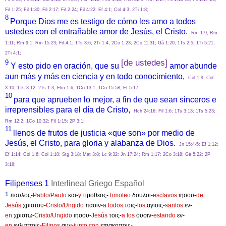
Fil 1:25; Fil 1:30; Fil 2:17; Fil 2:24; Fil 4:22; Ef 4:1; Col 4:3; 2Ti 1:8;
8
Porque Dios me es testigo de cómo les amo a todos
ustedes con el entrañable amor de Jesús, el Cristo.
Rm 1:9; Rm
1:11; Rm 9:1; Rm 15:23; Fil 4:1; 1Ts 3:6; 2Ti 1:4; 2Co 1:23; 2Co 11:31; Gá 1:20; 1Ts 2:5; 1Ti 5:21;
2Ti 4:1;
[de ustedes]
9
Y esto pido en oración, que su
amor abunde
aun más y más en ciencia y en todo conocimiento,
Col 1:9; Col
3:10; 1Ts 3:12; 2Ts 1:3; Flm 1:6; 1Co 13:1; 1Co 15:58; Ef 5:17;
10
para que aprueben lo mejor, a fin de que sean sinceros e
irreprensibles para el día de Cristo,
Hch 24:16; Fil 1:6; 1Ts 3:13; 1Ts 5:23;
Rm 12:2; 1Co 10:32; Fil 1:15; 2P 3:1;
11
llenos de frutos de justicia «que son» por medio de
Jesús, el Cristo, para gloria y alabanza de Dios.
Jn 15:4-5; Ef 1:12;
Ef 1:14; Col 1:6; Col 1:10; Stg 3:18; Mat 3:8; Lc 9:32; Jn 17:24; Rm 1:17; 2Co 3:18; Gá 5:22; 2P
3:18;
Filipenses 1
Interlineal Griego Español
1
παυλος-
Pablo/Paulo
και-
y
τιμοθεος-
Timoteo
δουλοι-
esclavos
ιησου-
de
Jesús
χριστου-
Cristo/Ungido
πασιν-
a todos
τοις-
los
αγιοις-
santos
εν-
en
χριστω-
Cristo/Ungido
ιησου-
Jesús
τοις-
a los
ουσιν-
estando
εν-
en
φιλιπποις-
Filipos
συν-
junto con
επισκοποις-