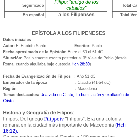
Filipo: “amigo de los
Significado
Total C
caballos”
a los Filipenses
En español
Total Ve
EPÍSTOLA A LOS FILIPENESES
Datos iniciales
Autor:
El Espíritu Santo
Escritor:
Pablo
Fecha aproximada de la Epístola:
Entre el 60 al 61 dC
Situación:
Posiblemente escrita posterior al 3º Viaje de Pablo (desde
Roma, cuando alquilaba bajo custodia
Hch 28:30
)
Fecha de Evangelización de Filipos
:
Año 51 dC
Emperador de la época
:
Claudio (41-54 dC)
Región
:
Macedonia
Temas destacados:
Una vida en Cristo; La humillación y exaltación de
Cristo.
Historia y Geografía de Filipos:
Filippoiv
Filipos: Del griego
"Filippis". Era una colonia
romana en la ciudad más importante de Macedonia
(Hch
16:12).