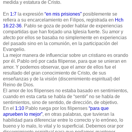
medida y estatura de Cristo.
En
1:7
la expresión
“en mis prisiones”
posiblemente se
refiera a su encarcelamiento en Filipos, registrada en
Hch
16:22-36
.
Pablo se goza de poder hablar de experiencias
compartidas que han forjado una Iglesia fuerte. Su amor y
afecto por ellos se basaba no simplemente en experiencias
del pasado sino en la comunión, en la participación del
Evangelio.
La mejor manera de influenciar sobre un cristiano es orando
por él. Pablo oró por cada filipense, para que se unieran en
amor. Y podemos observar, que el amor de ellos fue el
resultado del gran conocimiento de Cristo, de sus
enseñanzas y de la visión (discernimiento espiritual) del
Reino de Dios.
El amor de los filipenses no estaba basado en sentimientos,
cuando en esta carta se habla de “sentir” no se habla de
sentimientos, sino de sentido, de dirección, de objetivo.
En el
1:10
Pablo ruega por los filipenses
“para que
aprueben lo mejor”
, en otras palabras, que tuvieran la
habilidad para diferenciar entre lo correcto y lo erróneo, lo
bueno y lo malo, lo vital y lo superficial. Debemos orar por
discernimiento espiritual para que podamos mantener