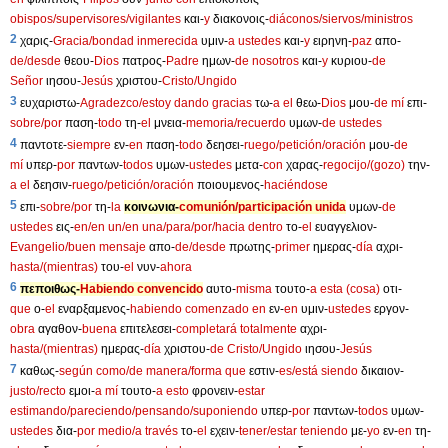
obispos/supervisores/vigilantes
και-
y
διακονοις-
diáconos/siervos/ministros
2
χαρις-
Gracia/bondad inmerecida
υμιν-
a ustedes
και-
y
ειρηνη-
paz
απο-
de/desde
θεου-
Dios
πατρος-
Padre
ημων-
de nosotros
και-
y
κυριου-
de
Señor
ιησου-
Jesús
χριστου-
Cristo/Ungido
3
ευχαριστω-
Agradezco/estoy dando gracias
τω-
a el
θεω-
Dios
μου-
de mí
επι-
sobre/por
παση-
todo
τη-
el
μνεια-
memoria/recuerdo
υμων-
de ustedes
4
παντοτε-
siempre
εν-
en
παση-
todo
δεησει-
ruego/petición/oración
μου-
de
mí
υπερ-
por
παντων-
todos
υμων-
ustedes
μετα-
con
χαρας-
regocijo/(gozo)
την-
a el
δεησιν-
ruego/petición/oración
ποιουμενος-
haciéndose
5
επι-
sobre/por
τη-
la
κοινωνια-
comunión/participación unida
υμων-
de
ustedes
εις-
en/en un/en una/para/por/hacia dentro
το-
el
ευαγγελιον-
Evangelio/buen mensaje
απο-
de/desde
πρωτης-
primer
ημερας-
día
αχρι-
hasta/(mientras)
του-
el
νυν-
ahora
6
πεποιθως-
Habiendo convencido
αυτο-
misma
τουτο-
a esta (cosa)
οτι-
que
ο-
el
εναρξαμενος-
habiendo comenzado en
εν-
en
υμιν-
ustedes
εργον-
obra
αγαθον-
buena
επιτελεσει-
completará totalmente
αχρι-
hasta/(mientras)
ημερας-
día
χριστου-
de Cristo/Ungido
ιησου-
Jesús
7
καθως-
según como/de manera/forma que
εστιν-
es/está siendo
δικαιον-
justo/recto
εμοι-
a mí
τουτο-
a esto
φρονειν-
estar
estimando/pareciendo/pensando/suponiendo
υπερ-
por
παντων-
todos
υμων-
ustedes
δια-
por medio/a través
το-
el
εχειν-
tener/estar teniendo
με-
yo
εν-
en
τη-