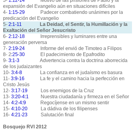
3-
1:12-14
Motivo de las prisiones de Pablo y la
expansión del Evangelio aún en situaciones difíciles
4-
1:15-29
Padecer combatiendo unánimes por la
predicación del Evangelio
5-
2:1-11
La Deidad, el Sentir, la Humillación y la
Exaltación del Señor Jesucristo
6-
2:12-18
Irreprensibles y luminares entre una
generación perversa
7-
2:19-24
Informe del envió de Timoteo a Filipos
8- 2
:25-30
El padecimiento de Epafrodito
9-
3:1-3
Advertencia contra la doctrina aborrecida
de los judaizantes
10-
3:4-8
La confianza en el judaísmo es basura
11-
3:9-16
La fe y el camino hacia la perfección en
Cristo Jesús
12-
3:17-19
Los enemigos de la Cruz
13-
3:20-4:1
Nuestra ciudadanía y firmeza en el Señor
14-
4:2-4:9
Regocíjense en un mismo sentir
15-
4:10-20
La dádiva de los filipenses
16-
4:21-23
Salutación final
Bosquejo RVI 2012