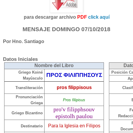
para descargar archivo
PDF
click aquí
MENSAJE DOMINGO 07/10/2018
Por Hno. Santiago
Datos
Iniciales
Nombre del Libro
Dat
Griego Koiné
Posición C
ΠΡΟΣ ΦΙΛΙΠΠΗΣΟΥΣ
Mayúsculo
Ap
pros filippisous
Transliteración
Clasi
Pronunciación
Pros filipisus
Griega
pro'v filipphsouv
F
Griego Bizantino
epistolh paulou
Redacc
Para la Iglesia en Filipos
Destinatario
Docum