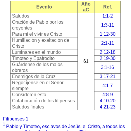
Año
Evento
Ref.
aC
Saludos
1:1-2
Oración de Pablo por los
1:3-11
creyentes
Para mí el vivir es Cristo
1:12-30
Humillación y exaltación de
2:1-11
Cristo
Luminares en el mundo
2:12-18
Timoteo y Epafrodito
2:19-30
61
Guárdense de los malos
3:1-16
obreros
Enemigos de la Cruz
3:17-21
Regocíjense en el Señor
4:1-7
siempre
Consideren esto
4:8-9
Colaboración de los filipenses
4:10-20
Saludos finales
4:21-23
Filipenses 1
1
Pablo y Timoteo, esclavos de Jesús, el Cristo, a todos los