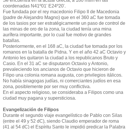
Se encuentra en la actual Grecia, a 180 msm en las
coordenadas N41º01' E24º20'.
Fue fundada por el rey macedonio Filipo II de Macedonia
(padre de Alejandro Magno) que en el 360 aC fue tomada
de los tasios por ser estratégicamente un paso de control de
las minas de oro de la zona, la ciudad tenía una mina
aurífera importante, por lo cual fue motivo de grandes
batallas.
Posteriormente, en el 168 aC, la ciudad fue tomada por los
romanos en la batalla de Pidna. Y en el año 42 aC Octavio y
Antonio les quitaron la ciudad a los republicanos Bruto y
Casio. En el 31 aC se disputaron Octavio y Antonio,
prevaleciendo los ancianos de Octavio que hicieron de
Filipo una colonia romana augusta, con privilegios itálicos.
No había sinagogas judías, ni comerciantes judíos en esa
zona, posiblemente por ser muy conflictiva.
En el aspecto religioso, se consideraba a Filipos como una
ciudad muy pagana y supersticiosa.
Evangelización de Filipos
Durante el segundo viaje evangelístico de Pablo con Silas
(entre el 49 y 52 dC), siendo Claudio emperador de roma
(41 al 54 dC) el Espíritu Santo le impidió predicar la Palabra