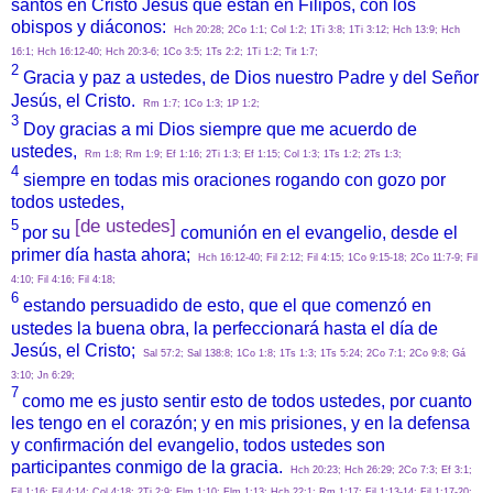
santos en Cristo Jesús que están en Filipos, con los
obispos y diáconos:
Hch 20:28; 2Co 1:1; Col 1:2; 1Ti 3:8; 1Ti 3:12; Hch 13:9; Hch
16:1; Hch 16:12-40; Hch 20:3-6; 1Co 3:5; 1Ts 2:2; 1Ti 1:2; Tit 1:7;
2
Gracia y paz a ustedes, de Dios nuestro Padre y del Señor
Jesús, el Cristo.
Rm 1:7; 1Co 1:3; 1P 1:2;
3
Doy gracias a mi Dios siempre que me acuerdo de
ustedes,
Rm 1:8; Rm 1:9; Ef 1:16; 2Ti 1:3; Ef 1:15; Col 1:3; 1Ts 1:2; 2Ts 1:3;
4
siempre en todas mis oraciones rogando con gozo por
todos ustedes,
[de ustedes]
5
por su
comunión en el evangelio, desde el
primer día hasta ahora;
Hch 16:12-40; Fil 2:12; Fil 4:15; 1Co 9:15-18; 2Co 11:7-9; Fil
4:10; Fil 4:16; Fil 4:18;
6
estando persuadido de esto, que el que comenzó en
ustedes la buena obra, la perfeccionará hasta el día de
Jesús, el Cristo;
Sal 57:2; Sal 138:8; 1Co 1:8; 1Ts 1:3; 1Ts 5:24; 2Co 7:1; 2Co 9:8; Gá
3:10; Jn 6:29;
7
como me es justo sentir esto de todos ustedes, por cuanto
les tengo en el corazón; y en mis prisiones, y en la defensa
y confirmación del evangelio, todos ustedes son
participantes conmigo de la gracia.
Hch 20:23; Hch 26:29; 2Co 7:3; Ef 3:1;
Fil 1:16; Fil 4:14; Col 4:18; 2Ti 2:9; Flm 1:10; Flm 1:13; Hch 22:1; Rm 1:17; Fil 1:13-14; Fil 1:17-20;