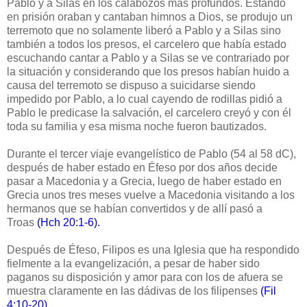
Pablo y a Silas en los calabozos más profundos. Estando
en prisión oraban y cantaban himnos a Dios, se produjo un
terremoto que no solamente liberó a Pablo y a Silas sino
también a todos los presos, el carcelero que había estado
escuchando cantar a Pablo y a Silas se ve contrariado por
la situación y considerando que los presos habían huido a
causa del terremoto se dispuso a suicidarse siendo
impedido por Pablo, a lo cual cayendo de rodillas pidió a
Pablo le predicase la salvación, el carcelero creyó y con él
toda su familia y esa misma noche fueron bautizados.
Durante el tercer viaje evangelístico de Pablo (54 al 58 dC),
después de haber estado en Éfeso por dos años decide
pasar a Macedonia y a Grecia, luego de haber estado en
Grecia unos tres meses vuelve a Macedonia visitando a los
hermanos que se habían convertidos y de allí pasó a
Troas
(Hch 20:1-6).
Después de Éfeso, Filipos es una Iglesia que ha respondido
fielmente a la evangelización, a pesar de haber sido
paganos su disposición y amor para con los de afuera se
muestra claramente en las dádivas de los filipenses
(Fil
4:10-20).