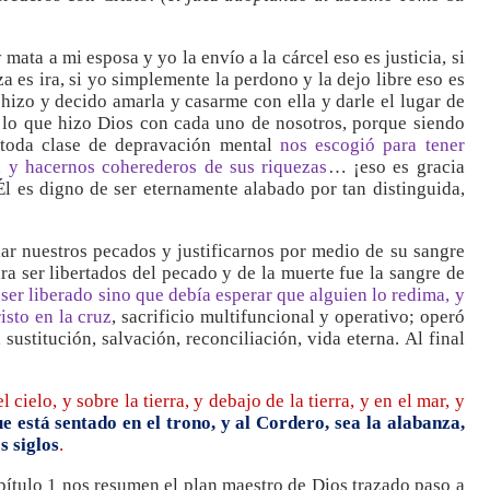
 mata a mi esposa y yo la envío a la cárcel eso es justicia, si
 es ira, si yo simplemente la perdono y la dejo libre eso es
 hizo y decido amarla y casarme con ella y darle el lugar de
es lo que hizo Dios con cada uno de nosotros, porque siendo
 toda clase de depravación mental
nos escogió para tener
á y hacernos coherederos de sus riquezas
… ¡eso es gracia
Él es digno de ser eternamente alabado por tan distinguida,
iar nuestros pecados y justificarnos por medio de su sangre
ara ser libertados del pecado y de la muerte fue la sangre de
 ser liberado sino que debía esperar que alguien lo redima, y
isto en la cruz
, sacrificio multifuncional y operativo; operó
 sustitución, salvación, reconciliación, vida eterna. Al final
 cielo, y sobre la tierra, y debajo de la tierra, y en el mar, y
e está sentado en el trono, y al Cordero, sea la alabanza,
s siglos
.
apítulo 1 nos resumen el plan maestro de Dios trazado paso a