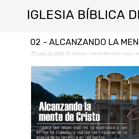
IGLESIA BÍBLICA 
02 - ALCANZANDO LA MENT
mayo 20, 2018
Efesios
,
Gabriel Montaño
,
Libro
,
t