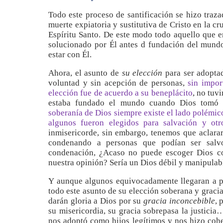
Todo este proceso de santificación se hizo traz
muerte expiatoria y sustitutiva de Cristo en la 
Espíritu Santo. De este modo todo aquello que e
solucionado por Él antes d fundación del mundo
estar con Él.
Ahora, el asunto de
su elección
para ser adoptad
voluntad y sin acepción de personas,
sin impor
elección fue de acuerdo a su beneplácito
, no tuv
estaba fundado el mundo cuando Dios tomó s
soberanía de Dios siempre existe el lado polémic
algunos fueron elegidos para salvación y otr
inmisericorde, sin embargo, tenemos que aclarar
condenando a personas que podían ser salvo
condenación, ¿Acaso no puede escoger Dios co
nuestra opinión? Sería un Dios débil y manipulab
Y aunque algunos equivocadamente llegaran a pen
todo este asunto de su elección soberana y gracia r
darán gloria a Dios por su
gracia inconcebible
, 
su misericordia, su gracia sobrepasa la justicia
nos adoptó como hijos legítimos y nos hizo coh