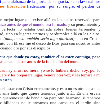
6
para alabanza de la gloria de su gracia, «con la» cual nos
os liberación
[redención] por su sangre, el perdón de
n mejor lugar que existe allá en los cielos reservado para
hizo antes de que el mundo sea formado
, y su pensamiento y
perfecta no estaba centrada sobre bienes terrenales y
, sino en lugares eternos y perdurables allá en los cielos,
los
(aunque eso también sería algo glorioso)
sino en Cristo,
unto con Él, ese fue el deseo de Dios para con nosotros antes
 cuando oro por sus discípulos:
ero que donde yo estoy, también ellos estén conmigo
,
para
as amado desde antes de la fundación del mundo.
 hay si así no fuera, yo se lo hubiera dicho, voy, por lo
uere y les preparare lugar, vendré otra vez, y les tomaré a mí
n estén
.
 el estar con Cristo eternamente, y esto no es otra cosa que
 ama tanto que quiere tenernos junto a Él. En una escala
 queremos ser de bendición para otro hermano, si tenemos
osibilidades no le armamos una carpa en el jardín sino