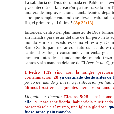
La sabiduría de Dios derramada en Pablo nos rev
y acontecerá en la creación ya fue trazado por 
una era de improvisaciones tambaleantes departe
sino que simplemente todo se lleva a cabo tal co
fin, el primero y el último!
(Ap 22:13)
.
Entonces, dentro del plan maestro de Dios fuimos
sin mancha para estar delante de Él, pero helo a
mundo son tan pecadores como el resto y ¿Cómo
Santo Santo para morar con futuros pecadores? e
santidad es fuego consumidor, sin embargo, as
también antes de la fundación del mundo trazo n
santos y sin mancha delante de Él
(versículo 4)
, 
1°Pedro 1:19
sino con la sangre preciosa
contaminación,
20
ya destinado desde antes de
polvo del mundo y nuestra justificación ya habí
últimos [postreros, siguientes] tiempos por amor 
Llegado su tiempo;
Efesios 5:25
…así como C
ella
,
26
para santificarla, habiéndola purificad
presentársela a sí mismo, una iglesia gloriosa,
qu
fuese santa y sin mancha.