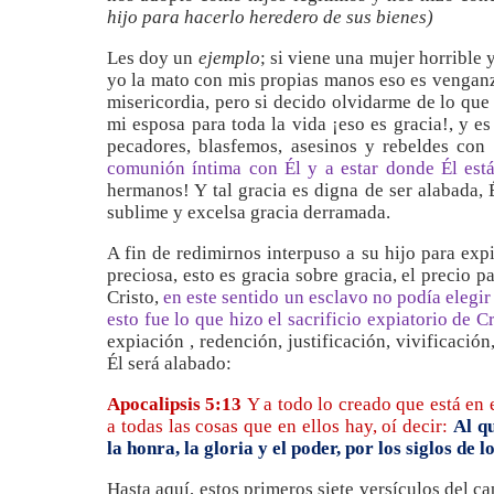
hijo para hacerlo heredero de sus bienes)
Les doy un
ejemplo
; si viene una mujer horrible y
yo la mato con mis propias manos eso es venganza
misericordia, pero si decido olvidarme de lo que
mi esposa para toda la vida ¡eso es gracia!, y 
pecadores, blasfemos, asesinos y rebeldes con
comunión íntima con Él y a estar donde Él est
hermanos! Y tal gracia es digna de ser alabada, 
sublime y excelsa gracia derramada.
A fin de redimirnos interpuso a su hijo para exp
preciosa, esto es gracia sobre gracia, el precio p
Cristo,
en este sentido un esclavo no podía elegir
esto fue lo que hizo el sacrificio expiatorio de Cr
expiación , redención, justificación, vivificación,
Él será alabado:
Apocalipsis 5:13
Y a todo lo creado que está en el
a todas las cosas que en ellos hay, oí decir:
Al qu
la honra, la gloria y el poder, por los siglos de lo
Hasta aquí, estos primeros siete versículos del c