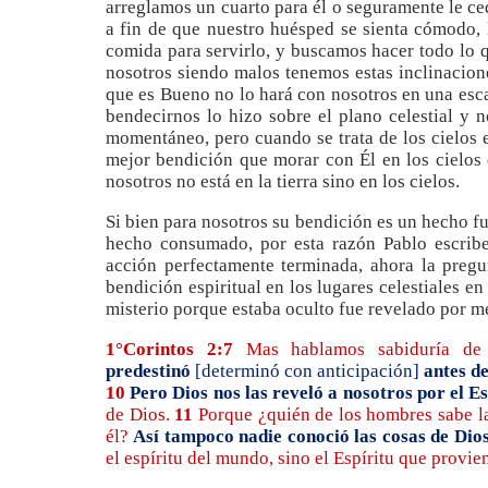
arreglamos un cuarto para él o seguramente le c
a fin de que nuestro huésped se sienta cómodo,
comida para servirlo, y buscamos hacer todo lo q
nosotros siendo malos tenemos estas inclinacion
que es Bueno no lo hará con nosotros en una esc
bendecirnos lo hizo sobre el plano celestial y n
momentáneo, pero cuando se trata de los cielos 
mejor bendición que morar con Él en los cielos 
nosotros no está en la tierra sino en los cielos.
Si bien para nosotros su bendición es un hecho fu
hecho consumado, por esta razón Pablo escri
acción perfectamente terminada, ahora la preg
bendición espiritual en los lugares celestiales en
misterio porque estaba oculto fue revelado por me
1°Corintos 2:7
Mas hablamos sabiduría de
predestinó
[determinó con anticipación]
antes de
10
Pero Dios nos las reveló a nosotros por el E
de Dios.
11
Porque ¿quién de los hombres sabe la
él?
Así tampoco nadie conoció las cosas de Dios,
el espíritu del mundo, sino el Espíritu que provie