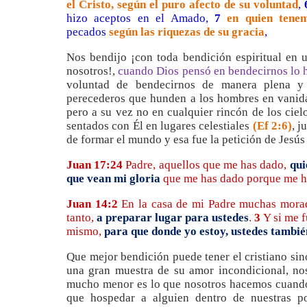
el Cristo, según el puro afecto de su voluntad
,
hizo aceptos en el Amado,
7
en quien tenem
pecados
según las riquezas de su gracia
,
Nos bendijo ¡con toda bendición espiritual en u
nosotros!,
cuando Dios pensó en bendecirnos lo 
voluntad de bendecirnos de manera plena y 
perecederos que hunden a los hombres en vanidad
pero a su vez no en cualquier rincón de los cie
sentados con Él en lugares celestiales
(Ef 2:6)
, j
de formar el mundo y esa fue la petición de Jesús
Juan 17:24
Padre, aquellos que me has dado,
qui
que vean mi gloria
que me has dado porque me h
Juan 14:2
En la casa de mi Padre muchas moradas
tanto,
a preparar lugar para ustedes
.
3
Y si me f
mismo,
para que donde yo estoy, ustedes tambié
Que mejor bendición puede tener el cristiano sino
una gran muestra de su amor incondicional, nos
mucho menor es lo que nosotros hacemos cuando
que hospedar a alguien dentro de nuestras p