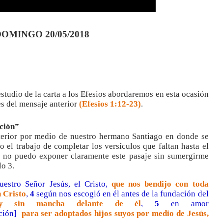
OMINGO 20/05/2018
tudio de la carta a los Efesios abordaremos en esta ocasión
es del mensaje anterior
(Efesios 1:12-23)
.
ición”
nterior por medio de nuestro hermano Santiago en donde se
o el trabajo de completar los versículos que faltan hasta el
, no puedo exponer claramente este pasaje sin sumergirme
lo 3.
estro Señor Jesús, el Cristo,
que nos bendijo con toda
n Cristo
,
4
según nos escogió en él antes de la fundación del
 y sin mancha delante de él
,
5
en amor
ción]
para ser adoptados hijos suyos por medio de Jesús,