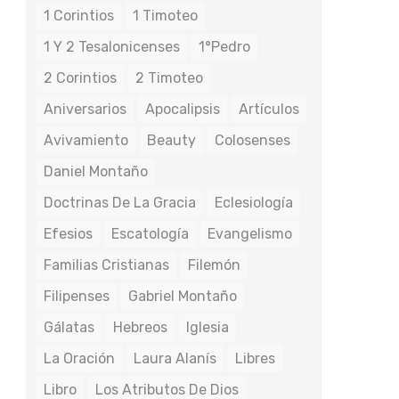
1 Corintios
1 Timoteo
1 Y 2 Tesalonicenses
1°Pedro
2 Corintios
2 Timoteo
Aniversarios
Apocalipsis
Artículos
Avivamiento
Beauty
Colosenses
Daniel Montaño
Doctrinas De La Gracia
Eclesiología
Efesios
Escatología
Evangelismo
Familias Cristianas
Filemón
Filipenses
Gabriel Montaño
Gálatas
Hebreos
Iglesia
La Oración
Laura Alanís
Libres
Libro
Los Atributos De Dios