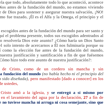
ela que todo, absolutamente todo lo que aconteció, acontece
Dios antes de la fundación del mundo, no estamos viviendo
 de Dios para sostener y asegurar nuestra salvación, ¡NO!
mo fue trazado, ¡Él es el Alfa y la Omega, el principio y el
 escogidos antes de la fundación del mundo para ser santo y
quí el problema presente, todos sus escogidos adentrados al
 resolvería Dios este asunto? ¿Cómo haría un Dios Santo
l solo intento de acercarnos a Él nos fulminaría porque su
í como la elección fue antes de la fundación del mundo,
uestra justificación y santificación a fin de que fuésemos
¿Cómo hizo todo este asunto de nuestra justificación?:
 de Cristo, como de un cordero sin mancha y sin
 la fundación del mundo
(no había hecho ni el principio del
a sido diseñada)
, pero manifestado [dado a conocer] en los
de ustedes,
risto amó a la iglesia, y
se entregó a sí mismo por
o en el lavamiento del agua por la declaración,
27
a fin de
e no tuviese mancha ni arruga ni cosa semejante, sino que