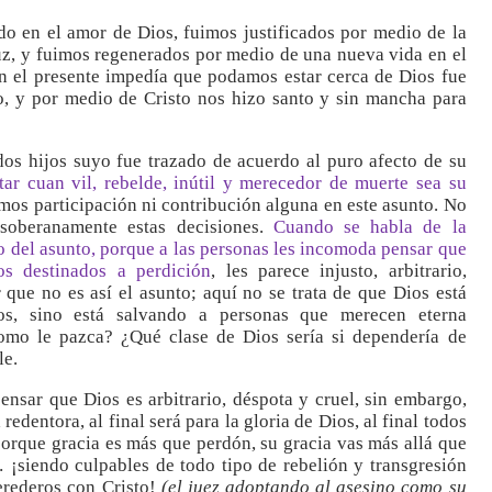
ado en el amor de Dios, fuimos justificados por medio de la
cruz, y fuimos regenerados por medio de una nueva vida en el
n el presente impedía que podamos estar cerca de Dios fue
, y por medio de Cristo nos hizo santo y sin mancha para
os hijos suyo fue trazado de acuerdo al puro afecto de su
tar cuan vil, rebelde, inútil y merecedor de muerte sea su
imos participación ni contribución alguna en este asunto. No
oberanamente estas decisiones.
Cuando se habla de la
o del asunto, porque a las personas les incomoda pensar que
os destinados a perdición
, les parece injusto, arbitrario,
 que no es así el asunto; aquí no se trata de que Dios está
s, sino está salvando a personas que merecen eterna
mo le pazca? ¿Qué clase de Dios sería si dependería de
le.
sar que Dios es arbitrario, déspota y cruel, sin embargo,
edentora, al final será para la gloria de Dios, al final todos
porque gracia es más que perdón, su gracia vas más allá que
… ¡siendo culpables de todo tipo de rebelión y transgresión
erederos con Cristo!
(el juez adoptando al asesino como su