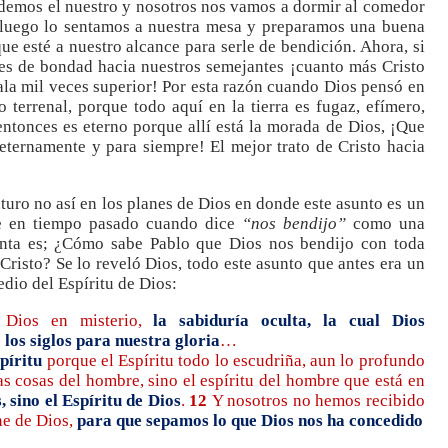
edemos el nuestro y nosotros nos vamos a dormir al comedor
 luego lo sentamos a nuestra mesa y preparamos una buena
ue esté a nuestro alcance para serle de bendición. Ahora, si
es de bondad hacia nuestros semejantes ¡cuanto más Cristo
ala mil veces superior! Por esta razón cuando Dios pensó en
o terrenal, porque todo aquí en la tierra es fugaz, efímero,
entonces es eterno porque allí está la morada de Dios, ¡Que
eternamente y para siempre! El mejor trato de Cristo hacia
turo no así en los planes de Dios en donde este asunto es un
be en tiempo pasado cuando dice
“nos bendijo”
como una
unta es; ¿Cómo sabe Pablo que Dios nos bendijo con toda
 Cristo? Se lo reveló Dios, todo este asunto que antes era un
dio del Espíritu de Dios:
 Dios en misterio,
la sabiduría oculta, la cual Dios
 los siglos para nuestra gloria
…
spíritu
porque el Espíritu todo lo escudriña, aun lo profundo
s cosas del hombre, sino el espíritu del hombre que está en
 sino el Espíritu de Dios
.
12
Y nosotros no hemos recibido
ne de Dios,
para que sepamos lo que Dios nos ha concedido