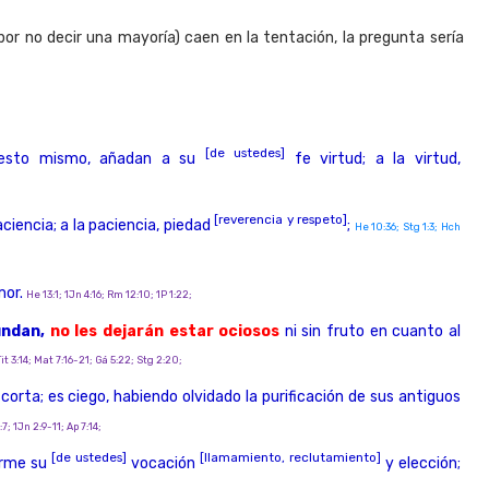
por no decir una mayoría) caen en la tentación, la pregunta sería
[de ustedes]
r esto mismo, añadan a su
fe virtud; a la virtud,
[reverencia y respeto]
aciencia; a la paciencia, piedad
;
He 10:36; Stg 1:3; Hch
mor.
He 13:1; 1Jn 4:16; Rm 12:10; 1P 1:22;
undan,
no les dejarán estar ociosos
ni sin fruto en cuanto al
Tit 3:14; Mat 7:16-21; Gá 5:22; Stg 2:20;
corta; es ciego, habiendo olvidado la purificación de sus antiguos
:7; 1Jn 2:9-11; Ap 7:14;
[de ustedes]
[llamamiento, reclutamiento]
irme su
vocación
y elección;