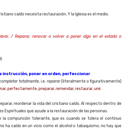
tiano caído necesita restauración. Y la Iglesia es el medio.
brar.
/ Reparar, renovar o volver a poner algo en el estado o
75
a instrucción, poner en orden, perfeccionar
 completar totalmente,
i.e.
reparar
(literalmente o figurativamente)
nar, perfectamente, preparar, remendar, restaurar, unir.
eparar, reordenar la vida del cristiano caído. Al respecto dentro de
es Espirituales que ayude a la restauración de las personas.
n la compunción tolerante, que es cuando se tolera el continuo
ano ha caído en un vicio como el alcohol o tabaquismo, no hay que