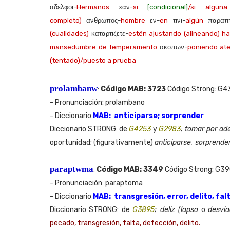
αδελφοι-
Hermanos
εαν-
si
[condicional]
/si algun
completo)
ανθρωπος-
hombre
εν-
en
τινι-
algún
παραπτ
(cualidades)
καταρτιζετε-
estén ajustando (alineando) ha
mansedumbre de temperamento
σκοπων-
poniendo at
(tentado)/puesto a prueba
prolambanw
Código MAB: 3723
Código Strong: G4
:
- Pronunciación: prolambano
- Diccionario
MAB:
anticiparse; sorprender
Diccionario STRONG: de
G4253
y
G2983
; tomar por ad
oportunidad; (figurativamente)
anticiparse, sorprende
paraptwma
Código MAB: 3349
Código Strong: G3
:
- Pronunciación: paraptoma
- Diccionario
MAB:
transgresión, error, delito, fa
Diccionario STRONG: de
G3895
; deliz (lapso
o
desvia
pecado, transgresión, falta, defección, delito.