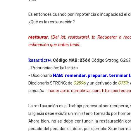
Es entonces cuando por impotencia o incapacidad el cris
¿Qué es la restauración?
restaurar
. (Del lat. restaurāre).
tr. Recuperar o reco
estimación que antes tenía.
katarti;zw
Código MAB: 2366
Código Strong: G26
:
- Pronunciación: katartizo
- Diccionario
MAB:
remendar, preparar, terminar l
Diccionario STRONG: de
G2596
y un derivado de
G739
;
o
ajustar
:-
hacer apto, completar, constituir, perfeccio
La restauración es el trabajo procesual por recuperar, r
la Iglesia debe existir un ministerio formado por hombr
Ahora bien, no se debe confundir la restauración co
pecado del pecador, es decir, por ejemplo: Si un herm