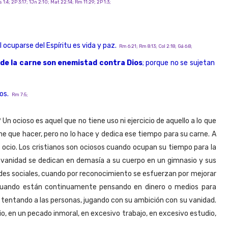
s 1:4; 2P 3:17; 1Jn 2:10; Mat 22:14; Rm 11:29; 2P 1:3;
el ocuparse del Espíritu es vida y paz.
Rm 6:21; Rm 8:13; Col 2:18; Gá 6:8;
de la carne son enemistad contra Dios
; porque no se sujetan
os.
Rm 7:5;
n ocioso es aquel que no tiene uso ni ejercicio de aquello a lo que
ne que hacer, pero no lo hace y dedica ese tiempo para su carne. A
a ocio. Los cristianos son ociosos cuando ocupan su tiempo para la
r vanidad se dedican en demasía a su cuerpo en un gimnasio y sus
es sociales, cuando por reconocimiento se esfuerzan por mejorar
s cuando están continuamente pensando en dinero o medios para
 tentando a las personas, jugando con su ambición con su vanidad.
, en un pecado inmoral, en excesivo trabajo, en excesivo estudio,