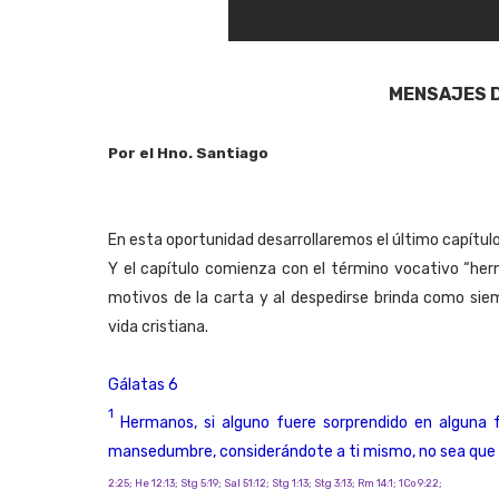
MENSAJES 
Por el Hno. Santiago
En esta oportunidad desarrollaremos el último capítulo 
Y el capítulo comienza con el término vocativo “herm
motivos de la carta y al despedirse brinda como si
vida cristiana.
Gálatas 6
1
Hermanos, si alguno fuere
sorprendido
en alguna fa
mansedumbre, considerándote a ti mismo, no sea que
2:25; He 12:13; Stg 5:19; Sal 51:12; Stg 1:13; Stg 3:13; Rm 14:1; 1Co 9:22;