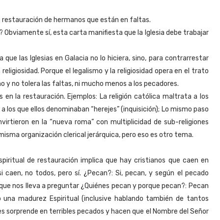
la restauración de hermanos que están en faltas.
 Obviamente sí, esta carta manifiesta que la Iglesia debe trabajar
que las Iglesias en Galacia no lo hiciera, sino, para contrarrestar
eligiosidad. Porque el legalismo y la religiosidad opera en el trato
smo y no tolera las faltas, ni mucho menos a los pecadores.
 en la restauración. Ejemplos: La religión católica maltrata a los
 los que ellos denominaban “herejes” (inquisición); Lo mismo paso
rtieron en la “nueva roma” con multiplicidad de sub-religiones
misma organización clerical jerárquica, pero eso es otro tema.
Espiritual de restauración implica que hay cristianos que caen en
i caen, no todos, pero sí. ¿Pecan?: Si, pecan, y según el pecado
 que nos lleva a preguntar ¿Quiénes pecan y porque pecan?: Pecan
o una madurez Espiritual (inclusive hablando también de tantos
les sorprende en terribles pecados y hacen que el Nombre del Señor