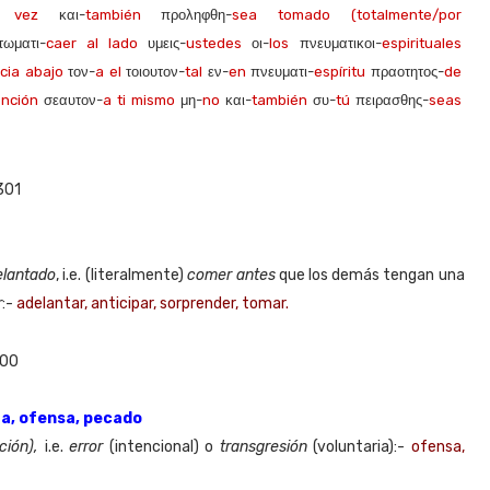
a vez
και-
también
προληφθη-
sea tomado (totalmente/por
ωματι-
caer al lado
υμεις-
ustedes
οι-
los
πνευματικοι-
espirituales
cia abajo
τον-
a el
τοιουτον-
tal
εν-
en
πνευματι-
espíritu
πραοτητος-
de
ención
σεαυτον-
a ti mismo
μη-
no
και-
también
συ-
tú
πειρασθης-
seas
301
elantado
, i.e. (literalmente)
comer antes
que los demás tengan una
r
:-
adelantar, anticipar, sorprender, tomar.
900
lta, ofensa, pecado
ción),
i.e.
error
(intencional) o
transgresión
(voluntaria):-
ofensa,