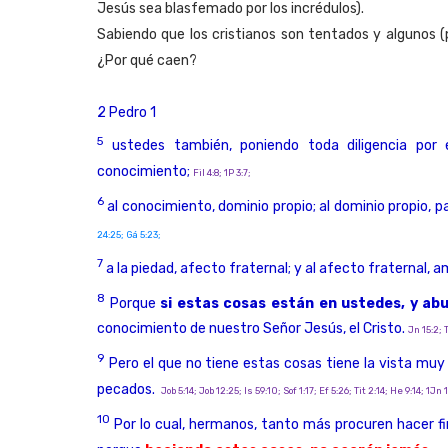
Jesús sea blasfemado por los incrédulos).
Sabiendo que los cristianos son tentados y algunos (
¿Por qué caen?
2 Pedro 1
5
ustedes también, poniendo toda diligencia po
conocimiento;
Fil 4:8; 1P 3:7;
6
al conocimiento, dominio propio; al dominio propio, p
24:25; Gá 5:23;
7
a la piedad, afecto fraternal; y al afecto fraternal, a
8
Porque
si estas cosas están en ustedes, y ab
conocimiento de nuestro Señor Jesús, el Cristo.
Jn 15:2; 
9
Pero el que no tiene estas cosas tiene la vista muy 
pecados.
Job 5:14; Job 12:25; Is 59:10; Sof 1:17; Ef 5:26; Tit 2:14; He 9:14; 1Jn 1
10
Por lo cual, hermanos, tanto más procuren hacer f