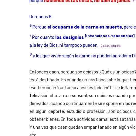
porque
haciendo estas cosas, no caerán jamás
.
1T
Romanos 8
6
Porque
el ocuparse de la carne es muerte
, pero 
7
[intenciones, tendencias]
Por cuanto
los designios
a la ley de Dios, ni tampoco pueden;
1Co 2:14; Stg 4:4;
8
y los que viven según la carne no pueden agradar a Di
Entonces caen, porque son ociosos ¿Qué es un ocioso? U
está destinado. Es cuando un cristiano sabe lo que tie
ese tiempo infructuoso a ese estado inútil, se le llam
televisión chatarra o sensual, son ociosos cuando po
derivados, cuando continuamente se expone en las red
en algún deporte, estudio o profesión, son ocioso
obtener bienes. En toda actividad carnal está satanás
Y una vez que caen quedan empantanado en algún vicio
etc.