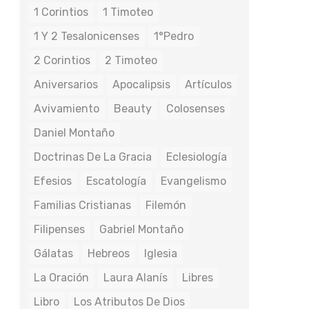
1 Corintios
1 Timoteo
1 Y 2 Tesalonicenses
1°Pedro
2 Corintios
2 Timoteo
Aniversarios
Apocalipsis
Artículos
Avivamiento
Beauty
Colosenses
Daniel Montaño
Doctrinas De La Gracia
Eclesiología
Efesios
Escatología
Evangelismo
Familias Cristianas
Filemón
Filipenses
Gabriel Montaño
Gálatas
Hebreos
Iglesia
La Oración
Laura Alanís
Libres
Libro
Los Atributos De Dios