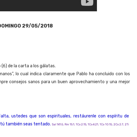
DOMINGO 29/05/2018
(6) de la carta a los gálatas.
anos”, lo cual indica claramente que Pablo ha concluido con los
empre consejos sanos para un buen aprovechamiento y una mejor
lta, ustedes que son espirituales, restáurenle con espíritu de
 tú también seas tentado.
Sal 141:5; Rm 15:1; 1Co 2:15; 1Co 4:21; 1Co 10:15; 2Co 2:7; 2Ti