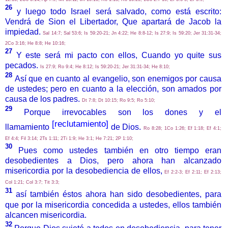
26
y luego todo Israel será salvado, como está escrito:
Vendrá de Sion el Libertador, Que apartará de Jacob la
impiedad.
Sal 14:7; Sal 53:6; Is 59:20-21; Jn 4:22; He 8:8-12; Is 27:9; Is 59:20; Jer 31:31-34;
2Co 3:16; He 8:8; He 10:16;
27
Y este será mi pacto con ellos, Cuando yo quite sus
pecados.
Is 27:9; Ro 9:4; He 8:12; Is 59:20-21; Jer 31:31-34; He 8:10;
28
Así que en cuanto al evangelio, son enemigos por causa
de ustedes; pero en cuanto a la elección, son amados por
causa de los padres.
Dt 7:8; Dt 10:15; Ro 9:5; Ro 5:10;
29
Porque irrevocables son los dones y el
[reclutamiento]
llamamiento
de Dios.
Ro 8:28; 1Co 1:26; Ef 1:18; Ef 4:1;
Ef 4:4; Fil 3:14; 2Ts 1:11; 2Ti 1:9; He 3:1; He 7:21; 2P 1:10;
30
Pues como ustedes también en otro tiempo eran
desobedientes a Dios, pero ahora han alcanzado
misericordia por la desobediencia de ellos,
Ef 2:2-3; Ef 2:11; Ef 2:13;
Col 1:21; Col 3:7; Tit 3:3;
31
así también éstos ahora han sido desobedientes, para
que por la misericordia concedida a ustedes, ellos también
alcancen misericordia.
32