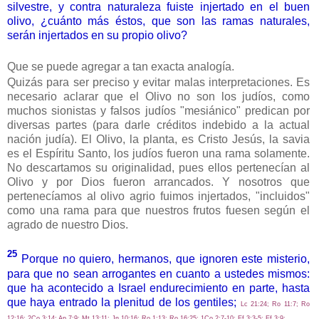
silvestre, y contra naturaleza fuiste injertado en el buen
olivo, ¿cuánto más éstos, que son las ramas naturales,
serán injertados en su propio olivo?
Que se puede agregar a tan exacta analogía.
Quizás para ser preciso y evitar malas interpretaciones. Es
necesario aclarar que el Olivo no son los judíos, como
muchos sionistas y falsos judíos "mesiánico" predican por
diversas partes (para darle créditos indebido a la actual
nación judía). El Olivo, la planta, es Cristo Jesús, la savia
es el Espíritu Santo, los judíos fueron una rama solamente.
No descartamos su originalidad, pues ellos pertenecían al
Olivo y por Dios fueron arrancados. Y nosotros que
pertenecíamos al olivo agrio fuimos injertados, "incluidos"
como una rama para que nuestros frutos fuesen según el
agrado de nuestro Dios.
25
Porque no quiero, hermanos, que ignoren este misterio,
para que no sean arrogantes en cuanto a ustedes mismos:
que ha acontecido a Israel endurecimiento en parte, hasta
que haya entrado la plenitud de los gentiles;
Lc 21:24; Ro 11:7; Ro
12:16; 2Co 3:14; Ap 7:9; Mt 13:11; Jn 10:16; Ro 1:13; Ro 16:25; 1Co 2:7-10; Ef 3:3-5; Ef 3:9;