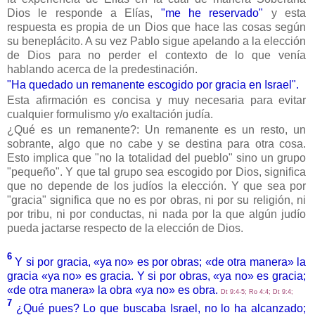
Dios le responde a Elías,
"me he reservado"
y esta
respuesta es propia de un Dios que hace las cosas según
su beneplácito. A su vez Pablo sigue apelando a la elección
de Dios para no perder el contexto de lo que venía
hablando acerca de la predestinación.
"Ha quedado un remanente escogido por gracia en Israel".
Esta afirmación es concisa y muy necesaria para evitar
cualquier formulismo y/o exaltación judía.
¿Qué es un remanente?: Un remanente es un resto, un
sobrante, algo que no cabe y se destina para otra cosa.
Esto implica que "no la totalidad del pueblo" sino un grupo
"pequeño". Y que tal grupo sea escogido por Dios, significa
que no depende de los judíos la elección. Y que sea por
"gracia" significa que no es por obras, ni por su religión, ni
por tribu, ni por conductas, ni nada por la que algún judío
pueda jactarse respecto de la elección de Dios.
6
Y si por gracia, «ya no» es por obras; «de otra manera» la
gracia «ya no» es gracia. Y si por obras, «ya no» es gracia;
«de otra manera» la obra «ya no» es obra.
Dt 9:4-5; Ro 4:4; Dt 9:4;
7
¿Qué pues? Lo que buscaba Israel, no lo ha alcanzado;