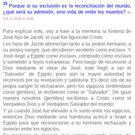
15
Porque si su exclusión es la reconciliación del mundo,
¿qué será su admisión, sino vida de entre los muertos?
Ro
5:11; Lc 15:24; Lc 15:32;
Para explicar esto, voy a traer a la memoria la historia de
José hijo de Jacob, el cual fue figura del Cristo.
Los hijos de Jacob aborrecían tanto a su propio hermano, a
su propia sangre, que decidieron venderlo como esclavo. Y
José llegó a Egipto como esclavo, comprado como esclavo
y sometido a leyes extranjeras. Pero luego de reconocer a
Dios mediante el obrar de José, este llegó a ser el
"Salvador" de Egipto, pues aún la mayor autoridad le
reconoció por su revelación y sabiduría. Es decir, los de su
propia sangre lo rechazaron, pero los egipcios (entiéndase
como gentiles), le recibieron como el "Salvador". De igual
manera nosotros (gentiles) recibimos a Cristo como el
Verdadero Dios y el Verdadero Salvador del mundo.
Y ya cuando José fue elevado a lo sumo entre los egipcios,
entonces Dios mediante una hambruna acercó a Israel a
Egipto para que reconocieran a su hermano rechazado y
vivieran entre los egipcios.