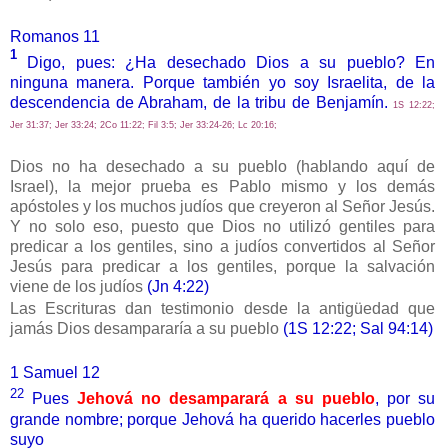
Romanos 11
1
Digo, pues: ¿Ha desechado Dios a su pueblo? En
ninguna manera. Porque también yo soy Israelita, de la
descendencia de Abraham, de la tribu de Benjamín.
1S 12:22;
Jer 31:37; Jer 33:24; 2Co 11:22; Fil 3:5; Jer 33:24-26; Lc 20:16;
Dios no ha desechado a su pueblo (hablando aquí de
Israel), la mejor prueba es Pablo mismo y los demás
apóstoles y los muchos judíos que creyeron al Señor Jesús.
Y no solo eso, puesto que Dios no utilizó gentiles para
predicar a los gentiles, sino a judíos convertidos al Señor
Jesús para predicar a los gentiles, porque la salvación
viene de los judíos
(Jn 4:22)
Las Escrituras dan testimonio desde la antigüedad que
jamás Dios desampararía a su pueblo
(1S 12:22; Sal 94:14)
1 Samuel 12
22
Pues
Jehová no desamparará a su pueblo
, por su
grande nombre; porque Jehová ha querido hacerles pueblo
suyo