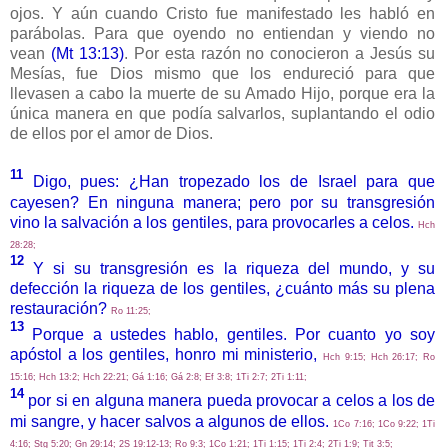
ojos. Y aún cuando Cristo fue manifestado les habló en
parábolas. Para que oyendo no entiendan y viendo no
vean
(Mt 13:13)
. Por esta razón no conocieron a Jesús su
Mesías, fue Dios mismo que los endureció para que
llevasen a cabo la muerte de su Amado Hijo, porque era la
única manera en que podía salvarlos, suplantando el odio
de ellos por el amor de Dios.
11
Digo, pues: ¿Han tropezado los de Israel para que
cayesen? En ninguna manera; pero por su transgresión
vino la salvación a los gentiles, para provocarles a celos.
Hch
28:28;
12
Y si su transgresión es la riqueza del mundo, y su
defección la riqueza de los gentiles, ¿cuánto más su plena
restauración?
Ro 11:25;
13
Porque a ustedes hablo, gentiles. Por cuanto yo soy
apóstol a los gentiles, honro mi ministerio,
Hch 9:15; Hch 26:17; Ro
15:16; Hch 13:2; Hch 22:21; Gá 1:16; Gá 2:8; Ef 3:8; 1Ti 2:7; 2Ti 1:11;
14
por si en alguna manera pueda provocar a celos a los de
mi sangre, y hacer salvos a algunos de ellos.
1Co 7:16; 1Co 9:22; 1Ti
4:16; Stg 5:20; Gn 29:14; 2S 19:12-13; Ro 9:3; 1Co 1:21; 1Ti 1:15; 1Ti 2:4; 2Ti 1:9; Tit 3:5;