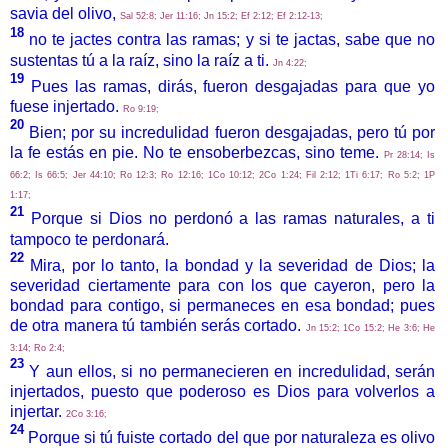
savia del olivo,
Sal 52:8; Jer 11:16; Jn 15:2; Ef 2:12; Ef 2:12-13;
18
no te jactes contra las ramas; y si te jactas, sabe que no
sustentas tú a la raíz, sino la raíz a ti.
Jn 4:22;
19
Pues las ramas, dirás, fueron desgajadas para que yo
fuese injertado.
Ro 9:19;
20
Bien; por su incredulidad fueron desgajadas, pero tú por
la fe estás en pie. No te ensoberbezcas, sino teme.
Pr 28:14; Is
66:2; Is 66:5; Jer 44:10; Ro 12:3; Ro 12:16; 1Co 10:12; 2Co 1:24; Fil 2:12; 1Ti 6:17; Ro 5:2; 1P
1:17;
21
Porque si Dios no perdonó a las ramas naturales, a ti
tampoco te perdonará.
22
Mira, por lo tanto, la bondad y la severidad de Dios; la
severidad ciertamente para con los que cayeron, pero la
bondad para contigo, si permaneces en esa bondad; pues
de otra manera tú también serás cortado.
Jn 15:2; 1Co 15:2; He 3:6; He
3:14; Ro 2:4;
23
Y aun ellos, si no permanecieren en incredulidad, serán
injertados, puesto que poderoso es Dios para volverlos a
injertar.
2Co 3:16;
24
Porque si tú fuiste cortado del que por naturaleza es olivo