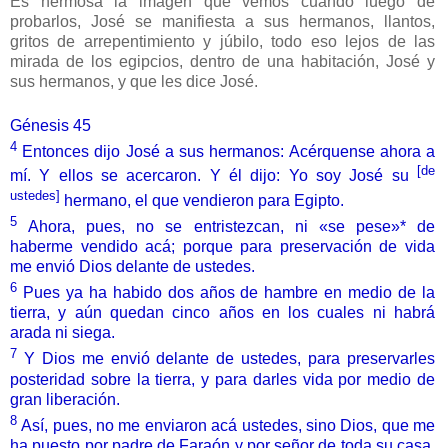
Es hermosa la imagen que vemos cuando luego de
probarlos, José se manifiesta a sus hermanos, llantos,
gritos de arrepentimiento y júbilo, todo eso lejos de las
mirada de los egipcios, dentro de una habitación, José y
sus hermanos, y que les dice José.
Génesis 45
4
Entonces dijo José a sus hermanos: Acérquense ahora a
[de
mí. Y ellos se acercaron. Y él dijo: Yo soy José su
ustedes]
hermano, el que vendieron para Egipto.
5
Ahora, pues, no se entristezcan, ni «se pese»* de
haberme vendido acá; porque para preservación de vida
me envió Dios delante de ustedes.
6
Pues ya ha habido dos años de hambre en medio de la
tierra, y aún quedan cinco años en los cuales ni habrá
arada ni siega.
7
Y Dios me envió delante de ustedes, para preservarles
posteridad sobre la tierra, y para darles vida por medio de
gran liberación.
8
Así, pues, no me enviaron acá ustedes, sino Dios, que me
ha puesto por padre de Faraón y por señor de toda su casa,