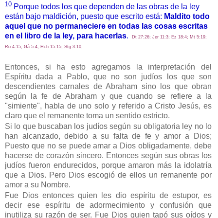
10
Porque todos los que dependen de las obras de la ley
están bajo maldición, puesto que escrito está:
Maldito todo
aquel que no permaneciere en todas las cosas escritas
en el libro de la ley, para hacerlas
.
Dt 27:26; Jer 11:3; Ez 18:4; Mt 5:19;
Ro 4:15; Gá 5:4; Hch 15:15; Stg 3:10;
Entonces, si ha esto agregamos la interpretación del
Espíritu dada a Pablo, que no son judíos los que son
descendientes carnales de Abraham sino los que obran
según la fe de Abraham y que cuando se refiere a la
"simiente", habla de uno solo y referido a Cristo Jesús, es
claro que el remanente toma un sentido estricto.
Si lo que buscaban los judíos según su obligatoria ley no lo
han alcanzado, debido a su falta de fe y amor a Dios;
Puesto que no se puede amar a Dios obligadamente, debe
hacerse de corazón sincero. Entonces según sus obras los
judíos fueron endurecidos, porque amaron más la idolatría
que a Dios. Pero Dios escogió de ellos un remanente por
amor a su Nombre.
Fue Dios entonces quien les dio espíritu de estupor, es
decir ese espíritu de adormecimiento y confusión que
inutiliza su razón de ser. Fue Dios quien tapó sus oídos y