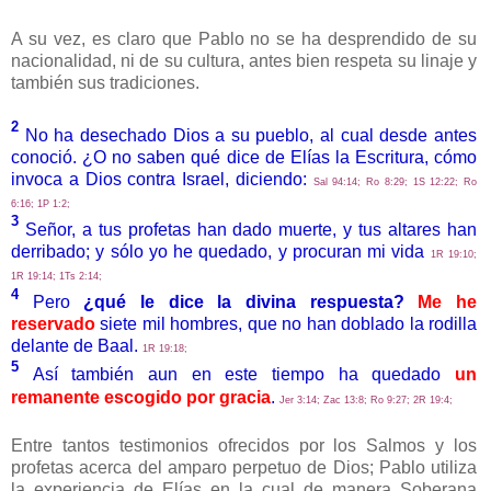
A su vez, es claro que Pablo no se ha desprendido de su
nacionalidad, ni de su cultura, antes bien respeta su linaje y
también sus tradiciones.
2
No ha desechado Dios a su pueblo, al cual desde antes
conoció. ¿O no saben qué dice de Elías la Escritura, cómo
invoca a Dios contra Israel, diciendo:
Sal 94:14; Ro 8:29; 1S 12:22; Ro
6:16; 1P 1:2;
3
Señor, a tus profetas han dado muerte, y tus altares han
derribado; y sólo yo he quedado, y procuran mi vida
1R 19:10;
1R 19:14; 1Ts 2:14;
4
Pero
¿qué le dice la divina respuesta?
Me he
reservado
siete mil hombres, que no han doblado la rodilla
delante de Baal.
1R 19:18;
5
Así también aun en este tiempo ha quedado
un
remanente escogido por gracia
.
Jer 3:14; Zac 13:8; Ro 9:27; 2R 19:4;
Entre tantos testimonios ofrecidos por los Salmos y los
profetas acerca del amparo perpetuo de Dios; Pablo utiliza
la experiencia de Elías en la cual de manera Soberana