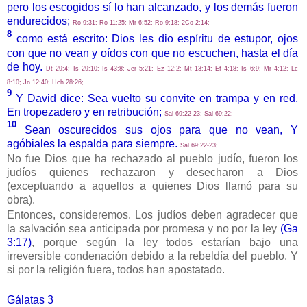
pero los escogidos sí lo han alcanzado, y los demás fueron
endurecidos;
Ro 9:31; Ro 11:25; Mr 6:52; Ro 9:18; 2Co 2:14;
8
como está escrito: Dios les dio espíritu de estupor, ojos
con que no vean y oídos con que no escuchen, hasta el día
de hoy.
Dt 29:4; Is 29:10; Is 43:8; Jer 5:21; Ez 12:2; Mt 13:14; Ef 4:18; Is 6:9; Mr 4:12; Lc
8:10; Jn 12:40; Hch 28:26;
9
Y David dice: Sea vuelto su convite en trampa y en red,
En tropezadero y en retribución;
Sal 69:22-23; Sal 69:22;
10
Sean oscurecidos sus ojos para que no vean, Y
agóbiales la espalda para siempre.
Sal 69:22-23;
No fue Dios que ha rechazado al pueblo judío, fueron los
judíos quienes rechazaron y desecharon a Dios
(exceptuando a aquellos a quienes Dios llamó para su
obra).
Entonces, consideremos. Los judíos deben agradecer que
la salvación sea anticipada por promesa y no por la ley
(Ga
3:17)
, porque según la ley todos estarían bajo una
irreversible condenación debido a la rebeldía del pueblo. Y
si por la religión fuera, todos han apostatado.
Gálatas 3