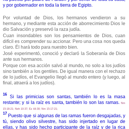
y por gobernador en toda la tierra de Egipto.
Por voluntad de Dios, los hermanos vendieron a su
hermano, y mediante esta acción de aborrecimiento Dios le
dio Salvación y preservó la raza judía.
Cuan insondables son los pensamientos de Dios, cuan
difícil es comprender su accionar. Pero una cosa nos queda
claro. Él hará todo para nuestro bien.
José experimentó, conoció y declaró la Soberanía de Dios
ante sus hermanos.
Porque con esa acción salvó al mundo, no solo a los judíos
sino también a los gentiles. De igual manera con el rechazo
de lo judíos, el Evangelio llegó al mundo entero (y luego, al
final, atraerá a los judíos).
16
Si las primicias son santas, también lo es la masa
restante; y si la raíz es santa, también lo son las ramas.
Nm
15:18-21; Neh 10:37; Ez 44:30; Nm 15:17-21;
17
Puesto que si algunas de las ramas fueron desgajadas, y
tú, siendo olivo silvestre, has sido injertado en lugar de
ellas, y has sido hecho participante de la raíz y de la rica