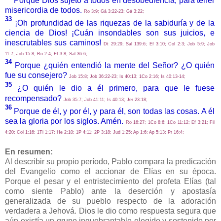
Porque Dios sujetó a todos en desobediencia, para tener
misericordia de todos.
Ro 3:9; Gá 3:22-23; Gá 3:22;
33
¡Oh profundidad de las riquezas de la sabiduría y de la
ciencia de Dios! ¡Cuán insondables son sus juicios, e
inescrutables sus caminos!
Dt 29:29; Sal 139:6; Ef 3:10; Col 2:3; Job 5:9; Job
11:7; Job 15:8; Ro 2:4; Ef 3:8; Sal 36:6;
34
Porque ¿quién entendió la mente del Señor? ¿O quién
fue su consejero?
Job 15:8; Job 36:22-23; Is 40:13; 1Co 2:16; Is 40:13-14;
35
¿O quién le dio a él primero, para que le fuese
recompensado?
Job 35:7; Job 41:11; Is 40:13; Jer 23:18;
36
Porque de él, y por él, y para él, son todas las cosas. A él
sea la gloria por los siglos. Amén.
Ro 16:27; 1Co 8:6; 1Co 11:12; Ef 3:21; Fil
4:20; Col 1:16; 1Ti 1:17; He 2:10; 1P 4:11; 2P 3:18; Jud 1:25; Ap 1:6; Ap 5:13; Pr 16:4;
En resumen:
Al describir su propio período, Pablo compara la predicación
del Evangelio como el accionar de Elías en su época.
Porque el pesar y el entristecimiento del profeta Elías (tal
como siente Pablo) ante la deserción y apostasía
generalizada de su pueblo respecto de la adoración
verdadera a Jehová. Dios le dio como respuesta segura que
aún existía un grupo inquebrantable elegido y sostenido por