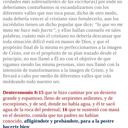
verdades más sobresalientes de las escrituras)
por ende no
deberíamos conturbarnos ni escandalizarnos con los
diferentes valles que nos toca pasar, dicho de otro modo,
nada debería vencer al cristiano sino fortalecerlo, aun los
incrédulos tienen un dicho popular que dice;
“lo que no me
mata me hace más fuerte”
, y ellos hallan consuelo en tales
palabras, cuánto más el cristiano no debería descansar que
toda situación difícil está en manos de Dios, y que el
propósito final de la misma es perfeccionarnos a la imagen
de Cristo, ese es el propósito de su plan trazado desde el
principio, no nos llamó a Él no con el objetivo de que
sigamos siendo las misma personas, sino nos llamó con la
intensión de transformarnos a la imagen de Cristo, y lo
llevará a cabo por medio de diferentes valles que irán
moldeando todo nuestro ser.
Deuteronomio 8:15
que te hizo caminar por un desierto
grande y espantoso, lleno de serpientes ardientes, y de
escorpiones, y de sed, donde no había agua, y él te sacó
agua de la roca del pedernal;
16
que te sustentó con maná
en el desierto, comida que tus padres no habían
conocido,
afligiéndote y probándote, para a la postre
hacerte bien
;