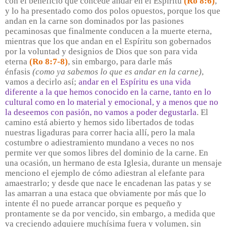
con el beneficio que concede andar en el Espíritu
(Ro 8:6)
,
y lo ha presentado como dos polos opuestos, porque los que
andan en la carne son dominados por las pasiones
pecaminosas que finalmente conducen a la muerte eterna,
mientras que los que andan en el Espíritu son gobernados
por la voluntad y designios de Dios que son para vida
eterna
(Ro 8:7-8)
, sin embargo, para darle más
énfasis
(como ya sabemos lo que es andar en la carne)
,
vamos a decirlo así;
andar en el Espíritu es una vida
diferente a la que hemos conocido en la carne, tanto en lo
cultural como en lo material y emocional, y a menos que no
la deseemos con pasión, no vamos a poder degustarla
. El
camino está abierto y hemos sido libertados de todas
nuestras ligaduras para correr hacia allí, pero la mala
costumbre o adiestramiento mundano a veces no nos
permite ver que somos libres del dominio de la carne. En
una ocasión, un hermano de esta Iglesia, durante un mensaje
menciono el ejemplo de cómo adiestran al elefante para
amaestrarlo; y desde que nace le encadenan las patas y se
las amarran a una estaca que obviamente por más que lo
intente él no puede arrancar porque es pequeño y
prontamente se da por vencido, sin embargo, a medida que
va creciendo adquiere muchísima fuera y volumen, sin