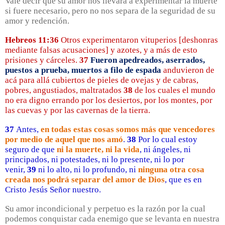
Vale decir que su amor nos llevara a experimentar la muerte
si fuere necesario, pero no nos separa de la seguridad de su
amor y redención.
Hebreos 11:36
Otros experimentaron vituperios [deshonras
mediante falsas acusaciones] y azotes, y a más de esto
prisiones y cárceles.
37
Fueron apedreados, aserrados,
puestos a prueba, muertos a filo de espada
anduvieron de
acá para allá cubiertos de pieles de ovejas y de cabras,
pobres, angustiados, maltratados
38
de los cuales el mundo
no era digno errando por los desiertos, por los montes, por
las cuevas y por las cavernas de la tierra.
37
Antes,
en todas estas cosas somos más que vencedores
por medio de aquel que nos amó
.
38
Por lo cual estoy
seguro de que
ni la muerte, ni la vida
, ni ángeles, ni
principados, ni potestades, ni lo presente, ni lo por
venir,
39
ni lo alto, ni lo profundo, ni
ninguna otra cosa
creada nos podrá separar del amor de Dios
, que es en
Cristo Jesús Señor nuestro.
Su amor incondicional y perpetuo es la razón por la cual
podemos conquistar cada enemigo que se levanta en nuestra