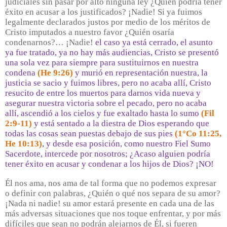
judiciales sin pasar por alto ninguna ley ¿Quién podría tener
éxito en acusar a los justificados? ¡Nadie! Si ya fuimos
legalmente declarados justos por medio de los méritos de
Cristo imputados a nuestro favor ¿Quién osaría
condenarnos?… ¡Nadie!
el caso ya está cerrado, el asunto
ya fue tratado, ya no hay más audiencias, Cristo se presentó
una sola vez para siempre para sustituirnos en nuestra
condena
(He 9:26)
y murió en representación nuestra, la
justicia se sacio y fuimos libres, pero no acaba allí, Cristo
resucito de entre los muertos para darnos vida nueva y
asegurar nuestra victoria sobre el pecado, pero no acaba
allí, ascendió a los cielos y fue exaltado hasta lo sumo
(Fil
2:9-11)
y está sentado a la diestra de Dios esperando que
todas las cosas sean puestas debajo de sus pies
(1°Co 11:25,
He 10:13)
, y desde esa posición, como nuestro Fiel Sumo
Sacerdote, intercede por nosotros; ¿Acaso alguien podría
tener éxito en acusar y condenar a los hijos de Dios? ¡NO!
Él nos ama, nos ama de tal forma que no podemos expresar
o definir con palabras, ¿Quién o qué nos separa de su amor?
¡Nada ni nadie! su amor estará presente en cada una de las
más adversas situaciones que nos toque enfrentar, y por más
difíciles que sean no podrán alejarnos de Él, si fueren