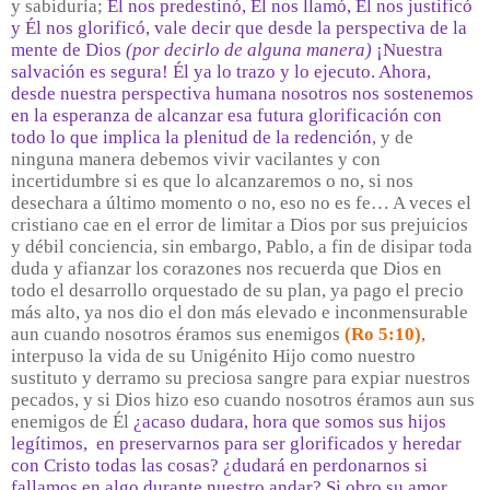
y sabiduría;
Él nos predestinó, Él nos llamó, Él nos justificó
y Él nos glorificó, vale decir que desde la perspectiva de la
mente de Dios
(por decirlo de alguna manera)
¡Nuestra
salvación es segura! Él ya lo trazo y lo ejecuto. Ahora,
desde nuestra perspectiva humana nosotros nos sostenemos
en la esperanza de alcanzar esa futura glorificación con
todo lo que implica la plenitud de la redención
, y de
ninguna manera debemos vivir vacilantes y con
incertidumbre si es que lo alcanzaremos o no, si nos
desechara a último momento o no, eso no es fe… A veces el
cristiano cae en el error de limitar a Dios por sus prejuicios
y débil conciencia, sin embargo, Pablo, a fin de disipar toda
duda y afianzar los corazones nos recuerda que Dios en
todo el desarrollo orquestado de su plan, ya pago el precio
más alto, ya nos dio el don más elevado e inconmensurable
aun cuando nosotros éramos sus enemigos
(Ro 5:10)
,
interpuso la vida de su Unigénito Hijo como nuestro
sustituto y derramo su preciosa sangre para expiar nuestros
pecados, y si Dios hizo eso cuando nosotros éramos aun sus
enemigos de Él
¿acaso dudara, hora que somos sus hijos
legítimos, en preservarnos para ser glorificados y heredar
con Cristo todas las cosas? ¿dudará en perdonarnos si
fallamos en algo durante nuestro andar? Si obro su amor