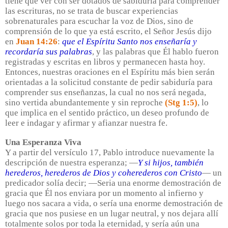
tiene que ver con ser dotados de sabiduría para comprender
las escrituras, no se trata de buscar experiencias
sobrenaturales para escuchar la voz de Dios, sino de
comprensión de lo que ya está escrito, el Señor Jesús dijo
en
Juan 14:26
:
que el Espíritu Santo nos enseñaría y
recordaría sus palabras
, y las palabras que Él hablo fueron
registradas y escritas en libros y permanecen hasta hoy.
Entonces, nuestras oraciones en el Espíritu más bien serán
orientadas a la solicitud constante de pedir sabiduría para
comprender sus enseñanzas, la cual no nos será negada,
sino vertida abundantemente y sin reproche
(Stg 1:5)
, lo
que implica en el sentido práctico, un deseo profundo de
leer e indagar y afirmar y afianzar nuestra fe.
Una Esperanza Viva
Y a partir del versículo 17, Pablo introduce nuevamente la
descripción de nuestra esperanza; —
Y si hijos, también
herederos, herederos de Dios y coherederos con Cristo
— un
predicador solía decir; —Seria una enorme demostración de
gracia que Él nos enviara por un momento al infierno y
luego nos sacara a vida, o sería una enorme demostración de
gracia que nos pusiese en un lugar neutral, y nos dejara allí
totalmente solos por toda la eternidad, y sería aún una