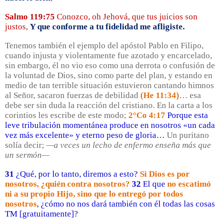
Salmo 119:75
Conozco, oh Jehová, que tus juicios son
justos,
Y que conforme a tu fidelidad me afligiste.
Tenemos también el ejemplo del apóstol Pablo en Filipo,
cuando injusta y violentamente fue azotado y encarcelado,
sin embargo, él no vio eso como una derrota o confusión de
la voluntad de Dios, sino como parte del plan, y estando en
medio de tan terrible situación estuvieron cantando himnos
al Señor, sacaron fuerzas de debilidad
(He 11:34)
… esa
debe ser sin duda la reacción del cristiano. En la carta a los
corintios les escribe de este modo;
2°Co 4:17
Porque esta
leve tribulación momentánea produce en nosotros «un cada
vez más excelente» y eterno peso de gloria…
Un puritano
solía decir;
—a veces un lecho de enfermo enseña más que
un sermón—
31
¿Qué, por lo tanto, diremos a esto?
Si Dios es por
nosotros, ¿quién contra nosotros?
32
El que
no escatimó
ni a su propio Hijo, sino que lo entregó por todos
nosotros
, ¿cómo no nos dará también con él todas las cosas
TM [gratuitamente]?