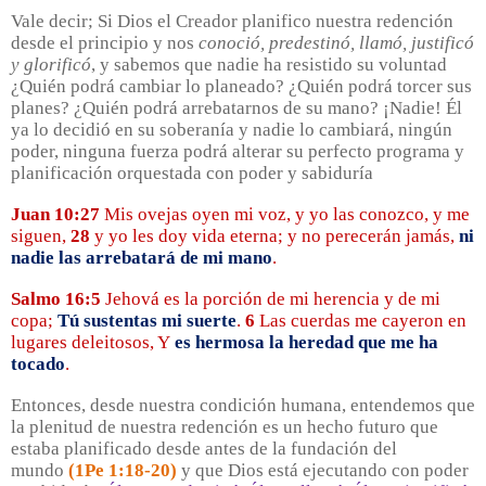
Vale decir; Si Dios el Creador planifico nuestra redención
desde el principio y nos
conoció, predestinó, llamó, justificó
y glorificó
, y sabemos que nadie ha resistido su voluntad
¿Quién podrá cambiar lo planeado? ¿Quién podrá torcer sus
planes? ¿Quién podrá arrebatarnos de su mano? ¡Nadie! Él
ya lo decidió en su soberanía y nadie lo cambiará, ningún
poder, ninguna fuerza podrá alterar su perfecto programa y
planificación orquestada con poder y sabiduría
Juan 10:27
Mis ovejas oyen mi voz, y yo las conozco, y me
siguen,
28
y yo les doy vida eterna; y no perecerán jamás,
ni
nadie las arrebatará de mi mano
.
Salmo 16:5
Jehová es la porción de mi herencia y de mi
copa;
Tú sustentas mi suerte
.
6
Las cuerdas me cayeron en
lugares deleitosos, Y
es hermosa la heredad que me ha
tocado
.
Entonces, desde nuestra condición humana, entendemos que
la plenitud de nuestra redención es un hecho futuro que
estaba planificado desde antes de la fundación del
mundo
(1Pe 1:18-20)
y que Dios está ejecutando con poder