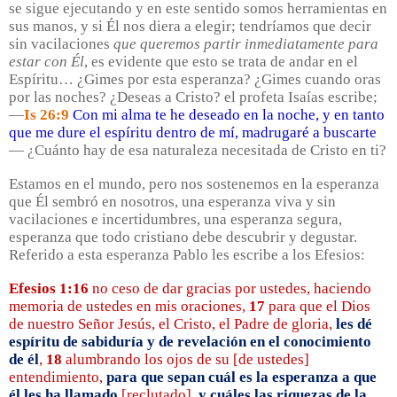
se sigue ejecutando y en este sentido somos herramientas en
sus manos, y si Él nos diera a elegir; tendríamos que decir
sin vacilaciones
que queremos partir inmediatamente para
estar con Él
, es evidente que esto se trata de andar en el
Espíritu… ¿Gimes por esta esperanza? ¿Gimes cuando oras
por las noches? ¿Deseas a Cristo? el profeta Isaías escribe;
—
Is 26:9
Con mi alma te he deseado en la noche, y en tanto
que me dure el espíritu dentro de mí, madrugaré a buscarte
— ¿Cuánto hay de esa naturaleza necesitada de Cristo en ti?
Estamos en el mundo, pero nos sostenemos en la esperanza
que Él sembró en nosotros, una esperanza viva y sin
vacilaciones e incertidumbres, una esperanza segura,
esperanza que todo cristiano debe descubrir y degustar.
Referido a esta esperanza Pablo les escribe a los Efesios:
Efesios 1:16
no ceso de dar gracias por ustedes, haciendo
memoria de ustedes en mis oraciones,
17
para que el Dios
de nuestro Señor Jesús, el Cristo, el Padre de gloria,
les dé
espíritu de sabiduría y de revelación en el conocimiento
de él
,
18
alumbrando los ojos de su [de ustedes]
entendimiento,
para que sepan cuál es la esperanza a que
él les ha llamado
[reclutado],
y cuáles las riquezas de la