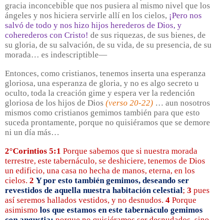
gracia inconcebible que nos pusiera al mismo nivel que los
ángeles y nos hiciera servirle allí en los cielos,
¡Pero nos
salvó de todo y nos hizo hijos herederos de Dios, y
coherederos con Cristo!
de sus riquezas, de sus bienes, de
su gloria, de su salvación, de su vida, de su presencia, de su
morada… es indescriptible—
Entonces, como cristianos, tenemos inserta una esperanza
gloriosa, una esperanza de gloria, y no es algo secreto u
oculto, toda la creación gime y espera ver la redención
gloriosa de los hijos de Dios
(verso 20-22)
… aun nosotros
mismos como cristianos gemimos también para que esto
suceda prontamente, porque no quisiéramos que se demore
ni un día más…
2°Corintios 5:1
Porque sabemos que si nuestra morada
terrestre, este tabernáculo, se deshiciere, tenemos de Dios
un edificio, una casa no hecha de manos, eterna, en los
cielos.
2
Y por esto también gemimos, deseando ser
revestidos de aquella nuestra habitación celestial
;
3
pues
así seremos hallados vestidos, y no desnudos.
4
Porque
asimismo
los que estamos en este tabernáculo gemimos
con angustia;
porque no quisiéramos ser desnudados, sino