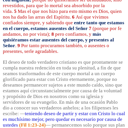
revestidos, para que lo mortal sea absorbido por la
vida.
5
Mas el que nos hizo para esto mismo es Dios, quien
nos ha dado las arras del Espíritu.
6
Así que vivimos
confiados siempre, y sabiendo que
entre tanto que estamos
en el cuerpo, estamos ausentes del Señor
7
(porque por fe
andamos, no por vista);
8
pero confiamos, y
más
quisiéramos estar ausentes del cuerpo, y presentes al
Señor
.
9
Por tanto procuramos también, o ausentes o
presentes, serle agradables.
El deseo de todo verdadero cristiano es que prontamente se
cumpla nuestra redención en toda su plenitud, a fin de que
seamos trasformados de este cuerpo mortal a un cuerpo
glorificado para estar con Cristo eternamente, porque no
deseamos permanecer sujetos a este mundo caído, sino que
estamos aquí circunstancialmente por causa de la voluntad
y propósito de Dios en nosotros como su iglesia y
servidores de su evangelio. En más de una ocasión Pablo
dio a conocer sus verdaderos anhelos; a los filipenses les
escribe: —
teniendo deseo de partir y estar con Cristo lo cual
es muchísimo mejor, pero quedar es necesario por causa de
ustedes
(Fil 1:23-24)
— permanecemos solo porque sus plan