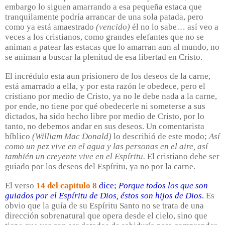
embargo lo siguen amarrando a esa pequeña estaca que
tranquilamente podría arrancar de una sola patada, pero
como ya está amaestrado
(vencido)
él no lo sabe… así veo a
veces a los cristianos, como grandes elefantes que no se
animan a patear las estacas que lo amarran aun al mundo, no
se animan a buscar la plenitud de esa libertad en Cristo.
El incrédulo esta aun prisionero de los deseos de la carne,
está amarrado a ella, y por esta razón le obedece, pero el
cristiano por medio de Cristo, ya no le debe nada a la carne,
por ende, no tiene por qué obedecerle ni someterse a sus
dictados, ha sido hecho libre por medio de Cristo, por lo
tanto, no debemos andar en sus deseos. Un comentarista
bíblico
(William Mac Donald)
lo describió de este modo;
Así
como un pez vive en el agua y las personas en el aire, así
también un creyente vive en el Espíritu.
El cristiano debe ser
guiado por los deseos del Espíritu, ya no por la carne.
El verso
14 del capítulo 8
dice;
Porque todos los que son
guiados por el Espíritu de Dios, éstos son hijos de Dios
.
Es
obvio que la guía de su Espíritu Santo no se trata de una
dirección sobrenatural que opera desde el cielo, sino que