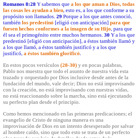
Romanos 8:28
Y sabemos que
a los que aman a Dios, todas
las cosas les ayudan a bien
, esto es, a los que conforme a su
propósito son llamados.
29
Porque a los que antes conoció,
también
los predestinó
[eligió con anticipación]
para que
fuesen hechos conformes a la imagen de su Hijo
, para que
él sea el primogénito entre muchos hermanos.
30
Y a los que
predestinó [eligió con anticipación], a éstos también llamó y
a los que llamó, a éstos también justificó y a los que
justificó,
a éstos también glorificó
.
En estos pocos versículos
(28-30)
y en pocas palabras,
Pablo nos muestra que todo el asunto de nuestra vida esta
trazado y orquestado por Dios inclusive desde antes de la
fundación del mundo, vale decir; Dios no está improvisando
con la creación, no está improvisando con nuestras vidas,
no está reaccionando sobre la marcha, sino está ejecutando
su perfecto plan desde el principio.
Como hemos mencionado en las primeras predicaciones; el
evangelio de Cristo de ninguna manera es una
improvisación de Dios en un intento desesperado por salvar
al hombre caído, sino que todo esto se trata de un perfecto