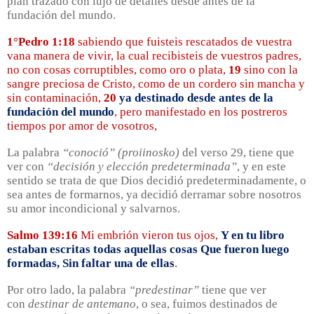
plan trazado con lujo de detalles desde antes de la
fundación del mundo.
1°Pedro 1:18
sabiendo que fuisteis rescatados de vuestra
vana manera de vivir, la cual recibisteis de vuestros padres,
no con cosas corruptibles, como oro o plata,
19
sino con la
sangre preciosa de Cristo, como de un cordero sin mancha y
sin contaminación,
20
ya destinado desde antes de la
fundación del mundo
, pero manifestado en los postreros
tiempos por amor de vosotros,
La palabra
“conoció”
(
proiinosko
)
del verso 29, tiene que
ver con
“decisión y elección predeterminada”
, y en este
sentido se trata de que Dios decidió predeterminadamente, o
sea antes de formarnos, ya decidió derramar sobre nosotros
su amor incondicional y salvarnos.
Salmo 139:16
Mi embrión vieron tus ojos,
Y en tu libro
estaban escritas todas aquellas cosas Que fueron luego
formadas, Sin faltar una de ellas
.
Por otro lado, la palabra
“predestinar”
tiene que ver
con
destinar de antemano
, o sea, fuimos destinados de