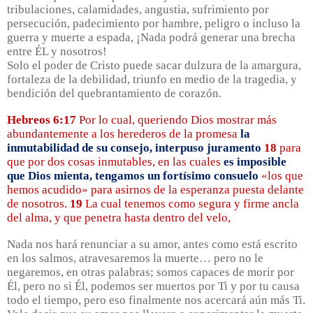
tribulaciones, calamidades, angustia, sufrimiento por
persecución, padecimiento por hambre, peligro o incluso la
guerra y muerte a espada, ¡Nada podrá generar una brecha
entre ÉL y nosotros!
Solo el poder de Cristo puede sacar dulzura de la amargura,
fortaleza de la debilidad, triunfo en medio de la tragedia, y
bendición del quebrantamiento de corazón.
Hebreos 6:17
Por lo cual, queriendo Dios mostrar más
abundantemente a los herederos de la promesa
la
inmutabilidad de su consejo, interpuso juramento
18
para
que por dos cosas inmutables, en las cuales
es imposible
que Dios mienta, tengamos un fortísimo consuelo
«los que
hemos acudido» para asirnos de la esperanza puesta delante
de nosotros.
19
La cual tenemos como segura y firme ancla
del alma, y que penetra hasta dentro del velo,
Nada nos hará renunciar a su amor, antes como está escrito
en los salmos, atravesaremos la muerte… pero no le
negaremos, en otras palabras; somos capaces de morir por
Él, pero no si Él, podemos ser muertos por Ti y por tu causa
todo el tiempo, pero eso finalmente nos acercará aún más Ti.