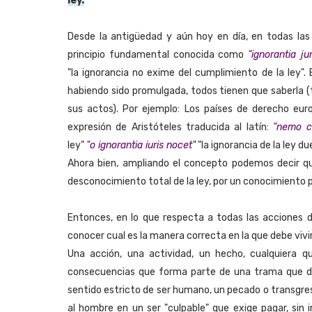
ley.
Desde la antigüedad y aún hoy en día, en todas las
principio fundamental conocida como
"ignorantia j
"la ignorancia no exime del cumplimiento de la ley".
habiendo sido promulgada, todos tienen que saberla (t
sus actos). Por ejemplo: Los países de derecho eu
expresión de Aristóteles traducida al latín:
"nemo c
ley"
"o ignorantia iuris nocet"
"la ignorancia de la ley due
Ahora bien, ampliando el concepto podemos decir qu
desconocimiento total de la ley, por un conocimiento pa
Entonces, en lo que respecta a todas las acciones
conocer cual es la manera correcta en la que debe vivir
Una acción, una actividad, un hecho, cualquiera
consecuencias que forma parte de una trama que de
sentido estricto de ser humano, un pecado o transgresi
al hombre en un ser "culpable" que exige pagar, sin 