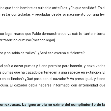
mina que todo hombre es culpable ante Dios. ¿En que sentido?. En el
 estar controladas y reguladas desde su nacimiento por una ley,
co legal, marco que Pablo demuestra que ya existe tanto interna
r tradición cultural (método legal).
o y no sabía de tal ley". ¿Será eso excusa suficiente?
al país a cazar pumas y tiene permiso para hacerlo, y caza varios
 los pumas que ha cazado pertenecen a una especie en extinción. El
n extinción"; ¿Qué pasa con el cazador?: Va preso igual, y tiene
xcusa. El cazador debía haberse informado con anterioridad que
 son excusas. La ignorancia no exime del cumplimiento de la