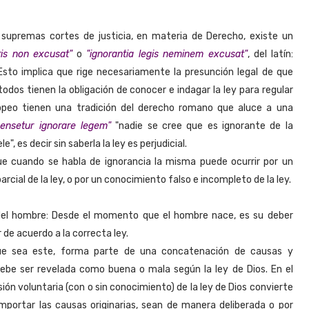
 supremas cortes de justicia, en materia de Derecho, existe un
uris non excusat"
o
"ignorantia legis neminem excusat"
, del latín:
 Esto implica que rige necesariamente la presunción legal de que
odos tienen la obligación de conocer e indagar la ley para regular
ropeo tienen una tradición del derecho romano que aluce a una
ensetur ignorare legem"
"nadie se cree que es ignorante de la
le", es decir sin saberla la ley es perjudicial.
e cuando se habla de ignorancia la misma puede ocurrir por un
rcial de la ley, o por un conocimiento falso e incompleto de la ley.
 del hombre: Desde el momento que el hombre nace, es su deber
 de acuerdo a la correcta ley.
 que sea este, forma parte de una concatenación de causas y
be ser revelada como buena o mala según la ley de Dios. En el
ón voluntaria (con o sin conocimiento) de la ley de Dios convierte
importar las causas originarias, sean de manera deliberada o por