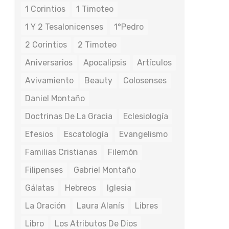
1 Corintios
1 Timoteo
1 Y 2 Tesalonicenses
1°Pedro
2 Corintios
2 Timoteo
Aniversarios
Apocalipsis
Artículos
Avivamiento
Beauty
Colosenses
Daniel Montaño
Doctrinas De La Gracia
Eclesiología
Efesios
Escatología
Evangelismo
Familias Cristianas
Filemón
Filipenses
Gabriel Montaño
Gálatas
Hebreos
Iglesia
La Oración
Laura Alanís
Libres
Libro
Los Atributos De Dios