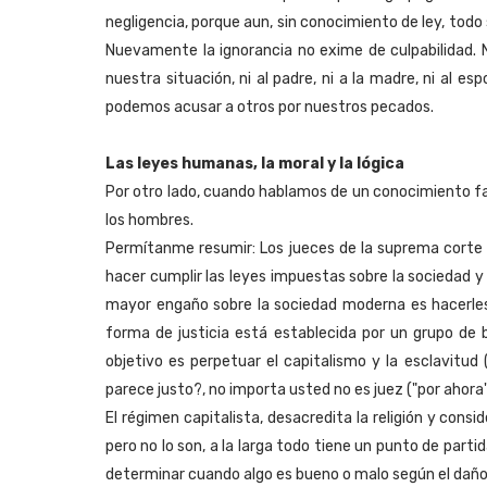
negligencia, porque aun, sin conocimiento de ley, tod
Nuevamente la ignorancia no exime de culpabilidad. 
nuestra situación, ni al padre, ni a la madre, ni al esp
podemos acusar a otros por nuestros pecados.
Las leyes humanas, la moral y la lógica
Por otro lado, cuando hablamos de un conocimiento fal
los hombres.
Permítanme resumir: Los jueces de la suprema corte d
hacer cumplir las leyes impuestas sobre la sociedad y 
mayor engaño sobre la sociedad moderna es hacerles c
forma de justicia está establecida por un grupo de b
objetivo es perpetuar el capitalismo y la esclavitud
parece justo?, no importa usted no es juez ("por ahora
El régimen capitalista, desacredita la religión y cons
pero no lo son, a la larga todo tiene un punto de part
determinar cuando algo es bueno o malo según el daño 