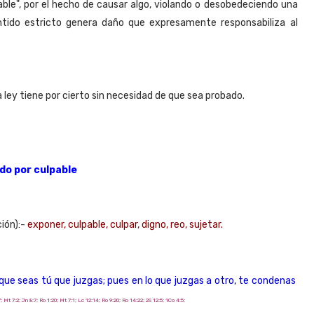
able", por el hecho de causar algo, violando o desobedeciendo una
ntido estricto genera daño que expresamente responsabiliza al
 ley tiene por cierto sin necesidad de que sea probado.
ido por culpable
ión):-
exponer, culpable, culpar, digno, reo, sujetar.
que seas tú que juzgas; pues en lo que juzgas a otro, te condenas
 Mt 7:2; Jn 8:7; Ro 1:20; Mt 7:1; Lc 12:14; Ro 9:20; Ro 14:22; 2S 12:5; 1Co 4:5;