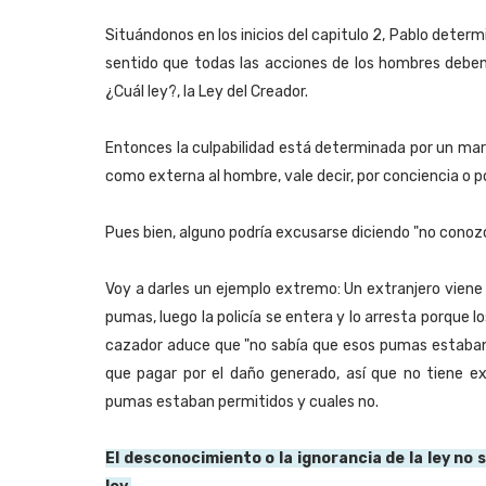
Situándonos en los inicios del capitulo 2, Pablo deter
sentido que todas las acciones de los hombres deben
¿Cuál ley?, la Ley del Creador.
Entonces la culpabilidad está determinada por un mar
como externa al hombre, vale decir, por conciencia o po
Pues bien, alguno podría excusarse diciendo "no conozc
Voy a darles un ejemplo extremo: Un extranjero viene 
pumas, luego la policía se entera y lo arresta porque
cazador aduce que "no sabía que esos pumas estaban e
que pagar por el daño generado, así que no tiene e
pumas estaban permitidos y cuales no.
El desconocimiento o la ignorancia de la ley no