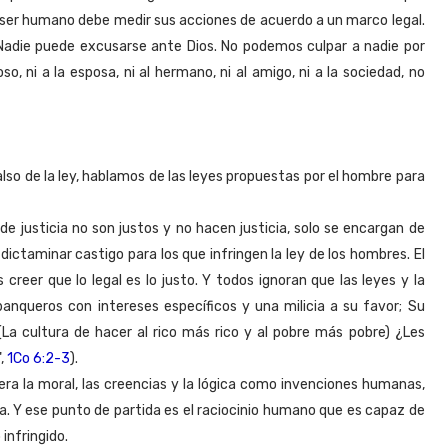
o ser humano debe medir sus acciones de acuerdo a un marco legal.
Nadie puede excusarse ante Dios. No podemos culpar a nadie por
oso, ni a la esposa, ni al hermano, ni al amigo, ni a la sociedad, no
so de la ley, hablamos de las leyes propuestas por el hombre para
e justicia no son justos y no hacen justicia, solo se encargan de
dictaminar castigo para los que infringen la ley de los hombres. El
reer que lo legal es lo justo. Y todos ignoran que las leyes y la
anqueros con intereses específicos y una milicia a su favor; Su
 (La cultura de hacer al rico más rico y al pobre más pobre) ¿Les
",
1Co 6:2-3
).
idera la moral, las creencias y la lógica como invenciones humanas,
ida. Y ese punto de partida es el raciocinio humano que es capaz de
infringido.