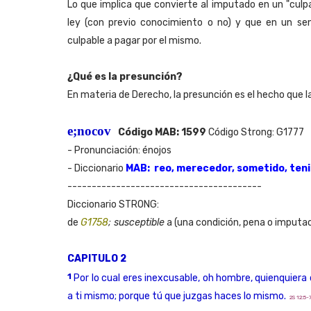
Lo que implica que convierte al imputado en un "culp
ley (con previo conocimiento o no) y que en un se
culpable a pagar por el mismo.
¿Qué es la presunción?
En materia de Derecho, la presunción es el hecho que la
e;nocov
Código MAB: 1599
Código Strong: G1777
- Pronunciación: énojos
- Diccionario
MAB: reo, merecedor, sometido, ten
----------------------------------------
Diccionario STRONG:
de
G1758
; susceptible
a (una condición, pena o imputac
CAPITULO 2
1
Por lo cual eres inexcusable, oh hombre, quienquiera 
a ti mismo; porque tú que juzgas haces lo mismo.
2S 12:5-7;