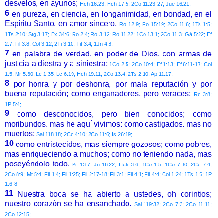
desvelos, en ayunos;
Hch 16:23; Hch 17:5; 2Co 11:23-27; Jue 16:21;
6
en pureza, en ciencia, en longanimidad, en bondad, en el
Espíritu Santo, en amor sincero,
Ro 12:9; Ro 15:19; 2Co 11:6; 1Ts 1:5;
1Ts 2:10; Stg 3:17; Ex 34:6; Ro 2:4; Ro 3:12; Ro 11:22; 1Co 13:1; 2Co 11:3; Gá 5:22; Ef
2:7; Fil 3:8; Col 3:12; 2Ti 3:10; Tit 3:4; 1Jn 4:8;
7
en palabra de verdad, en poder de Dios, con armas de
justicia a diestra y a siniestra;
1Co 2:5; 2Co 10:4; Ef 1:13; Ef 6:11-17; Col
1:5; Mr 5:30; Lc 1:35; Lc 6:19; Hch 19:11; 2Co 13:4; 2Ts 2:10; Ap 11:17;
8
por honra y por deshonra, por mala reputación y por
buena reputación; como engañadores, pero veraces;
Ro 3:8;
1P 5:4;
9
como desconocidos, pero bien conocidos; como
moribundos, mas he aquí vivimos; como castigados, mas no
muertos;
Sal 118:18; 2Co 4:10; 2Co 11:6; Is 26:19;
10
como entristecidos, mas siempre gozosos; como pobres,
mas enriqueciendo a muchos; como no teniendo nada, mas
poseyéndolo todo.
Pr 13:7; Jn 16:22; Hch 3:6; 1Co 1:5; 1Co 7:30; 2Co 7:4;
2Co 8:9; Mt 5:4; Fil 1:4; Fil 1:25; Fil 2:17-18; Fil 3:1; Fil 4:1; Fil 4:4; Col 1:24; 1Ts 1:6; 1P
1:6-8;
11
Nuestra boca se ha abierto a ustedes, oh corintios;
nuestro corazón se ha ensanchado.
Sal 119:32; 2Co 7:3; 2Co 11:11;
2Co 12:15;