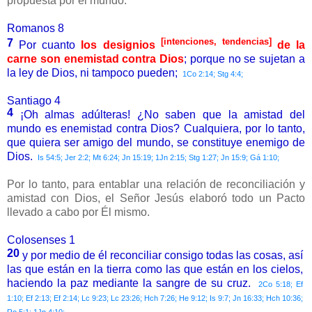
propuesta por el mundo.
Romanos 8
[intenciones, tendencias]
7
Por cuanto
los designios
de la
carne son enemistad contra Dios
; porque no se sujetan a
la ley de Dios, ni tampoco pueden;
1Co 2:14; Stg 4:4;
Santiago 4
4
¡Oh almas adúlteras! ¿No saben que la amistad del
mundo es enemistad contra Dios? Cualquiera, por lo tanto,
que quiera ser amigo del mundo, se constituye enemigo de
Dios.
Is 54:5; Jer 2:2; Mt 6:24; Jn 15:19; 1Jn 2:15; Stg 1:27; Jn 15:9; Gá 1:10;
Por lo tanto, para entablar una relación de reconciliación y
amistad con Dios, el Señor Jesús elaboró todo un Pacto
llevado a cabo por Él mismo.
Colosenses 1
20
y por medio de él reconciliar consigo todas las cosas, así
las que están en la tierra como las que están en los cielos,
haciendo la paz mediante la sangre de su cruz.
2Co 5:18; Ef
1:10; Ef 2:13; Ef 2:14; Lc 9:23; Lc 23:26; Hch 7:26; He 9:12; Is 9:7; Jn 16:33; Hch 10:36;
Ro 5:1; 1Jn 4:10;