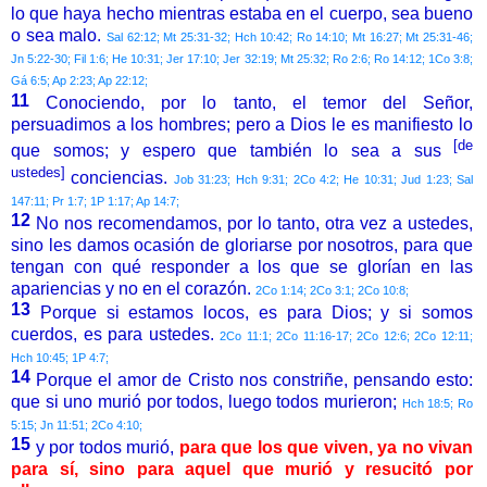
lo que haya hecho mientras estaba en el cuerpo, sea bueno
o sea malo.
Sal 62:12; Mt 25:31-32; Hch 10:42; Ro 14:10; Mt 16:27; Mt 25:31-46;
Jn 5:22-30; Fil 1:6; He 10:31; Jer 17:10; Jer 32:19; Mt 25:32; Ro 2:6; Ro 14:12; 1Co 3:8;
Gá 6:5; Ap 2:23; Ap 22:12;
11
Conociendo, por lo tanto, el temor del Señor,
persuadimos a los hombres; pero a Dios le es manifiesto lo
[de
que somos; y espero que también lo sea a sus
ustedes]
conciencias.
Job 31:23; Hch 9:31; 2Co 4:2; He 10:31; Jud 1:23; Sal
147:11; Pr 1:7; 1P 1:17; Ap 14:7;
12
No nos recomendamos, por lo tanto, otra vez a ustedes,
sino les damos ocasión de gloriarse por nosotros, para que
tengan con qué responder a los que se glorían en las
apariencias y no en el corazón.
2Co 1:14; 2Co 3:1; 2Co 10:8;
13
Porque si estamos locos, es para Dios; y si somos
cuerdos, es para ustedes.
2Co 11:1; 2Co 11:16-17; 2Co 12:6; 2Co 12:11;
Hch 10:45; 1P 4:7;
14
Porque el amor de Cristo nos constriñe, pensando esto:
que si uno murió por todos, luego todos murieron;
Hch 18:5; Ro
5:15; Jn 11:51; 2Co 4:10;
15
y por todos murió,
para que los que viven, ya no vivan
para sí, sino para aquel que murió y resucitó por