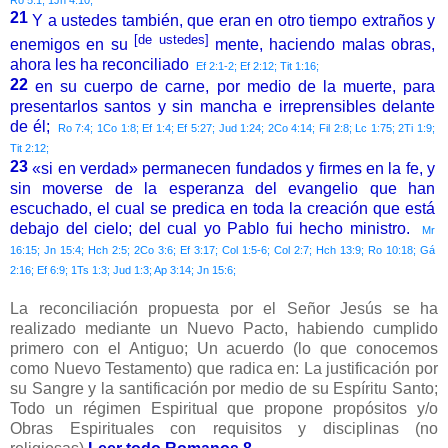
21
Y a ustedes también, que eran en otro tiempo extraños y
[de ustedes]
enemigos en su
mente, haciendo malas obras,
ahora les ha reconciliado
Ef 2:1-2; Ef 2:12; Tit 1:16;
22
en su cuerpo de carne, por medio de la muerte, para
presentarlos santos y sin mancha e irreprensibles delante
de él;
Ro 7:4; 1Co 1:8; Ef 1:4; Ef 5:27; Jud 1:24; 2Co 4:14; Fil 2:8; Lc 1:75; 2Ti 1:9;
Tit 2:12;
23
«si en verdad» permanecen fundados y firmes en la fe, y
sin moverse de la esperanza del evangelio que han
escuchado, el cual se predica en toda la creación que está
debajo del cielo; del cual yo Pablo fui hecho ministro.
Mr
16:15; Jn 15:4; Hch 2:5; 2Co 3:6; Ef 3:17; Col 1:5-6; Col 2:7; Hch 13:9; Ro 10:18; Gá
2:16; Ef 6:9; 1Ts 1:3; Jud 1:3; Ap 3:14; Jn 15:6;
La reconciliación propuesta por el Señor Jesús se ha
realizado mediante un Nuevo Pacto, habiendo cumplido
primero con el Antiguo; Un acuerdo (lo que conocemos
como Nuevo Testamento) que radica en: La justificación por
su Sangre y la santificación por medio de su Espíritu Santo;
Todo un régimen Espiritual que propone propósitos y/o
Obras Espirituales con requisitos y disciplinas (no