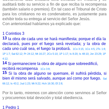
auditará todo su servicio a fin de que reciba la recompensa
(también salario o premios). En tal caso el Tribunal de Cristo
para los cristianos no es condenatorio, es justamente para
exhibir toda su entrega al servicio del Señor Jesús.
Con anterioridad habíamos ya explicado que:
1 Corintios 3
13
la obra de cada uno se hará manifiesta; porque el día la
declarará, pues por el fuego será revelada; y la obra de
cada uno cuál sea, el fuego la probará.
1Co 3:15; 1Co 4:5; 2Ts 1:8;
1P 1:7; Sal 62:12; Pr 24:12; Mt 16:27; 2Co 5:10; 1P 1:17; Is 8:20; Is 48:10; Jer 23:29; 1P
4:12;
14
Si permaneciere la obra de alguno que sobreedificó,
recibirá recompensa
.
1Co 3:8;
15
Si la obra de alguno se quemare, él sufrirá pérdida, si
bien él mismo será salvado, aunque así como por fuego.
Sal
66:12; Is 43:2; Jud 1:23; Mt 9:22; Hch 16:30; Ef 2:8;
Por lo tanto, miremos con atención como servimos al Señor
y procuremos total devoción y total obediencia.
1 Pedro 1