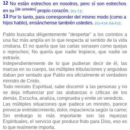
12
No están estrechos en nosotros, pero sí son estrechos
[de ustedes]
en su
propio corazón.
2Co 7:2;
13
Por lo tanto, para corresponder del mismo modo (como a
hijos hablo), ensánchense también ustedes.
1Co 4:14; Gá 4:12;
Pablo buscaba diligentemente "despertar" a los corintios a
una faz más amplia en lo que respecta al sentido de la vida
cristiana. El no quería que las cartas sonasen como quejas
o reproches; No quería que nadie tropiece, que nadie se
extravíe.
Independientemente de lo que pudieran decir de él, las
marcas en su cuerpo, las múltiples tribulaciones y angustias
daban por sentado que Pablo era oficialmente el verdadero
ministro de Cristo.
Todo ministro Espiritual, sabe discernir a las personas y no
se deja influenciar por las alabanzas o críticas de los
demás. Escucha, analiza, comprueba y emite un veredicto.
Las múltiples situaciones que padece un ministro, parece
provocar entristecimiento, dolor, impaciencia según la carne;
Sin embargo lo más importante son las riquezas
Espirituales, el servicio que produce fruto para Dios, eso es
lo que realmente importa.