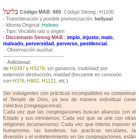
בְּלִיַּעַל
Código MAB: 660
Código Strong : H1100
- Transliteración y posible pronunciación:
beliyaal
- Idioma Original:
Hebreo
- Tipo: Vocablo raíz u origen
- Diccionario Strong MAB :
impío, injusto, malo,
malvado, perversidad, perverso, pestilencial.
- Observación auxiliar:
---------------------------------------
-
Adicional:
de
H1097
y
H3276
;
sin ganancia
,
inutilidad
; por
extensión
destrucción, maldad
(frecuente en conexión
con
H376
,
H802
,
H1121
, etc.)
Ser indulgentes con prácticas incompatibles es contaminar
el Templo de Dios, ya sea de manera individual como
colectiva (congregacional).
Cada vez que las congregaciones buscan alianzas con el
Estado y sus ministerios; Cada vez que se une con otras
religiones (ecumenismo); Cada vez que intenta imponer el
humanismo, las banderas, las practicas seculares, la
diversión y el entretenimiento en las congregaciones, están