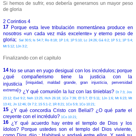
Si hemos de sufrir, eso debería generarnos un mayor peso
de gloria
2 Corintios 4
17
Porque esta leve tribulación momentánea produce en
nosotros «un cada vez más excelente» y eterno peso de
gloria;
Sal 30:5; Is 54:7; Ro 8:18; 1P 1:6; 1P 5:10; Lc 24:26; Gá 6:2; 1P 5:1; 1P 5:4;
Mt 5:12; 1Jn 3:2;
Finalizando con el capitulo
14
No se unan en yugo desigual con los incrédulos; porque
¿qué compañerismo tiene la justicia con la
[iniquidad, maldad grande, gran injusticia, perversidad
injusticia
extrema]
? ¿Y qué comunión la luz con las tinieblas?
Dt 7:3; Jos
23:12; Esd 9:2; Neh 13:25; Hch 26:18; 1Co 7:39; Ef 5:7; Ef 5:11; 1Jn 1:6; Mt 6:23; Mt
13:41; Jn 12:46; Dt 7:2; 1S 5:1-2; 1R 8:21; 1Co 5:9; 1Co 10:21;
15
¿Y qué concordia Cristo con Belial? ¿O qué parte el
creyente con el incrédulo?
1Co 10:21;
16
¿Y qué acuerdo hay entre el templo de Dios y los
ídolos? Porque ustedes son el templo del Dios viviente,
como Dios dijo : Habitaré y andaré entre ellos, Y seré su