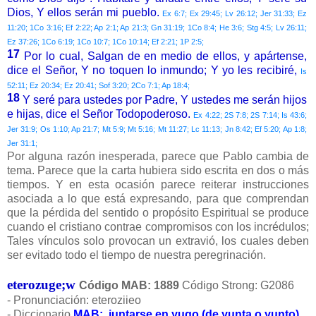
Dios, Y ellos serán mi pueblo.
Ex 6:7; Ex 29:45; Lv 26:12; Jer 31:33; Ez
11:20; 1Co 3:16; Ef 2:22; Ap 2:1; Ap 21:3; Gn 31:19; 1Co 8:4; He 3:6; Stg 4:5; Lv 26:11;
Ez 37:26; 1Co 6:19; 1Co 10:7; 1Co 10:14; Ef 2:21; 1P 2:5;
17
Por lo cual, Salgan de en medio de ellos, y apártense,
dice el Señor, Y no toquen lo inmundo; Y yo les recibiré,
Is
52:11; Ez 20:34; Ez 20:41; Sof 3:20; 2Co 7:1; Ap 18:4;
18
Y seré para ustedes por Padre, Y ustedes me serán hijos
e hijas, dice el Señor Todopoderoso.
Ex 4:22; 2S 7:8; 2S 7:14; Is 43:6;
Jer 31:9; Os 1:10; Ap 21:7; Mt 5:9; Mt 5:16; Mt 11:27; Lc 11:13; Jn 8:42; Ef 5:20; Ap 1:8;
Jer 31:1;
Por alguna razón inesperada, parece que Pablo cambia de
tema. Parece que la carta hubiera sido escrita en dos o más
tiempos. Y en esta ocasión parece reiterar instrucciones
asociada a lo que está expresando, para que comprendan
que la pérdida del sentido o propósito Espiritual se produce
cuando el cristiano contrae compromisos con los incrédulos;
Tales vínculos solo provocan un extravió, los cuales deben
ser evitado todo el tiempo de nuestra peregrinación.
eterozuge;w
Código MAB: 1889
Código Strong: G2086
- Pronunciación: eteroziieo
- Diccionario
MAB: juntarse en yugo (de yunta o yunto)