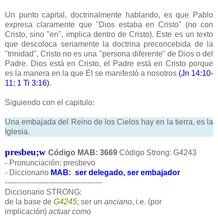
Un punto capital, doctrinalmente hablando, es que Pablo
expresa claramente que "Dios estaba en Cristo" (no con
Cristo, sino "en", implica dentro de Cristo). Este es un texto
que descoloca seriamente la doctrina preconcebida de la
"trinidad", Cristo no es una "persona diferente" de Dios o del
Padre. Dios está en Cristo, el Padre está en Cristo porque
es la manera en la que Él se manifestó a nosotros
(Jn 14:10-
11; 1 Ti 3:16)
.
Siguiendo con el capitulo:
Una embajada del Reino de los Cielos hay en la tierra, es la
Iglesia.
presbeu;w
Código MAB: 3669
Código Strong: G4243
- Pronunciación: presbevo
- Diccionario
MAB: ser delegado, ser embajador
----------------------------------------
Diccionario STRONG:
de la base de
G4245
; ser un
anciano
, i.e. (por
implicación)
actuar como