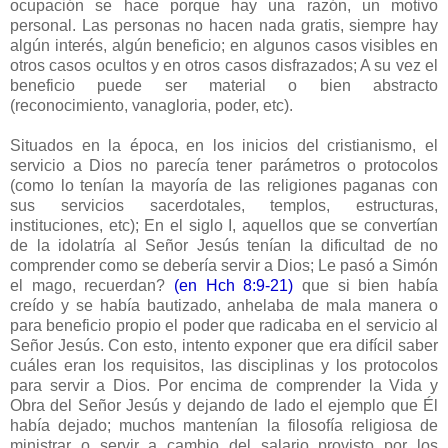
ocupación se hace porque hay una razón, un motivo
personal. Las personas no hacen nada gratis, siempre hay
algún interés, algún beneficio; en algunos casos visibles en
otros casos ocultos y en otros casos disfrazados; A su vez el
beneficio puede ser material o bien abstracto
(reconocimiento, vanagloria, poder, etc).
Situados en la época, en los inicios del cristianismo, el
servicio a Dios no parecía tener parámetros o protocolos
(como lo tenían la mayoría de las religiones paganas con
sus servicios sacerdotales, templos, estructuras,
instituciones, etc); En el siglo I, aquellos que se convertían
de la idolatría al Señor Jesús tenían la dificultad de no
comprender como se debería servir a Dios; Le pasó a Simón
el mago, recuerdan?
(en Hch 8:9-21)
que si bien había
creído y se había bautizado, anhelaba de mala manera o
para beneficio propio el poder que radicaba en el servicio al
Señor Jesús. Con esto, intento exponer que era difícil saber
cuáles eran los requisitos, las disciplinas y los protocolos
para servir a Dios. Por encima de comprender la Vida y
Obra del Señor Jesús y dejando de lado el ejemplo que Él
había dejado; muchos mantenían la filosofía religiosa de
ministrar o servir a cambio del salario provisto por los