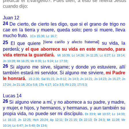
predicar el Evangelio?. Pues bien, a esto se refería Jesús
cuando dijo:
Juan 12
24
De cierto, de cierto les digo, que si el grano de trigo no
cae en la tierra y muere, queda solo; pero si muere, lleva
mucho fruto.
1Co 15:36; Lc 16:7;
[tiene cariño y afecto fraternal]
25
El que quiere
su vida, la
perderá; y
el que aborrece su vida en este mundo, para
vida eterna la guardará.
Mt 10:39; Lc 14:26; Jn 11:25; Lc 6:27; Lc 19:14;
Jn 10:28; Mt 16:25; Mr 8:35; Lc 9:24; Lc 17:33;
26
Si alguno me sirve, sígame; y donde yo estuviere, allí
también estará mi servidor. Si alguno me sirviere,
mi Padre
le honrará
.
1S 2:30; Sal 91:15; Jn 8:12; Jn 14:3; Jn 14:21; Jn 14:23; Jn 16:27; Jn
17:24; Jn 21:18; 2Co 5:8; 1Ts 4:17; 1Co 3:5; Fil 1:23; 1Ti 5:3;
Lucas 14
26
Si alguno viene a mí, y no aborrece a su padre, y madre,
y mujer, e hijos, y hermanos, y hermanas, y aun también su
propia vida, no puede ser mi discípulo.
Dt 33:9; Mt 10:37; Lc 14:33;
Lc 16:13; Jn 12:25; Hch 20:24; Ap 12:11; Dt 21:15; Dt 22:13; Dt 24:3; Mt 11:28; Mr
10:14; Lc 6:47; Jn 5:40; Dt 13:6;