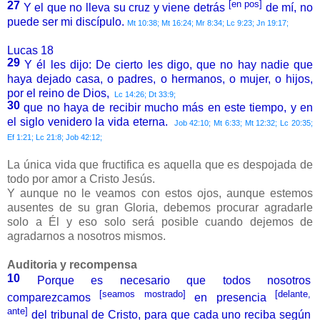
[en pos]
27
Y el que no lleva su cruz y viene detrás
de mí, no
puede ser mi discípulo.
Mt 10:38; Mt 16:24; Mr 8:34; Lc 9:23; Jn 19:17;
Lucas 18
29
Y él les dijo: De cierto les digo, que no hay nadie que
haya dejado casa, o padres, o hermanos, o mujer, o hijos,
por el reino de Dios,
Lc 14:26; Dt 33:9;
30
que no haya de recibir mucho más en este tiempo, y en
el siglo venidero la vida eterna.
Job 42:10; Mt 6:33; Mt 12:32; Lc 20:35;
Ef 1:21; Lc 21:8; Job 42:12;
La única vida que fructifica es aquella que es despojada de
todo por amor a Cristo Jesús.
Y aunque no le veamos con estos ojos, aunque estemos
ausentes de su gran Gloria, debemos procurar agradarle
solo a Él y eso solo será posible cuando dejemos de
agradarnos a nosotros mismos.
Auditoria y recompensa
10
Porque es necesario que todos nosotros
[seamos mostrado]
[delante,
comparezcamos
en presencia
ante]
del tribunal de Cristo, para que cada uno reciba según