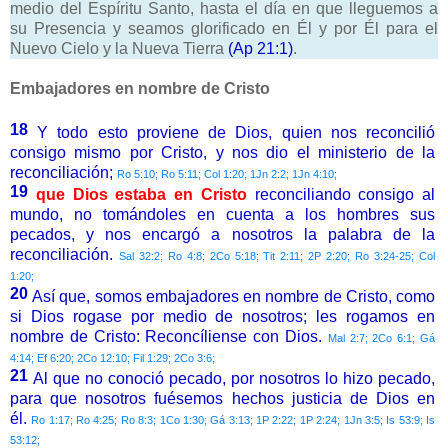
medio del Espíritu Santo, hasta el día en que lleguemos a
su Presencia y seamos glorificado en Él y por Él para el
Nuevo Cielo y la Nueva Tierra
(Ap 21:1)
.
Embajadores en nombre de Cristo
18
Y todo esto proviene de Dios, quien nos reconcilió
consigo mismo por Cristo, y nos dio el ministerio de la
reconciliación;
Ro 5:10; Ro 5:11; Col 1:20; 1Jn 2:2; 1Jn 4:10;
19
que Dios estaba en Cristo
reconciliando consigo al
mundo, no tomándoles en cuenta a los hombres sus
pecados, y nos encargó a nosotros la palabra de la
reconciliación.
Sal 32:2; Ro 4:8; 2Co 5:18; Tit 2:11; 2P 2:20; Ro 3:24-25; Col
1:20;
20
Así que, somos embajadores en nombre de Cristo, como
si Dios rogase por medio de nosotros; les rogamos en
nombre de Cristo: Reconcíliense con Dios.
Mal 2:7; 2Co 6:1; Gá
4:14; Ef 6:20; 2Co 12:10; Fil 1:29; 2Co 3:6;
21
Al que no conoció pecado, por nosotros lo hizo pecado,
para que nosotros fuésemos hechos justicia de Dios en
él.
Ro 1:17; Ro 4:25; Ro 8:3; 1Co 1:30; Gá 3:13; 1P 2:22; 1P 2:24; 1Jn 3:5; Is 53:9; Is
53:12;