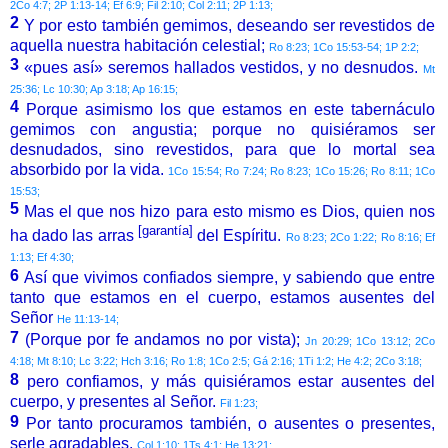
2Co 4:7; 2P 1:13-14; Ef 6:9; Fil 2:10; Col 2:11; 2P 1:13;
2
Y por esto también gemimos, deseando ser revestidos de
aquella nuestra habitación celestial;
Ro 8:23; 1Co 15:53-54; 1P 2:2;
3
«pues así» seremos hallados vestidos, y no desnudos.
Mt
25:36; Lc 10:30; Ap 3:18; Ap 16:15;
4
Porque asimismo los que estamos en este tabernáculo
gemimos con angustia; porque no quisiéramos ser
desnudados, sino revestidos, para que lo mortal sea
absorbido por la vida.
1Co 15:54; Ro 7:24; Ro 8:23; 1Co 15:26; Ro 8:11; 1Co
15:53;
5
Mas el que nos hizo para esto mismo es Dios, quien nos
[garantía]
ha dado las arras
del Espíritu.
Ro 8:23; 2Co 1:22; Ro 8:16; Ef
1:13; Ef 4:30;
6
Así que vivimos confiados siempre, y sabiendo que entre
tanto que estamos en el cuerpo, estamos ausentes del
Señor
He 11:13-14;
7
(Porque por fe andamos no por vista);
Jn 20:29; 1Co 13:12; 2Co
4:18; Mt 8:10; Lc 3:22; Hch 3:16; Ro 1:8; 1Co 2:5; Gá 2:16; 1Ti 1:2; He 4:2; 2Co 3:18;
8
pero confiamos, y más quisiéramos estar ausentes del
cuerpo, y presentes al Señor.
Fil 1:23;
9
Por tanto procuramos también, o ausentes o presentes,
serle agradables.
Col 1:10; 1Ts 4:1; He 13:21;