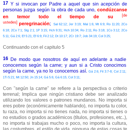
17
Y si invocan por Padre a aquel que sin acepción de
personas juzga según la obra de cada uno,
condúzcanse
[de
en temor todo el tiempo de su
ustedes]
peregrinación
;
Sal 62:12; Jer 3:19; Mal 1:6; Mt 6:9; Ro 11:20; 2Co
6:18; 2Co 7:1; Stg 2:1; 1P 3:15; Hch 9:31; Hch 10:34; Ro 2:11; Ro 3:18; 1Co 3:12; 2Co
5:11; Gá 2:6; Ef 5:21; Ef 6:9; Fil 2:12; Dt 10:17; 2Cr 19:7; Job 34:19; Col 3:25;
Continuando con el capitulo 5
16
De modo que nosotros de aquí en adelante a nadie
conocemos según la carne; y aun si a Cristo conocimos
según la carne, ya no lo conocemos así.
Gá 2:6; Fil 3:7-8; Col 2:11;
1Ti 5:21; Mt 12:50; Jn 15:14; Gá 5:6; Gá 6:15; Col 3:11;
Con "según la carne" se refiere a la perspectiva o criterio
terrenal; Implica que ningún cristiano debe ser analizado
utilizando los valores o patrones mundanos. No importa si
eres pobre (económicamente hablando), no importa tu color,
tu raza, no importa si no tienes nada, no importa si tienes o
no estudios o grados académicos (títulos, profesiones, etc..),
no importa si trabajas mucho o poco, no importa la cultura,
las costumbres, el estilo de vida, ninguna de estas cosas te