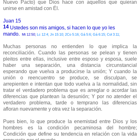
Nuevo Pacto) que Dios hace con aquellos que quieran
unirse en amistad con Él.
Juan 15
14
Ustedes son mis amigos, si hacen lo que yo les
mando.
Mt 12:50;
Lc 12:4; Jn 15:10; 2Co 5:16; Gá 5:6; Gá 6:15; Col 3:11;
Muchas personas no entienden lo que implica la
reconciliación. Cuando las personas se pelean y tienen
pleitos entre ellas, inclusive entre esposo y esposa, suele
haber una separación, una distancia circunstancial
esperando que vuelva a producirse la unión; Y cuando la
unión o reencuentro se produce, se disculpan, se
arrepienten e intentan que todo vuelva a la normalidad, sin
tratar el verdadero problema que es arreglar o acordar las
diferencias que plantean la desunión; Y por no atender el
verdadero problema, tarde o temprano las diferencias
afloran nuevamente y otra vez la separación.
Pues bien, lo que produce la enemistad entre Dios y los
hombres es la condición pecaminosa del hombre;
Condición que define su tendencia en relación con la vida