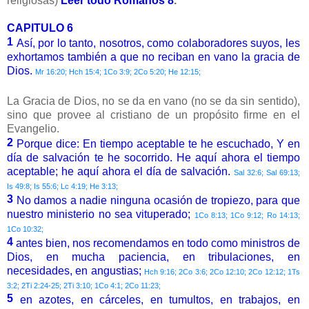
religiosas)
Leer todo Romanos 8
.
CAPITULO 6
1
Así, por lo tanto, nosotros, como colaboradores suyos, les
exhortamos también a que no reciban en vano la gracia de
Dios.
Mr 16:20; Hch 15:4; 1Co 3:9; 2Co 5:20; He 12:15;
La Gracia de Dios, no se da en vano (no se da sin sentido),
sino que provee al cristiano de un propósito firme en el
Evangelio.
2
Porque dice: En tiempo aceptable te he escuchado, Y en
día de salvación te he socorrido. He aquí ahora el tiempo
aceptable; he aquí ahora el día de salvación.
Sal 32:6; Sal 69:13;
Is 49:8; Is 55:6; Lc 4:19; He 3:13;
3
No damos a nadie ninguna ocasión de tropiezo, para que
nuestro ministerio no sea vituperado;
1Co 8:13; 1Co 9:12; Ro 14:13;
1Co 10:32;
4
antes bien, nos recomendamos en todo como ministros de
Dios, en mucha paciencia, en tribulaciones, en
necesidades, en angustias;
Hch 9:16; 2Co 3:6; 2Co 12:10; 2Co 12:12; 1Ts
3:2; 2Ti 2:24-25; 2Ti 3:10; 1Co 4:1; 2Co 11:23;
5
en azotes, en cárceles, en tumultos, en trabajos, en