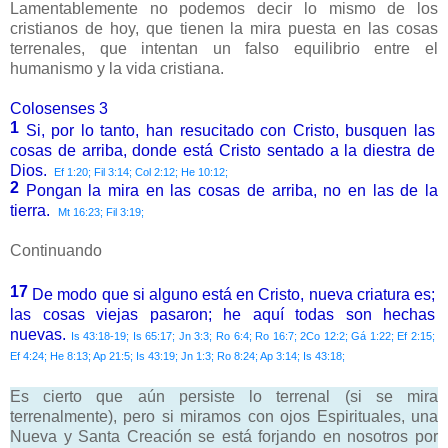
Lamentablemente no podemos decir lo mismo de los
cristianos de hoy, que tienen la mira puesta en las cosas
terrenales, que intentan un falso equilibrio entre el
humanismo y la vida cristiana.
Colosenses 3
1
Si, por lo tanto, han resucitado con Cristo, busquen las
cosas de arriba, donde está Cristo sentado a la diestra de
Dios.
Ef 1:20; Fil 3:14; Col 2:12; He 10:12;
2
Pongan la mira en las cosas de arriba, no en las de la
tierra.
Mt 16:23; Fil 3:19;
Continuando
17
De modo que si alguno está en Cristo, nueva criatura es;
las cosas viejas pasaron; he aquí todas son hechas
nuevas.
Is 43:18-19; Is 65:17; Jn 3:3; Ro 6:4; Ro 16:7; 2Co 12:2; Gá 1:22; Ef 2:15;
Ef 4:24; He 8:13; Ap 21:5; Is 43:19; Jn 1:3; Ro 8:24; Ap 3:14; Is 43:18;
Es cierto que aún persiste lo terrenal (si se mira
terrenalmente), pero si miramos con ojos Espirituales, una
Nueva y Santa Creación se está forjando en nosotros por