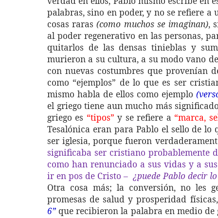
verdad en ellos, Pablo mismo escribe en es
palabras, sino en poder, y no se refiere a
cosas raras
(como muchos se imaginan)
, 
al poder regenerativo en las personas, pa
quitarlos de las densas tinieblas y sum
murieron a su cultura, a su modo vano de 
con nuevas costumbres que provenían del
como “ejemplos” de lo que es ser cristi
mismo habla de ellos como ejemplo
(vers
el griego tiene aun mucho más significad
griego es
“tipos”
y se refiere a
“marca, se
Tesalónica eran para Pablo el sello de lo 
ser iglesia, porque fueron verdaderamen
significaba ser cristiano probablemente d
como han renunciado a sus vidas y a su
ir en pos de Cristo –
¿puede Pablo decir lo 
Otra cosa más; la conversión, no les g
promesas de salud y prosperidad físicas,
6”
que recibieron la palabra en medio de g