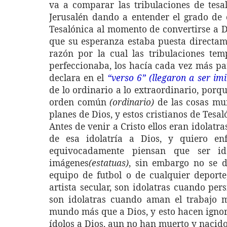
va a comparar las tribulaciones de tesa
Jerusalén dando a entender el grado de 
Tesalónica al momento de convertirse a D
que su esperanza estaba puesta directame
razón por la cual las tribulaciones temp
perfeccionaba, los hacía cada vez más par
declara en el
“verso 6”
(llegaron a ser im
de lo ordinario a lo extraordinario, porqu
orden común
(ordinario)
de las cosas mu
planes de Dios, y estos cristianos de Tesal
Antes de venir a Cristo ellos eran idolatr
de esa idolatría a Dios, y quiero en
equivocadamente piensan que ser ido
imágenes
(estatuas)
, sin embargo no se d
equipo de futbol o de cualquier deporte
artista secular, son idolatras cuando per
son idolatras cuando aman el trabajo m
mundo más que a Dios, y esto hacen igno
ídolos a Dios, aun no han muerto y nacid