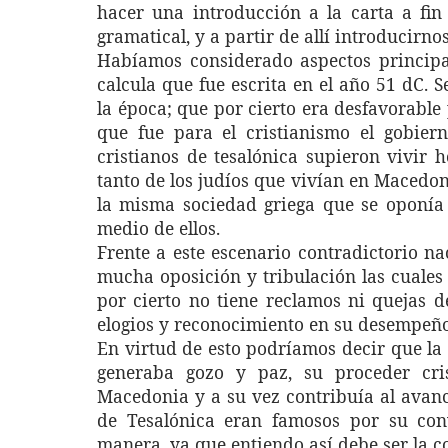
hacer una introducción a la carta a fi
gramatical, y a partir de allí introducirno
Habíamos considerado aspectos princip
calcula que fue escrita en el año 51 dC. 
la época; que por cierto era desfavorable 
que fue para el cristianismo el gobier
cristianos de tesalónica supieron vivir
tanto de los judíos que vivían en Macedo
la misma sociedad griega que se oponía 
medio de ellos.
Frente a este escenario contradictorio na
mucha oposición y tribulación las cuales f
por cierto no tiene reclamos ni quejas d
elogios y reconocimiento en su desempeño 
En virtud de esto podríamos decir que la I
generaba gozo y paz, su proceder cri
Macedonia y a su vez contribuía al avance
de Tesalónica eran famosos por su conv
manera, ya que entiendo así debe ser la co