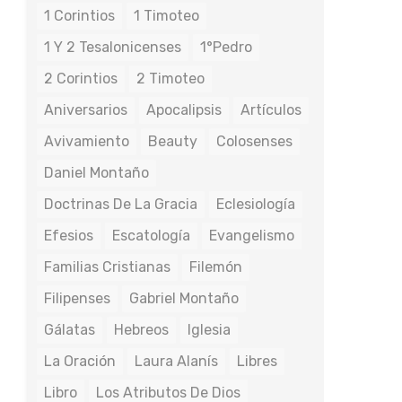
1 Corintios
1 Timoteo
1 Y 2 Tesalonicenses
1°Pedro
2 Corintios
2 Timoteo
Aniversarios
Apocalipsis
Artículos
Avivamiento
Beauty
Colosenses
Daniel Montaño
Doctrinas De La Gracia
Eclesiología
Efesios
Escatología
Evangelismo
Familias Cristianas
Filemón
Filipenses
Gabriel Montaño
Gálatas
Hebreos
Iglesia
La Oración
Laura Alanís
Libres
Libro
Los Atributos De Dios