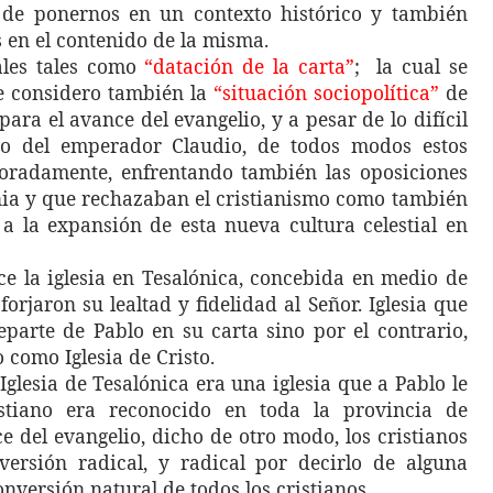
n de ponernos en un contexto histórico y también
s en el contenido de la misma.
ales tales como
“datación de la carta”
; la cual se
Se considero también la
“situación sociopolítica”
de
para el avance del evangelio, y a
pesar de lo difícil
no del emperador Claudio, de todos modos estos
 horadamente, enfrentando también las
oposiciones
nia y que rechazaban el cristianismo como también
a la expansión de esta nueva cultura celestial en
ce la iglesia en Tesalónica, concebida en medio de
orjaron su lealtad y fidelidad al Señor. Iglesia que
eparte de Pablo en su carta sino por el contrario,
como Iglesia de Cristo.
glesia de Tesalónica era una iglesia que a Pablo le
stiano era reconocido en toda la provincia de
 del evangelio, dicho de otro modo, los cristianos
ersión radical, y radical por decirlo de alguna
nversión natural de todos los cristianos.