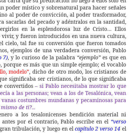
ta carta que su predicación no llego a ellos solo en
 un poder místico y sobrenatural para hacer señales
sino al poder de convicción, al poder trasformador,
ra sacarlas del pecado y adéntralos en la santidad,
ergirlos en la esplendorosa luz de Cristo… Ellos
vivir, y fueron introducidos en una nueva cultura,
 cielo, tal fue su conversión que fueron tomados
anos, ejemplos de una verdadera conversión, Pablo
o 7)
, y lo curioso de la palabra
“ejemplo”
es que en
o, porque es más que un simple ejemplo; el vocablo
llo, modelo”
, dicho de otro modo, los cristianos de
que significaba ser cristianos, de lo que significaba
te convertidos
– si Pablo necesitaba mostrar lo que
ecía a las personas; vean a los de Tesalónica, vean
s vanas costumbres mundanas y pecaminosas para
mismo de ti?...
enero a los tesalonicenses bendición material ni
 antes por el contrario, Pablo escribe en el
“verso
ran tribulación, y luego en el
capítulo 2 verso 14
el