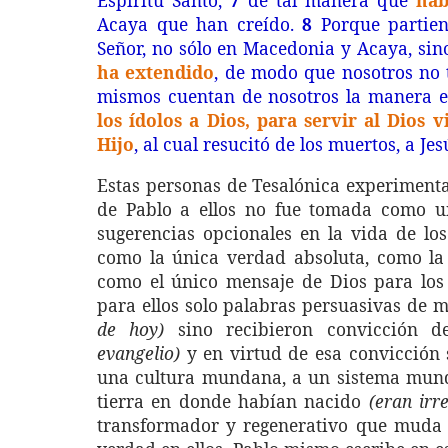
Espíritu Santo,
7
de tal manera que
hab
Acaya que han creído.
8
Porque partien
Señor, no sólo en Macedonia y Acaya, si
ha extendido
, de modo que nosotros no
mismos cuentan de nosotros la manera e
los ídolos a Dios, para servir al Dios 
Hijo
, al cual resucitó de los muertos, a Jes
Estas personas de Tesalónica experimenta
de Pablo a ellos no fue tomada como u
sugerencias opcionales en la vida de lo
como la única verdad absoluta, como la 
como el único mensaje de Dios para lo
para ellos solo palabras persuasivas de 
de hoy)
sino recibieron convicción d
evangelio)
y en virtud de esa convicción
una cultura mundana, a un sistema mund
tierra en donde habían nacido
(eran irr
transformador y regenerativo que muda 