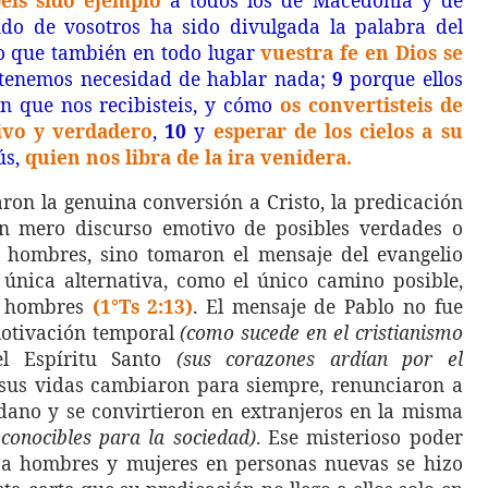
éis sido ejemplo
a todos los de Macedonia y de
do de vosotros ha sido divulgada la palabra del
no que también en todo lugar
vuestra fe en Dios se
 tenemos necesidad de hablar nada;
9
porque ellos
n que nos recibisteis, y cómo
os convertisteis de
vivo y verdadero
,
10
y
esperar de los cielos a su
ús,
quien nos libra de la ira venidera.
ron la genuina conversión a Cristo, la predicación
n mero discurso emotivo de posibles verdades o
s hombres, sino tomaron el mensaje del evangelio
única alternativa, como el único camino posible,
s hombres
(1°Ts 2:13)
. El mensaje de Pablo no fue
motivación temporal
(como sucede en el cristianismo
el Espíritu Santo
(sus corazones ardían por el
 sus vidas cambiaron para siempre, renunciaron a
ano y se convirtieron en extranjeros en la misma
econocibles para la sociedad)
. Ese misterioso poder
a hombres y mujeres en personas nuevas se hizo