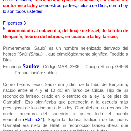
conforme a la ley
de nuestros padres, celoso de Dios, como hoy
lo son todos ustedes.
Filipenses 3
5
circuncidado al octavo día, del linaje de Israel, de la tribu de
Benjamín, hebreo de hebreos
;
en cuanto a la ley, fariseo
;
Primeramente "Saulo" es un nombre helenizado derivado del
hebreo "Saúl
(Shaul)
" , que etimológicamente significa "pedido a
Dios".
Saulov
En griego
Código MAB: 3936
Codigo Strong: G4569
Pronunciación: sablos
Como hemos leído, Saulo era judío, de la tribu de Benjamín,
nacido entre el 4 y el 10 dC en Tarso de Cilicia. Hijo de un
reconocido fariseo, criado en lo estricto de la ley "a los pies de
Gamaliel"; Eso significaba que pertenecía a la escuela más
prestigiosa de los doctores de la ley. Gamaliel era un reconocido
doctor miembro del sanedrín a quien todo el pueblo
veneraba
(Hch 5:34)
. Según la dudosa tradición de los judíos
Gamaliel era nieto de Hillel un reconocido fariseo liberal que