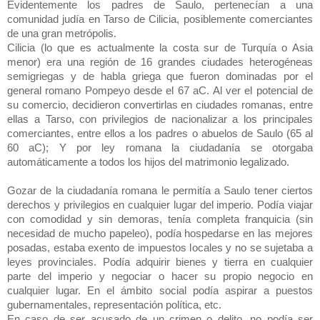
Evidentemente los padres de Saulo, pertenecían a una
comunidad judía en Tarso de Cilicia, posiblemente comerciantes
de una gran metrópolis.
Cilicia (lo que es actualmente la costa sur de Turquía o Asia
menor) era una región de 16 grandes ciudades heterogéneas
semigriegas y de habla griega que fueron dominadas por el
general romano Pompeyo desde el 67 aC. Al ver el potencial de
su comercio, decidieron convertirlas en ciudades romanas, entre
ellas a Tarso, con privilegios de nacionalizar a los principales
comerciantes, entre ellos a los padres o abuelos de Saulo (65 al
60 aC); Y por ley romana l
a ciudadanía se otorgaba
automáticamente a todos los hijos del matrimonio legalizado.
Gozar de la ciudadanía romana le permitía a Saulo tener ciertos
derechos y privilegios en cualquier lugar del imperio. Podía viajar
con comodidad y sin demoras, tenía completa franquicia (sin
necesidad de mucho papeleo), podía hospedarse en las mejores
posadas, estaba exento de impuestos locales y no se sujetaba a
leyes provinciales. Podía adquirir bienes y tierra en cualquier
parte del imperio y negociar o hacer su propio negocio en
cualquier lugar. En el ámbito social podía aspirar a puestos
gubernamentales, representación política, etc.
En caso de ser acusado de un crimen o delito, no podía ser