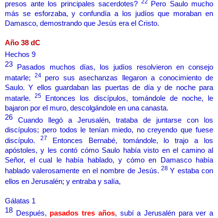
22
presos ante los principales sacerdotes?
Pero Saulo mucho
más se esforzaba, y confundía a los judíos que moraban en
Damasco, demostrando que Jesús era el Cristo.
Año 38 dC
Hechos 9
23
Pasados muchos días, los judíos resolvieron en consejo
24
matarle;
pero sus asechanzas llegaron a conocimiento de
Saulo. Y ellos guardaban las puertas de día y de noche para
25
matarle.
Entonces los discípulos, tomándole de noche, le
bajaron por el muro, descolgándole en una canasta.
26
Cuando llegó a Jerusalén, trataba de juntarse con los
discípulos; pero todos le tenían miedo, no creyendo que fuese
27
discípulo.
Entonces Bernabé, tomándole, lo trajo a los
apóstoles, y les contó cómo Saulo había visto en el camino al
Señor, el cual le había hablado, y cómo en Damasco había
28
hablado valerosamente en el nombre de Jesús.
Y estaba con
ellos en Jerusalén; y entraba y salía,
Gálatas 1
18
Después,
pasados tres años
, subí a Jerusalén para ver a