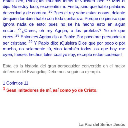
Estás loco, Pablo; las muchas letras te vuelven loco.
Mas él
dijo: No estoy loco, excelentísimo Festo, sino que hablo palabras
26
de verdad y de cordura.
Pues el rey sabe estas cosas, delante
de quien también hablo con toda confianza. Porque no pienso que
ignora nada de esto; pues no se ha hecho esto en algún
27
rincón.
¿Crees, oh rey Agripa, a los profetas? Yo sé que
28
crees.
Entonces Agripa dijo a Pablo: Por poco me persuades a
29
ser cristiano.
Y Pablo dijo: ¡Quisiera Dios que por poco o por
mucho, no solamente tú, sino también todos los que hoy me
oyen, fueseis hechos tales cual yo soy, excepto estas cadenas!
Esta es la historia del gran perseguidor convertido en el mejor
defensor del Evangelio; Debemos seguir su ejemplo.
1 Corintios 11
1
Sean imitadores de mí, así como yo de Cristo.
La Paz del Señor Jesús