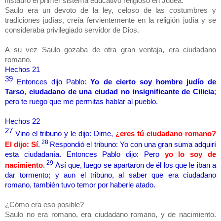
instauró el primer sistema educativo religioso en Judea.
Saulo era un devoto de la ley, celoso de las costumbres y
tradiciones judías, creía fervientemente en la religión judía y se
consideraba privilegiado servidor de Dios.
A su vez Saulo gozaba de otra gran ventaja, era ciudadano
romano.
Hechos 21
39
Entonces dijo Pablo:
Yo de cierto soy hombre judío de
Tarso
,
ciudadano de una ciudad no insignificante de Cilicia
;
pero te ruego que me permitas hablar al pueblo.
Hechos 22
27
Vino el tribuno y le dijo: Dime,
¿eres tú ciudadano romano?
28
El dijo: Sí
.
Respondió el tribuno: Yo con una gran suma adquirí
esta ciudadanía. Entonces Pablo dijo: Pero
yo lo soy de
29
nacimiento
.
Así que, luego se apartaron de él los que le iban a
dar tormento; y aun el tribuno, al saber que era ciudadano
romano, también tuvo temor por haberle atado.
¿Cómo era eso posible?
Saulo no era romano, era ciudadano romano, y de nacimiento.