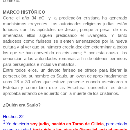
contexto.
MARCO HISTÓRICO
Corre el año 34 dC, y la predicación cristiana ha generado
muchísimos creyentes. Las autoridades religiosas judías están
furiosas con los apóstoles de Jesús, porque a pesar de sus
amenazas ellos siguen predicando el Evangelio. Y tanto
saduceos como fariseos se sienten amenazados por la nueva
cultura y al ver que su número crecía deciden exterminar a todos
los que se han convertido en cristianos; Y por esta causa los
denuncian a las autoridades romanas a fin de obtener permisos
para perseguirlos e inclusive matarlos.
Entre todos ellos, un devoto fariseo se ofrece para liderar la
persecución, su nombre es Saulo, un joven de aproximadamente
unos 28 a 30 años que estuvo presente cuando asesinaron a
Esteban y como bien dice las Escritura "consentía" es decir
aprobaba estando de acuerdo con la muerte de los cristianos.
¿Quién era Saulo?
Hechos 22
3
Yo de cierto
soy judío, nacido en Tarso de Cilicia
, pero criado
en esta ciudad,
instruido a los pies de Gamaliel, estrictamente