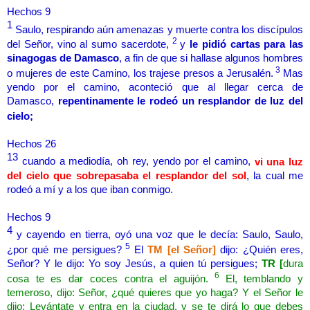
Hechos 9
1
Saulo, respirando aún amenazas y muerte contra los discípulos
2
del Señor, vino al sumo sacerdote,
y
le pidió cartas para las
sinagogas de Damasco
, a fin de que si hallase algunos hombres
3
o mujeres de este Camino, los trajese presos a Jerusalén.
Mas
yendo por el camino, aconteció que al llegar cerca de
Damasco,
repentinamente le rodeó un resplandor de luz del
cielo;
Hechos 26
13
cuando a mediodía, oh rey, yendo por el camino,
vi una luz
del cielo que sobrepasaba el resplandor del sol
, la cual me
rodeó a mí y a los que iban conmigo.
Hechos 9
4
y cayendo en tierra, oyó una voz que le decía: Saulo, Saulo,
5
¿por qué me persigues?
El
TM [el Señor]
dijo: ¿Quién eres,
Señor? Y le dijo: Yo soy Jesús, a quien tú persigues;
TR
[
dura
6
cosa te es dar coces contra el aguijón.
El, temblando y
temeroso, dijo: Señor, ¿qué quieres que yo haga? Y el Señor le
dijo: Levántate y entra en la ciudad, y se te dirá lo que debes