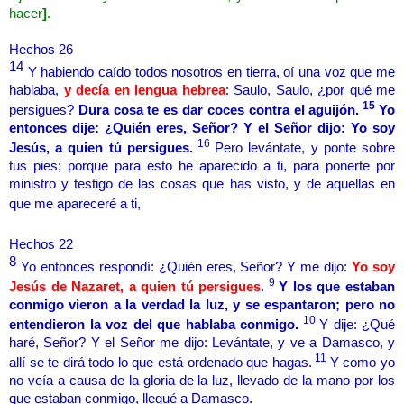
hacer
]
.
Hechos 26
14
Y habiendo caído todos nosotros en tierra, oí una voz que me
hablaba,
y decía en lengua hebrea
: Saulo, Saulo, ¿por qué me
15
persigues?
Dura cosa te es dar coces contra el aguijón.
Yo
entonces dije: ¿Quién eres, Señor? Y el Señor dijo: Yo soy
16
Jesús, a quien tú persigues.
Pero levántate, y ponte sobre
tus pies; porque para esto he aparecido a ti, para ponerte por
ministro y testigo de las cosas que has visto, y de aquellas en
que me apareceré a ti,
Hechos 22
8
Yo entonces respondí: ¿Quién eres, Señor? Y me dijo:
Yo soy
9
Jesús de Nazaret, a quien tú persigues
.
Y los que estaban
conmigo vieron a la verdad la luz, y se espantaron; pero no
10
entendieron la voz del que hablaba conmigo.
Y dije: ¿Qué
haré, Señor? Y el Señor me dijo: Levántate, y ve a Damasco, y
11
allí se te dirá todo lo que está ordenado que hagas.
Y como yo
no veía a causa de la gloria de la luz, llevado de la mano por los
que estaban conmigo, llegué a Damasco.