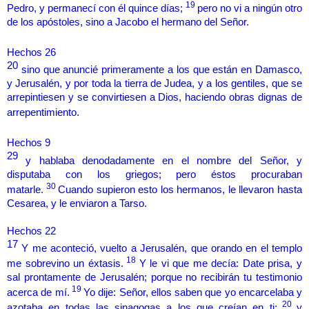
19
Pedro, y permanecí con él quince días;
pero no vi a ningún otro
de los apóstoles, sino a Jacobo el hermano del Señor.
Hechos 26
20
sino que anuncié primeramente a los que están en Damasco,
y Jerusalén, y por toda la tierra de Judea, y a los gentiles, que se
arrepintiesen y se convirtiesen a Dios, haciendo obras dignas de
arrepentimiento.
Hechos 9
29
y hablaba denodadamente en el nombre del Señor, y
disputaba con los griegos; pero éstos procuraban
30
matarle.
Cuando supieron esto los hermanos, le llevaron hasta
Cesarea, y le enviaron a Tarso.
Hechos 22
17
Y me aconteció, vuelto a Jerusalén, que orando en el templo
18
me sobrevino un éxtasis.
Y le vi que me decía: Date prisa, y
sal prontamente de Jerusalén; porque no recibirán tu testimonio
19
acerca de mí.
Yo dije: Señor, ellos saben que yo encarcelaba y
20
azotaba en todas las sinagogas a los que creían en ti;
y