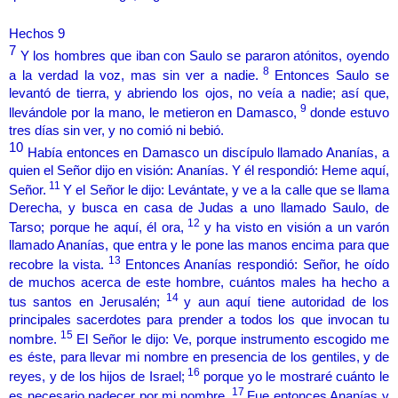
Hechos 9
7
Y los hombres que iban con Saulo se pararon atónitos, oyendo
8
a la verdad la voz, mas sin ver a nadie.
Entonces Saulo se
levantó de tierra, y abriendo los ojos, no veía a nadie; así que,
9
llevándole por la mano, le metieron en Damasco,
donde estuvo
tres días sin ver, y no comió ni bebió.
10
Había entonces en Damasco un discípulo llamado Ananías, a
quien el Señor dijo en visión: Ananías. Y él respondió: Heme aquí,
11
Señor.
Y el Señor le dijo: Levántate, y ve a la calle que se llama
Derecha, y busca en casa de Judas a uno llamado Saulo, de
12
Tarso; porque he aquí, él ora,
y ha visto en visión a un varón
llamado Ananías, que entra y le pone las manos encima para que
13
recobre la vista.
Entonces Ananías respondió: Señor, he oído
de muchos acerca de este hombre, cuántos males ha hecho a
14
tus santos en Jerusalén;
y aun aquí tiene autoridad de los
principales sacerdotes para prender a todos los que invocan tu
15
nombre.
El Señor le dijo: Ve, porque instrumento escogido me
es éste, para llevar mi nombre en presencia de los gentiles, y de
16
reyes, y de los hijos de Israel;
porque yo le mostraré cuánto le
17
es necesario padecer por mi nombre.
Fue entonces Ananías y