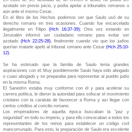
azotado sin previo juicio, y podía apelar a tribunales romanos o
aún ante el mismo Cesar..
En el libro de los Hechos podemos ver que Saulo usó de su
derecho romano en tres ocasiones. Cuando fue encarcelado
ilegalmente en Filipo
(Hch 16:37-39)
; Otra vez e
stando en
Jerusalén informó ser ciudadano romano para evitar ser
azotado
(Hch 22:25-28)
, finalmente cuando vio que los judíos
querían matarle apeló al tribunal romano ante Cesar
(Hch 25:10-
12)
.
Se ha estimado que la familia de Saulo tenía grandes
aspiraciones con él; Muy posiblemente Saulo haya sido abogado
o cuasi abogado y se preparaba para representar al pueblo judío
en la misma Roma.
El Sanedrín estaba muy conforme con él y para acelerar su
carrera política, le dieron la autoridad para sofocar el movimiento
cristiano con la caratula de favorecer a Roma y así llegar con
ciertos créditos al concilio romano.
Los emperadores de aquella época buscaban la "paz y
seguridad" en todo su imperio, y para ello convocaban a todos los
representantes de los reinos para establecer un código civil
mancomunado. Para esto, la preparación de Saulo era excelente