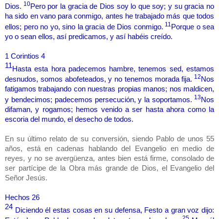
10
Dios.
Pero por la gracia de Dios soy lo que soy; y su gracia no
ha sido en vano para conmigo, antes he trabajado más que todos
11
ellos; pero no yo, sino la gracia de Dios conmigo.
Porque o sea
yo o sean ellos, así predicamos, y así habéis creído.
1 Corintios 4
11
Hasta esta hora padecemos hambre, tenemos sed, estamos
12
desnudos, somos abofeteados, y no tenemos morada fija.
Nos
fatigamos trabajando con nuestras propias manos; nos maldicen,
13
y bendecimos; padecemos persecución, y la soportamos.
Nos
difaman, y rogamos; hemos venido a ser hasta ahora como la
escoria del mundo, el desecho de todos.
En su último relato de su conversión, siendo Pablo de unos 55
años, está en cadenas hablando del Evangelio en medio de
reyes, y no se avergüenza, antes bien está firme, consolado de
ser partícipe de la Obra más grande de Dios, el Evangelio del
Señor Jesús.
Hechos 26
24
Diciendo él estas cosas en su defensa, Festo a gran voz dijo:
25