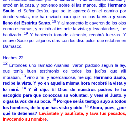
entró en la casa, y poniendo sobre él las manos, dijo:
Hermano
Saulo
, el Señor Jesús, que se te apareció en el camino por
donde venías, me ha enviado para que recibas la vista
y seas
18
lleno del Espíritu Santo
.
Y al momento le cayeron de los ojos
como escamas, y recibió al instante la vista; y levantándose, fue
19
bautizado.
Y habiendo tomado alimento, recobró fuerzas. Y
estuvo Saulo por algunos días con los discípulos que estaban en
Damasco.
Hechos 22
12
Entonces uno llamado Ananías, varón piadoso según la ley,
que tenía buen testimonio de todos los judíos que allí
13
moraban,
vino a mí, y acercándose, me dijo:
Hermano Saulo,
recibe la vista. Y yo en aquella misma hora recobré la vista y
14
lo miré.
Y él dijo: El Dios de nuestros padres te ha
escogido para que conozcas su voluntad, y veas al Justo, y
15
oigas la voz de su boca.
Porque serás testigo suyo a todos
16
los hombres, de lo que has visto y oído.
Ahora, pues, ¿por
qué te detienes?
Levántate y bautízate, y lava tus pecados,
invocando su nombre
.