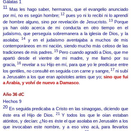
Gálatas 1
11
Mas les hago saber, hermanos, que el evangelio anunciado
12
por mí, no es según hombre;
pues yo ni lo recibí ni lo aprendí
13
de hombre alguno, sino por revelación de Jesucristo.
Porque
ya han oído acerca de mi conducta en otro tiempo en el
judaísmo, que perseguía sobremanera a la iglesia de Dios, y la
14
asolaba;
y en el judaísmo aventajaba a muchos de mis
contemporáneos en mi nación, siendo mucho más celoso de las
15
tradiciones de mis padres.
Pero cuando agradó a Dios, que me
apartó desde el vientre de mi madre, y me llamó por su
16
gracia,
revelar a su Hijo en mí, para que yo le predicase entre
17
los gentiles, no consulté en seguida con carne y sangre,
ni subí
a Jerusalén a los que eran apóstoles antes que yo;
sino que fui
a Arabia, y volví de nuevo a Damasco
.
Año 36 dC
Hechos 9
20
En seguida predicaba a Cristo en las sinagogas, diciendo que
21
éste era el Hijo de Dios.
Y todos los que le oían estaban
atónitos, y decían: ¿No es éste el que asolaba en Jerusalén a los
que invocaban este nombre, y a eso vino acá, para llevarlos