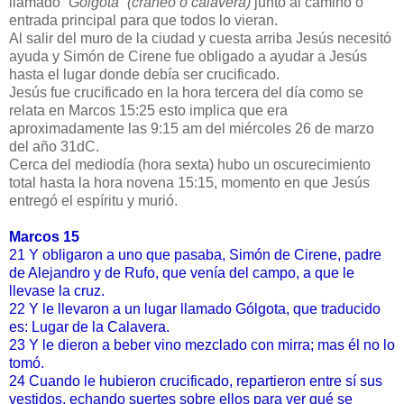
llamado
“Gólgota”
(cráneo o calavera)
junto al camino o
entrada principal para que todos lo vieran.
Al salir del muro de la ciudad y cuesta arriba Jesús necesitó
ayuda y Simón de Cirene fue obligado a ayudar a Jesús
hasta el lugar donde debía ser crucificado.
Jesús fue crucificado en la hora tercera del día como se
relata en Marcos 15:25 esto implica que era
aproximadamente las 9:15 am del miércoles 26 de marzo
del año 31dC.
Cerca del mediodía (hora sexta) hubo un oscurecimiento
total hasta la hora novena 15:15, momento en que Jesús
entregó el espíritu y murió.
Marcos 15
21 Y obligaron a uno que pasaba, Simón de Cirene, padre
de Alejandro y de Rufo, que venía del campo, a que le
llevase la cruz.
22 Y le llevaron a un lugar llamado Gólgota, que traducido
es: Lugar de la Calavera.
23 Y le dieron a beber vino mezclado con mirra; mas él no lo
tomó.
24 Cuando le hubieron crucificado, repartieron entre sí sus
vestidos, echando suertes sobre ellos para ver qué se