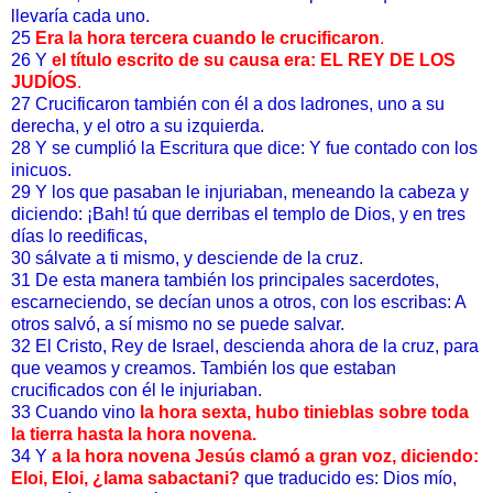
llevaría cada uno.
25
Era la hora tercera cuando le crucificaron
.
26 Y
el título escrito de su causa era: EL REY DE LOS
JUDÍOS
.
27 Crucificaron también con él a dos ladrones, uno a su
derecha, y el otro a su izquierda.
28 Y se cumplió la Escritura que dice: Y fue contado con los
inicuos.
29 Y los que pasaban le injuriaban, meneando la cabeza y
diciendo: ¡Bah! tú que derribas el templo de Dios, y en tres
días lo reedificas,
30 sálvate a ti mismo, y desciende de la cruz.
31 De esta manera también los principales sacerdotes,
escarneciendo, se decían unos a otros, con los escribas: A
otros salvó, a sí mismo no se puede salvar.
32 El Cristo, Rey de Israel, descienda ahora de la cruz, para
que veamos y creamos. También los que estaban
crucificados con él le injuriaban.
33 Cuando vino
la hora sexta, hubo tinieblas sobre toda
la tierra hasta la hora novena.
34 Y
a la hora novena Jesús clamó a gran voz, diciendo:
Eloi, Eloi, ¿lama sabactani?
que traducido es: Dios mío,