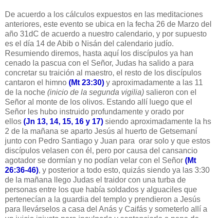
De acuerdo a los cálculos expuestos en las meditaciones
anteriores, este evento se ubica en la fecha 26 de Marzo del
año 31dC de acuerdo a nuestro calendario, y por supuesto
es el día 14 de Abib o Nisán del calendario judío.
Resumiendo diremos, hasta aquí los discípulos ya han
cenado la pascua con el Señor, Judas ha salido a para
concretar su traición al maestro, el resto de los discípulos
cantaron el himno
(Mt 23:30)
y aproximadamente a las 11
de la noche
(inicio de la segunda vigilia)
salieron con el
Señor al monte de los olivos. Estando allí luego que el
Señor les hubo instruido profundamente y orado por
ellos
(Jn 13, 14, 15, 16 y 17)
siendo aproximadamente la hs
2 de la mañana se aparto Jesús al huerto de Getsemaní
junto con Pedro Santiago y Juan para orar solo y que estos
discípulos velasen con él, pero por causa del cansancio
agotador se dormían y no podían velar con el Señor
(Mt
26:36-46)
, y posterior a todo esto, quizás siendo ya las 3:30
de la mañana llego Judas el traidor con una turba de
personas entre los que había soldados y alguaciles que
pertenecían a la guardia del templo y prendieron a Jesús
para llevárselos a casa del Anás y Caifás y someterlo allí a