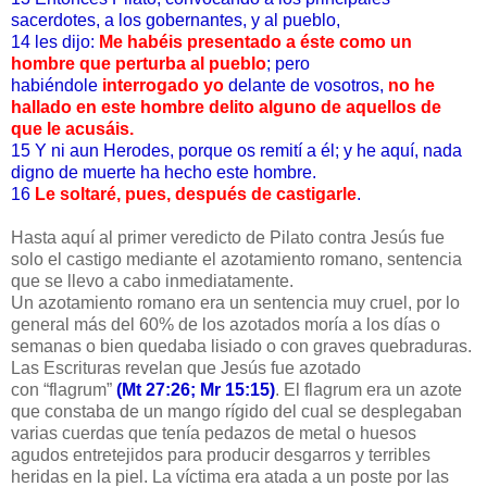
sacerdotes, a los gobernantes, y al pueblo,
14 les dijo:
Me habéis presentado a éste como un
hombre que perturba al pueblo
; pero
habiéndole
interrogado yo
delante de vosotros,
no he
hallado en este hombre delito alguno de aquellos de
que le acusáis.
15 Y ni aun Herodes, porque os remití a él; y he aquí, nada
digno de muerte ha hecho este hombre.
16
Le soltaré, pues, después de castigarle
.
Hasta aquí al primer veredicto de Pilato contra Jesús fue
solo el castigo mediante el azotamiento romano, sentencia
que se llevo a cabo inmediatamente.
Un azotamiento romano era un sentencia muy cruel, por lo
general más del 60% de los azotados moría a los días o
semanas o bien quedaba lisiado o con graves quebraduras.
Las Escrituras revelan que Jesús fue azotado
con “flagrum”
(Mt 27:26; Mr 15:15)
. El flagrum era un azote
que constaba de un mango rígido del cual se desplegaban
varias cuerdas que tenía pedazos de metal o huesos
agudos entretejidos para producir desgarros y terribles
heridas en la piel. La víctima era atada a un poste por las