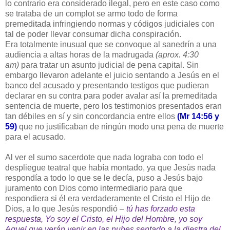
lo contrario era considerado ilegal, pero en este caso como
se trataba de un complot se armo todo de forma
premeditada infringiendo normas y códigos judiciales con
tal de poder llevar consumar dicha conspiración.
Era totalmente inusual que se convoque al sanedrín a una
audiencia a altas horas de la madrugada
(aprox. 4:30
am)
para tratar un asunto judicial de pena capital. Sin
embargo llevaron adelante el juicio sentando a Jesús en el
banco del acusado y presentando testigos que pudieran
declarar en su contra para poder avalar así la premeditada
sentencia de muerte, pero los testimonios presentados eran
tan débiles en sí y sin concordancia entre ellos
(Mr 14:56 y
59)
que no justificaban de ningún modo una pena de muerte
para el acusado.
Al ver el sumo sacerdote que nada lograba con todo el
despliegue teatral que había montado, ya que Jesús nada
respondía a todo lo que se le decía, puso a Jesús bajo
juramento con Dios como intermediario para que
respondiera si él era verdaderamente el Cristo el Hijo de
Dios, a lo que Jesús respondió
– tú has forzado esta
respuesta, Yo soy el Cristo, el Hijo del Hombre, yo soy
Aquel que verán venir en las nubes sentado a la diestra del