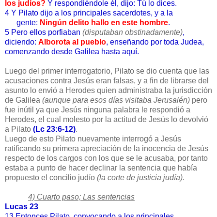
los judíos?
Y respondiéndole él, dijo: Tú lo dices.
4 Y Pilato dijo a los principales sacerdotes, y a la
gente:
Ningún delito hallo en este hombre
.
5
Pero ellos porfiaban
(disputaban obstinadamente)
,
diciendo:
Alborota al pueblo
, enseñando por toda Judea,
comenzando desde Galilea hasta aquí.
Luego del primer interrogatorio, Pilato se dio cuenta que las
acusaciones contra Jesús eran falsas, y a fin de librarse del
asunto lo envió a Herodes quien administraba la jurisdicción
de Galilea
(aunque para esos días visitaba Jerusalén)
pero
fue inútil ya que Jesús ninguna palabra le respondió a
Herodes, el cual molesto por la actitud de Jesús lo devolvió
a Pilato
(Lc 23:6-12)
.
Luego de esto Pilato nuevamente interrogó a Jesús
ratificando su primera apreciación de la inocencia de Jesús
respecto de los cargos con los que se le acusaba, por tanto
estaba a punto de hacer declinar la sentencia que había
propuesto el concilio judío
(la corte de justicia judía)
.
4) Cuarto paso; Las sentencias
Lucas 23
13 Entonces Pilato, convocando a los principales