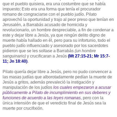
que el pueblo quisiera, era una costumbre que se había
impuesto; Esto era una forma que tenía el procurador
romano de congraciarse con el pueblo judío. Pilato
aprovechó la oportunidad y trajo al peor preso que tenían en
Jerusalén, a Barrabás acusado de homicida y
revolucionario, un hombre despreciable, a fin de condenar a
este y dejar libre a Jesús, ya que ningún delito digno de
muerte había hallado en él, pero para su infortunio, todo el
pueblo judío influenciado y asesorado por los sacerdotes
pidieron que se les soltase a Barrabás
(un hombre
sanguinario)
y crucificaran a Jesús
(Mt 27:15-21; Mr 15:7-
11; Jn 18:40)
.
Pilato quería dejar libre a Jesús, pero no pudo convencer a
las masas judías que alborotadamente pedían la muerte de
Jesús a gritos, además prevaleció la instigación y
manipulación de los judíos
los cuales empezaron a acusar
públicamente a Pilato de incumplimiento en sus deberes y
funciones de acuerdo a las leyes romanas
, pero con la
única intensión de que el veredicto final de Jesús sea la
muerte por crucifixión.