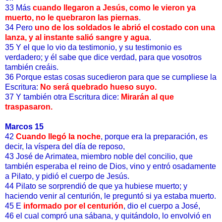
33 Más
cuando llegaron a Jesús, como le vieron ya
muerto, no le quebraron las piernas
.
34 Pero
uno de los soldados le abrió el costado con una
lanza, y al instante salió sangre y agua
.
35 Y el que lo vio da testimonio, y su testimonio es
verdadero; y él sabe que dice verdad, para que vosotros
también creáis.
36 Porque estas cosas sucedieron para que se cumpliese la
Escritura:
No será quebrado hueso suyo.
37 Y también otra Escritura dice:
Mirarán al que
traspasaron.
Marcos 15
42
Cuando llegó la noche
, porque era la preparación, es
decir, la víspera del día de reposo,
43 José de Arimatea, miembro noble del concilio, que
también esperaba el reino de Dios, vino y entró osadamente
a Pilato, y pidió el cuerpo de Jesús.
44 Pilato se sorprendió de que ya hubiese muerto; y
haciendo venir al centurión, le preguntó si ya estaba muerto.
45 E
informado por el centurión
, dio el cuerpo a José,
46 el cual compró una sábana, y quitándolo, lo envolvió en