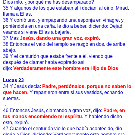
Dios mío, ¿por qué me has desamparado?
35 Y algunos de los que estaban allí decían, al oírlo: Mirad,
llama a Elías.
36 Y corrió uno, y empapando una esponja en vinagre, y
poniéndola en una caña, le dio a beber, diciendo: Dejad,
veamos si viene Elías a bajarle.
37 Mas
Jesús, dando una gran voz, expiró
.
38 Entonces el velo del templo se rasgó en dos, de arriba
abajo.
39 Y el centurión que estaba frente a él, viendo que
después de clamar había expirado así,
dijo:
Verdaderamente este hombre era Hijo de Dios
Lucas 23
34 Y Jesús decía:
Padre, perdónalos, porque no saben lo
que hacen
. Y repartieron entre sí sus vestidos, echando
suertes.
…
46 Entonces Jesús, clamando a gran voz, dijo:
Padre, en
tus manos encomiendo mi espíritu
. Y habiendo dicho
esto, expiró.
47 Cuando el centurión vio lo que había acontecido, dio
gloria a Dios, diciendo: Verdaderamente este hombre era