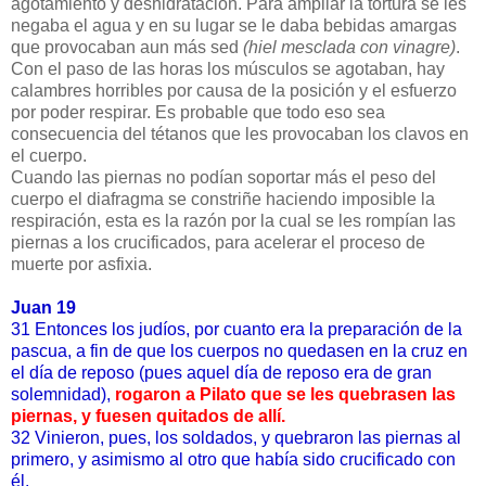
agotamiento y deshidratación. Para ampliar la tortura se les
negaba el agua y en su lugar se le daba bebidas amargas
que provocaban aun más sed
(hiel mesclada con vinagre)
.
Con el paso de las horas los músculos se agotaban, hay
calambres horribles por causa de la posición y el esfuerzo
por poder respirar. Es probable que todo eso sea
consecuencia del tétanos que les provocaban los clavos en
el cuerpo.
Cuando las piernas no podían soportar más el peso del
cuerpo el diafragma se constriñe haciendo imposible la
respiración, esta es la razón por la cual se les rompían las
piernas a los crucificados, para acelerar el proceso de
muerte por asfixia.
Juan 19
31 Entonces los judíos, por cuanto era la preparación de la
pascua, a fin de que los cuerpos no quedasen en la cruz en
el día de reposo (pues aquel día de reposo era de gran
solemnidad),
rogaron a Pilato que se les quebrasen las
piernas, y fuesen quitados de allí.
32 Vinieron, pues, los soldados, y quebraron las piernas al
primero, y asimismo al otro que había sido crucificado con
él.