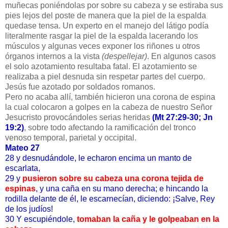
muñecas poniéndolas por sobre su cabeza y se estiraba sus
pies lejos del poste de manera que la piel de la espalda
quedase tensa. Un experto en el manejo del látigo podía
literalmente rasgar la piel de la espalda lacerando los
músculos y algunas veces exponer los riñones u otros
órganos internos a la vista
(despellejar)
. En algunos casos
el solo azotamiento resultaba fatal. El azotamiento se
realizaba a piel desnuda sin respetar partes del cuerpo.
Jesús fue azotado por soldados romanos.
Pero no acaba allí, también hicieron una corona de espina
la cual colocaron a golpes en la cabeza de nuestro Señor
Jesucristo provocándoles serias heridas
(Mt 27:29-30; Jn
19:2)
, sobre todo afectando la ramificación del tronco
venoso temporal, parietal y occipital.
Mateo 27
28 y desnudándole, le echaron encima un manto de
escarlata,
29 y
pusieron sobre su cabeza una corona tejida de
espinas
, y una caña en su mano derecha; e hincando la
rodilla delante de él, le escarnecían, diciendo: ¡Salve, Rey
de los judíos!
30 Y escupiéndole,
tomaban la caña y le golpeaban en la