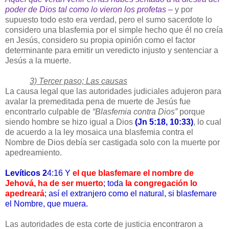
poder de Dios tal como lo vieron los profetas –
y por
supuesto todo esto era verdad, pero el sumo sacerdote lo
considero una blasfemia por el simple hecho que él no creía
en Jesús, considero su propia opinión como el factor
determinante para emitir un veredicto injusto y sentenciar a
Jesús a la muerte.
3) Tercer paso; Las causas
La causa legal que las autoridades judiciales adujeron para
avalar la premeditada pena de muerte de Jesús fue
encontrarlo culpable de
“Blasfemia contra Dios”
porque
siendo hombre se hizo igual a Dios
(Jn 5:18, 10:33)
, lo cual
de acuerdo a la ley mosaica una blasfemia contra el
Nombre de Dios debía ser castigada solo con la muerte por
apedreamiento.
Levíticos 2
4:16 Y
el que blasfemare el nombre de
Jehová, ha de ser muerto
; toda
la congregación lo
apedreará
; así el extranjero como el natural, si blasfemare
el Nombre, que muera.
Las autoridades de esta corte de justicia encontraron a