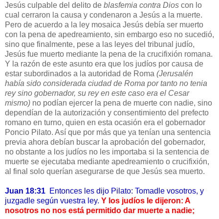
Jesús culpable del delito de
blasfemia contra Dios
con lo
cual cerraron la causa y condenaron a Jesús a la muerte.
Pero de acuerdo a la ley mosaica Jesús debía ser muerto
con la pena de apedreamiento, sin embargo eso no sucedió,
sino que finalmente, pese a las leyes del tribunal judío,
Jesús fue muerto mediante la pena de la crucifixión romana.
Y la razón de este asunto era que los judíos por causa de
estar subordinados a la autoridad de Roma
(Jerusalén
había sido considerada ciudad de Roma por tanto no tenia
rey sino gobernador, su rey en este caso era el Cesar
mismo)
no podían ejercer la pena de muerte con nadie, sino
dependían de la autorización y consentimiento del prefecto
romano en turno, quien en esta ocasión era el gobernador
Poncio Pilato. Así que por más que ya tenían una sentencia
previa ahora debían buscar la aprobación del gobernador,
no obstante a los judíos no les importaba si la sentencia de
muerte se ejecutaba mediante apedreamiento o crucifixión,
al final solo querían asegurarse de que Jesús sea muerto.
Juan 18:31
Entonces les dijo Pilato: Tomadle vosotros, y
juzgadle según vuestra ley.
Y los judíos le dijeron: A
nosotros no nos está permitido dar muerte a nadie;