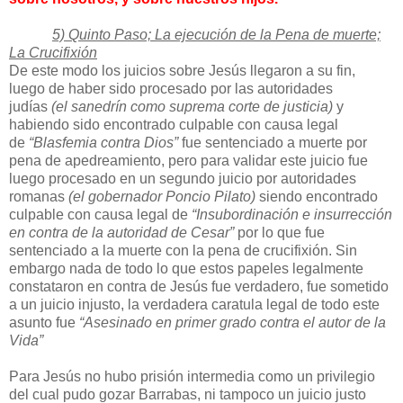
5) Quinto Paso; La ejecución de la Pena de muerte;
La Crucifixión
De este modo los juicios sobre Jesús llegaron a su fin,
luego de haber sido procesado por las autoridades
judías
(el sanedrín como suprema corte de justicia)
y
habiendo sido encontrado culpable con causa legal
de
“Blasfemia contra Dios”
fue sentenciado a muerte por
pena de apedreamiento, pero para validar este juicio fue
luego procesado en un segundo juicio por autoridades
romanas
(el gobernador Poncio Pilato)
siendo encontrado
culpable con causa legal de
“Insubordinación e insurrección
en contra de la autoridad de Cesar”
por lo que fue
sentenciado a la muerte con la pena de crucifixión. Sin
embargo nada de todo lo que estos papeles legalmente
constataron en contra de Jesús fue verdadero, fue sometido
a un juicio injusto, la verdadera caratula legal de todo este
asunto fue
“Asesinado en primer grado contra el autor de la
Vida”
Para Jesús no hubo prisión intermedia como un privilegio
del cual pudo gozar Barrabas, ni tampoco un juicio justo