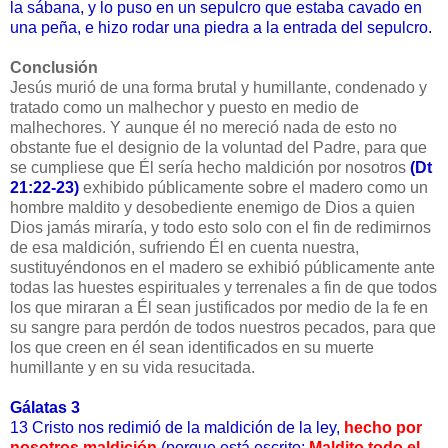
la sábana, y lo puso en un sepulcro que estaba cavado en
una peña, e hizo rodar una piedra a la entrada del sepulcro.
Conclusión
Jesús murió de una forma brutal y humillante, condenado y
tratado como un malhechor y puesto en medio de
malhechores. Y aunque él no mereció nada de esto no
obstante fue el designio de la voluntad del Padre, para que
se cumpliese que Él sería hecho maldición por nosotros
(Dt
21:22-23)
exhibido públicamente sobre el madero como un
hombre maldito y desobediente enemigo de Dios a quien
Dios jamás miraría, y todo esto solo con el fin de redimirnos
de esa maldición, sufriendo Él en cuenta nuestra,
sustituyéndonos en el madero se exhibió públicamente ante
todas las huestes espirituales y terrenales a fin de que todos
los que miraran a Él sean justificados por medio de la fe en
su sangre para perdón de todos nuestros pecados, para que
los que creen en él sean identificados en su muerte
humillante y en su vida resucitada.
Gálatas 3
13
Cristo nos redimió de la maldición de la ley,
hecho por
nosotros maldición
(porque está escrito:
Maldito todo el