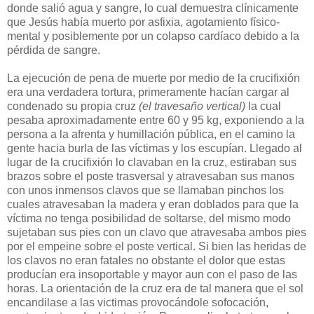
donde salió agua y sangre, lo cual demuestra clínicamente
que Jesús había muerto por asfixia, agotamiento físico-
mental y posiblemente por un colapso cardíaco debido a la
pérdida de sangre.
La ejecución de pena de muerte por medio de la crucifixión
era una verdadera tortura, primeramente hacían cargar al
condenado su propia cruz
(el travesaño vertical)
la cual
pesaba aproximadamente entre 60 y 95 kg, exponiendo a la
persona a la afrenta y humillación pública, en el camino la
gente hacia burla de las víctimas y los escupían. Llegado al
lugar de la crucifixión lo clavaban en la cruz, estiraban sus
brazos sobre el poste trasversal y atravesaban sus manos
con unos inmensos clavos que se llamaban pinchos los
cuales atravesaban la madera y eran doblados para que la
víctima no tenga posibilidad de soltarse, del mismo modo
sujetaban sus pies con un clavo que atravesaba ambos pies
por el empeine sobre el poste vertical. Si bien las heridas de
los clavos no eran fatales no obstante el dolor que estas
producían era insoportable y mayor aun con el paso de las
horas. La orientación de la cruz era de tal manera que el sol
encandilase a las victimas provocándole sofocación,