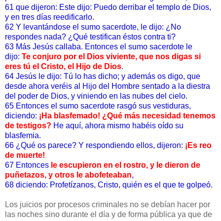
61 que dijeron: Este dijo: Puedo derribar el templo de Dios,
y en tres días reedificarlo.
62 Y levantándose el sumo sacerdote, le dijo: ¿No
respondes nada? ¿Qué testifican éstos contra ti?
63 Más Jesús callaba. Entonces el sumo sacerdote le
dijo:
Te conjuro por el Dios viviente, que nos digas si
eres tú el Cristo, el Hijo de Dios
.
64 Jesús le dijo: Tú lo has dicho; y además os digo, que
desde ahora veréis al Hijo del Hombre sentado a la diestra
del poder de Dios, y viniendo en las nubes del cielo.
65 Entonces el sumo sacerdote rasgó sus vestiduras,
diciendo:
¡Ha blasfemado! ¿Qué más necesidad tenemos
de testigos?
He aquí, ahora mismo habéis oído su
blasfemia.
66 ¿Qué os parece? Y respondiendo ellos, dijeron:
¡Es reo
de muerte!
67 Entonces
le escupieron en el rostro, y le dieron de
puñetazos, y otros le abofeteaban
,
68 diciendo: Profetízanos, Cristo, quién es el que te golpeó.
Los juicios por procesos criminales no se debían hacer por
las noches sino durante el día y de forma pública ya que de