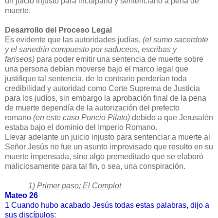
un juicio injusto para inculparlo y sentenciarlo a pena de
muerte.
Desarrollo del Proceso Legal
Es evidente que las autoridades judías,
(el sumo sacerdote
y el sanedrín compuesto por saduceos, escribas y
fariseos)
para poder emitir una sentencia de muerte sobre
una persona debían moverse bajo el marco legal que
justifique tal sentencia, de lo contrario perderían toda
credibilidad y autoridad como Corte Suprema de Justicia
para los judíos, sin embargo la aprobación final de la pena
de muerte dependía de la autorización del prefecto
romano
(en este caso Poncio Pilato)
debido a que Jerusalén
estaba bajo el dominio del Imperio Romano.
Llevar adelante un juicio injusto para sentenciar a muerte al
Señor Jesús no fue un asunto improvisado que resulto en su
muerte impensada, sino algo premeditado que se elaboró
maliciosamente para tal fin, o sea, una conspiración.
1) Primer paso; El Complot
Mateo 26
1
Cuando hubo acabado Jesús todas estas palabras, dijo a
sus discípulos: