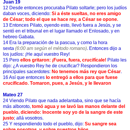
Juan 19
12 Desde entonces procuraba Pilato soltarle; pero los judíos
daban voces, diciendo:
Si a éste sueltas, no eres amigo
de César; todo el que se hace rey, a César se opone.
13 Entonces Pilato, oyendo esto, llevó fuera a Jesús, y se
sentó en el tribunal en el lugar llamado el Enlosado, y en
hebreo Gabata.
14 Era la preparación de la pascua, y como la hora
sexta
(6:00 am según el método romano)
. Entonces dijo a
los judíos: ¡He aquí vuestro Rey!
15 Pero
ellos gritaron: ¡Fuera, fuera, crucifícale!
Pilato les
dijo: ¿A vuestro Rey he de crucificar? Respondieron los
principales sacerdotes:
No tenemos más rey que César
.
16 Así que entonces
lo entregó a ellos para que fuese
crucificado. Tomaron, pues, a Jesús, y le llevaron
Mateo 27
24 Viendo Pilato que nada adelantaba, sino que se hacía
más alboroto,
tomó agua y se lavó las manos delante del
pueblo, diciendo: Inocente soy yo de la sangre de este
justo
; allá vosotros.
25 Y respondiendo todo el pueblo, dijo:
Su sangre sea
sobre nosotros, y sobre nuestros hijos.