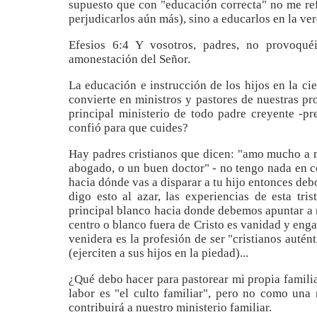
supuesto que con "educación correcta" no me ref
perjudicarlos aún más), sino a educarlos en la ve
Efesios 6:4 Y vosotros, padres, no provoquéi
amonestación del Señor.
La educación e instrucción de los hijos en la ci
convierte en ministros y pastores de nuestras prop
principal ministerio de todo padre creyente -p
confió para que cuides?
Hay padres cristianos que dicen: "amo mucho a m
abogado, o un buen doctor" - no tengo nada en con
hacia dónde vas a disparar a tu hijo entonces debo
digo esto al azar, las experiencias de esta tri
principal blanco hacia donde debemos apuntar a nu
centro o blanco fuera de Cristo es vanidad y enga
venidera es la profesión de ser "cristianos autén
(ejerciten a sus hijos en la piedad)...
¿Qué debo hacer para pastorear mi propia famili
labor es "el culto familiar", pero no como una 
contribuirá a nuestro ministerio familiar.