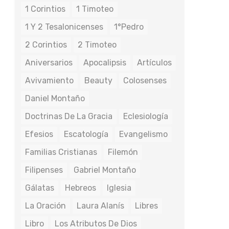
1 Corintios
1 Timoteo
1 Y 2 Tesalonicenses
1°Pedro
2 Corintios
2 Timoteo
Aniversarios
Apocalipsis
Artículos
Avivamiento
Beauty
Colosenses
Daniel Montaño
Doctrinas De La Gracia
Eclesiología
Efesios
Escatología
Evangelismo
Familias Cristianas
Filemón
Filipenses
Gabriel Montaño
Gálatas
Hebreos
Iglesia
La Oración
Laura Alanís
Libres
Libro
Los Atributos De Dios