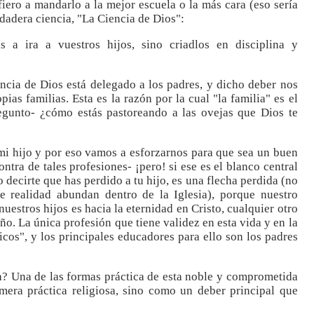
iero a mandarlo a la mejor escuela o la más cara (eso sería
rdadera ciencia, "La Ciencia de Dios":
s a ira a vuestros hijos, sino criadlos en disciplina y
encia de Dios está delegado a los padres, y dicho deber nos
ias familias. Esta es la razón por la cual "la familia" es el
regunto- ¿cómo estás pastoreando a las ovejas que Dios te
i hijo y por eso vamos a esforzarnos para que sea un buen
tra de tales profesiones- ¡pero! si ese es el blanco central
 decirte que has perdido a tu hijo, es una flecha perdida (no
ste realidad abundan dentro de la Iglesia), porque nuestro
estros hijos es hacia la eternidad en Cristo, cualquier otro
ño. La única profesión que tiene validez en esta vida y en la
ticos", y los principales educadores para ello son los padres
a? Una de las formas práctica de esta noble y comprometida
mera práctica religiosa, sino como un deber principal que