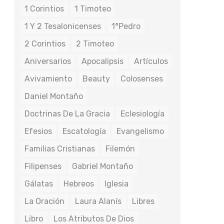
1 Corintios
1 Timoteo
1 Y 2 Tesalonicenses
1°Pedro
2 Corintios
2 Timoteo
Aniversarios
Apocalipsis
Artículos
Avivamiento
Beauty
Colosenses
Daniel Montaño
Doctrinas De La Gracia
Eclesiología
Efesios
Escatología
Evangelismo
Familias Cristianas
Filemón
Filipenses
Gabriel Montaño
Gálatas
Hebreos
Iglesia
La Oración
Laura Alanís
Libres
Libro
Los Atributos De Dios