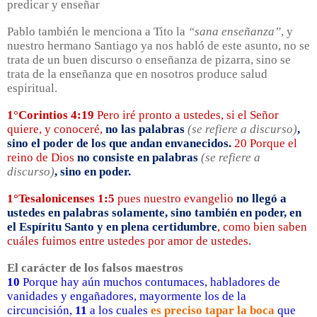
predicar y enseñar
Pablo también le menciona a Tito la
“sana enseñanza”
, y
nuestro hermano Santiago ya nos habló de este asunto, no se
trata de un buen discurso o enseñanza de pizarra, sino se
trata de la enseñanza que en nosotros produce salud
espiritual.
1°Corintios 4:19
Pero iré pronto a ustedes, si el Señor
quiere, y conoceré,
no las palabras
(se refiere a discurso)
,
sino el poder de los que andan envanecidos.
20 Porque el
reino de Dios
no consiste en palabras
(se refiere a
discurso)
, sino en poder.
1°Tesalonicenses 1:5
pues nuestro evangelio
no llegó a
ustedes en palabras solamente, sino también en poder, en
el Espíritu Santo y en plena certidumbre
, como bien saben
cuáles fuimos entre ustedes por amor de ustedes.
El carácter de los falsos maestros
10
Porque hay aún muchos contumaces, habladores de
vanidades y engañadores, mayormente los de la
circuncisión,
11
a los cuales
es preciso tapar la boca
que