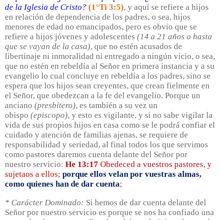
de la Iglesia de Cristo?
(1°Ti 3:5)
, y aquí se refiere a hijos
en relación de dependencia de los padres, o sea, hijos
menores de edad no emancipados, pero es obvio que se
refiere a hijos jóvenes y adolescentes
(14 a 21 años o hasta
que se vayan de la casa)
, que no estén acusados de
libertinaje ni inmoralidad ni entregado a ningún vicio, o sea,
que no estén en rebeldía al Señor en primera instancia y a su
evangelio lo cual concluye en rebeldía a los padres, sino se
espera que los hijos sean creyentes, que crean fielmente en
el Señor, que obedezcan a la fe del evangelio. Porque un
anciano
(presbítero)
, es también a su vez un
obispo
(episcopo)
, y esto es vigilante, y si no sabe vigilar la
vida de sus propios hijos en casa como se le podrá confiar el
cuidado y atención de familias ajenas, se requiere de
responsabilidad y seriedad, al final todos los que servimos
como pastores daremos cuenta delante del Señor por
nuestro servicio:
He 13:17
Obedeced a vuestros pastores, y
sujetaos a ellos;
porque ellos velan por vuestras almas,
como quienes han de dar cuenta
;
* Carácter Dominado:
Si hemos de dar cuenta delante del
Señor por nuestro servicio es porque se nos ha confiado una