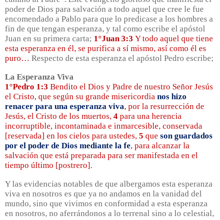
poder de Dios para salvación a todo aquel que cree le fue
encomendado a Pablo para que lo predicase a los hombres a
fin de que tengan esperanza, y tal como escribe el apóstol
Juan en su primera carta;
1°Juan 3:3
Y todo aquel que tiene
esta esperanza en él, se purifica a sí mismo, así como él es
puro…
Respecto de esta esperanza el apóstol Pedro escribe;
La Esperanza Viva
1°Pedro 1:3
Bendito el Dios y Padre de nuestro Señor Jesús
el Cristo, que según su grande misericordia
nos hizo
renacer para una esperanza viva
, por la resurrección de
Jesús, el Cristo de los muertos,
4
para una herencia
incorruptible, incontaminada e inmarcesible, conservada
[reservada] en los cielos para ustedes,
5
que
son guardados
por el poder de Dios mediante la fe
, para alcanzar la
salvación que está preparada para ser manifestada en el
tiempo último [postrero].
Y las evidencias notables de que albergamos esta esperanza
viva en nosotros es que ya no andamos en la vanidad del
mundo, sino que vivimos en conformidad a esta esperanza
en nosotros, no aferrándonos a lo terrenal sino a lo celestial,