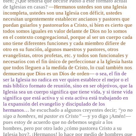
bien; ¿Qué tendría que decirle Pablo a este formato actual
de Iglesias en casas?
—Hermanos ustedes son una Iglesia
incompleta, ustedes son una Iglesia con déficit, ustedes
necesitan urgentemente establecer ancianos y pastores que
puedan guiarlos y pastorearlos a Cristo, si bien es cierto que
todos somos iguales en valor delante de Dios no lo somos
en el contexto congregacional, porque al ser un cuerpo cada
uno tiene diferentes funciones y cada miembro difiere de
otro en su función, algunos maestros y pastores, otros
evangelistas, otros profetas, etc. y todos son funcionales y
necesarios con el fin único de perfeccionar a la Iglesia hasta
que todos lleguen a la medida de Cristo, lo cual también nos
demuestra que Dios es un Dios de orden—
o sea, el fin de
ser la Iglesia no radica en ver quien establece el mejor o el
más bíblico formato de reunión, sino en ser objetivos, que la
Iglesia sea un cuerpo significa que tiene vida, y si tiene vida
significa que está activa y si esta activa está trabajando en
la expansión del evangelio y discipulado de los
hermanos…
he escuchado a algunos creyentes decir;
“yo no
sigo a hombres, mi pastor es Cristo”
—y yo digo ¡Amén!—
pues estoy de acuerdo que no debemos seguir a los
hombres, pero por otro lado ¿cómo pastorea Cristo a su
Iglesia hoy?, ¡Hermanos! lo hace por medio de hombres que