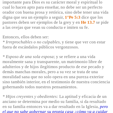
importante para Dios es su carácter moral y espiritual lo
cual lo hacen apto para enseñar, no debe ser un perfecto
orador con buena prosa y retórica, sino debe tener una vida
digna que sea un ejemplo a seguir,
1°Pe 5:3
dice que los
pastores deben ser ejemplos de la grey y en
He 13.7
se pide
a las ovejas que vean su conducta e imiten su fe.
Entonces, ellos deben ser:
* Irreprochables o no culpables
, y tiene que ver con estar
fuera de escándalos públicos vergonzosos.
* Esposo de una sola esposa
; y se refiere a una vida
moralmente sana y transparente, un matrimonio libre de
adulterios y de hijos ilegítimos producto de ese pecado y
demás manchas morales, pero a su vez se trata de una
moralidad sana que no solo opera en una pureza exterior
sino también interior, en el testimonio de nuestra conciencia
gobernando todos nuestros pensamientos.
* Hijos creyentes y obedientes:
La aptitud y eficacia de un
anciano se determina por medio su familia, si da resultado
en su familia entonces va a dar resultado en la Iglesia,
pero
el que no sabe gobernar su propia casa ¿cómo va a cuidar