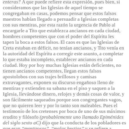
enteras?
A que puede refiere esta expresión, pues bien, si
consideramos que las Iglesias de aquel tiempo se
congregaban en casas, podemos pensar que estos falsos
maestros habían llegado a persuadir a Iglesias completas
con sus mentiras, por esta razón la urgencia de Pablo al
encargarle a Tito que establezca ancianos en cada ciudad,
hombres competentes que con el poder del Espíritu les
tapen la boca a estos falsos. El caos es que las Iglesias de
Creta estaban en déficit, no tenían ancianos, y Tito venía en
la autoridad del Espíritu a corregir este asunto, a completar
lo que estaba incompleto, establecer ancianos en cada
ciudad. Hoy por hoy muchas Iglesias están deficientes, no
tienen ancianos competentes, llegan estos falsos
apostolobos con sus trajes brillosos y camisas
extravagantes, exponen su discurso engañoso lleno de
mentiras y extienden su sabana en el piso y saquen a la
Iglesia, llevándose dinero, relojes y demás cosas de valor, y
son fácilmente saqueados porque son congregantes vagos,
que no quieren leer y por lo tanto son maleables. Pues el
testimonio de los cretenses por boca de uno de sus máximos
erudito y filósofo
(probablemente uno llamado Epiménides
del siglo sexto aC)
dijo que la conducta de los pobladores es
que eran
“mentirosos”
,
“malas bestias”
y se refiere a