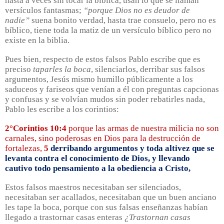
hasta a veces sin tocar la bíblica, usan lo que se llaman
versículos fantasmas;
“porque Dios no es deudor de
nadie”
suena bonito verdad, hasta trae consuelo, pero no es
bíblico, tiene toda la matiz de un versículo bíblico pero no
existe en la biblia.
Pues bien, respecto de estos falsos Pablo escribe que es
preciso
taparles la boca
, silenciarlos, derribar sus falsos
argumentos, Jesús mismo humillo públicamente a los
saduceos y fariseos que venían a él con preguntas capcionas
y confusas y se volvían mudos sin poder rebatirles nada,
Pablo les escribe a los corintios:
2°Corintios 10:4
porque las armas de nuestra milicia no son
carnales, sino poderosas en Dios para la destrucción de
fortalezas,
5
derribando argumentos y toda altivez que se
levanta contra el conocimiento de Dios, y llevando
cautivo todo pensamiento a la obediencia a Cristo,
Estos falsos maestros necesitaban ser silenciados,
necesitaban ser acallados, necesitaban que un buen anciano
les tape la boca, porque con sus falsas enseñanzas habían
llegado a trastornar casas enteras
¿Trastornan casas