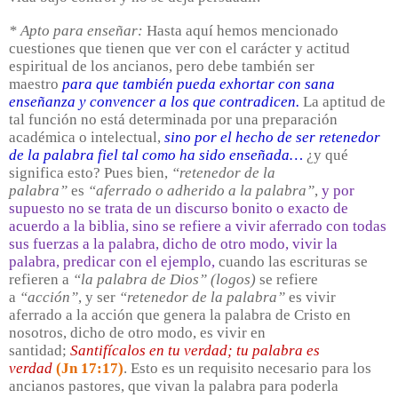
* Apto para enseñar:
Hasta aquí hemos mencionado
cuestiones que tienen que ver con el carácter y actitud
espiritual de los ancianos, pero debe también ser
maestro
para que también pueda exhortar con sana
enseñanza y convencer a los que contradicen.
La aptitud de
tal función no está determinada por una preparación
académica o intelectual,
sino por el hecho de ser retenedor
de la palabra fiel tal como ha sido enseñada…
¿y qué
significa esto? Pues bien,
“retenedor de la
palabra”
es
“aferrado o adherido a la palabra”
,
y por
supuesto no se trata de un discurso bonito o exacto de
acuerdo a la biblia, sino se refiere a vivir aferrado con todas
sus fuerzas a la palabra, dicho de otro modo, vivir la
palabra, predicar con el ejemplo,
cuando las escrituras se
refieren a
“la palabra de Dios”
(logos)
se refiere
a
“acción”
, y ser
“retenedor de la palabra”
es vivir
aferrado a la acción que genera la palabra de Cristo en
nosotros, dicho de otro modo, es vivir en
santidad;
Santifícalos en tu verdad; tu palabra es
verdad
(Jn 17:17)
. Esto es un requisito necesario para los
ancianos pastores, que vivan la palabra para poderla