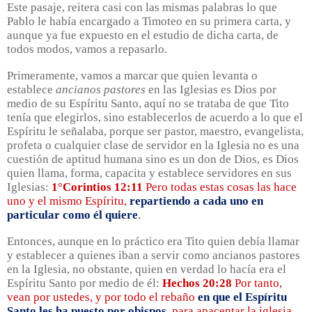
Este pasaje, reitera casi con las mismas palabras lo que
Pablo le había encargado a Timoteo en su primera carta, y
aunque ya fue expuesto en el estudio de dicha carta, de
todos modos, vamos a repasarlo.
Primeramente, vamos a marcar que quien levanta o
establece
ancianos pastores
en las Iglesias es Dios por
medio de su Espíritu Santo, aquí no se trataba de que Tito
tenía que elegirlos, sino establecerlos de acuerdo a lo que el
Espíritu le señalaba, porque ser pastor, maestro, evangelista,
profeta o cualquier clase de servidor en la Iglesia no es una
cuestión de aptitud humana sino es un don de Dios, es Dios
quien llama, forma, capacita y establece servidores en sus
Iglesias:
1°Corintios 12:11
Pero todas estas cosas las hace
uno y el mismo Espíritu,
repartiendo a cada uno en
particular como él quiere
.
Entonces, aunque en lo práctico era Tito quien debía llamar
y establecer a quienes iban a servir como ancianos pastores
en la Iglesia, no obstante, quien en verdad lo hacía era el
Espíritu Santo por medio de él:
Hechos 20:28
Por tanto,
vean por ustedes, y por todo el rebaño
en que el Espíritu
Santo les ha puesto por obispos
, para apacentar la iglesia