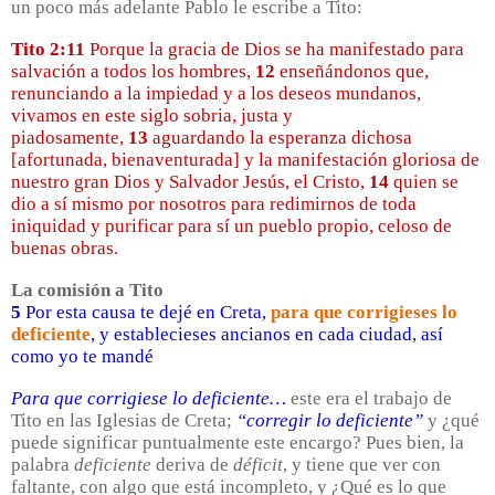
un poco más adelante Pablo le escribe a Tito:
Tito 2:11
Porque la gracia de Dios se ha manifestado para
salvación a todos los hombres,
12
enseñándonos que,
renunciando a la impiedad y a los deseos mundanos,
vivamos en este siglo sobria, justa y
piadosamente,
13
aguardando la esperanza dichosa
[afortunada, bienaventurada] y la manifestación gloriosa de
nuestro gran Dios y Salvador Jesús, el Cristo,
14
quien se
dio a sí mismo por nosotros para redimirnos de toda
iniquidad y purificar para sí un pueblo propio, celoso de
buenas obras.
La comisión a Tito
5
Por esta causa te dejé en Creta,
para que corrigieses lo
deficiente
, y establecieses ancianos en cada ciudad, así
como yo te mandé
Para que corrigiese lo deficiente…
este era el trabajo de
Tito en las Iglesias de Creta;
“corregir lo deficiente”
y ¿qué
puede significar puntualmente este encargo? Pues bien, la
palabra
deficiente
deriva de
déficit
, y tiene que ver con
faltante, con algo que está incompleto, y ¿Qué es lo que