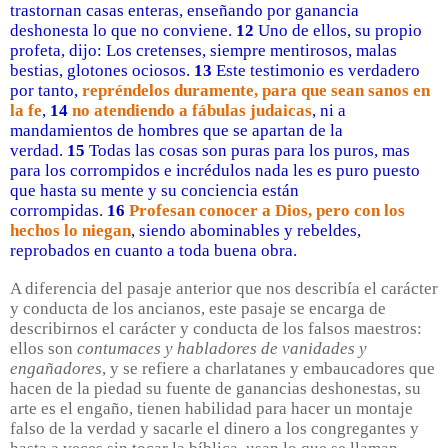
trastornan casas enteras, enseñando por ganancia
deshonesta lo que no conviene.
12
Uno de ellos, su propio
profeta, dijo: Los cretenses, siempre mentirosos, malas
bestias, glotones ociosos.
13
Este testimonio es verdadero
por tanto,
repréndelos duramente, para que sean sanos en
la fe
,
14
no atendiendo a fábulas judaicas
, ni a
mandamientos de hombres que se apartan de la
verdad.
15
Todas las cosas son puras para los puros, mas
para los corrompidos e incrédulos nada les es puro puesto
que hasta su mente y su conciencia están
corrompidas.
16
Profesan conocer a Dios, pero con los
hechos lo niegan
, siendo abominables y rebeldes,
reprobados en cuanto a toda buena obra.
A diferencia del pasaje anterior que nos describía el carácter
y conducta de los ancianos, este pasaje se encarga de
describirnos el carácter y conducta de los falsos maestros:
ellos son
contumaces y
habladores de vanidades y
engañadores
, y se refiere a charlatanes y embaucadores que
hacen de la piedad su fuente de ganancias deshonestas, su
arte es el engaño, tienen habilidad para hacer un montaje
falso de la verdad y sacarle el dinero a los congregantes y