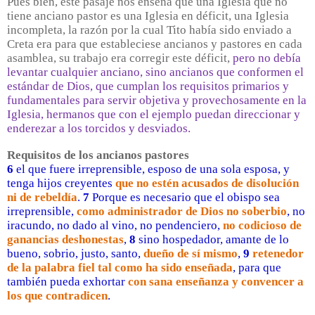
Pues bien, este pasaje nos enseña que una Iglesia que no
tiene anciano pastor es una Iglesia en déficit, una Iglesia
incompleta, la razón por la cual Tito había sido enviado a
Creta era para que estableciese ancianos y pastores en cada
asamblea, su trabajo era corregir este déficit,
pero no debía
levantar cualquier anciano, sino ancianos que conformen el
estándar de Dios, que cumplan los requisitos primarios y
fundamentales para servir objetiva y provechosamente en la
Iglesia, hermanos que con el ejemplo puedan direccionar y
enderezar a los torcidos y desviados.
Requisitos de los ancianos pastores
6
el que fuere irreprensible, esposo de una sola esposa, y
tenga hijos creyentes
que no estén acusados de disolución
ni de rebeldía
.
7
Porque es necesario que el obispo sea
irreprensible,
como administrador de Dios no soberbio
, no
iracundo, no dado al vino, no pendenciero,
no codicioso de
ganancias deshonestas
,
8
sino hospedador, amante de lo
bueno, sobrio, justo, santo,
dueño de sí mismo
,
9
retenedor
de la palabra fiel tal como ha sido enseñada
, para que
también pueda exhortar
con sana enseñanza y convencer a
los que contradicen
.