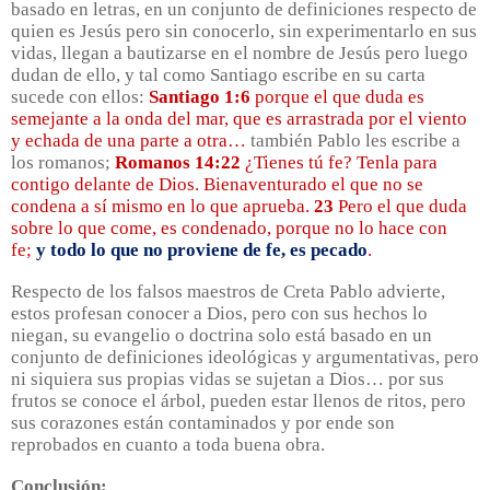
basado en letras, en un conjunto de definiciones respecto de
quien es Jesús pero sin conocerlo, sin experimentarlo en sus
vidas, llegan a bautizarse en el nombre de Jesús pero luego
dudan de ello, y tal como Santiago escribe en su carta
sucede con ellos:
Santiago 1:6
porque el que duda es
semejante a la onda del mar, que es arrastrada por el viento
y echada de una parte a otra…
también Pablo les escribe a
los romanos;
Romanos 14:22
¿Tienes tú fe? Tenla para
contigo delante de Dios. Bienaventurado el que no se
condena a sí mismo en lo que aprueba.
23
Pero el que duda
sobre lo que come, es condenado, porque no lo hace con
fe;
y todo lo que no proviene de fe, es pecado
.
Respecto de los falsos maestros de Creta Pablo advierte,
estos profesan conocer a Dios, pero con sus hechos lo
niegan, su evangelio o doctrina solo está basado en un
conjunto de definiciones ideológicas y argumentativas, pero
ni siquiera sus propias vidas se sujetan a Dios… por sus
frutos se conoce el árbol, pueden estar llenos de ritos, pero
sus corazones están contaminados y por ende son
reprobados en cuanto a toda buena obra.
Conclusión: