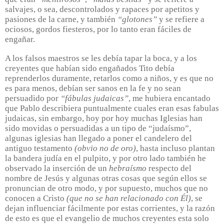
salvajes, o sea, descontrolados y rapaces por apetitos y
pasiones de la carne, y también
“glotones”
y se refiere a
ociosos, gordos fiesteros, por lo tanto eran fáciles de
engañar.
A los falsos maestros se les debía tapar la boca, y a los
creyentes que habían sido engañados Tito debía
reprenderlos duramente, retarlos como a niños, y es que no
es para menos, debían ser sanos en la fe y no sean
persuadido por
“fábulas judaicas”
, me hubiera encantado
que Pablo describiera puntualmente cuales eran esas fabulas
judaicas, sin embargo, hoy por hoy muchas Iglesias han
sido movidas o persuadidas a un tipo de “judaísmo”,
algunas iglesias han llegado a poner el candelero del
antiguo testamento
(obvio no de oro)
, hasta incluso plantan
la bandera judía en el pulpito, y por otro lado también he
observado la inserción de un
hebraísmo
respecto del
nombre de Jesús y algunas otras cosas que según ellos se
pronuncian de otro modo, y por supuesto, muchos que no
conocen a Cristo
(que no se han relacionado con Él)
, se
dejan influenciar fácilmente por estas corrientes, y la razón
de esto es que el evangelio de muchos creyentes esta solo