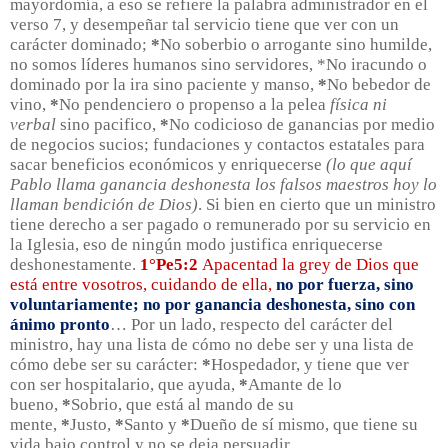
mayordomía, a eso se refiere la palabra administrador en el
verso 7, y desempeñar tal servicio tiene que ver con un
carácter dominado;
*
No soberbio o arrogante sino humilde,
no somos líderes humanos sino servidores, *No iracundo o
dominado por la ira sino paciente y manso,
*
No bebedor de
vino,
*
No pendenciero o propenso a la pelea
física ni
verbal
sino pacifico,
*
No codicioso de ganancias por medio
de negocios sucios; fundaciones y contactos estatales para
sacar beneficios económicos y enriquecerse
(lo que aquí
Pablo llama ganancia deshonesta los falsos maestros hoy lo
llaman bendición de Dios)
. Si bien en cierto que un ministro
tiene derecho a ser pagado o remunerado por su servicio en
la Iglesia, eso de ningún modo justifica enriquecerse
deshonestamente.
1°Pe5:2
Apacentad la grey de Dios que
está entre vosotros, cuidando de ella,
no por fuerza, sino
voluntariamente; no por ganancia deshonesta, sino con
ánimo pronto
… Por un lado, respecto del carácter del
ministro, hay una lista de cómo no debe ser y una lista de
cómo debe ser su carácter:
*
Hospedador, y tiene que ver
con ser hospitalario, que ayuda,
*
Amante de lo
bueno,
*
Sobrio, que está al mando de su
mente,
*
Justo,
*
Santo y
*
Dueño de sí mismo, que tiene su
vida bajo control y no se deja persuadir.