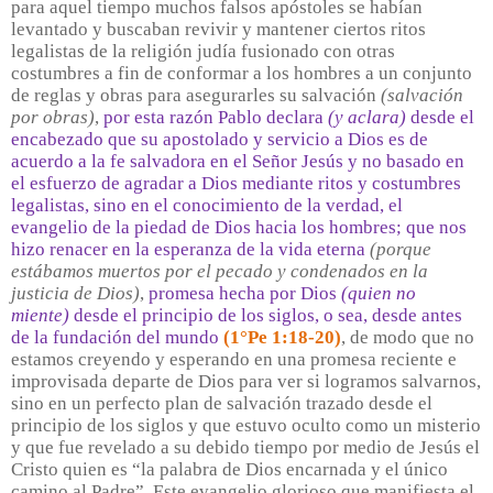
para aquel tiempo muchos falsos apóstoles se habían
levantado y buscaban revivir y mantener ciertos ritos
legalistas de la religión judía fusionado con otras
costumbres a fin de conformar a los hombres a un conjunto
de reglas y obras para asegurarles su salvación
(salvación
por obras)
,
por esta razón Pablo declara
(y aclara)
desde el
encabezado que su apostolado y servicio a Dios es de
acuerdo a la fe salvadora en el Señor Jesús y no basado en
el esfuerzo de agradar a Dios mediante ritos y costumbres
legalistas, sino en el conocimiento de la verdad, el
evangelio de la piedad de Dios hacia los hombres; que nos
hizo renacer en la esperanza de la vida eterna
(porque
estábamos muertos por el pecado y condenados en la
justicia de Dios)
,
promesa hecha por Dios
(quien no
miente)
desde el principio de los siglos, o sea, desde antes
de la fundación del mundo
(1°Pe 1:18-20)
, de modo que no
estamos creyendo y esperando en una promesa reciente e
improvisada departe de Dios para ver si logramos salvarnos,
sino en un perfecto plan de salvación trazado desde el
principio de los siglos y que estuvo oculto como un misterio
y que fue revelado a su debido tiempo por medio de Jesús el
Cristo quien es “la palabra de Dios encarnada y el único
camino al Padre”. Este evangelio glorioso que manifiesta el