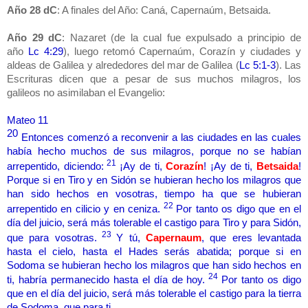
Año 28 dC
: A finales del Año: Caná, Capernaúm, Betsaida.
Año 29 dC
: Nazaret (de la cual fue expulsado a principio de
año
Lc 4:29
), luego retomó Capernaúm, Corazín y ciudades y
aldeas de Galilea y alrededores del mar de Galilea (
Lc 5:1-3
). Las
Escrituras dicen que a pesar de sus muchos milagros, los
galileos no asimilaban el Evangelio:
Mateo 11
20
Entonces comenzó a reconvenir a las ciudades en las cuales
había hecho muchos de sus milagros, porque no se habían
21
arrepentido, diciendo:
¡Ay de ti,
Corazín
! ¡Ay de ti,
Betsaida
!
Porque si en Tiro y en Sidón se hubieran hecho los milagros que
han sido hechos en vosotras, tiempo ha que se hubieran
22
arrepentido en cilicio y en ceniza.
Por tanto os digo que en el
día del juicio, será más tolerable el castigo para Tiro y para Sidón,
23
que para vosotras.
Y tú,
Capernaum
, que eres levantada
hasta el cielo, hasta el Hades serás abatida; porque si en
Sodoma se hubieran hecho los milagros que han sido hechos en
24
ti, habría permanecido hasta el día de hoy.
Por tanto os digo
que en el día del juicio, será más tolerable el castigo para la tierra
de Sodoma, que para ti.