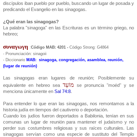
discípulos iban pueblo por pueblo, buscando un lugar de posada y
predicando el Evangelio en las sinagogas.
¿Qué eran las sinagogas?
La palabra "sinagoga" en las Escrituras es un término griego, no
hebreo;
συναγωγη
:
Código MAB: 4201 -
Código Strong: G4864
- Pronunciación: sinagoii
- Diccionario
MAB: sinagoga, congregación, asamblea, reunión,
(lugar de reunión)
Las sinagogas eran lugares de reunión; Posiblemente su
מוֹעֵד
equivalente en hebreo sea
se pronuncia "moéd" y se
menciona únicamente en
Sal 74:8
.
Para entender lo que eran las sinagogas, nos remontamos a la
historia judía en tiempos del cautiverio o deportación.
Cuando los judíos fueron deportados a Babilonia, tenían en sus
comunas un lugar de reunión para mantener el judaísmo y no
perder sus costumbres religiosas y sus raíces culturales. Las
sinagogas servían como una especie de sustituto del Templo