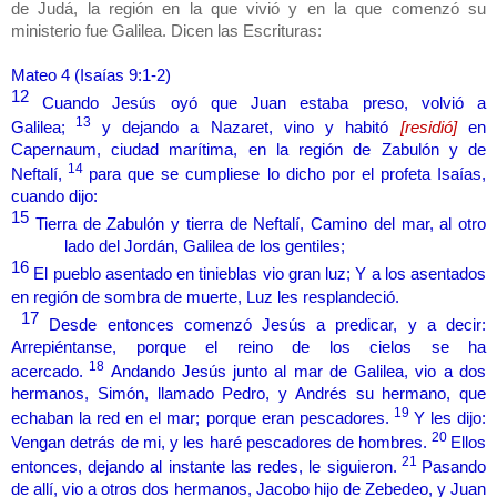
de Judá, la región en la que vivió y en la que comenzó su
ministerio fue Galilea. Dicen las Escrituras:
Mateo 4 (Isaías 9:1-2)
12
Cuando Jesús oyó que Juan estaba preso, volvió a
13
Galilea;
y dejando a Nazaret, vino y habitó
[residió]
en
Capernaum, ciudad marítima, en la región de Zabulón y de
14
Neftalí,
para que se cumpliese lo dicho por el profeta Isaías,
cuando dijo:
15
Tierra de Zabulón y tierra de Neftalí, Camino del mar, al otro
lado del Jordán, Galilea de los gentiles;
16
El pueblo asentado en tinieblas vio gran luz; Y a los asentados
en región de sombra de muerte, Luz les resplandeció.
17
Desde entonces comenzó Jesús a predicar, y a decir:
Arrepiéntanse, porque el reino de los cielos se ha
18
acercado.
Andando Jesús junto al mar de Galilea, vio a dos
hermanos, Simón, llamado Pedro, y Andrés su hermano, que
19
echaban la red en el mar; porque eran pescadores.
Y les dijo:
20
Vengan detrás de mi, y les haré pescadores de hombres.
Ellos
21
entonces, dejando al instante las redes, le siguieron.
Pasando
de allí, vio a otros dos hermanos, Jacobo hijo de Zebedeo, y Juan