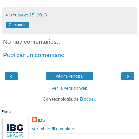
a la/s
mayo 15, 2016
Compartir
No hay comentarios.:
Publicar un comentario
‹
›
Página Principal
Ver la versión web
Con tecnología de
Blogger
.
Ficha
IBG
Ver mi perfil completo