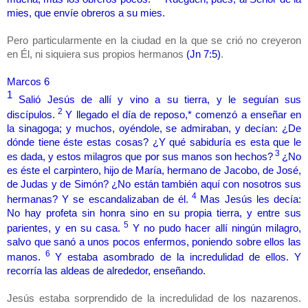
mies, que envíe obreros a su mies.
Pero particularmente en la ciudad en la que se crió no creyeron
en Él, ni siquiera sus propios hermanos
(Jn 7:5)
.
Marcos 6
1
Salió Jesús de allí y vino a su tierra, y le seguían sus
2
discípulos.
Y llegado el día de reposo,* comenzó a enseñar en
la sinagoga; y muchos, oyéndole, se admiraban, y decían: ¿De
dónde tiene éste estas cosas? ¿Y qué sabiduría es esta que le
3
es dada, y estos milagros que por sus manos son hechos?
¿No
es éste el carpintero, hijo de María, hermano de Jacobo, de José,
de Judas y de Simón? ¿No están también aquí con nosotros sus
4
hermanas? Y se escandalizaban de él.
Mas Jesús les decía:
No hay profeta sin honra sino en su propia tierra, y entre sus
5
parientes, y en su casa.
Y no pudo hacer allí ningún milagro,
salvo que sanó a unos pocos enfermos, poniendo sobre ellos las
6
manos.
Y estaba asombrado de la incredulidad de ellos. Y
recorría las aldeas de alrededor, enseñando.
Jesús estaba sorprendido de la incredulidad de los nazarenos.