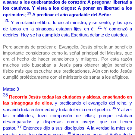
a sanar a los quebrantados de corazón; A pregonar libertad a
los cautivos, Y vista a los ciegos; A poner en libertad a los
19
oprimidos;
A predicar el año agradable del Señor.
20
Y enrollando el libro, lo dio al ministro, y se sentó; y los ojos
21
de todos en la sinagoga estaban fijos en él.
Y comenzó a
decirles: Hoy se ha cumplido esta Escritura delante de ustedes.
Pero además de predicar el Evangelio, Jesús ofrecía un beneficio
importante considerado como la señal principal del Mesías, que
era el hecho de hacer sanaciones y milagros. Por esta razón
muchos solo buscaban a Jesús para obtener algún beneficio
físico más que escuchar sus predicaciones. Aún con todo Jesús
cumplió proféticamente con el ministerio de sanar a los afligidos.
Mateo 9
35
Recorría Jesús todas las ciudades y aldeas, enseñando en
las sinagogas de ellos
, y predicando el evangelio del reino, y
36
sanando toda enfermedad y toda dolencia en el pueblo.
Y al ver
las multitudes, tuvo compasión de ellas; porque estaban
desamparadas y dispersas como ovejas que no tienen
37
pastor.
Entonces dijo a sus discípulos: A la verdad la mies es
38
mucha, mas los obreros pocos.
Rueguen, pues, al Señor de la