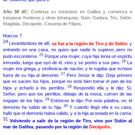
Año 30 dC
: Continua su ministerio en Galilea y comienza a
traspasar fronteras y otras tetrarquías; Naín, Gadara, Tiro, Sidón,
Magdala, Decápolis, Cesarea de Filipos.
Marcos 7
24
Levantándose de allí,
se fue a la región de Tiro y de Sidón
; y
entrando en una casa, no quiso que nadie lo supiese; pero no
25
pudo esconderse.
Porque una mujer, cuya hija tenía un espíritu
26
inmundo, luego que oyó de él, vino y se postró a sus pies.
La
mujer era griega, y sirofenicia de nación; y le rogaba que echase
27
fuera de su hija al demonio.
Pero Jesús le dijo: Deja primero
que se sacien los hijos, porque no está bien tomar el pan de los
28
hijos y echarlo a los perrillos.
Respondió ella y le dijo: Sí,
Señor; pero aun los perrillos, debajo de la mesa, comen de las
29
migajas de los hijos.
Entonces le dijo: Por esta palabra, ve; el
30
demonio ha salido de tu hija.
Y cuando llegó ella a su casa,
halló que el demonio había salido, y a la hija acostada en la cama.
31
Volviendo a salir de la región de Tiro, vino por Sidón al
mar de Galilea, pasando por la región de
Decápolis
.